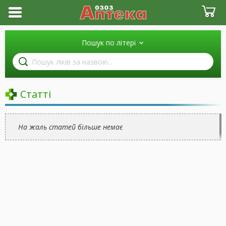
Пошук по літері
Пошук
ліків
за
назвою
Статті
На жаль статей більше немає