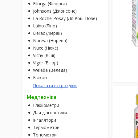
Filorga (Філорга)
Johnsons (Джонсонс)
La Roche-Posay (Ля Рош-Позе)
Laino (Ліно)
Lierac (Лієрак)
Noreva (Норева)
Nuxe (Нюкс)
Vichy (Віші)
Vigor (Вігор)
Weleda (Веледа)
Біокон
Показати всі розділи
Медтехніка
Глюкометри
Для діагностики
Інгалятори
Термометри
Тонометри