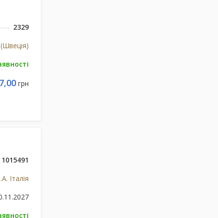
2329
 (Швеція)
аявності
7,00
грн
1015491
.A. Італія
0.11.2027
аявності