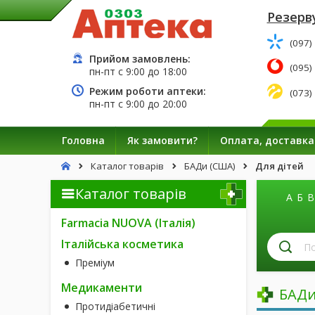
Резерву
(097)
Прийом замовлень:
(095)
пн-пт с
9:00
до
18:00
Режим роботи аптеки:
(073)
пн-пт с
9:00
до
20:00
Головна
Як замовити?
Оплата, доставка
Каталог товарів
БАДи (США)
Для дітей
Каталог товарів
А
Б
В
Farmacia NUOVA (Італія)
П
Італійська косметика
лі
Преміум
за
н
Медикаменти
БАДи
Протидіабетичні