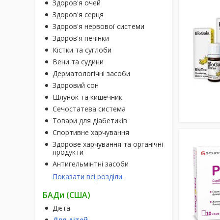
Здоров'я очей
Здоров'я серця
Здоров'я нервової системи
Здоров'я печінки
Кістки та суглоби
Вени та судини
Дерматологічні засоби
Здоровий сон
Шлунок та кишечник
Сечостатева система
Товари для діабетиків
Спортивне харчування
Здорове харчування та органічні
продукти
Антигельмінтні засоби
Показати всі розділи
БАДи (США)
Дієта
Для дітей