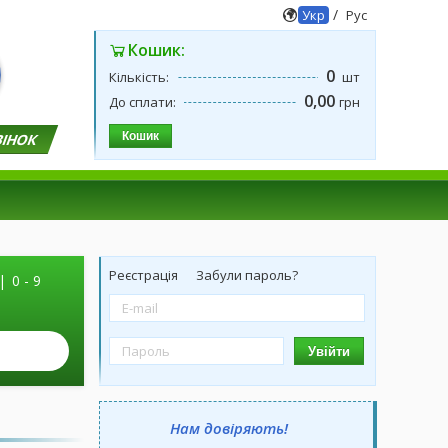
/
Укр
Рус
Кошик:
0
Кількість:
шт
0,00
До сплати:
грн
Кошик
ВІНОК
Реєстрація
Забули пароль?
|
0 - 9
Увійти
Нам довіряють!