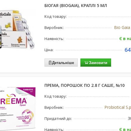
БІОГАЯ (BIOGAIA), КРАПЛІ 5 МЛ
Код товару:
Bio Gaia
Виробник:
Є в н
Наявність:
64
Ціна:
Детальніше
Замовити
ПРЕМА, ПОРОШОК ПО 2.8 Г САШЕ, №10
Код товару:
Probiotical S.p
Виробник:
3
Придатний до:
Є в н
Наявність: