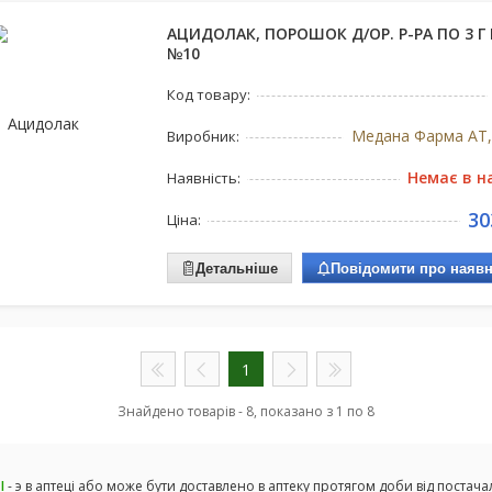
АЦИДОЛАК, ПОРОШОК Д/ОР. Р-РА ПО 3 Г 
№10
Код товару:
Медана Фарма АТ
Виробник:
Немає в н
Наявність:
30
Ціна:
Детальніше
Повідомити про наявн
1
Знайдено товарів - 8, показано з 1 по 8
І
- э в аптеці або може бути доставлено в аптеку протягом доби від постача