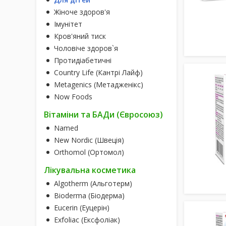
Жіноче здоров'я
Імунітет
Кров'яний тиск
Чоловіче здоров`я
Протидіабетичні
Country Life (Кантрі Лайф)
Metagenics (Метадженікс)
Now Foods
Вітаміни та БАДи (Євросоюз)
Named
New Nordic (Швеція)
Orthomol (Ортомол)
Лікувальна косметика
Algotherm (Альготерм)
Bioderma (Біодерма)
Eucerin (Еуцерін)
Exfoliac (Ексфоліак)