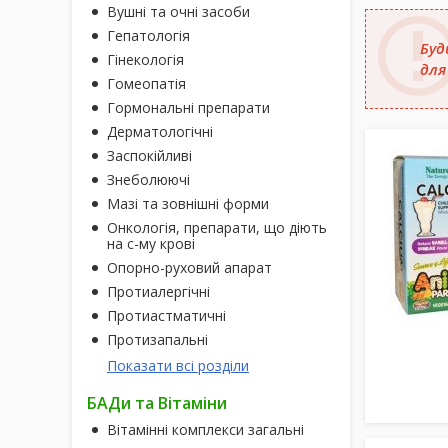
Вушні та очні засоби
Гепатологія
Буд
Гінекологія
для
Гомеопатія
Гормональні препарати
Дерматологічні
Заспокійливі
Знеболюючі
Мазі та зовнішні форми
Онкологія, препарати, що діють
на с-му крові
Опорно-руховий апарат
Протиалергічні
Протиастматичні
Протизапальні
Показати всі розділи
БАДи та Вітаміни
Вітамінні комплекси загальні