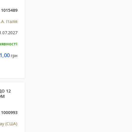
1015489
.A. Італія
1.07.2027
аявності
1,00
грн
ДО 12
ОМ
1000993
ay (США)