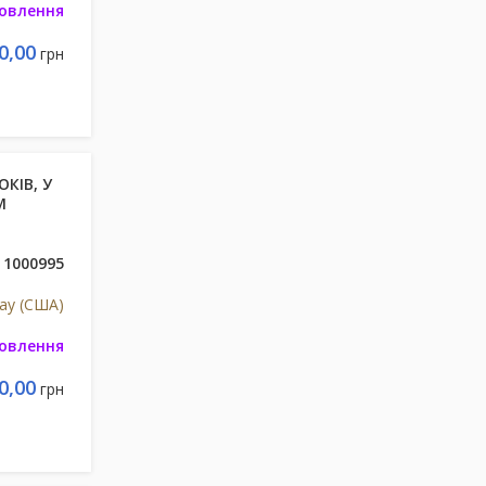
мовлення
0,00
грн
ОКІВ, У
М
1000995
ay (США)
мовлення
0,00
грн