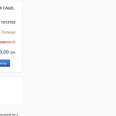
В САШЕ,
1013193
, Польща
аявності
3,00
грн
ість
льників чи з