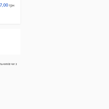
7,00
грн
льників чи з