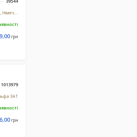
39544
Др. Тайсс Натурварен ГмбХ, Німеччина
аявності
9,00
грн
1013979
льфа ЗАТ
аявності
6,00
грн