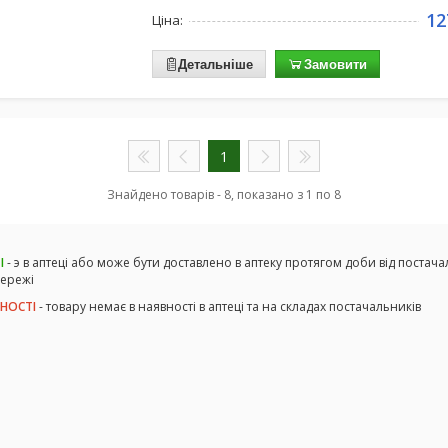
12
Ціна:
Детальніше
Замовити
1
Знайдено товарів - 8, показано з 1 по 8
І
- э в аптеці або може бути доставлено в аптеку протягом доби від постача
мережі
ВНОСТІ
- товару немає в наявності в аптеці та на складах постачальників