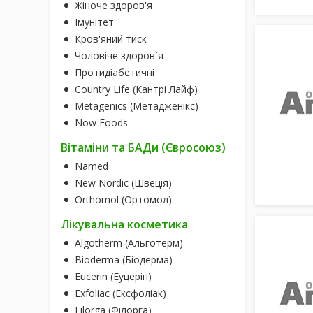
Жіноче здоров'я
Імунітет
Кров'яний тиск
Чоловіче здоров`я
Протидіабетичні
Country Life (Кантрі Лайф)
Metagenics (Метадженікс)
Now Foods
Вітаміни та БАДи (Євросоюз)
Named
New Nordic (Швеція)
Orthomol (Ортомол)
Лікувальна косметика
Algotherm (Альготерм)
Bioderma (Біодерма)
Eucerin (Еуцерін)
Exfoliac (Ексфоліак)
Filorga (Філорга)