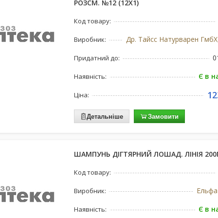
РОЗСМ. №12 (12Х1)
Код товару:
Виробник:
0
Придатний до:
Є в н
Наявність:
12
Ціна:
Детальніше
Замовити
ШАМПУНЬ ДІГТЯРНИЙ ЛОШАД. ЛІНІЯ 20
Код товару:
Ельфа 
Виробник:
Є в н
Наявність: