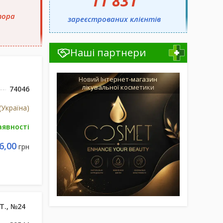
11 831
тора
зареєстрованих клієнтів
Наші партнери
Новий Інтернет-магазин
лікувальної косметики
74046
(Україна)
аявності
6,00
грн
Т., №24