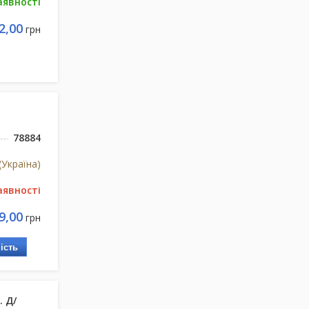
аявності
2,00
грн
78884
(Україна)
аявності
9,00
грн
ість
. Д/