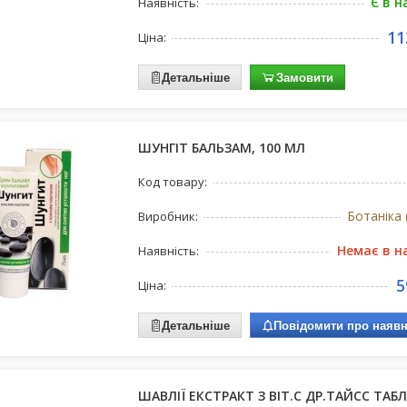
Є в н
Наявність:
11
Ціна:
Детальніше
Замовити
ШУНГІТ БАЛЬЗАМ, 100 МЛ
Код товару:
Ботаніка 
Виробник:
Немає в н
Наявність:
5
Ціна:
Детальніше
Повідомити про наявн
ШАВЛІЇ ЕКСТРАКТ З ВІТ.С ДР.ТАЙСС ТАБЛ