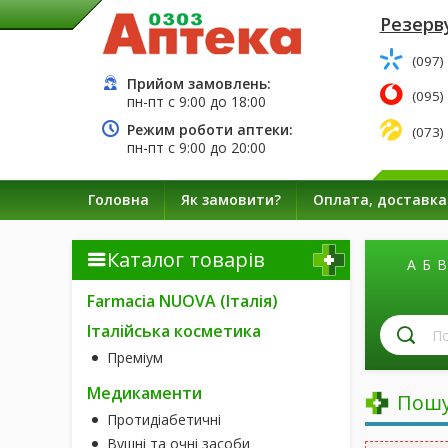
Резерву
(097)
Прийом замовлень:
(095)
пн-пт с
9:00
до
18:00
Режим роботи аптеки:
(073)
пн-пт с
9:00
до
20:00
Головна
Як замовити?
Оплата, доставка
Каталог товарів
А
Б
В
Farmacia NUOVA (Італія)
П
Італійська косметика
лі
Преміум
за
н
Медикаменти
Пошу
Протидіабетичні
Вушні та очні засоби