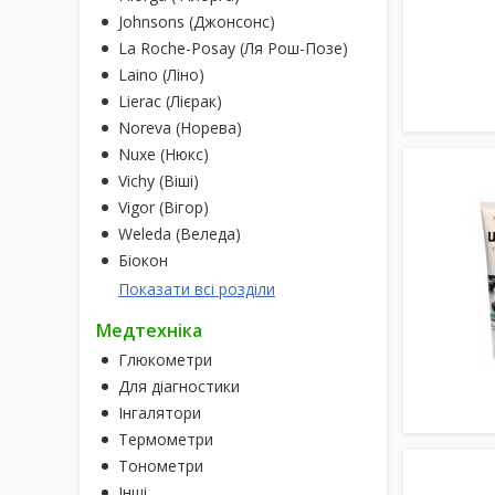
Johnsons (Джонсонс)
La Roche-Posay (Ля Рош-Позе)
Laino (Ліно)
Lierac (Лієрак)
Noreva (Норева)
Nuxe (Нюкс)
Vichy (Віші)
Vigor (Вігор)
Weleda (Веледа)
Біокон
Показати всі розділи
Медтехніка
Глюкометри
Для діагностики
Інгалятори
Термометри
Тонометри
Інші