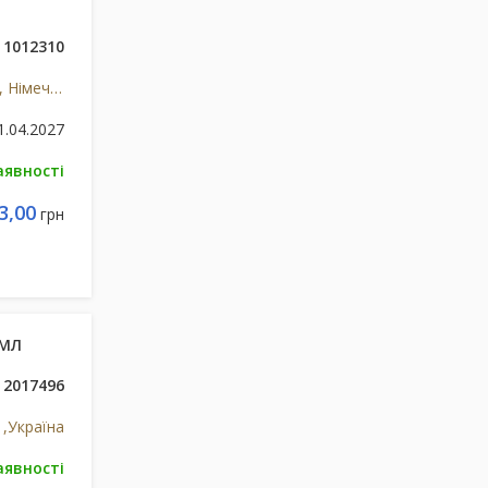
1012310
Др. Тайсс Натурварен ГмбХ, Німеччина
1.04.2027
аявності
3,00
грн
0МЛ
2017496
,Україна
аявності