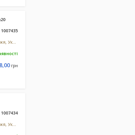
№20
1007435
Віола, ФФ, ПрАТ, м.Запоріжжя, Україна
аявності
8,00
грн
1007434
Віола, ФФ, ПрАТ, м.Запоріжжя, Україна