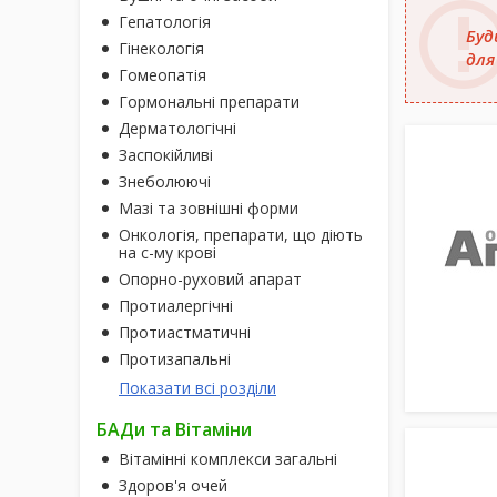
Гепатологія
Буд
Гінекологія
для
Гомеопатія
Гормональні препарати
Дерматологічні
Заспокійливі
Знеболюючі
Мазі та зовнішні форми
Онкологія, препарати, що діють
на с-му крові
Опорно-руховий апарат
Протиалергічні
Протиастматичні
Протизапальні
Показати всі розділи
БАДи та Вітаміни
Вітамінні комплекси загальні
Здоров'я очей