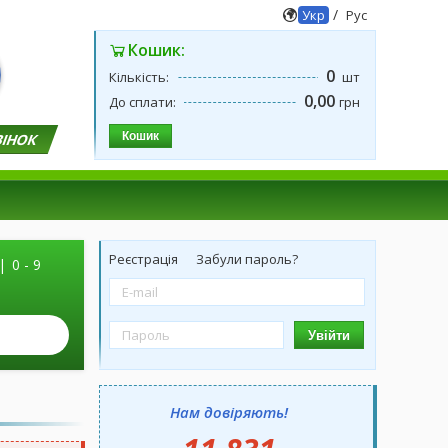
/
Укр
Рус
Кошик:
0
Кількість:
шт
0,00
До сплати:
грн
Кошик
ВІНОК
Реєстрація
Забули пароль?
|
0 - 9
Увійти
Нам довіряють!