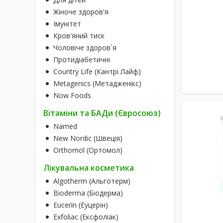
Жіноче здоров'я
Імунітет
Кров'яний тиск
Чоловіче здоров`я
Протидіабетичні
Country Life (Кантрі Лайф)
Metagenics (Метадженікс)
Now Foods
Вітаміни та БАДи (Євросоюз)
Named
New Nordic (Швеція)
Orthomol (Ортомол)
Лікувальна косметика
Algotherm (Альготерм)
Bioderma (Біодерма)
Eucerin (Еуцерін)
Exfoliac (Ексфоліак)