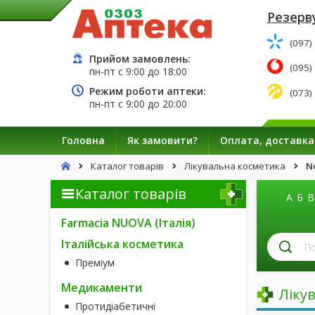
Резерву
(097)
Прийом замовлень:
(095)
пн-пт с
9:00
до
18:00
Режим роботи аптеки:
(073)
пн-пт с
9:00
до
20:00
Головна
Як замовити?
Оплата, доставка
Каталог товарів
Лікувальна косметика
N
Каталог товарів
А
Б
В
Farmacia NUOVA (Італія)
П
Італійська косметика
лі
Преміум
за
н
Медикаменти
Ліку
Протидіабетичні