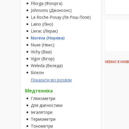
Filorga (Філорга)
Johnsons (Джонсонс)
La Roche-Posay (Ля Рош-Позе)
Laino (Ліно)
Lierac (Лієрак)
Noreva (Норева)
Nuxe (Нюкс)
Vichy (Віші)
Vigor (Вігор)
НЕМАЄ В НАЯ
Weleda (Веледа)
Біокон
Показати всі розділи
Медтехніка
Глюкометри
Для діагностики
Інгалятори
Термометри
Тонометри