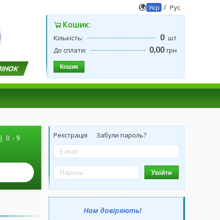
/
Укр
Рус
Кошик:
0
Кількість:
шт
0,00
До сплати:
грн
Кошик
ВІНОК
Реєстрація
Забули пароль?
|
0 - 9
Увійти
Нам довіряють!