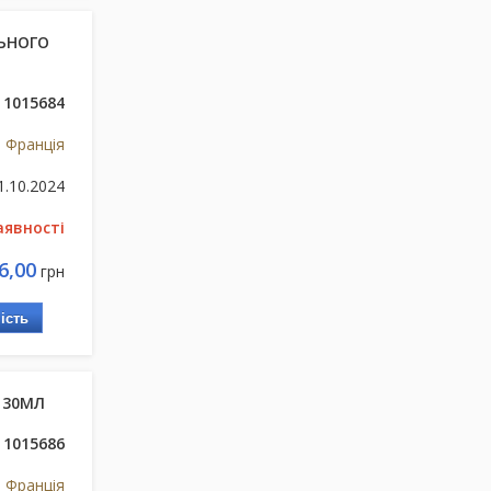
ЛЬНОГО
1015684
 Франція
1.10.2024
аявності
6,00
грн
ість
 30МЛ
1015686
 Франція