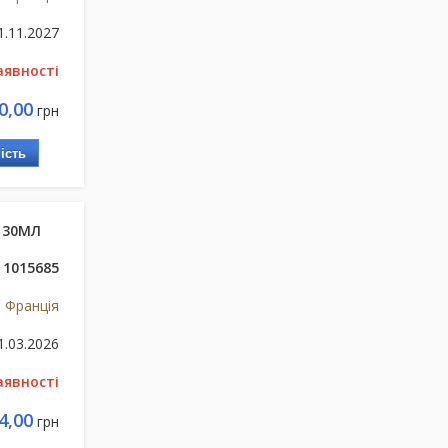
1.11.2027
аявності
0,00
грн
ість
 30МЛ
1015685
 Франція
1.03.2026
аявності
4,00
грн