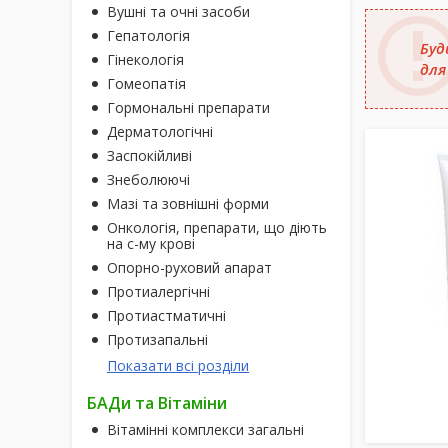
Вушні та очні засоби
Гепатологія
Буд
Гінекологія
для
Гомеопатія
Гормональні препарати
Дерматологічні
Заспокійливі
Знеболюючі
Мазі та зовнішні форми
Онкологія, препарати, що діють
на с-му крові
Опорно-руховий апарат
Протиалергічні
Протиастматичні
Протизапальні
Показати всі розділи
БАДи та Вітаміни
Вітамінні комплекси загальні