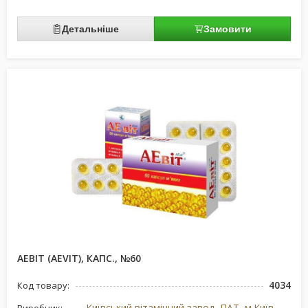
Детальніше
Замовити
АЕВІТ (AEVIT), КАПС., №60
4034
Код товару:
Київський вітамінний завод, ПАТ, м.Київ, Україна