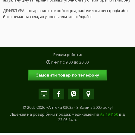
актуальну ціну та термін поставки уточнюйте у оператора по телефону
ДЕФЕКТУРА
- товар знято з виробництва, закінчилася реєстрація або
його немає на складах у постачальників в Україні
Режим роботи:
пн-пт с
9:00
до
20:00
Замовити товар по телефону
© 2005-2026 «Аптека 0303» - З Вами з 2005 року!
Ліцензія на роздрібний продаж медикаментів
АE 194150
від
23.05.14 р.