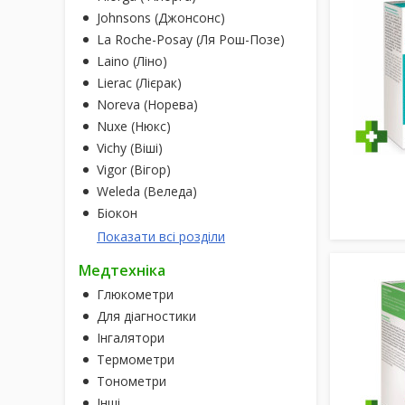
Johnsons (Джонсонс)
La Roche-Posay (Ля Рош-Позе)
Laino (Ліно)
Lierac (Лієрак)
Noreva (Норева)
Nuxe (Нюкс)
Vichy (Віші)
Vigor (Вігор)
Weleda (Веледа)
Біокон
Показати всі розділи
Медтехніка
Глюкометри
Для діагностики
Інгалятори
Термометри
Тонометри
Інші