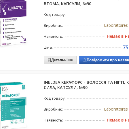
ВТОМА, КАПСУЛИ, №90
Код товару:
Laboratoire
Виробник:
Немає в н
Наявність:
75
Ціна:
Детальніше
Повідомити про наявн
INELDEA КЕРАФОРС - ВОЛОССЯ ТА НІГТІ, 
СИЛА, КАПСУЛИ, №90
Код товару:
Laboratoire
Виробник:
Немає в н
Наявність: