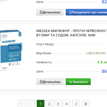
82
Ціна:
Детальніше
Повідомити про наявн
INELDEA МАГНЕФОР - ПРОТИ НЕРВОЗНОСТ
ВТОМИ ТА СУДОМ, КАПСУЛИ, №90
Код товару:
Laboratoire
Виробник:
Є в н
Наявність:
86
Ціна:
Детальніше
Замовити
1
2
3
4