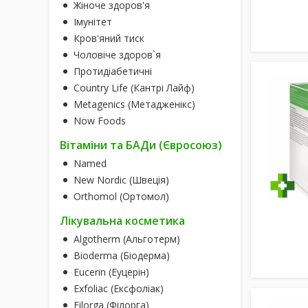
Жіноче здоров'я
Імунітет
Кров'яний тиск
Чоловіче здоров`я
Протидіабетичні
Country Life (Кантрі Лайф)
Metagenics (Метадженікс)
Now Foods
Вітаміни та БАДи (Євросоюз)
Named
New Nordic (Швеція)
Orthomol (Ортомол)
Лікувальна косметика
Algotherm (Альготерм)
Bioderma (Біодерма)
Eucerin (Еуцерін)
Exfoliac (Ексфоліак)
Filorga (Філорга)