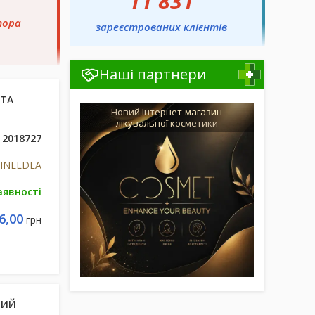
11 831
тора
зареєстрованих клієнтів
Наші партнери
 ТА
Новий Інтернет-магазин
лікувальної косметики
2018727
s INELDEA
аявності
6,00
грн
НИЙ