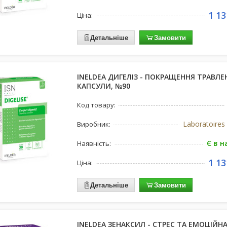
1 13
Ціна:
Детальніше
Замовити
INELDEA ДИГЕЛІЗ - ПОКРАЩЕННЯ ТРАВЛЕ
КАПСУЛИ, №90
Код товару:
Laboratoire
Виробник:
Є в н
Наявність:
1 13
Ціна:
Детальніше
Замовити
INELDEA ЗЕНАКСИЛ - СТРЕС ТА ЕМОЦІЙН