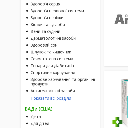
Здоров'я серця
Здоров'я нервової системи
Здоров'я печінки
Кістки та суглоби
Вени та судини
Дерматологічні засоби
Здоровий сон
Шлунок та кишечник
Сечостатева система
Товари для діабетиків
Спортивне харчування
Здорове харчування та органічні
продукти
Антигельмінтні засоби
Показати всі розділи
БАДи (США)
Дієта
Для дітей