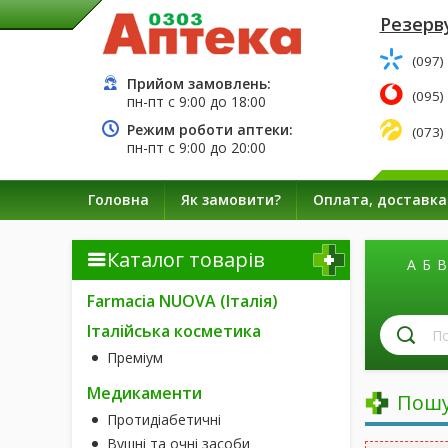
Резерву
(097)
Прийом замовлень:
(095)
пн-пт с
9:00
до
18:00
Режим роботи аптеки:
(073)
пн-пт с
9:00
до
20:00
Головна
Як замовити?
Оплата, доставка
Каталог товарів
А
Б
В
Farmacia NUOVA (Італія)
П
Італійська косметика
лі
Преміум
за
н
Медикаменти
Пошу
Протидіабетичні
Вушні та очні засоби