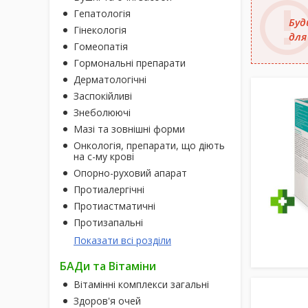
Гепатологія
Буд
Гінекологія
для
Гомеопатія
Гормональні препарати
Дерматологічні
Заспокійливі
Знеболюючі
Мазі та зовнішні форми
Онкологія, препарати, що діють
на с-му крові
Опорно-руховий апарат
Протиалергічні
Протиастматичні
Протизапальні
Показати всі розділи
БАДи та Вітаміни
Вітамінні комплекси загальні
Здоров'я очей