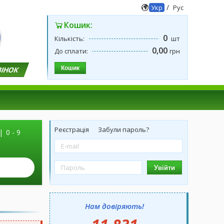
/
Укр
Рус
Кошик:
0
Кількість:
шт
0,00
До сплати:
грн
Кошик
ВІНОК
Реєстрація
Забули пароль?
|
0 - 9
Увійти
Нам довіряють!