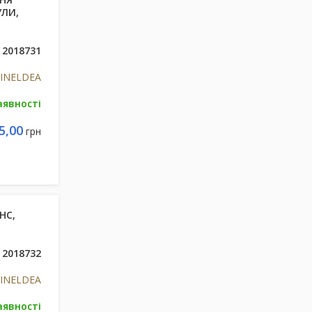
УЛИ,
2018731
s INELDEA
аявності
5,00
грн
НС,
2018732
s INELDEA
аявності