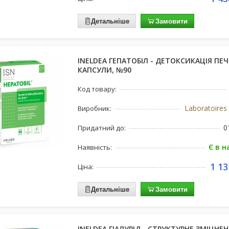
Детальніше
Замовити
INELDEA ГЕПАТОБІЛ - ДЕТОКСИКАЦІЯ ПЕЧ
КАПСУЛИ, №90
Код товару:
Laboratoire
Виробник:
0
Придатний до:
Є в н
Наявність:
1 13
Ціна:
Детальніше
Замовити
INELDEA ГІАЛУРІД - СТРУКТУРНЕ ЗМІЦНЕ