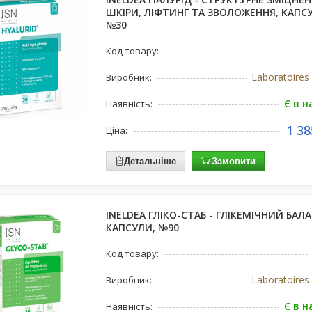
ШКІРИ, ЛІФТИНГ ТА ЗВОЛОЖЕННЯ, КАПС
№30
Код товару:
Laboratoire
Виробник:
Є в н
Наявність:
1 38
Ціна:
Детальніше
Замовити
INELDEA ГЛІКО-СТАБ - ГЛІКЕМІЧНИЙ БАЛА
КАПСУЛИ, №90
Код товару:
Laboratoire
Виробник:
Є в н
Наявність: