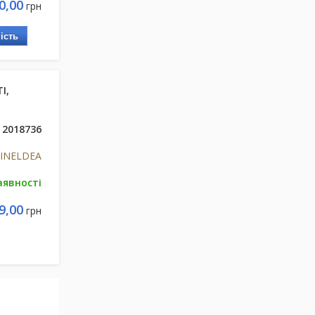
0,00
грн
ість
І,
2018736
s INELDEA
аявності
9,00
грн