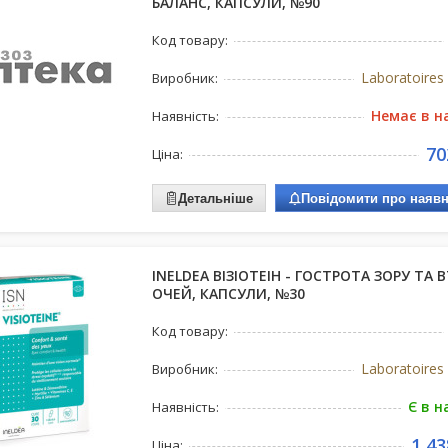
БАЛАНС, КАПСУЛИ, №90
Код товару:
Laboratoire
Виробник:
Немає в н
Наявність:
70
Ціна:
Детальніше
Повідомити про наявн
INELDEA ВІЗІОТЕІН - ГОСТРОТА ЗОРУ ТА
ОЧЕЙ, КАПСУЛИ, №30
Код товару:
Laboratoire
Виробник:
Є в н
Наявність:
1 43
Ціна: