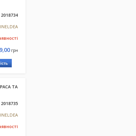
2018734
s INELDEA
аявності
9,00
грн
ість
КРАСА ТА
2018735
s INELDEA
аявності