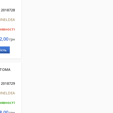
2018728
s INELDEA
аявності
2,00
грн
ість
 ВТОМА
2018729
s INELDEA
аявності
8,00
грн