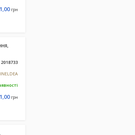
1,00
грн
ННЯ,
2018733
s INELDEA
аявності
1,00
грн
А