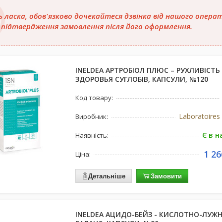
ь ласка, обов'язково дочекайтеся дзвінка від нашого опера
 підтвердження замовлення після його оформлення.
INELDEA АРТРОБІОЛ ПЛЮС – РУХЛИВІСТЬ
ЗДОРОВЬЯ СУГЛОБІВ, КАПСУЛИ, №120
Код товару:
Laboratoire
Виробник:
Є в н
Наявність:
1 26
Ціна:
Детальніше
Замовити
INELDEA АЦИДО-БЕЙЗ - КИСЛОТНО-ЛУЖ