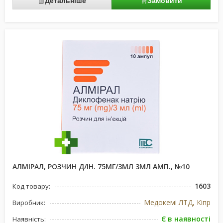
Детальніше
Замовити
АЛМІРАЛ, РОЗЧИН Д/ІН. 75МГ/3МЛ 3МЛ АМП., №10
1603
Код товару:
Медокемі ЛТД, Кіпр
Виробник:
Є в наявності
Наявність: