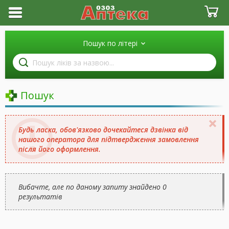
Пошук по літері
Пошук
ліків
за
назвою
Пошук
Будь ласка, обов'язково дочекайтеся дзвінка від
нашого оператора для підтвердження замовлення
після його оформлення.
Вибачте, але по даному запиту знайдено 0
результатів