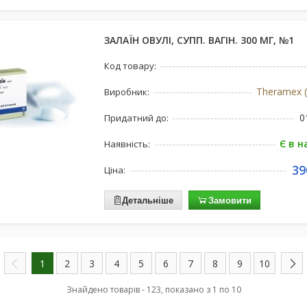
ЗАЛАЇН ОВУЛІ, СУПП. ВАГІН. 300 МГ, №1
Код товару:
Theramex 
Виробник:
0
Придатний до:
Є в н
Наявність:
39
Ціна:
Детальніше
Замовити
1
2
3
4
5
6
7
8
9
10
Знайдено товарів - 123, показано з 1 по 10