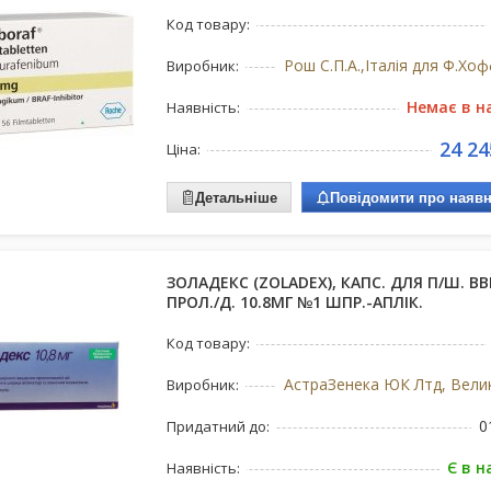
Код товару:
Виробник:
Немає в н
Наявність:
24 24
Ціна:
Детальніше
Повідомити про наявн
ЗОЛАДЕКС (ZOLADEX), КАПС. ДЛЯ П/Ш. ВВ
ПРОЛ./Д. 10.8МГ №1 ШПР.-АПЛІК.
Код товару:
Виробник:
0
Придатний до:
Є в н
Наявність: