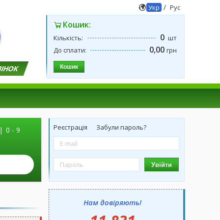
/
Укр
Рус
Кошик:
0
Кількість:
шт
0,00
До сплати:
грн
Кошик
ВІНОК
Реєстрація
Забули пароль?
|
0 - 9
Увійти
Нам довіряють!