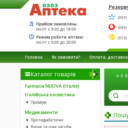
Резерву
(097)
Прийом замовлень:
(095)
пн-пт с
9:00
до
18:00
Режим роботи аптеки:
(073)
пн-пт с
9:00
до
20:00
Головна
Як замовити?
Оплата, доставка
Каталог товарів
А
Б
В
Farmacia NUOVA (Італія)
П
Італійська косметика
лі
Преміум
за
н
Медикаменти
Пошу
Протидіабетичні
Вушні та очні засоби