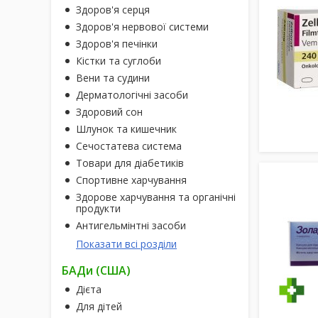
Здоров'я серця
Здоров'я нервової системи
Здоров'я печінки
Кістки та суглоби
Вени та судини
Дерматологічні засоби
Здоровий сон
Шлунок та кишечник
Сечостатева система
Товари для діабетиків
Спортивне харчування
Здорове харчування та органічні
продукти
Антигельмінтні засоби
Показати всі розділи
БАДи (США)
Дієта
Для дітей