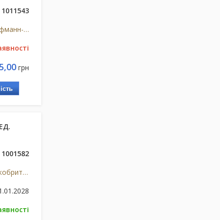
1011543
Рош С.П.А.,Італія для Ф.Хоффманн-Ля Рош Лтд, Швейцарія, Італія/Швейцарія
аявності
5,00
грн
ість
ЕД.
1001582
АстраЗенека ЮК Лтд, Великобританія
1.01.2028
аявності