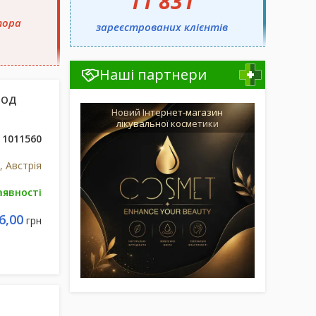
11 831
тора
зареєстрованих клієнтів
Наші партнери
Н ОД
Новий Інтернет-магазин
лікувальної косметики
1011560
 Австрія
аявності
6,00
грн