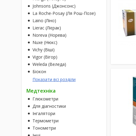
Johnsons (Джонсонс)
La Roche-Posay (Ля Рош-Позе)
Laino (Ліно)
Lierac (Лієрак)
Noreva (Норева)
Nuxe (Нюкс)
Vichy (Віші)
Vigor (Вігор)
Weleda (Веледа)
Біокон
Показати всі розділи
Медтехніка
Глюкометри
Для діагностики
Інгалятори
Термометри
Тонометри
Інші