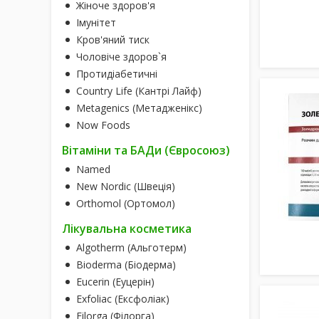
Жіноче здоров'я
Імунітет
Кров'яний тиск
Чоловіче здоров`я
Протидіабетичні
Country Life (Кантрі Лайф)
Metagenics (Метадженікс)
Now Foods
Вітаміни та БАДи (Євросоюз)
Named
New Nordic (Швеція)
Orthomol (Ортомол)
Лікувальна косметика
Algotherm (Альготерм)
Bioderma (Біодерма)
Eucerin (Еуцерін)
Exfoliac (Ексфоліак)
Filorga (Філорга)