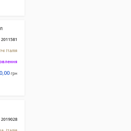
МЛ
2011581
ічі Італія
мовлення
0,00
грн
2019028
a, Італія