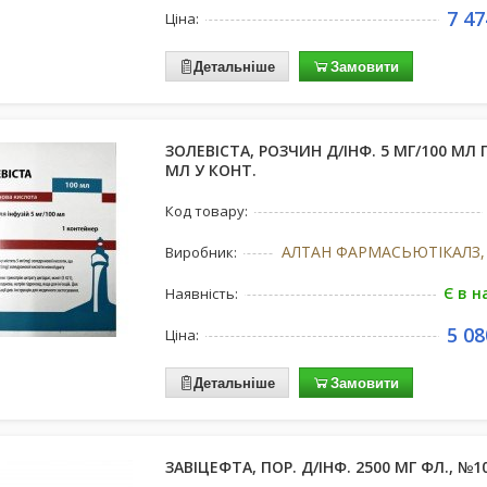
7 47
Ціна:
Детальніше
Замовити
ЗОЛЕВІСТА, РОЗЧИН Д/ІНФ. 5 МГ/100 МЛ 
МЛ У КОНТ.
Код товару:
Виробник:
Є в н
Наявність:
5 08
Ціна:
Детальніше
Замовити
ЗАВІЦЕФТА, ПОР. Д/ІНФ. 2500 МГ ФЛ., №1