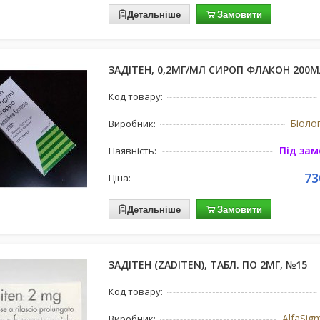
Детальніше
Замовити
ЗАДІТЕН, 0,2МГ/МЛ СИРОП ФЛАКОН 200
Код товару:
Біолог
Виробник:
Під за
Наявність:
73
Ціна:
Детальніше
Замовити
ЗАДІТЕН (ZADITEN), ТАБЛ. ПО 2МГ, №15
Код товару:
AlfaSigm
Виробник: