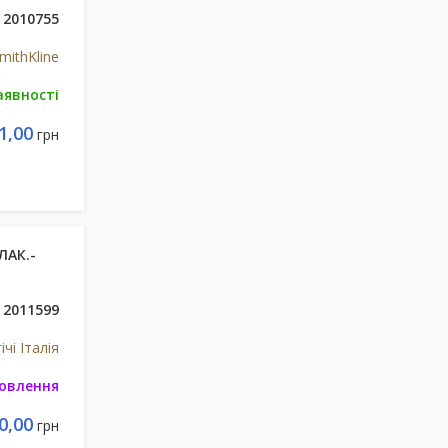
2010755
mithKline
аявності
1,00
грн
ЛАК.-
2011599
ічі Італія
мовлення
0,00
грн