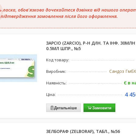
ь ласка, обов'язково дочекайтеся дзвінка від нашого опера
 підтвердження замовлення після його оформлення.
ЗАРСІО (ZARCIO), Р-Н Д/ІН. ТА ІНФ. 30МЛ
0.5МЛ ШПР., №5
Код товару:
Сандоз ГмбХ,
Виробник:
Є в н
Наявність:
4 45
Ціна:
Детальніше
Замовити
ЗЕЛБОРАФ (ZELBORAF), ТАБЛ., №56