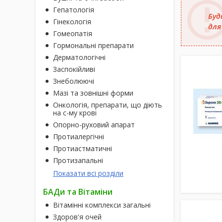
Гепатологія
Буд
Гінекологія
для
Гомеопатія
Гормональні препарати
Дерматологічні
Заспокійливі
Знеболюючі
Мазі та зовнішні форми
Онкологія, препарати, що діють
на с-му крові
Опорно-руховий апарат
Протиалергічні
Протиастматичні
Протизапальні
Показати всі розділи
БАДи та Вітаміни
Вітамінні комплекси загальні
Здоров'я очей