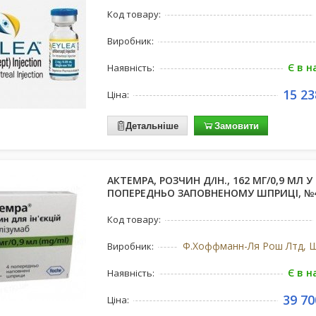
Код товару:
Виробник:
Є в н
Наявність:
15 23
Ціна:
Детальніше
Замовити
АКТЕМРА, РОЗЧИН Д/ІН., 162 МГ/0,9 МЛ У
ПОПЕРЕДНЬО ЗАПОВНЕНОМУ ШПРИЦІ, №
Код товару:
Виробник:
Є в н
Наявність:
39 70
Ціна: