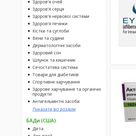
Здоров'я очей
Здоров'я серця
Здоров'я нервової системи
Здоров'я печінки
Кістки та суглоби
Вени та судини
Дерматологічні засоби
Здоровий сон
Шлунок та кишечник
Сечостатева система
Товари для діабетиків
Спортивне харчування
Здорове харчування та органічні
продукти
Антигельмінтні засоби
Показати всі розділи
БАДи (США)
Дієта
Для дітей