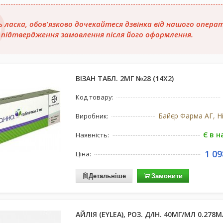
ь ласка, обов'язково дочекайтеся дзвінка від нашого опера
 підтвердження замовлення після його оформлення.
ВІЗАН ТАБЛ. 2МГ №28 (14Х2)
Код товару:
Байєр Фарма АГ, Н
Виробник:
Є в н
Наявність:
1 09
Ціна:
Детальніше
Замовити
АЙЛІЯ (EYLEA), РОЗ. Д/ІН. 40МГ/МЛ 0.278