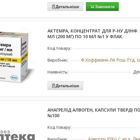
Детальніше
Замовити
АКТЕМРА, КОНЦЕНТРАТ ДЛЯ Р-НУ Д/ІНФ. 
МЛ (200 МГ) ПО 10 МЛ №1 У ФЛАК.
Код товару:
Виробник:
Де
Наявність:
Детальніше
АНАГРЕЛІД АЛВОГЕН, КАПСУЛИ ТВЕРДІ ПО
№100
Код товару:
Алвоген ІПКо С.ар.л, Л
Виробник: