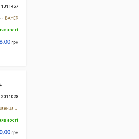
1011467
BAYER
аявності
8,00
грн
4
2011028
Ф.Хоффманн-Ля Рош Лтд, Швейцарія
аявності
0,00
грн