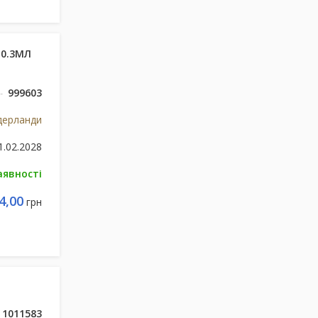
 0.3МЛ
999603
дерланди
1.02.2028
аявності
4,00
грн
1011583