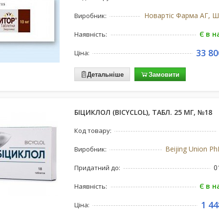
Новартіс Фарма АГ, Ш
Виробник:
Є в н
Наявність:
33 80
Ціна:
Детальніше
Замовити
БІЦИКЛОЛ (BICYCLOL), ТАБЛ. 25 МГ, №18
Код товару:
Beijing Union Ph
Виробник:
0
Придатний до:
Є в н
Наявність:
1 44
Ціна: