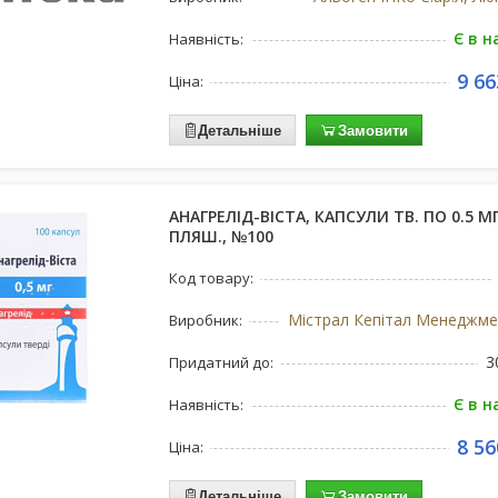
Є в н
Наявність:
9 66
Ціна:
Детальніше
Замовити
АНАГРЕЛІД-ВІСТА, КАПСУЛИ ТВ. ПО 0.5 МГ
ПЛЯШ., №100
Код товару:
Виробник:
3
Придатний до:
Є в н
Наявність:
8 56
Ціна:
Детальніше
Замовити