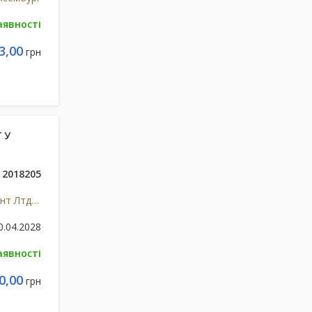
аявності
3,00
грн
 У
2018205
Містрал Кепітал Менеджмент Лтд, Великобританія
0.04.2028
аявності
0,00
грн