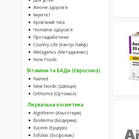
Жіноче здоров'я
Імунітет
Кров'яний тиск
Чоловіче здоров`я
Протидіабетичні
Country Life (Кантрі Лайф)
Metagenics (Метадженікс)
Now Foods
Вітаміни та БАДи (Євросоюз)
Named
New Nordic (Швеція)
Orthomol (Ортомол)
Лікувальна косметика
Algotherm (Альготерм)
Bioderma (Біодерма)
Eucerin (Еуцерін)
Exfoliac (Ексфоліак)