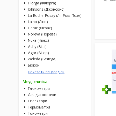
Filorga (Філорга)
Johnsons (Джонсонс)
La Roche-Posay (Ля Рош-Позе)
Laino (Ліно)
Lierac (Лієрак)
Noreva (Норева)
Nuxe (Нюкс)
Vichy (Віші)
Vigor (Вігор)
Weleda (Веледа)
Біокон
Показати всі розділи
Медтехніка
Глюкометри
Для діагностики
Інгалятори
Термометри
Тонометри