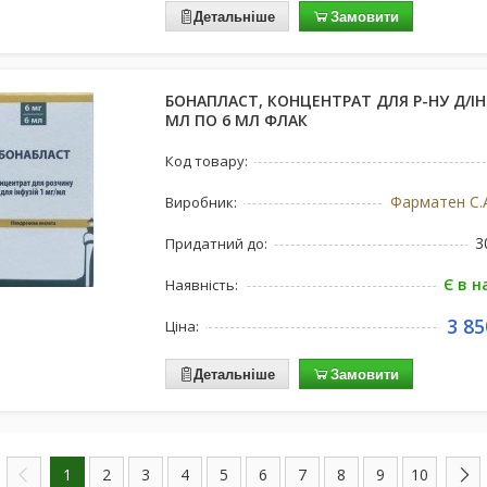
Детальніше
Замовити
БОНАПЛАСТ, КОНЦЕНТРАТ ДЛЯ Р-НУ Д/ІНФ
МЛ ПО 6 МЛ ФЛАК
Код товару:
Фарматен С.А
Виробник:
3
Придатний до:
Є в н
Наявність:
3 85
Ціна:
Детальніше
Замовити
1
2
3
4
5
6
7
8
9
10