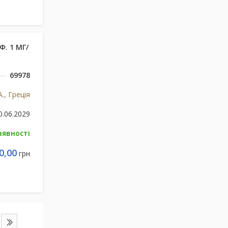
. 1 МГ/
69978
., Греція
0.06.2029
аявності
0,00
грн