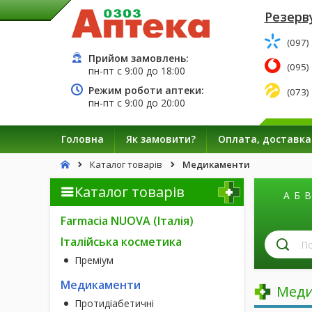
Резерву
(097)
Прийом замовлень:
(095)
пн-пт с
9:00
до
18:00
Режим роботи аптеки:
(073)
пн-пт с
9:00
до
20:00
Головна
Як замовити?
Оплата, доставка
Каталог товарів
Медикаменти
Каталог товарів
А
Б
В
Farmacia NUOVA (Італія)
П
Італійська косметика
лі
Преміум
за
н
Медикаменти
Меди
Протидіабетичні