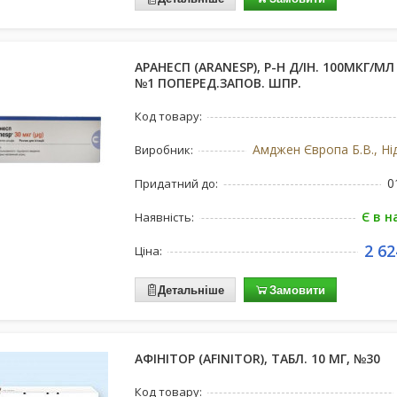
АРАНЕСП (ARANESP), Р-Н Д/ІН. 100МКГ/МЛ
№1 ПОПЕРЕД.ЗАПОВ. ШПР.
Код товару:
Амджен Європа Б.В., Ні
Виробник:
0
Придатний до:
Є в н
Наявність:
2 62
Ціна:
Детальніше
Замовити
АФІНІТОР (AFINITOR), ТАБЛ. 10 МГ, №30
Код товару: