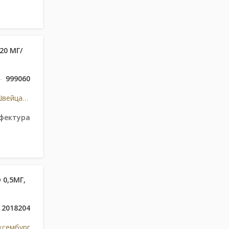
20 МГ/
999060
Ф.Хоффманн-Ля Рош Лтд, Швейцарія
фектура
 0,5МГ,
2018204
юксембург