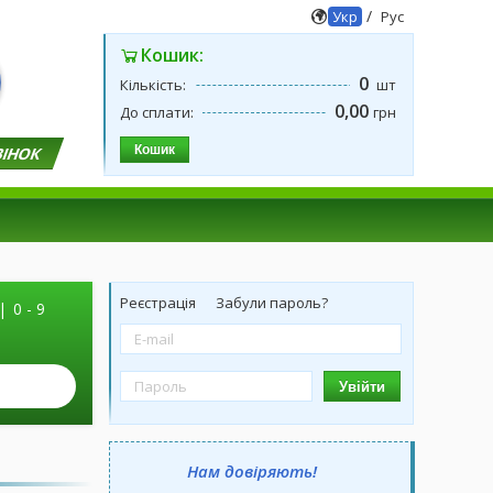
/
Укр
Рус
Кошик:
0
Кількість:
шт
0,00
До сплати:
грн
Кошик
ВІНОК
Реєстрація
Забули пароль?
|
0 - 9
Увійти
Нам довіряють!