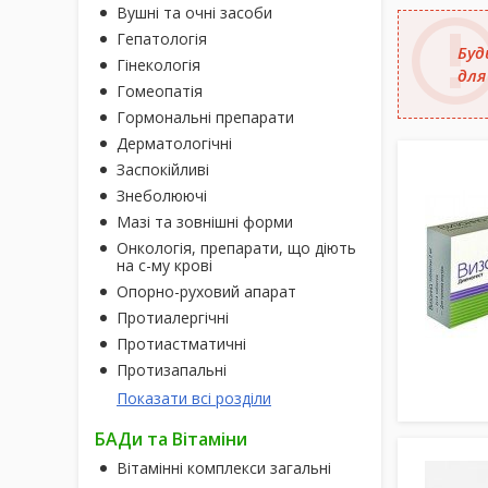
Вушні та очні засоби
Гепатологія
Буд
Гінекологія
для
Гомеопатія
Гормональні препарати
Дерматологічні
Заспокійливі
Знеболюючі
Мазі та зовнішні форми
Онкологія, препарати, що діють
на с-му крові
Опорно-руховий апарат
Протиалергічні
Протиастматичні
Протизапальні
Показати всі розділи
БАДи та Вітаміни
Вітамінні комплекси загальні