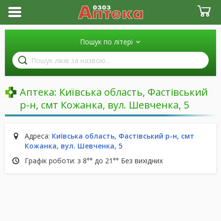
Пошук по літері
Пошук
ліків
за
назвою
Аптека:
Київська область, Фастівський
р-н, смт Кожанка, вул. Шевченка, 5
Адреса:
Київська область, Фастівський р-н, смт
Кожанка, вул. Шевченка, 5
Графік роботи: з 8°° до 21°° Без вихідних