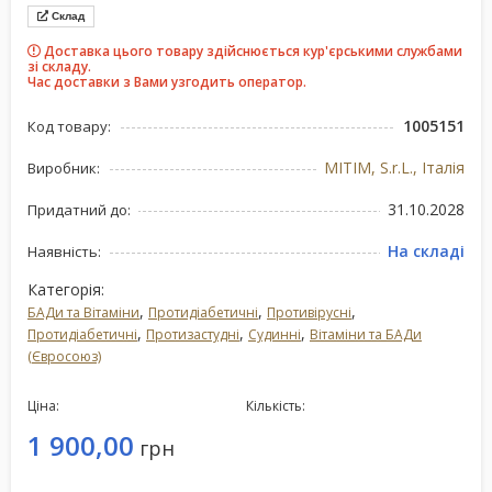
Склад
Доставка цього товару здійснюється кур'єрськими службами
зі складу.
Час доставки з Вами узгодить оператор.
1005151
Код товару:
MITIM, S.r.L., Італія
Виробник:
31.10.2028
Придатний до:
На складі
Наявність:
Категорія:
,
,
,
БАДи та Вітаміни
Протидіабетичні
Противірусні
,
,
,
Протидіабетичні
Протизастудні
Судинні
Вітаміни та БАДи
(Євросоюз)
Ціна:
Кількість:
1 900,00
грн