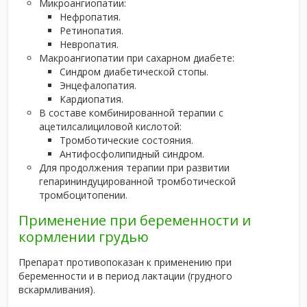
Микроангиопатии:
Нефропатия.
Ретинопатия.
Невропатия.
Макроангиопатии при сахарном диабете:
Синдром диабетической стопы.
Энцефалопатия.
Кардиопатия.
В составе комбинированной терапии с
ацетилсалициловой кислотой:
Тромботические состояния.
Антифосфолипидный синдром.
Для продолжения терапии при развитии
гепарининдуцированной тромботической
тромбоцитопении.
Применение при беременности и
кормлении грудью
Препарат противопоказан к применению при
беременности и в период лактации (грудного
вскармливания).