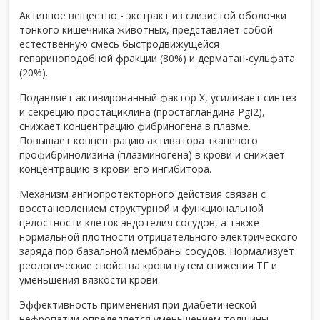
Активное вещество - экстракт из слизистой оболочки
тонкого кишечника животных, представляет собой
естественную смесь быстродвижущейся
гепариноподобной фракции (80%) и дерматан-сульфата
(20%).
Подавляет активированный фактор Х, усиливает синтез
и секрецию простациклина (простагландина PgI2),
снижает концентрацию фибриногена в плазме.
Повышает концентрацию активатора тканевого
профибринолизина (плазминогена) в крови и снижает
концентрацию в крови его ингибитора.
Механизм ангиопротекторного действия связан с
восстановлением структурной и функциональной
целостности клеток эндотелия сосудов, а также
нормальной плотности отрицательного электрического
заряда пор базальной мембраны сосудов. Нормализует
реологические свойства крови путем снижения ТГ и
уменьшения вязкости крови.
Эффективность применения при диабетической
нефропатии определяется уменьшением толщины