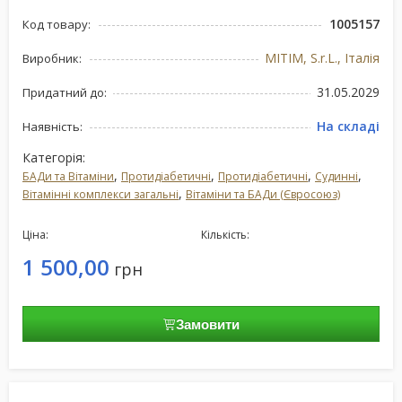
1005157
Код товару:
MITIM, S.r.L., Італія
Виробник:
31.05.2029
Придатний до:
На складі
Наявність:
Категорія:
,
,
,
,
БАДи та Вітаміни
Протидіабетичні
Протидіабетичні
Судинні
,
Вітамінні комплекси загальні
Вітаміни та БАДи (Євросоюз)
Ціна:
Кількість:
1 500,00
грн
Замовити