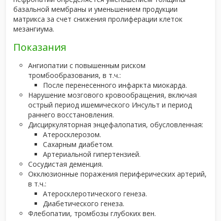
базальной мембраны и уменьшением продукции
матрикса за счет снижения пролиферации клеток
мезангиума.
Показания
Ангиопатии с повышенным риском
тромбообразования, в т.ч.:
После перенесенного инфаркта миокарда.
Нарушение мозгового кровообращения, включая
острый период ишемического Инсульт и период
раннего восстановления.
Дисциркуляторная энцефалопатия, обусловленная:
Атеросклерозом.
Сахарным диабетом.
Артериальной гипертензией.
Сосудистая деменция.
Окклюзионные поражения периферических артерий,
в т.ч.:
Атеросклеротического генеза.
Диабетического генеза.
Флебопатии, тромбозы глубоких вен.