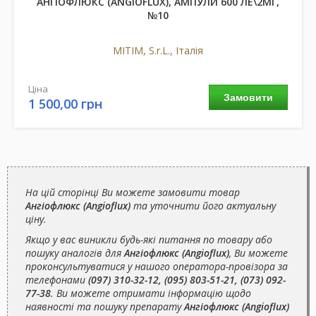
АНГІОФЛЮКС (ANGIOFLUX), АМПУЛИ 600 ЛЕ\2МГ,
№10
MITIM, S.r.L., Італія
Ціна
Замовити
1 500,00 грн
На цій сторінці Ви можете замовити товар
Ангіофлюкс (Angioflux)
та уточнити його актуальну
ціну.
Якщо у вас виникли будь-які питання по товару або
пошуку аналогів для
Ангіофлюкс (Angioflux)
, Ви можете
проконсультуватися у нашого оператора-провізора за
телефонами
(097) 310-32-12, (095) 803-51-21, (073) 092-
77-38
. Ви можете отримати інформацію щодо
наявності та пошуку препарату
Ангіофлюкс (Angioflux)