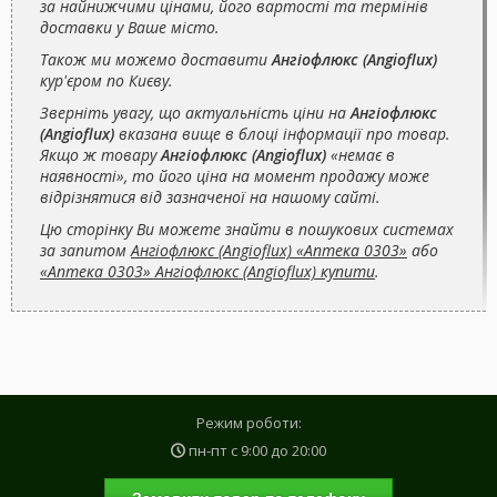
за найнижчими цінами, його вартості та термінів
доставки у Ваше місто.
Також ми можемо доставити
Ангіофлюкс (Angioflux)
кур'єром по Києву.
Зверніть увагу, що актуальність ціни на
Ангіофлюкс
(Angioflux)
вказана вище в блоці інформації про товар.
Якщо ж товару
Ангіофлюкс (Angioflux)
«немає в
наявності», то його ціна на момент продажу може
відрізнятися від зазначеної на нашому сайті.
Цю сторінку Ви можете знайти в пошукових системах
за запитом
Ангіофлюкс (Angioflux) «Аптека 0303»
або
«Аптека 0303» Ангіофлюкс (Angioflux) купити
.
Режим роботи:
пн-пт с
9:00
до
20:00