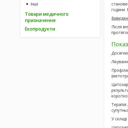
Інші
становит
години. 
Товари медичного
Виведен
призначення
Після вн
Екопродукти
протягом
Пока
Досягнен
Лікуванн
Профілак
(метотре
Цитоза
результа
коротко
Терапія
супутнь
У складі
Цитоза