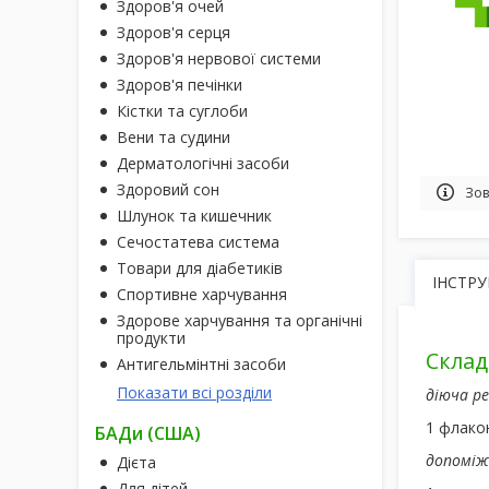
Здоров'я очей
Здоров'я серця
Здоров'я нервової системи
Здоров'я печінки
Кістки та суглоби
Вени та судини
Дерматологічні засоби
Здоровий сон
Зов
Шлунок та кишечник
Сечостатева система
Товари для діабетиків
ІНСТРУ
Спортивне харчування
Здорове харчування та органічні
продукти
Склад
Антигельмінтні засоби
Показати всі розділи
діюча р
1 флакон
БАДи (США)
допоміж
Дієта
Для дітей