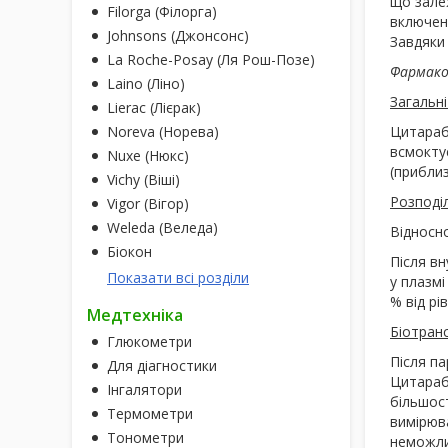
що залеж
Filorga (Філорга)
включенн
Johnsons (Джонсонс)
Завдяки 
La Roche-Posay (Ля Рош-Позе)
Фармако
Laino (Ліно)
Загальні
Lierac (Лієрак)
Noreva (Норева)
Цитараб
всмоктує
Nuxe (Нюкс)
(приблиз
Vichy (Віші)
Розподі
Vigor (Вігор)
Weleda (Веледа)
Відносно
Біокон
Після вн
Показати всі розділи
у плазмі
% від рі
Медтехніка
Біотран
Глюкометри
Після п
Для діагностики
Цитараб
Інгалятори
більшост
Термометри
вимірюва
Тонометри
неможлив