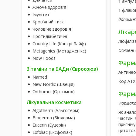
1 ампула
Жіноче здоров'я
1 флакон
Імунітет
допоміж
Кров'яний тиск
Чоловіче здоров`я
Лікар
Протидіабетичні
Ліофіліз
Country Life (Кантрі Лайф)
Основні 
Metagenics (Метадженікс)
Now Foods
Фарма
Вітаміни та БАДи (Євросоюз)
Антинеоп
Named
Код АТХ
New Nordic (Швеція)
Orthomol (Ортомол)
Фарма
Лікувальна косметика
Фармако
Algotherm (Альготерм)
Як анало
Bioderma (Біодерма)
частині 
пригнічу
Eucerin (Еуцерін)
цитоток
Exfoliac (Ексфоліак)