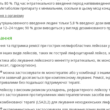
ь 80 %. Під час інтратекального введення період напіввиведення
Метаболізм препарату є мінімальним, оскільки в цьому місці конц
ня з організму
утрішньовенного введення людині тільки 5,8 % введеної дози вив
 12‒24 годин; 90 % дози виводиться у вигляді дезамінованого п
зання
ня та підтримка ремісії при гострих нелімфобластних лейкозах у
я інших видів лейкозів, таких як гострий лімфоцитарний лейкоз, 
тика або лікування лейкозного менінгіту інтратекально, як моно
ксат, гідрокортизон).
®
р
можна застосовувати як монотерапію або у комбінації з інши
ти зазвичай досягаються при комплексному лікуванні. Ремісії, і
тривалими без подальшої підтримуючої терапії.
 лейкозу з високим ризиком ускладнень, рефрактерного лейкозу 
ого застосування протипухлинних хіміотерапевтичних засобів ви
 комбінованої терапії (LSA2L2) для лікування неходжкінських лімф
®
р
експериментально застосовували для лікування різних видів но