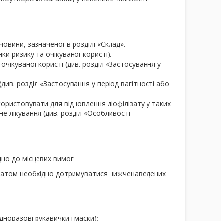
овини, зазначеної в розділі «Склад».
и ризику та очікуваної користі).
 очікуваної користі (див. розділ «Застосування у
див. розділ «Застосування у період вагітності або
ористовувати для відновлення ліофілізату у таких
е лікування (див. розділ «Особливості
дно до місцевих вимог.
аратом необхідно дотримуватися нижченаведених
норазові рукавички і маски);