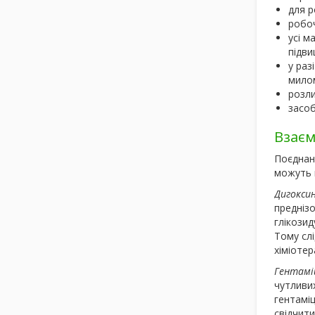
для р
робо
усі м
підви
у раз
милом
розли
засоб
Взаєм
Поєднан
можуть 
Дигоксин
преднізо
глікозид
Тому слі
хіміотер
Гентаміц
чутливи
гентаміц
свідчити