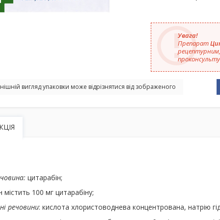
Увага!
Препарат
Цит
рецептурним,
проконсультуй
нішній вигляд упаковки може відрізнятися від зображеного
КЦІЯ
ечовина:
цитарабін;
 містить 100 мг цитарабіну;
ні речовини
: кислота хлористоводнева концентрована, натрію гі