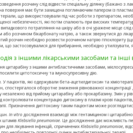
озведення розчину слід відвести спеціальну ділянку (бажано з л
ча поверхня має бути захищена поглинаючим папером із пластм
атеріали, що використовували під час роботи з препаратом, необх
щеної небезпечності, які потім спалюють при високих температу
і випадкового потрапляння на шкіру або в очі уражене місце слі
 або розчином бікарбонату натрію, а також звернутися до лікар
тий розчин необхідно розвести розчином натрію гіпохлориту (що 
и, що застосовувалися для прибирання, необхідно утилізувати, 
одія з іншими лікарськими засобами та інші 
ня цитарабіну з іншими антибластичними засобами, мієлосупре
посилити цитотоксичну та імуносупресивну дію.
.
У пацієнтів, які одержували бета-ацетилдигоксин та хіміотера
н, спостерігалося оборотне зниження рівноважної концентрації ди
у незалежно від прийому цитарабіну або прокарбазину. Змін у рів
д контролювати концентрацію дигоксину в плазмі крові пацієнті
апії. Призначення дигітоксину таким пацієнтам може розглядатис
ин. Іn vitro
дослідження взаємодії між гентаміцином і цитарабіно
х штамів
Klebsiella pneumoniae
. Це дослідження дає можливість пе
ин для лікування інфекцій, спричинених
Klebsiella pneumoniae
, ві
 про необхідність повторної оцінки антибактеріальної терапії.