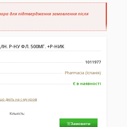
атора для підтвердження замовлення після
ІН. Р-НУ ФЛ. 500МГ. +Р-НИК
1011977
Pharmacia (Іспанія)
Є в наявності
що діють на с-му крові
Кількість:
Замовити