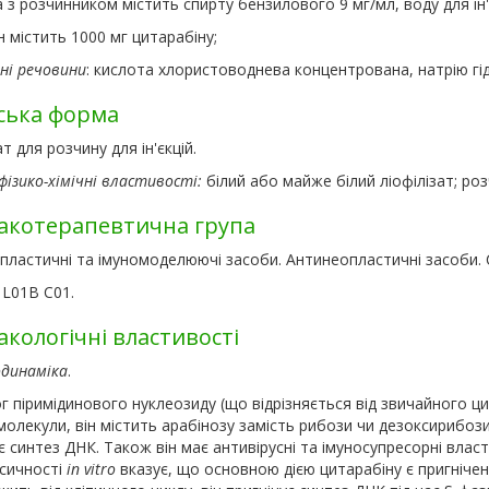
 з розчинником містить спирту бензилового 9 мг/мл, воду для ін'
 містить 1000 мг цитарабіну;
ні речовини
: кислота хлористоводнева концентрована, натрію гі
ська форма
ат для розчину для ін'єкцій.
фізико-хімічні властивості:
білий або майже білий ліофілізат; ро
котерапевтична група
ластичні та імуномоделюючі засоби. Антинеопластичні засоби. С
 L01B C01.
кологічні властивості
динаміка
.
г піримідинового нуклеозиду (що відрізняється від звичайного ц
молекули, він містить арабінозу замість рибози чи дезоксирибо
є синтез ДНК. Також він має антивірусні та імуносупресорні влас
сичності
in vitro
вказує, що основною дією цитарабіну є пригнічен