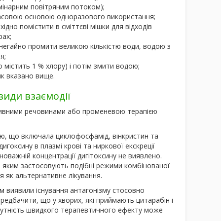
амінарним повітряним потоком);
асовою основою одноразового використання;
ідно помістити в сміттєві мішки для відходів
рах;
д негайно промити великою кількістю води, водою з
я;
містить 1 % хлору) і потім змити водою;
як вказано вище.
види взаємодії
сивними речовинами або променевою терапією
пію, що включала циклофосфамід, вінкристин та
гоксину в плазмі крові та ниркової екскреції
новажній концентрації дигітоксину не виявлено.
в, яким застосовують подібні режими комбінованої
я як альтернативне лікування.
м виявили існування антагонізму стосовно
редбачити, що у хворих, які приймають цитарабін і
дсутність швидкого терапевтичного ефекту може