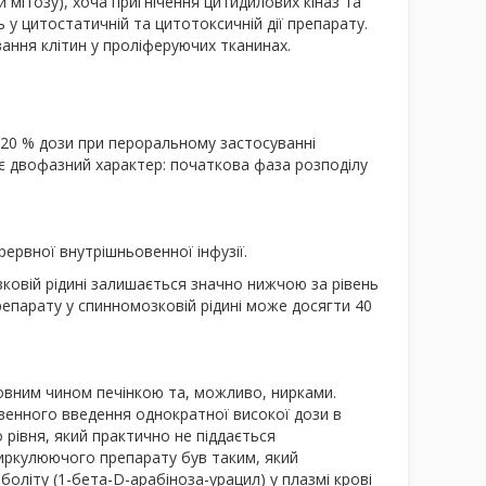
и мітозу), хоча пригнічення цитидилових кіназ та
у цитостатичній та цитотоксичній дії препарату.
ання клітин у проліферуючих тканинах.
 20 % дози при пероральному застосуванні
ає двофазний характер: початкова фаза розподілу
ервної внутрішньовенної інфузії.
зковій рідині залишається значно нижчою за рівень
препарату у спинномозковій рідині може досягти 40
овним чином печінкою та, можливо, нирками.
венного введення однократної високої дози в
о рівня, який практично не піддається
ь циркулюючого препарату був таким, який
оліту (1-бета-D-арабіноза-урацил) у плазмі крові