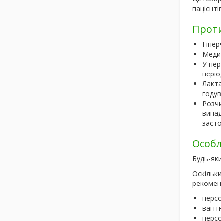
пацієнті
Прот
Гіпер
Медик
У пер
періо
Лакта
годув
Розчи
випад
засто
Особл
Будь-яки
Оскільк
рекомен
персо
вагіт
персо