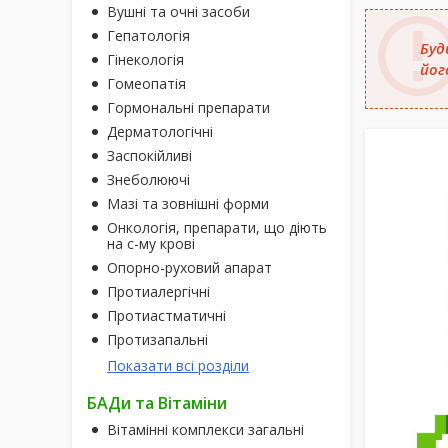
Вушні та очні засоби
Гепатологія
Буд
Гінекологія
йог
Гомеопатія
Гормональні препарати
Дерматологічні
Заспокійливі
Знеболюючі
Мазі та зовнішні форми
Онкологія, препарати, що діють
на с-му крові
Опорно-руховий апарат
Протиалергічні
Протиастматичні
Протизапальні
Показати всі розділи
БАДи та Вітаміни
Вітамінні комплекси загальні