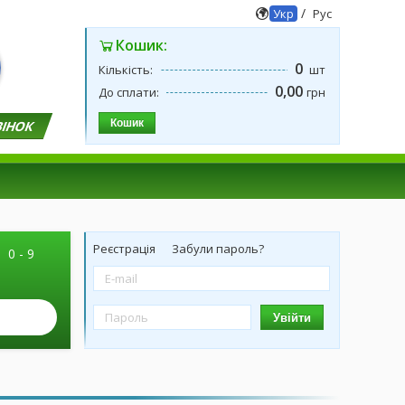
/
Укр
Рус
Кошик:
0
Кількість:
шт
0,00
До сплати:
грн
Кошик
ВІНОК
Реєстрація
Забули пароль?
|
0 - 9
Увійти