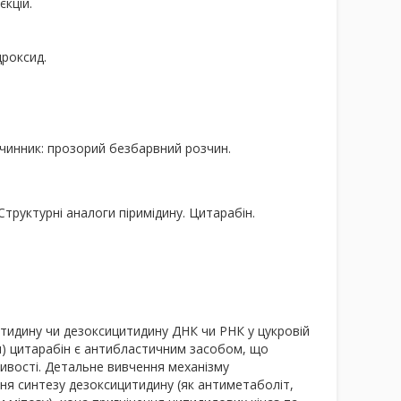
єкцій.
дроксид.
зчинник: прозорий безбарвний розчин.
труктурні аналоги піримідину. Цитарабін.
итидину чи дезоксицитидину ДНК чи РНК у цукровій
зи) цитарабін є антибластичним засобом, що
тивості. Детальне вивчення механізму
ня синтезу дезоксицитидину (як антиметаболіт,