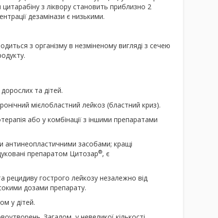
 цитарабіну з ліквору становить приблизно 2
ентрації дезамінази є низькими.
одиться з організму в незміненому вигляді з сечею
родукту.
 дорослих та дітей.
хронічний мієлобластний лейкоз (бластний криз).
терапія або у комбінації з іншими препаратами
ми антинеопластичними засобами; кращі
®
ндуковані препаратом Цитозар
, є
та рецидиву гострого лейкозу незалежно від
сокими дозами препарату.
ом у дітей.
воутворень. Загалом, у невеликої кількості