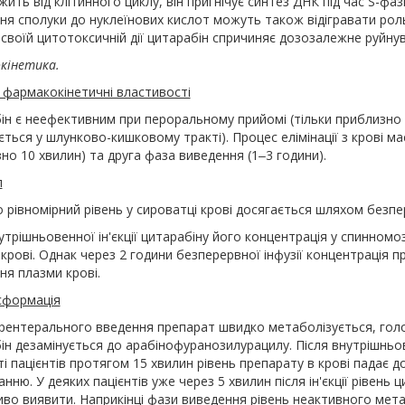
ить від клітинного циклу, він пригнічує синтез ДНК під час S-фаз
я сполуки до нуклеїнових кислот можуть також відігравати роль 
своїй цитотоксичній дії цитарабін спричиняє дозозалежне руйнув
кінетика.
 фармакокінетичні властивості
ін є неефективним при пероральному прийомі (тільки приблизно
ться у шлунково-кишковому тракті). Процес елімінації з крові м
но 10 хвилин) та друга фаза виведення (1‒3 години).
л
 рівномірний рівень у сироватці крові досягається шляхом безпер
утрішньовенної ін'єкції цитарабіну його концентрація у спинномо
 крові. Однак через 2 години безперервної інфузії концентрація 
вня плазми крові.
сформація
арентерального введення препарат швидко метаболізується, гол
ін дезамінується до арабінофуранозилурацилу. Після внутрішньо
і пацієнтів протягом 15 хвилин рівень препарату в крові падає д
нню. У деяких пацієнтів уже через 5 хвилин після ін'єкції рівен
о виявити. Наприкінці фази виведення рівень неактивного метаб