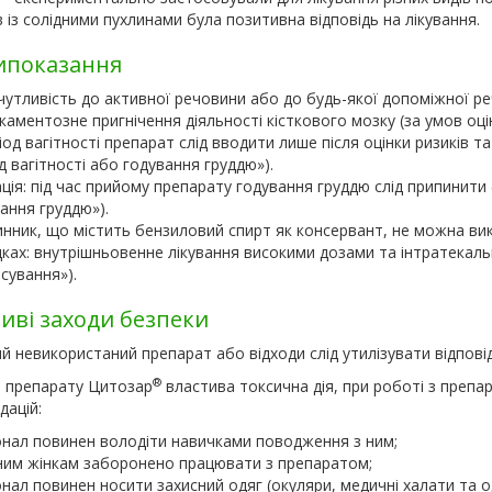
в із солідними пухлинами була позитивна відповідь на лікування.
ипоказання
чутливість до активної речовини або до будь-якої допоміжної реч
аментозне пригнічення діяльності кісткового мозку (за умов оцінк
іод вагітності препарат слід вводити лише після оцінки ризиків та
д вагітності або годування груддю»).
ція: під час прийому препарату годування груддю слід припинити (
ання груддю»).
нник, що містить бензиловий спирт як консервант, не можна вик
ках: внутрішньовенне лікування високими дозами та інтратекальн
сування»).
иві заходи безпеки
й невикористаний препарат або відходи слід утилізувати відпові
®
и препарату Цитозар
властива токсична дія, при роботі з преп
дацій:
нал повинен володіти навичками поводження з ним;
ним жінкам заборонено працювати з препаратом;
нал повинен носити захисний одяг (окуляри, медичні халати та од