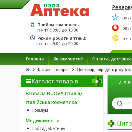
Резерву
(097)
Прийом замовлень:
(095)
пн-пт с
9:00
до
18:00
Режим роботи аптеки:
(073)
пн-пт с
9:00
до
20:00
Головна
Як замовити?
Оплата, доставка
Каталог товарів
Цитозар, пор. д/ін. р-ну фл.
Каталог товарів
А
Б
В
Farmacia NUOVA (Італія)
П
Італійська косметика
лі
Преміум
за
н
Медикаменти
Цито
Протидіабетичні