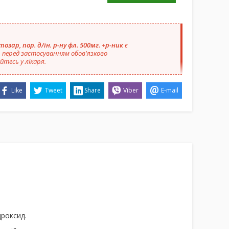
озар, пор. д/ін. р-ну фл. 500мг. +р-ник
є
 перед застосуванням обов'язково
тесь у лікаря.
Like
Tweet
Share
Viber
E-mail
дроксид.