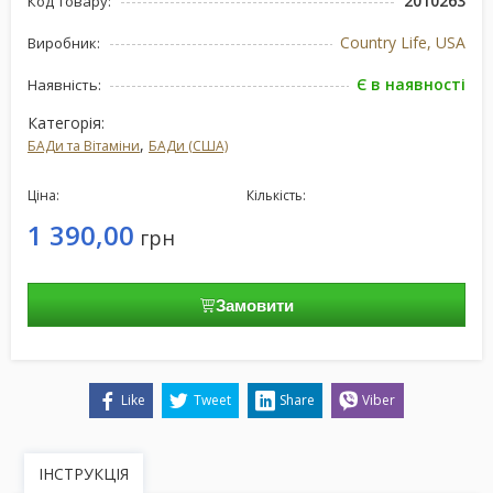
2010263
Код товару:
Country Life, USA
Виробник:
Є в наявності
Наявність:
Категорія:
,
БАДи та Вітаміни
БАДи (США)
Ціна:
Кількість:
1 390,00
грн
Замовити
Like
Tweet
Share
Viber
ІНСТРУКЦІЯ