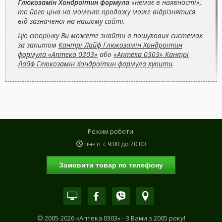
Глюкозамін Хондроітин формула
«немає в наявності»,
то його ціна на момент продажу може відрізнятися
від зазначеної на нашому сайті.
Цю сторінку Ви можете знайти в пошукових системах
за запитом
Кантрі Лайф Глюкозамін Хондроітин
формула «Аптека 0303»
або
«Аптека 0303» Кантрі
Лайф Глюкозамін Хондроітин формула купити
.
Режим роботи:
пн-пт с
9:00
до
20:00
Замовити товар по телефону
© 2005-2026 «Аптека 0303» - З Вами з 2005 року!