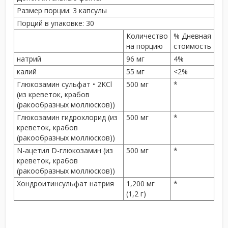
Размер порции:
3 капсулы
Порций в упаковке:
30
Количество
% Дневная
на порцию
стоимость
натрий
96 мг
4%
калий
55 мг
<2%
Глюкозамин сульфат • 2KCl
500 мг
*
(из креветок, крабов
(ракообразных моллюсков))
Глюкозамин гидрохлорид (из
500 мг
*
креветок, крабов
(ракообразных моллюсков))
N-ацетил D-глюкозамин (из
500 мг
*
креветок, крабов
(ракообразных моллюсков))
Хондроитинсульфат натрия
1,200 мг
*
(1,2 г)