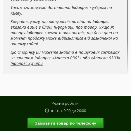
Також ми можемо доставити
Індопрес
кур'єром по
Києву.
Зверніть увагу, що актуальність ціни на
Індопрес
вказана вище в блоці інформації про товар. Якщо ж
товару
Індопрес
«немає в наявності», то його ціна на
момент продажу може відрізнятися від зазначеної на
нашому сайті.
Цю сторінку Ви можете знайти в пошукових системах
за запитом
Індопрес «Аптека 0303»
або
«Аптека 0303»
Індопрес купити
.
Режим роботи:
пн-пт с
9:00
до
20:00
Замовити товар по телефону