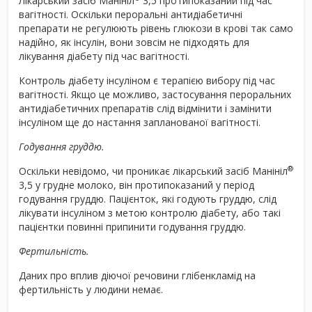
Лікарський засіб Манініл
3,5 протипоказаний під час
вагітності. Оскільки пероральні антидіабетичні
препарати не регулюють рівень глюкози в крові так само
надійно, як інсулін, вони зовсім не підходять для
лікування діабету під час вагітності.
Контроль діабету інсуліном є терапією вибору під час
вагітності. Якщо це можливо, застосування пероральних
антидіабетичних препаратів слід відмінити і замінити
інсуліном ще до настання запланованої вагітності.
Годування груддю.
®
Оскільки невідомо, чи проникає лікарський засіб Манініл
3,5 у грудне молоко, він протипоказаний у період
годування груддю. Пацієнток, які годують груддю, слід
лікувати інсуліном з метою контролю діабету, або такі
пацієнтки повинні припинити годування груддю.
Фертильність.
Даних про вплив діючої речовини глібенкламід на
фертильність у людини немає.