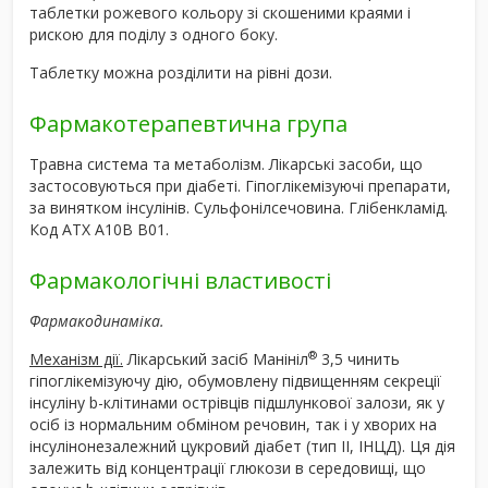
таблетки рожевого кольору зі скошеними краями і
рискою для поділу з одного боку.
Таблетку можна розділити на рівні дози.
Фармакотерапевтична група
Травна система та метаболізм. Лікарські засоби, що
застосовуються при діабеті. Гіпоглікемізуючі препарати,
за винятком інсулінів. Сульфонілсечовина. Глібенкламід.
Код АТХ А10В В01.
Фармакологічні властивості
Фармакодинаміка.
®
Механізм дії.
Лікарський засіб Манініл
3,5 чинить
гіпоглікемізуючу дію, обумовлену підвищенням секреції
інсуліну b-клітинами острівців підшлункової залози, як у
осіб із нормальним обміном речовин, так і у хворих на
інсулінонезалежний цукровий діабет (тип ІІ, ІНЦД). Ця дія
залежить від концентрації глюкози в середовищі, що