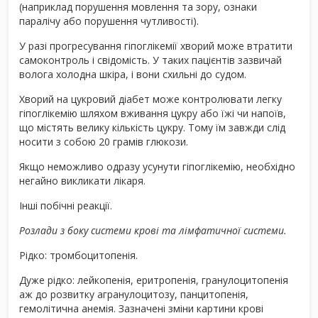
(наприклад порушення мовлення та зору, ознаки
паралічу або порушення чутливості).
У разі прогресування гіпоглікемії хворий може втратити
самоконтроль і свідомість. У таких пацієнтів зазвичай
волога холодна шкіра, і вони схильні до судом.
Хворий на цукровий діабет може контролювати легку
гіпоглікемію шляхом вживання цукру або їжі чи напоїв,
що містять велику кількість цукру. Тому їм завжди слід
носити з собою 20 грамів глюкози.
Якщо неможливо одразу усунути гіпоглікемію, необхідно
негайно викликати лікаря.
Інші побічні реакції.
Розлади з боку системи крові та лімфатичної системи.
Рідко: тромбоцитопенія.
Дуже рідко: лейкопенія, еритропенія, гранулоцитопенія
аж до розвитку агранулоцитозу, панцитопенія,
гемолітична анемія. Зазначені зміни картини крові