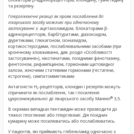
та резерпіну.
Гіперглікемічні реакції як прояв послаблення дії
лікарського засобу можливі при одночасному
застосуванні з:
ацетазоламідом, блокаторами β-
адренорецепторів, барбітуратами, діазоксидом,
діуретиками, глюкагоном, ізоніазидом,
кортикостероїдами, послаблювальними засобами (при
хронічному зловживанні, див. розділ «Особливості
застосування»), нікотинатами, похідними фенотіазину,
фенітоїном, рифампіцином, гормонами щитовидної
залози, жіночими статевими гормонами (гестагени,
естрогени), симпатоміметиками.
Антагоністи Н
-рецепторів, клонідин і резерпін можуть
2
спричинити як послаблення, так і посилення
®
цукрознижувальної дії лікарського засобу Манініл
3,5.
В окремих випадках пентамідин може призводити до
тяжкої гіпоглікемії або гіперглікемії. Дія похідних
кумарину може посилюватись або послаблюватись.
У пацієнтів, які приймають глібенкламід одночасно з