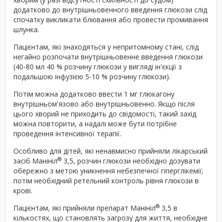
додатково до внутрішньовенного введення глюкози слід
спочатку викликати блювання або провести промивання
шлунка.
Пацієнтам, які знаходяться у непритомному стані, слід
негайно розпочати внутрішньовенне введення глюкози
(40-80 мл 40 % розчину глюкози у вигляді ін'єкції з
подальшою інфузією 5-10 % розчину глюкози).
Потім можна додатково ввести 1 мг глюкагону
внутрішньом'язово або внутрішньовенно. Якщо після
цього хворий не приходить до свідомості, такий захід
можна повторити, а надалі може бути потрібне
проведення інтенсивної терапії.
Особливо для дітей, які ненавмисно прийняли лікарський
®
засіб Манініл
3,5, розчин глюкози необхідно дозувати
обережно з метою уникнення небезпечної гіперглікемії;
потім необхідний ретельний контроль рівня глюкози в
крові.
®
Пацієнтам, які прийняли препарат Манініл
3,5 в
кількостях, що становлять загрозу для життя, необхідне