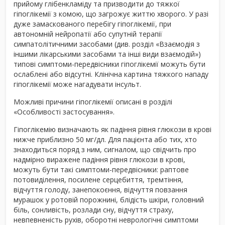
прийому глібенкламіду та призводити до тяжкої
гіпоглікемії з комою, що загрожує життю хворого. У разі
дуже замаскованого перебігу гіпоглікемії, при
автономній нейропатії або супутній терапії
симпатолітичними засобами (див. розділ «Взаємодія з
іншими лікарськими засобами та інші види взаємодій»)
типові симптоми-передвісники гіпоглікемії можуть бути
ослаблені або відсутні. Клінічна картина тяжкого нападу
гіпоглікемії може нагадувати інсульт.
Можливі причини гіпоглікемії описані в розділі
«Особливості застосування».
Гіпоглікемію визначають як падіння рівня глюкози в крові
нижче приблизно 50 мг/дл. Для пацієнта або тих, хто
знаходиться поряд з ним, сигналом, що свідчить про
надмірно виражене падіння рівня глюкози в крові,
можуть бути такі симптоми-передвісники: раптове
потовиділення, посилене серцебиття, тремтіння,
відчуття голоду, занепокоєння, відчуття повзання
мурашок у ротовій порожнині, блідість шкіри, головний
біль, сонливість, розлади сну, відчуття страху,
невпевненість рухів, оборотні неврологічні симптоми