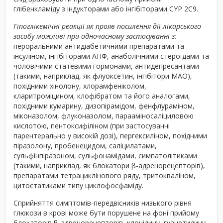
глібенкламіду з індукторами або інгібіторами CYP 2C9.
Гіпоглікемічні реакції як прояв посилення дії лікарського
засобу можливі при одночасному застосуванні з:
пероральними антидіабетичними препаратами та
інсуліном, інгібіторами АПФ, анаболічними стероїдами та
чоловічими статевими гормонами, антидепресантами
(такими, наприклад, як флуоксетин, інгібітори МАО),
похідними хінолону, хлорамфеніколом,
кларитроміцином, клофібратом та його аналогами,
похідними кумарину, дизопірамідом, фенфлураміном,
міконазолом, флуконазолом, парааміносаліциловою
кислотою, пентоксифіліном (при застосуванні
парентерально у високій дозі), пергексиліном, похідними
піразолону, пробенецидом, саліцилатами,
сульфінпіразоном, сульфонамідами, симпатолітиками
(такими, наприклад, як блокатори β-адренорецепторів),
препаратами тетрациклінового ряду, тритокваліном,
цитостатиками типу циклофосфаміду.
Сприйняття симптомів-передвісників низького рівня
глюкози в крові може бути порушене на фоні прийому
блокаторів β-адренорецепторів, клонідину, гуанетидину