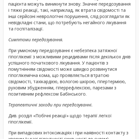
пацієнта можуть виникнути знову. Значне передозування
і тяжкі реакції, такі, наприклад, як втрата свідомості та
інші серйозні неврологічні порушення, слід розглядати як
невідкладні стани, що потребують негайного лікування
та госпіталізації.
Симптоми передозування.
При умисному передозуванні є небезпека затяжної
гіпоглікемії з можливими рецидивами після декількох днів
успішного початкового лікування. У пацієнтів з
помутнінням свідомості може швидко розвинутися
гіпоглікемічна кома, що проявляється втратою
свідомості, тахікардією, вологою шкірою, гіпертермією,
руховим збудженням, гіперрефлексією, парезами з
позитивним рефлексом Бабінського.
Терапевтичні заходи при передозуванні.
Див. розділ «Побічні реакції» щодо терапії легкої
гіпоглікемії.
При випадкових інтоксикаціях і при наявності контакту з
хворим (у разі відсутності схильності до судом)