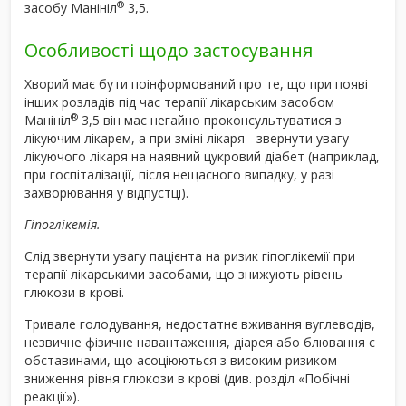
®
засобу Манініл
3,5.
Особливості щодо застосування
Хворий має бути поінформований про те, що при появі
інших розладів під час терапії лікарським засобом
®
Манініл
3,5 він має негайно проконсультуватися з
лікуючим лікарем, а при зміні лікаря - звернути увагу
лікуючого лікаря на наявний цукровий діабет (наприклад,
при госпіталізації, після нещасного випадку, у разі
захворювання у відпустці).
Гіпоглікемія.
Слід звернути увагу пацієнта на ризик гіпоглікемії при
терапії лікарськими засобами, що знижують рівень
глюкози в крові.
Тривале голодування, недостатнє вживання вуглеводів,
незвичне фізичне навантаження, діарея або блювання є
обставинами, що асоціюються з високим ризиком
зниження рівня глюкози в крові (див. розділ «Побічні
реакції»).