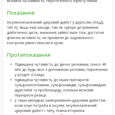
вказівок на наявність тератогенного ефекту немає.
Показання
Інсулінонезалежний цукровий діабет у дорослих (ІНЦД,
тип ІІ), якщо інші заходи, такі як суворе дотримання
діабетичної дієти, зниження зайвої ваги тіла, достатня
фізична активність, не призвели до задовільного
контролю рівня глюкози в крові.
Протипоказання
Підвищена чутливість до діючої речовини, понсо 4R
або до будь-якої з допоміжних речовин, перелічених
у розділі «Склад»;
підвищена чутливість до інших препаратів
сульфонілсечовини, сульфонамідів, сульфонамідних
діуретиків та пробенециду, оскільки можливі
перехресні реакції;
у таких випадках захворювання цукровим діабетом,
коли існує потреба в інсуліні: інсулінозалежний
цукровий діабет І типу, повна вторинна