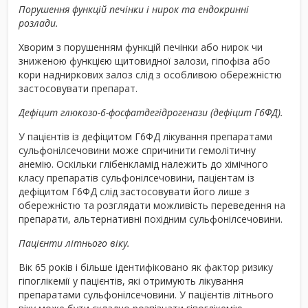
Порушення функцій печінки і нирок та ендокринні
розлади.
Хворим з порушенням функцій печінки або нирок чи
зниженою функцією щитовидної залози, гіпофіза або
кори надниркових залоз слід з особливою обережністю
застосовувати препарат.
Дефіцит глюкозо-6-фосфатдегідрогенази (дефіцит Г6ФД).
У пацієнтів із дефіцитом Г6ФД лікування препаратами
сульфонілсечовини може спричинити гемолітичну
анемію. Оскільки глібенкламід належить до хімічного
класу препаратів сульфонілсечовини, пацієнтам із
дефіцитом Г6ФД слід застосовувати його лише з
обережністю та розглядати можливість переведення на
препарати, альтернативні похідним сульфонілсечовини.
Пацієнти літнього віку.
Вік 65 років і більше ідентифіковано як фактор ризику
гіпоглікемії у пацієнтів, які отримують лікування
препаратами сульфонілсечовини. У пацієнтів літнього