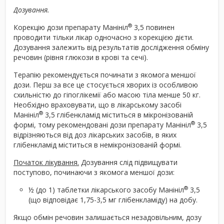
Дозування.
®
Корекцію дози препарату Манініл
3,5 повинен
проводити тільки лікар одночасно з корекцією дієти.
Дозування залежить від результатів дослідження обміну
речовин (рівня глюкози в крові та сечі).
Терапію рекомендується починати з якомога меншої
дози. Перш за все це стосується хворих із особливою
схильністю до гіпоглікемії або масою тіла менше 50 кг.
Необхідно враховувати, що в лікарському засобі
®
Манініл
3,5 глібенкламід міститься в мікронізованій
®
формі, тому рекомендовані дози препарату Манініл
3,5
відрізняються від доз лікарських засобів, в яких
глібенкламід міститься в немікронізованій формі.
Початок лікування.
Дозування слід підвищувати
поступово, починаючи з якомога меншої дози:
®
½ (до 1) таблетки лікарського засобу Манініл
3,5
(що відповідає 1,75-3,5 мг глібенкламіду) на добу.
Якщо обмін речовин залишається незадовільним, дозу