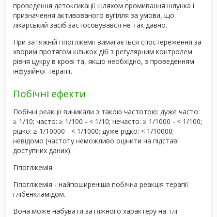
проведення детоксикації шляхом промивання шлунка і
призначення активованого вугілля за умови, що
лікарський засіб застосовувався не так давно.
При затяжній гіпоглікемії вимагається спостереження за
хворим протягом кількох діб з регулярним контролем
рівня цукру в крові та, якщо необхідно, з проведенням
інфузійної терапії.
Побічні ефекти
Побічні реакції виникали з такою частотою: дуже часто:
≥ 1/10; часто: ≥ 1/100 - < 1/10; нечасто: ≥ 1/1000 - < 1/100;
рідко: ≥ 1/10000 - < 1/1000; дуже рідко: < 1/10000;
невідомо (частоту неможливо оцінити на підставі
доступних даних).
Гіпоглікемія.
Гіпоглікемія - найпоширеніша побічна реакція терапії
глібенкламідом.
Вона може набувати затяжного характеру на тлі