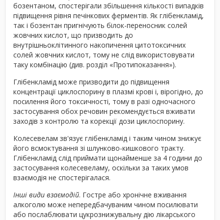
бозентаном, спостерігали збільшення кількості випадків
підвищення рівня печінкових ферментів. Як глібенкламід,
так і бозентан пригнічують білок-переносник солей
жовчних кислот, що призводить до
внутрішньоклітинного накопичення цитотоксичних
солей жовчних кислот, тому не слід використовувати
таку комбінацію (див. розділ «Протипоказання»).
Глібенкламід може призводити до підвищення
концентрації циклоспорину в плазмі крові і, вірогідно, до
посилення його токсичності, тому в разі одночасного
застосування обох речовин рекомендується вживати
заходів з контролю та корекції дози циклоспорину.
Колесевелам зв'язує глібенкламід і таким чином знижує
його всмоктування зі шлунково-кишкового тракту.
Глібенкламід слід приймати щонайменше за 4 години до
застосування колесевеламу, оскільки за таких умов
взаємодія не спостерігалася.
Інші види взаємодій
. Гостре або хронічне вживання
алкоголю може непередбачуваним чином посилювати
або послаблювати цукрознижувальну дію лікарського