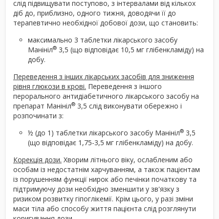
слід підвищувати поступово, з інтервалами від кількох
діб до, приблизно, одного тижня, доводячи її до
терапевтично необхідної добової дози, що становить:
максимально 3 таблетки лікарського засобу
®
Манініл
3,5 (що відповідає 10,5 мг глібенкламіду) на
добу.
Переведення з інших лікарських засобів для зниження
рівня глюкози в крові.
Переведення з іншого
перорального антидіабетичного лікарського засобу на
®
препарат Манініл
3,5 слід виконувати обережно і
розпочинати з:
®
½ (до 1) таблетки лікарського засобу Манініл
3,5
(що відповідає 1,75-3,5 мг глібенкламіду) на добу.
Корекція дози.
Хворим літнього віку, ослабленим або
особам із недостатнім харчуванням, а також пацієнтам
із порушенням функції нирок або печінки початкову та
підтримуючу дози необхідно зменшити у зв'язку з
ризиком розвитку гіпоглікемії. Крім цього, у разі зміни
маси тіла або способу життя пацієнта слід розглянути
коригування дози.