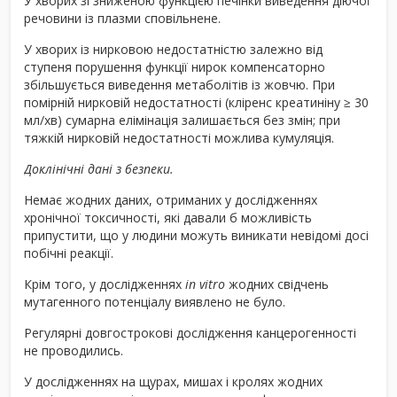
У хворих зі зниженою функцією печінки виведення діючої
речовини із плазми сповільнене.
У хворих із нирковою недостатністю залежно від
ступеня порушення функції нирок компенсаторно
збільшується виведення метаболітів із жовчю. При
помірній нирковій недостатності (кліренс креатиніну ≥ 30
мл/хв) сумарна елімінація залишається без змін; при
тяжкій нирковій недостатності можлива кумуляція.
Доклінічні дані з безпеки.
Немає жодних даних, отриманих у дослідженнях
хронічної токсичності, які давали б можливість
припустити, що у людини можуть виникати невідомі досі
побічні реакції.
Крім того, у дослідженнях
in vitro
жодних свідчень
мутагенного потенціалу виявлено не було.
Регулярні довгострокові дослідження канцерогенності
не проводились.
У дослідженнях на щурах, мишах і кролях жодних