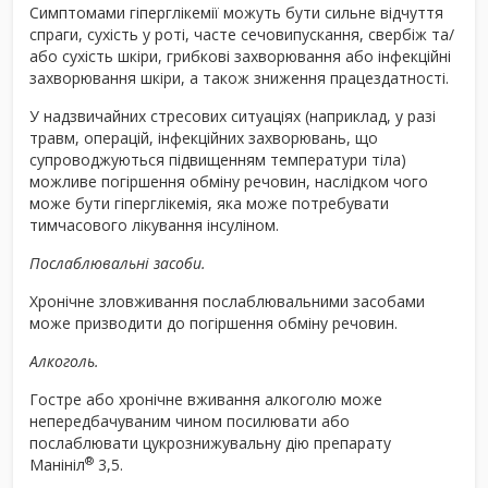
Симптомами гіперглікемії можуть бути сильне відчуття
спраги, сухість у роті, часте сечовипускання, свербіж та/
або сухість шкіри, грибкові захворювання або інфекційні
захворювання шкіри, а також зниження працездатності.
У надзвичайних стресових ситуаціях (наприклад, у разі
травм, операцій, інфекційних захворювань, що
супроводжуються підвищенням температури тіла)
можливе погіршення обміну речовин, наслідком чого
може бути гіперглікемія, яка може потребувати
тимчасового лікування інсуліном.
Послаблювальні засоби.
Хронічне зловживання послаблювальними засобами
може призводити до погіршення обміну речовин.
Алкоголь.
Гостре або хронічне вживання алкоголю може
непередбачуваним чином посилювати або
послаблювати цукрознижувальну дію препарату
®
Манініл
3,5.