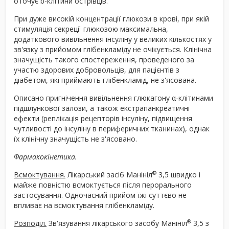
оточує b-клітини острівців.
При дуже високій концентрації глюкози в крові, при якій
стимуляція секреції глюкозою максимальна,
додаткового вивільнення інсуліну у великих кількостях у
зв'язку з прийомом глібенкламіду не очікується. Клінічна
значущість такого спостереження, проведеного за
участю здорових добровольців, для пацієнтів з
діабетом, які приймають глібенкламід, не з'ясована.
Описано пригнічення вивільнення глюкагону α-клітинами
підшлункової залози, а також екстрапанкреатичні
ефекти (реплікація рецепторів інсуліну, підвищення
чутливості до інсуліну в периферичних тканинах), однак
їх клінічну значущість не з'ясовано.
Фармакокінетика.
®
Всмоктування.
Лікарський засіб Манініл
3,5 швидко і
майже повністю всмоктується після перорального
застосування. Одночасний прийом їжі суттєво не
впливає на всмоктування глібенкламіду.
®
Розподіл.
Зв'язування лікарського засобу Манініл
3,5 з