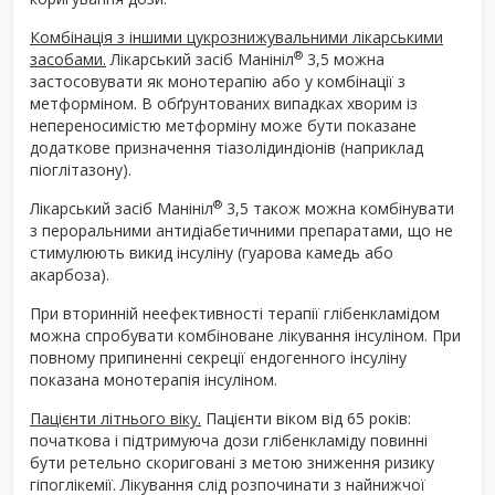
Комбінація з іншими цукрознижувальними лікарськими
®
засобами.
Лікарський засіб Манініл
3,5 можна
застосовувати як монотерапію або у комбінації з
метформіном. В обґрунтованих випадках хворим із
непереносимістю метформіну може бути показане
додаткове призначення тіазолідиндіонів (наприклад
піоглітазону).
®
Лікарський засіб Манініл
3,5 також можна комбінувати
з пероральними антидіабетичними препаратами, що не
стимулюють викид інсуліну (гуарова камедь або
акарбоза).
При вторинній неефективності терапії глібенкламідом
можна спробувати комбіноване лікування інсуліном. При
повному припиненні секреції ендогенного інсуліну
показана монотерапія інсуліном.
Пацієнти літнього віку.
Пацієнти віком від 65 років:
початкова і підтримуюча дози глібенкламіду повинні
бути ретельно скориговані з метою зниження ризику
гіпоглікемії. Лікування слід розпочинати з найнижчої