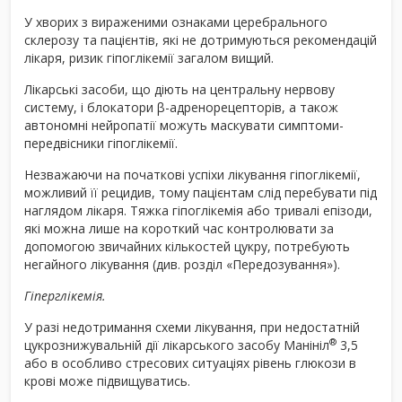
У хворих з вираженими ознаками церебрального
склерозу та пацієнтів, які не дотримуються рекомендацій
лікаря, ризик гіпоглікемії загалом вищий.
Лікарські засоби, що діють на центральну нервову
систему, і блокатори β-адренорецепторів, а також
автономні нейропатії можуть маскувати симптоми-
передвісники гіпоглікемії.
Незважаючи на початкові успіхи лікування гіпоглікемії,
можливий її рецидив, тому пацієнтам слід перебувати під
наглядом лікаря. Тяжка гіпоглікемія або тривалі епізоди,
які можна лише на короткий час контролювати за
допомогою звичайних кількостей цукру, потребують
негайного лікування (див. розділ «Передозування»).
Гіперглікемія.
У разі недотримання схеми лікування, при недостатній
®
цукрознижувальній дії лікарського засобу Манініл
3,5
або в особливо стресових ситуаціях рівень глюкози в
крові може підвищуватись.