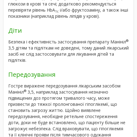
глюкози в крові та сечі; додатково рекомендується
перевіряти рівень HbA
і/або фруктозаміну, а також інші
1c
показники (наприклад рівень ліпідів у крові).
Діти
®
Безпека і ефективність застосування препарату Манініл
3,5 дітям та підліткам не доведені, тому даний лікарський
засіб не слід застосовувати для лікування дітей та
підлітків.
Передозування
Гостре виражене передозування лікарським засобом
®
Манініл
3,5, наприклад застосування незначно
підвищених доз протягом тривалого часу, може
призвести до тяжкої пролонгованої гіпоглікемії, що
становить загрозу життю. Щойно виявлене
передозування, необхідне ретельне спостереження
доти, доки не буде встановлено, що пацієнту більше не
загрожує небезпека. Слід враховувати, що гіпоглікемія
та її клінічні прояви після тимчасового одужання