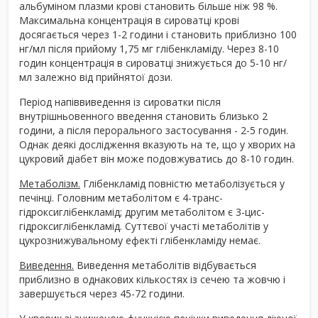
альбуміном плазми крові становить більше ніж 98 %.
Максимальна концентрація в сироватці крові
досягається через 1-2 години і становить приблизно 100
нг/мл після прийому 1,75 мг глібенкламіду. Через 8-10
годин концентрація в сироватці знижується до 5-10 нг/
мл залежно від прийнятої дози.
Період напіввиведення із сироватки після
внутрішньовенного введення становить близько 2
години, а після перорального застосування - 2-5 годин.
Однак деякі дослідження вказують на те, що у хворих на
цукровий діабет він може подовжуватись до 8-10 годин.
Метаболізм.
Глібенкламід повністю метаболізується у
печінці. Головним метаболітом є 4-транс-
гідроксиглібенкламід; другим метаболітом є 3-цис-
гідроксиглібенкламід. Суттєвої участі метаболітів у
цукрознижувальному ефекті глібенкламіду немає.
Виведення.
Виведення метаболітів відбувається
приблизно в однакових кількостях із сечею та жовчю і
завершується через 45-72 години.