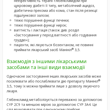
неефективність терапії глібенкламідом при
цукровому діабеті ІІ типу, метаболічний ацидоз,
діабетична прекома або кома, стан після резекції
підшлункової залози;
тяжкі порушення функції печінки;
тяжкі порушення функції нирок;
вагітність і лактація (також див. розділ
«Застосування у період вагітності або годування
груддю»);
пацієнти, які лікуються бозентаном, не повинні
®
приймати лікарський засіб Манініл
3,5.
Взаємодія з іншими лікарськими
засобами та інші види взаємодії
Одночасне застосування інших лікарських засобів може
®
посилювати або послаблювати дію препарату Манініл
3,5, тому їх можна приймати лише з дозволу лікуючого
лікаря.
Глібенкламід метаболізується переважно за допомогою
CYP 2C9 та меншою мірою за допомогою CYP 3A4. Це
слід враховувати при одночасному прийомі