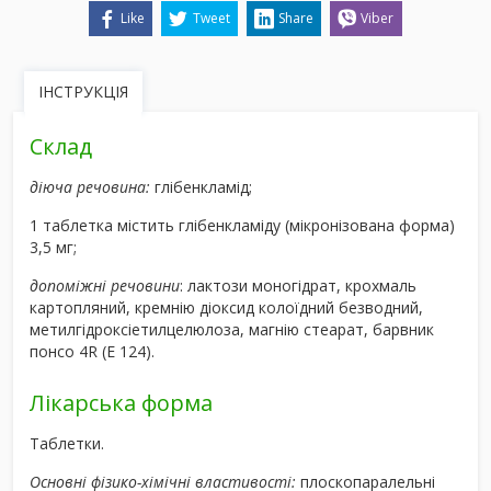
Like
Tweet
Share
Viber
ІНСТРУКЦІЯ
Склад
діюча речовина:
глібенкламід;
1 таблетка містить глібенкламіду (мікронізована форма)
3,5 мг;
допоміжні речовини
: лактози моногідрат, крохмаль
картопляний, кремнію діоксид колоїдний безводний,
метилгідроксіетилцелюлоза, магнію стеарат, барвник
понсо 4R (Е 124).
Лікарська форма
Таблетки.
Основні фізико-хімічні властивості:
плоскопаралельні