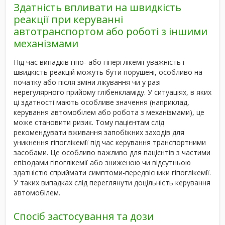
Здатність впливати на швидкість
реакції при керуванні
автотранспортом або роботі з іншими
механізмами
Під час випадків гіпо- або гіперглікемії уважність і
швидкість реакцій можуть бути порушені, особливо на
початку або після зміни лікування чи у разі
нерегулярного прийому глібенкламіду. У ситуаціях, в яких
ці здатності мають особливе значення (наприклад,
керування автомобілем або робота з механізмами), це
може становити ризик. Тому пацієнтам слід
рекомендувати вживання запобіжних заходів для
уникнення гіпоглікемії під час керування транспортними
засобами. Це особливо важливо для пацієнтів з частими
епізодами гіпоглікемії або зниженою чи відсутньою
здатністю сприймати симптоми-передвісники гіпоглікемії.
У таких випадках слід переглянути доцільність керування
автомобілем.
Спосіб застосування та дози