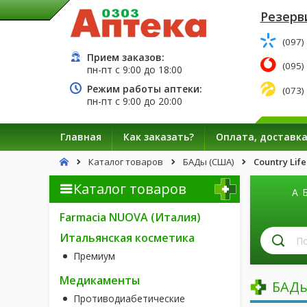
Резерв
(097)
Прием заказов:
(095)
пн-пт с
9:00
до
18:00
Режим работы аптеки:
(073)
пн-пт с
9:00
до
20:00
Главная
Как заказать?
Оплата, доставк
Каталог товаров
БАДы (США)
Country Lif
Каталог товаров
А
Farmacia NUOVA (Италия)
П
Итальянская косметика
л
Премиум
п
н
Медикаменты
БАДы
Противодиабетические