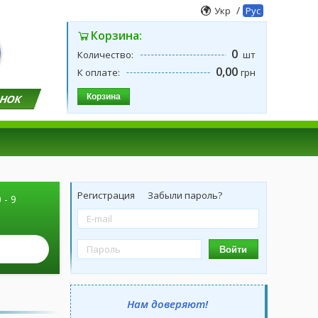
/
Укр
Рус
Корзина:
0
Количество:
шт
0,00
К оплате:
грн
Корзина
ОНОК
Регистрация
Забыли пароль?
 - 9
Войти
Нам доверяют!