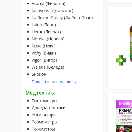
Filorga (Филорга)
Johnsons (Джонсонс)
La Roche-Posay (Ля Рош-Позе)
Laino (Лено)
Lierac (Лиерак)
Noreva (Норева)
Nuxe (Нюкс)
Vichy (Виши)
Vigor (Вигор)
Weleda (Веледа)
Биокон
Показать все разделы
Медтехника
Глюкометры
Для диагностики
Ингаляторы
Термометры
Тонометры