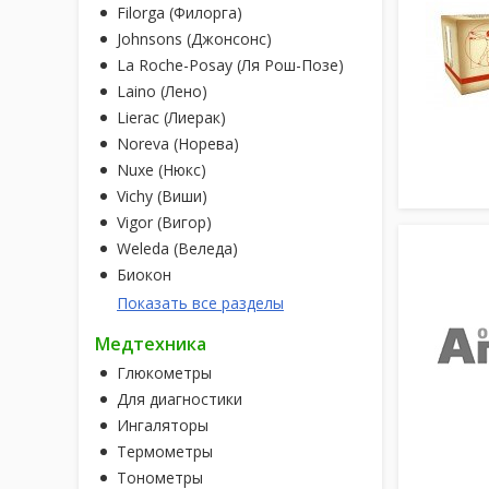
Filorga (Филорга)
Johnsons (Джонсонс)
La Roche-Posay (Ля Рош-Позе)
Laino (Лено)
Lierac (Лиерак)
Noreva (Норева)
Nuxe (Нюкс)
Vichy (Виши)
Vigor (Вигор)
Weleda (Веледа)
Биокон
Показать все разделы
Медтехника
Глюкометры
Для диагностики
Ингаляторы
Термометры
Тонометры