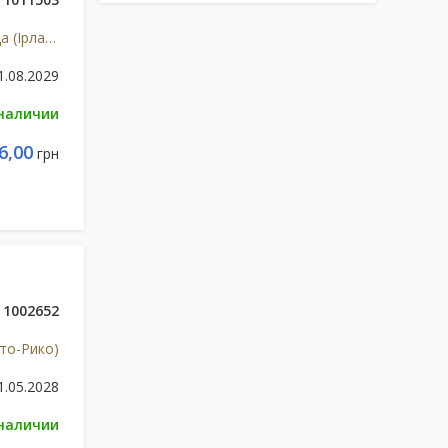
Гилеад Сайнсиз для Такеда (Ірландія)
1.08.2029
 наличии
6,00
грн
1002652
рто-Рико)
1.05.2028
 наличии