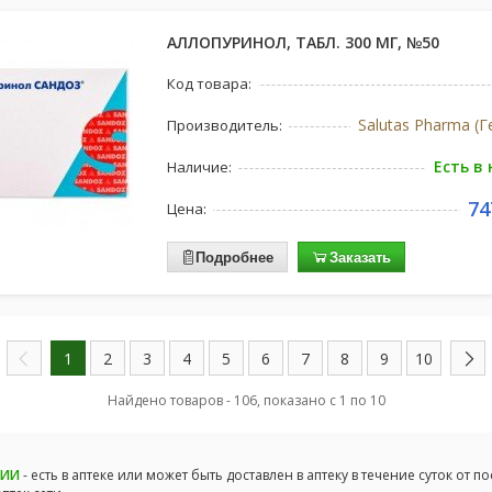
АЛЛОПУРИНОЛ, ТАБЛ. 300 МГ, №50
Код товара:
Salutas Pharma (
Производитель:
Есть в
Наличие:
74
Цена:
Подробнее
Заказать
1
2
3
4
5
6
7
8
9
10
Найдено товаров - 106, показано с 1 по 10
ЧИИ
- есть в аптеке или может быть доставлен в аптеку в течение суток от п