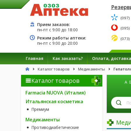
Резерв
(097)
Прием заказов:
(095)
пн-пт с
9:00
до
18:00
Режим работы аптеки:
(073)
пн-пт с
9:00
до
20:00
Главная
Как заказать?
Оплата, доставк
Каталог товаров
Медикаменты
Гепатол
Каталог товаров
А
Farmacia NUOVA (Италия)
П
Итальянская косметика
л
Премиум
п
н
Медикаменты
Меди
Противодиабетические