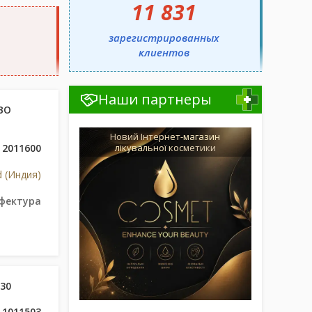
11 831
зарегистрированных
клиентов
Наши партнеры
ВО
Новий Інтернет-магазин
2011600
лікувальної косметики
 (Индия)
фектура
№30
1011503