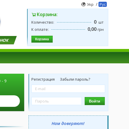
/
Укр
Рус
Корзина:
0
Количество:
шт
0,00
К оплате:
грн
Корзина
ОНОК
Регистрация
Забыли пароль?
 - 9
Войти
Нам доверяют!