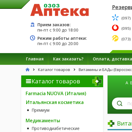
Резерв
(097)
Прием заказов:
(095)
пн-пт с
9:00
до
18:00
Режим работы аптеки:
(073)
пн-пт с
9:00
до
20:00
Главная
Как заказать?
Оплата, доставк
Каталог товаров
Витамины и БАДы (Евросоюз
Каталог товаров
А
Farmacia NUOVA (Италия)
П
Итальянская косметика
л
Премиум
п
н
Медикаменты
Вита
Противодиабетические