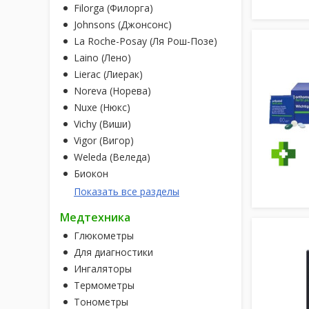
Filorga (Филорга)
Johnsons (Джонсонс)
La Roche-Posay (Ля Рош-Позе)
Laino (Лено)
Lierac (Лиерак)
Noreva (Норева)
Nuxe (Нюкс)
Vichy (Виши)
Vigor (Вигор)
Weleda (Веледа)
Биокон
Показать все разделы
Медтехника
Глюкометры
Для диагностики
Ингаляторы
Термометры
Тонометры