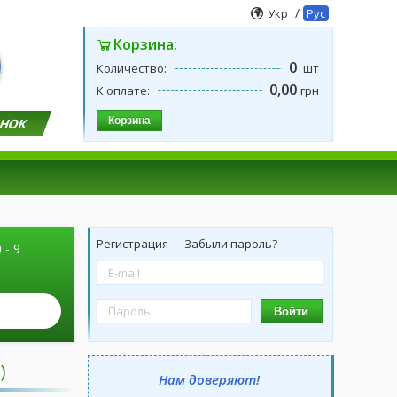
/
Укр
Рус
Корзина:
0
Количество:
шт
0,00
К оплате:
грн
Корзина
ОНОК
Регистрация
Забыли пароль?
 - 9
Войти
)
Нам доверяют!