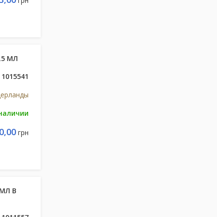
грн
,5 МЛ
1015541
дерланды
 наличии
0,00
грн
5МЛ В