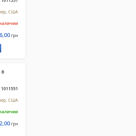
1011557
зер, США
 наличии
6,00
грн
 В
1011551
зер, США
 наличии
2,00
грн