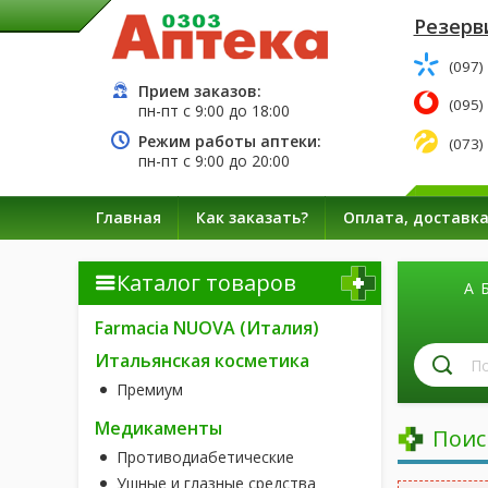
Резерв
(097)
Прием заказов:
(095)
пн-пт с
9:00
до
18:00
Режим работы аптеки:
(073)
пн-пт с
9:00
до
20:00
Главная
Как заказать?
Оплата, доставк
Каталог товаров
А
Farmacia NUOVA (Италия)
П
Итальянская косметика
л
Премиум
п
н
Медикаменты
Поис
Противодиабетические
Ушные и глазные средства