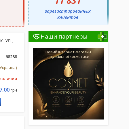
11 831
зарегистрированных
клиентов
Наши партнеры
. УП.,
Новий Інтернет-магазин
68288
лікувальної косметики
Украина)
 наличии
7,00
грн