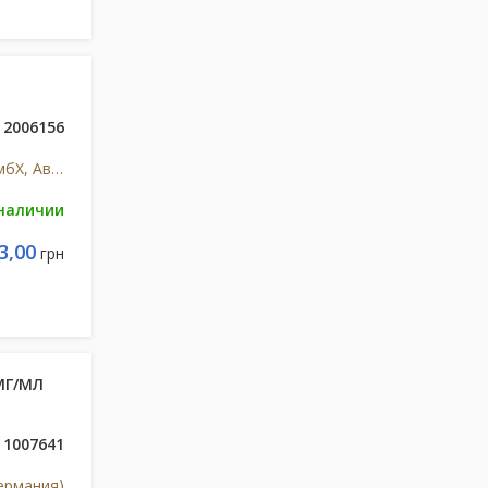
2006156
Кьези Фармасьютикелз ГмбХ, Австрия
 наличии
3,00
грн
МГ/МЛ
1007641
ермания)