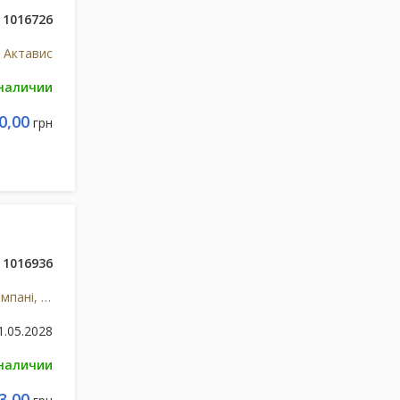
1016726
Актавис
 наличии
0,00
грн
1016936
Брістол-Майєрс Сквібб Компані, Італія/США
1.05.2028
 наличии
3,00