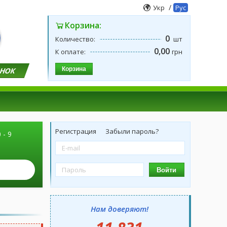
/
Укр
Рус
Корзина:
0
Количество:
шт
0,00
К оплате:
грн
Корзина
ОНОК
Регистрация
Забыли пароль?
 - 9
Войти
Нам доверяют!