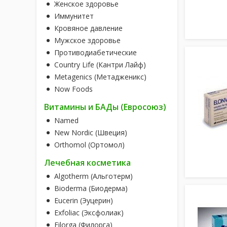
Женское здоровье
Иммунитет
Кровяное давление
Мужское здоровье
Противодиабетические
Country Life (Кантри Лайф)
Metagenics (Метадженикс)
Now Foods
Витамины и БАДы (Евросоюз)
Named
New Nordic (Швеция)
Orthomol (Ортомол)
Лечебная косметика
Algotherm (Альготерм)
Bioderma (Биодерма)
Eucerin (Эуцерин)
Exfoliac (Эксфолиак)
Filorga (Филорга)