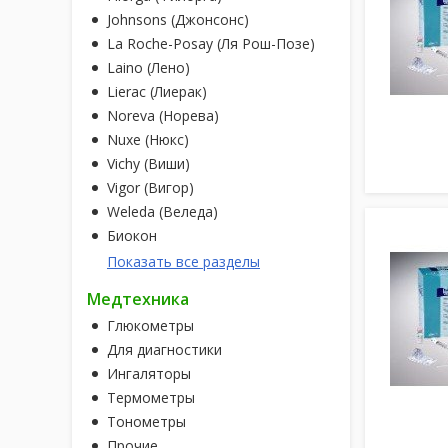
Johnsons (Джонсонс)
La Roche-Posay (Ля Рош-Позе)
Laino (Лено)
Lierac (Лиерак)
Noreva (Норева)
Nuxe (Нюкс)
Vichy (Виши)
Vigor (Вигор)
Weleda (Веледа)
Биокон
Показать все разделы
Медтехника
Глюкометры
Для диагностики
Ингаляторы
Термометры
Тонометры
Прочие