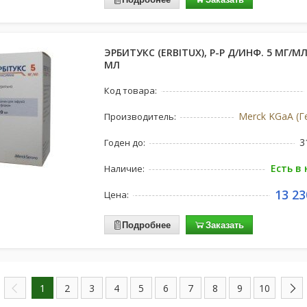
ЭРБИТУКС (ERBITUX), Р-Р Д/ИНФ. 5 МГ/МЛ
МЛ
Код товара:
Merck KGaA (Г
Производитель:
3
Годен до:
Есть в
Наличие:
13 23
Цена:
Подробнее
Заказать
1
2
3
4
5
6
7
8
9
10