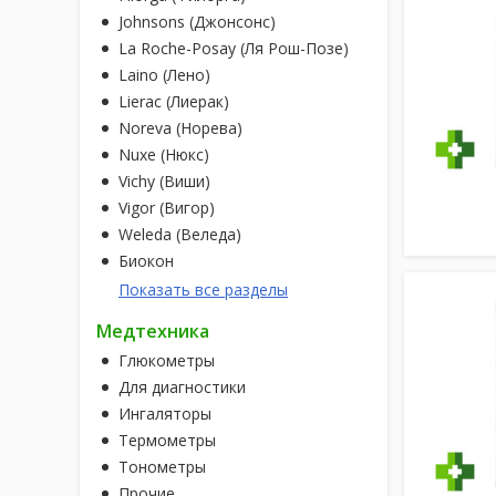
Johnsons (Джонсонс)
La Roche-Posay (Ля Рош-Позе)
Laino (Лено)
Lierac (Лиерак)
Noreva (Норева)
Nuxe (Нюкс)
Vichy (Виши)
Vigor (Вигор)
Weleda (Веледа)
Биокон
Показать все разделы
Медтехника
Глюкометры
Для диагностики
Ингаляторы
Термометры
Тонометры
Прочие