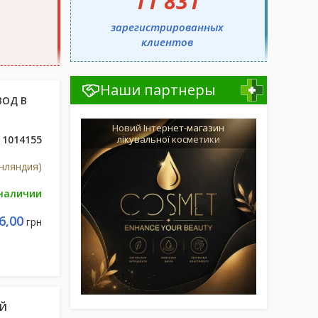
11 831
зарегистрированных
клиентов
Наши партнеры
ВОД В
Новий Інтернет-магазин
1014155
лікувальної косметики
нляндия)
 наличии
6,00
грн
ЫЙ