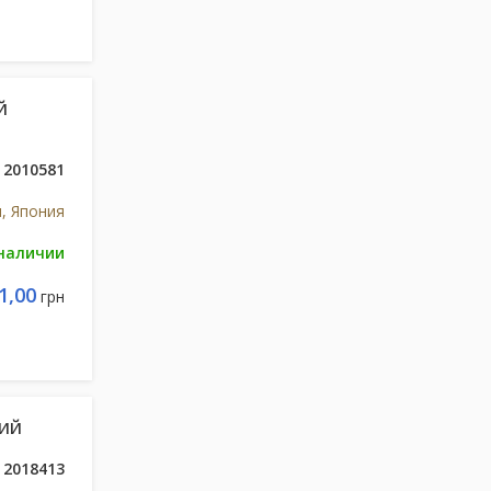
Й
2010581
и, Япония
 наличии
1,00
грн
КИЙ
2018413