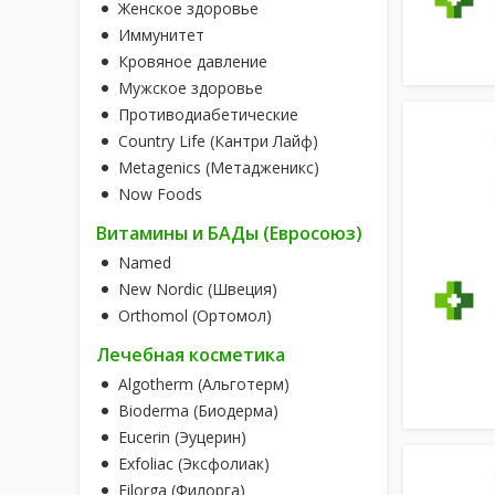
Женское здоровье
Иммунитет
Кровяное давление
Мужское здоровье
Противодиабетические
Country Life (Кантри Лайф)
Metagenics (Метадженикс)
Now Foods
Витамины и БАДы (Евросоюз)
Named
New Nordic (Швеция)
Orthomol (Ортомол)
Лечебная косметика
Algotherm (Альготерм)
Bioderma (Биодерма)
Eucerin (Эуцерин)
Exfoliac (Эксфолиак)
Filorga (Филорга)