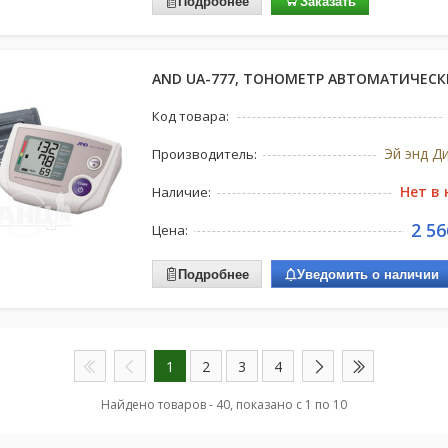
Подробнее
Заказать
AND UA-777, ТОНОМЕТР АВТОМАТИЧЕС
Код товара:
Эй энд Д
Производитель:
Нет в
Наличие:
2 56
Цена:
Подробнее
Уведомить о наличии
1
2
3
4
Найдено товаров - 40, показано с 1 по 10