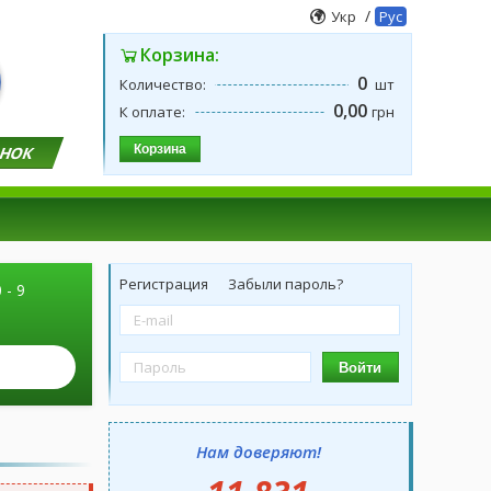
/
Укр
Рус
Корзина:
0
Количество:
шт
0,00
К оплате:
грн
Корзина
ОНОК
Регистрация
Забыли пароль?
 - 9
Войти
Нам доверяют!