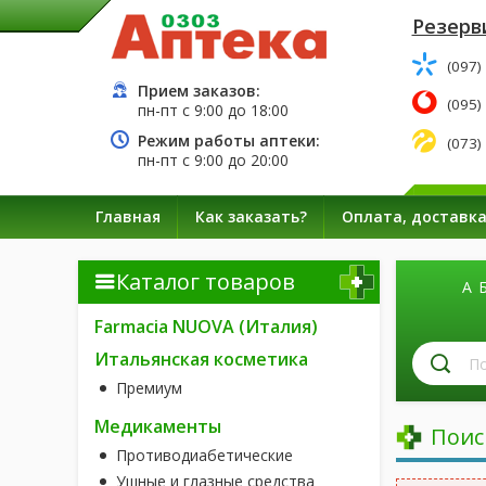
Резерв
(097)
Прием заказов:
(095)
пн-пт с
9:00
до
18:00
Режим работы аптеки:
(073)
пн-пт с
9:00
до
20:00
Главная
Как заказать?
Оплата, доставк
Каталог товаров
А
Farmacia NUOVA (Италия)
П
Итальянская косметика
л
Премиум
п
н
Медикаменты
Поис
Противодиабетические
Ушные и глазные средства