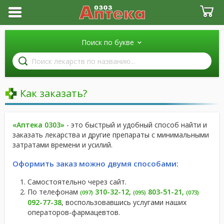
Поиск по букве
Поиск
лекарств
по
названию
Как заказать?
«Аптека 0303»
- это быстрый и удобный способ найти и
заказать лекарства и другие препараты с минимальными
затратами времени и усилий.
Оформить заказ можно двумя способами:
Самостоятельно через сайт.
По телефонам
310-32-12
,
803-51-21
,
(097)
(095)
(073)
092-77-38
, воспользовавшись услугами наших
операторов-фармацевтов.