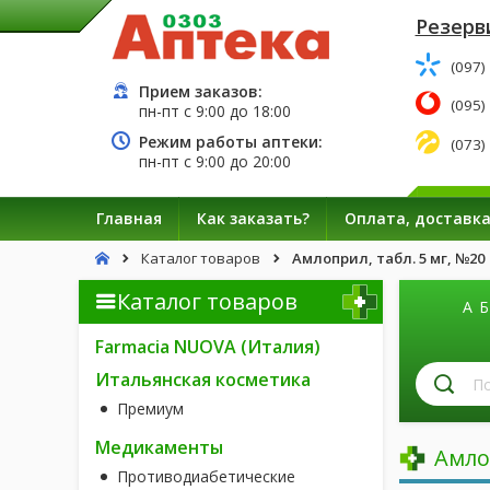
Резерв
(097)
Прием заказов:
(095)
пн-пт с
9:00
до
18:00
Режим работы аптеки:
(073)
пн-пт с
9:00
до
20:00
Главная
Как заказать?
Оплата, доставк
Каталог товаров
Амлоприл, табл. 5 мг, №20
Каталог товаров
А
Б
Farmacia NUOVA (Италия)
П
Итальянская косметика
л
Премиум
п
н
Медикаменты
Амло
Противодиабетические