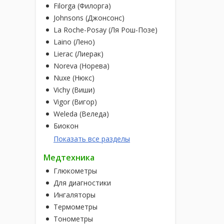
Filorga (Филорга)
Johnsons (Джонсонс)
La Roche-Posay (Ля Рош-Позе)
Laino (Лено)
Lierac (Лиерак)
Noreva (Норева)
Nuxe (Нюкс)
Vichy (Виши)
Vigor (Вигор)
Weleda (Веледа)
Биокон
Показать все разделы
Медтехника
Глюкометры
Для диагностики
Ингаляторы
Термометры
Тонометры