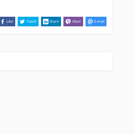
Like
Tweet
Share
Viber
E-mail