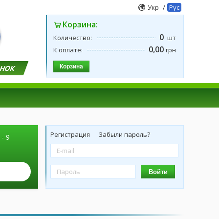
/
Укр
Рус
Корзина:
0
Количество:
шт
0,00
К оплате:
грн
Корзина
ОНОК
Регистрация
Забыли пароль?
 - 9
Войти