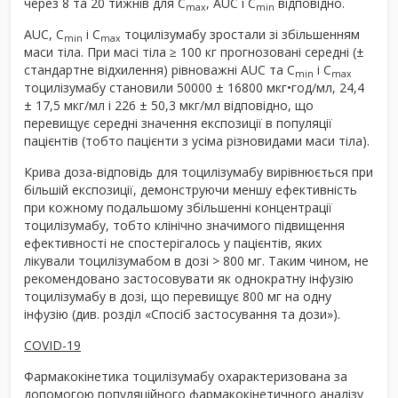
через 8 та 20 тижнів для C
, AUC і C
відповідно.
max
min
AUC, C
і C
тоцилізумабу зростали зі збільшенням
min
max
маси тіла. При масі тіла ≥ 100 кг прогнозовані середні (±
стандартне відхилення) рівноважні AUC та C
і C
min
max
тоцилізумабу становили 50000 ± 16800 мкг•год/мл, 24,4
± 17,5 мкг/мл і 226 ± 50,3 мкг/мл відповідно, що
перевищує середні значення експозиції в популяції
пацієнтів (тобто пацієнти з усіма різновидами маси тіла).
Крива доза-відповідь для тоцилізумабу вирівнюється при
більшій експозиції, демонструючи меншу ефективність
при кожному подальшому збільшенні концентрації
тоцилізумабу, тобто клінічно значимого підвищення
ефективності не спостерігалось у пацієнтів, яких
лікували тоцилізумабом в дозі > 800 мг. Таким чином, не
рекомендовано застосовувати як однократну інфузію
тоцилізумабу в дозі, що перевищує 800 мг на одну
інфузію (див. розділ «Спосіб застосування та дози»).
COVID-19
Фармакокінетика тоцилізумабу охарактеризована за
допомогою популяційного фармакокінетичного аналізу