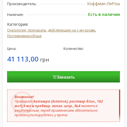
Хоффман-ЛяРош
Производитель:
Есть в наличии
Наличие:
Категория:
,
Онкология, препараты, действующие на с-му крови
Противомикробные
Цена:
Количество:
41 113,00
грн
Заказать
Внимание!
Препарат
Актемра (Actemra), раствор д/ин., 162
мг/0,9 мл в предвар. запол. шпр., №4
является
рецептурным, перед применением обязательно
проконсультируйтесь у врача.