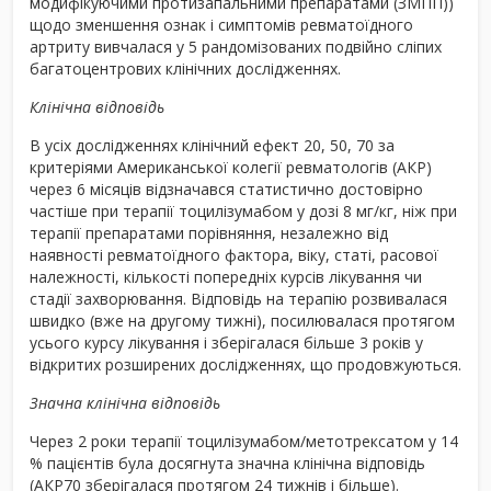
модифікуючими протизапальними препаратами (ЗМПП))
щодо зменшення ознак і симптомів ревматоїдного
артриту вивчалася у 5 рандомізованих подвійно сліпих
багатоцентрових клінічних дослідженнях.
Клінічна відповідь
В усіх дослідженнях клінічний ефект 20, 50, 70 за
критеріями Американської колегії ревматологів (АКР)
через 6 місяців відзначався статистично достовірно
частіше при терапії тоцилізумабом у дозі 8 мг/кг, ніж при
терапії препаратами порівняння, незалежно від
наявності ревматоїдного фактора, віку, статі, расової
належності, кількості попередніх курсів лікування чи
стадії захворювання. Відповідь на терапію розвивалася
швидко (вже на другому тижні), посилювалася протягом
усього курсу лікування і зберігалася більше 3 років у
відкритих розширених дослідженнях, що продовжуються.
Значна клінічна відповідь
Через 2 роки терапії тоцилізумабом/метотрексатом у 14
% пацієнтів була досягнута значна клінічна відповідь
(АКР70 зберігалася протягом 24 тижнів і більше).