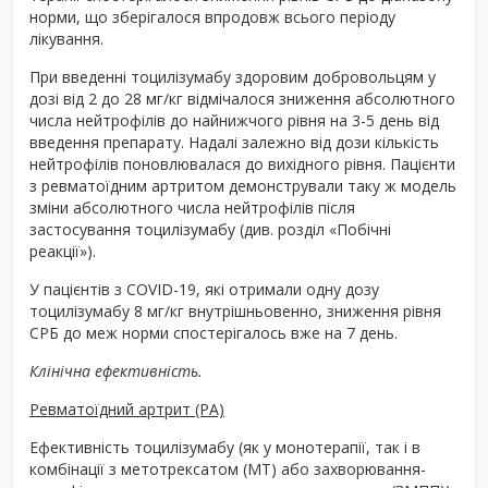
норми, що зберігалося впродовж всього періоду
лікування.
При введенні тоцилізумабу здоровим добровольцям у
дозі від 2 до 28 мг/кг відмічалося зниження абсолютного
числа нейтрофілів до найнижчого рівня на 3-5 день від
введення препарату. Надалі залежно від дози кількість
нейтрофілів поновлювалася до вихідного рівня. Пацієнти
з ревматоїдним артритом демонстрували таку ж модель
зміни абсолютного числа нейтрофілів після
застосування тоцилізумабу (див. розділ «Побічні
реакції»).
У пацієнтів з COVID-19, які отримали одну дозу
тоцилізумабу 8 мг/кг внутрішньовенно, зниження рівня
СРБ до меж норми спостерігалось вже на 7 день.
Клінічна ефективність.
Ревматоїдний артрит (РА)
Ефективність тоцилізумабу (як у монотерапії, так і в
комбінації з метотрексатом (МТ) або захворювання-