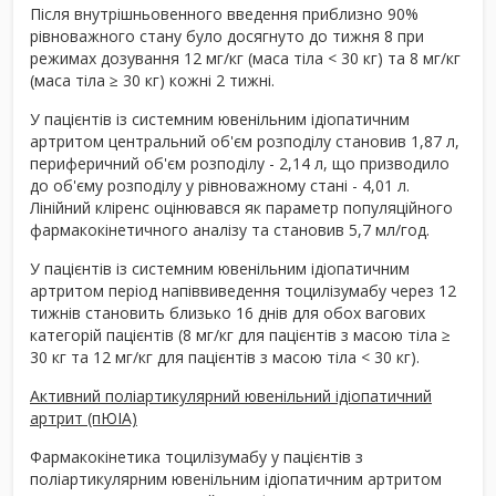
Після внутрішньовенного введення приблизно 90%
рівноважного стану було досягнуто до тижня 8 при
режимах дозування 12 мг/кг (маса тіла < 30 кг) та 8 мг/кг
(маса тіла ≥ 30 кг) кожні 2 тижні.
У пацієнтів із системним ювенільним ідіопатичним
артритом центральний об'єм розподілу становив 1,87 л,
периферичний об'єм розподілу - 2,14 л, що призводило
до об'єму розподілу у рівноважному стані - 4,01 л.
Лінійний кліренс оцінювався як параметр популяційного
фармакокінетичного аналізу та становив 5,7 мл/год.
У пацієнтів із системним ювенільним ідіопатичним
артритом період напіввиведення тоцилізумабу через 12
тижнів становить близько 16 днів для обох вагових
категорій пацієнтів (8 мг/кг для пацієнтів з масою тіла ≥
30 кг та 12 мг/кг для пацієнтів з масою тіла < 30 кг).
Активний поліартикулярний ювенільний ідіопатичний
артрит (пЮІА)
Фармакокінетика тоцилізумабу у пацієнтів з
поліартикулярним ювенільним ідіопатичним артритом