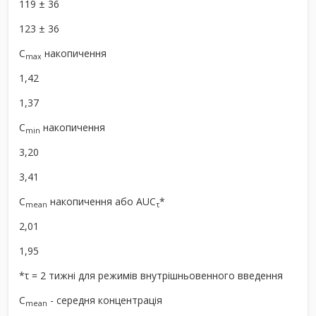
119 ± 36
123 ± 36
C
накопичення
max
1,42
1,37
C
накопичення
min
3,20
3,41
C
накопичення або AUC
*
mean
τ
2,01
1,95
*τ = 2 тижні для режимів внутрішньовенного введення
C
- середня концентрація
mean