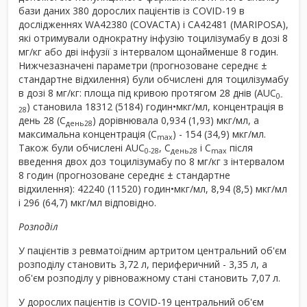
бази даних 380 дорослих пацієнтів із COVID-19 в
дослідженнях WA42380 (COVACTA) і CA42481 (MARIPOSA),
які отримували однократну інфузію тоцилізумабу в дозі 8
мг/кг або дві інфузії з інтервалом щонайменше 8 годин.
Нижчезазначені параметри (прогнозоване середнє ±
стандартне відхилення) були обчислені для тоцилізумабу
в дозі 8 мг/кг: площа під кривою протягом 28 днів (AUC
0-
) становила 18312 (5184) годин•мкг/мл, концентрація в
28
день 28 (C
) дорівнювала 0,934 (1,93) мкг/мл, а
день28
максимальна концентрація (C
) - 154 (34,9) мкг/мл.
max
Також були обчислені AUC
, C
і C
після
0-28
день28
max
введення двох доз тоцилізумабу по 8 мг/кг з інтервалом
8 годин (прогнозоване середнє ± стандартне
відхилення): 42240 (11520) годин•мкг/мл, 8,94 (8,5) мкг/мл
і 296 (64,7) мкг/мл відповідно.
Розподіл
У пацієнтів з ревматоїдним артритом центральний об'єм
розподілу становить 3,72 л, периферичний - 3,35 л, а
об'єм розподілу у рівноважному стані становить 7,07 л.
У дорослих пацієнтів із COVID-19 центральний об'єм