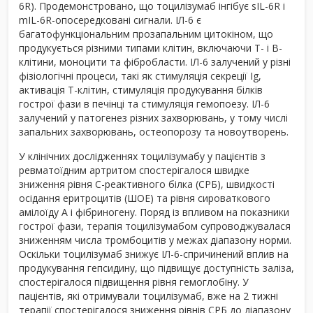
6R). Продемонстровано, що тоцилізумаб інгібує sIL-6R і
mIL-6R-опосередковані сигнали. ІЛ-6 є
багатофункціональним прозапальним цитокіном, що
продукується різними типами клітин, включаючи Т- і В-
клітини, моноцити та фібробласти. ІЛ-6 залучений у різні
фізіологічні процеси, такі як стимуляція секреції Ig,
активація Т-клітин, стимуляція продукування білків
гострої фази в печінці та стимуляція гемопоезу. ІЛ-6
залучений у патогенез різних захворювань, у тому числі
запальних захворювань, остеопорозу та новоутворень.
У клінічних дослідженнях тоцилізумабу у пацієнтів з
ревматоїдним артритом спостерігалося швидке
зниження рівня С-реактивного білка (СРБ), швидкості
осідання еритроцитів (ШОЕ) та рівня сироваткового
амілоїду А і фібриногену. Поряд із впливом на показники
гострої фази, терапія тоцилізумабом супроводжувалася
зниженням числа тромбоцитів у межах діапазону норми.
Оскільки тоцилізумаб знижує ІЛ-6-спричинений вплив на
продукування гепсидину, що підвищує доступність заліза,
спостерігалося підвищення рівня гемоглобіну. У
пацієнтів, які отримували тоцилізумаб, вже на 2 тижні
терапії спостерігалося зниження рівнів СРБ до діапазону