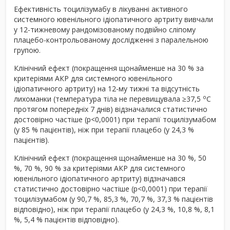
Ефективність тоцилізумабу в лікуванні активного
системного ювенільного ідіопатичного артриту вивчали
у 12-тижневому рандомізованому подвійно сліпому
плацебо-контрольованому дослідженні з паралельною
групою.
Клінічний ефект (покращення щонайменше на 30 % за
критеріями АКР для системного ювенільного
ідіопатичного артриту) на 12-му тижні та відсутність
о
лихоманки (температура тіла не перевищувала ≥37,5
С
протягом попередніх 7 днів) відзначалися статистично
достовірно частіше (р<0,0001) при терапії тоцилізумабом
(у 85 % пацієнтів), ніж при терапії плацебо (у 24,3 %
пацієнтів).
Клінічний ефект (покращення щонайменше на 30 %, 50
%, 70 %, 90 % за критеріями АКР для системного
ювенільного ідіопатичного артриту) відзначався
статистично достовірно частіше (р<0,0001) при терапії
тоцилізумабом (у 90,7 %, 85,3 %, 70,7 %, 37,3 % пацієнтів
відповідно), ніж при терапії плацебо (у 24,3 %, 10,8 %, 8,1
%, 5,4 % пацієнтів відповідно).