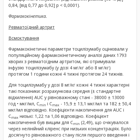
0,84, [від 0,77 до 0,92] p < 0,0001).
Фармакокінетика.
Ревматоїдний артрит
Всмоктування
Фармакокінетичні параметри тоцилізумабу оцінювали у
популяційному фармакокінетичному аналізі даних 1793
хворих з ревматоїдним артритом, які отримували
інфузію тоцилізумабу (у дозі 4 мг/кг або 8 мг/кг)
протягом 1 години кожні 4 тижні протягом 24 тижнів.
Для тоцилізумабу у дозі 8 мг/кг кожні 4 тижні характерні
такі показники: розрахункова середня (± стандартне
відхилення) AUC у рівноважному стані - 38000 ± 13000
год • мкг/мл, C
і C
- 15,9 ± 13,1 мкг/мл та 182 ± 50,4
min
max
мкг/мл відповідно. Коефіцієнти накопичення для AUC і
C
низькі: 1,22 та 1,06 відповідно. Коефіцієнт
mах
накопичення був вищим для C
(2,49), що очікувалося
min
через нелінійний кліренс при низьких концентраціях. Було
досягнуто рівноважного стану після першого введення і