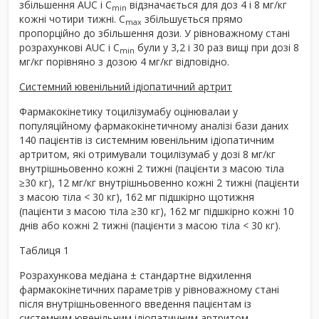
збільшення AUC і C
відзначається для доз 4 і 8 мг/кг
min
кожні чотири тижні. C
збільшується прямо
max
пропорційно до збільшення дози. У рівноважному стані
розрахункові AUC і C
були у 3,2 і 30 раз вищі при дозі 8
min
мг/кг порівняно з дозою 4 мг/кг відповідно.
Системний ювенільний ідіопатичний артрит
Фармакокінетику тоцилізумабу оцінювалаи у
популяційному фармакокінетичному аналізі бази даних
140 пацієнтів із системним ювенільним ідіопатичним
артритом, які отримували тоцилізумаб у дозі 8 мг/кг
внутрішньовенно кожні 2 тижні (пацієнти з масою тіла
≥30 кг), 12 мг/кг внутрішньовенно кожні 2 тижні (пацієнти
з масою тіла < 30 кг), 162 мг підшкірно щотижня
(пацієнти з масою тіла ≥30 кг), 162 мг підшкірно кожні 10
днів або кожні 2 тижні (пацієнти з масою тіла < 30 кг).
Таблиця 1
Розрахункова медіана ± стандартне відхилення
фармакокінетичних параметрів у рівноважному стані
після внутрішньовенного введення пацієнтам із
системним ювенільним ідіопатичним артритом