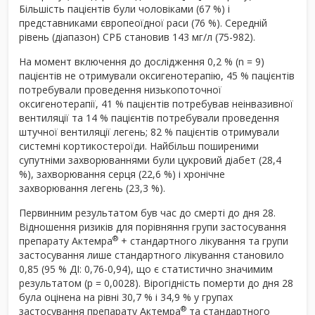
Більшість пацієнтів були чоловіками (67 %) і
представниками європеоїдної раси (76 %). Середній
рівень (діапазон) СРБ становив 143 мг/л (75-982).
На момент включення до дослідження 0,2 % (n = 9)
пацієнтів не отримували оксигенотерапію, 45 % пацієнтів
потребували проведення низькопоточної
оксигенотерапії, 41 % пацієнтів потребував неінвазивної
вентиляції та 14 % пацієнтів потребували проведення
штучної вентиляції легень; 82 % пацієнтів отримували
системні кортикостероїди. Найбільш поширеними
супутніми захворюваннями були цукровий діабет (28,4
%), захворювання серця (22,6 %) і хронічне
захворювання легень (23,3 %).
Первинним результатом був час до смерті до дня 28.
Відношення ризиків для порівняння групи застосування
®
препарату Актемра
+ стандартного лікування та групи
застосування лише стандартного лікування становило
0,85 (95 % ДІ: 0,76-0,94), що є статистично значимим
результатом (p = 0,0028). Вірогідність померти до дня 28
була оцінена на рівні 30,7 % і 34,9 % у групах
®
застосування препарату Актемра
та стандартного