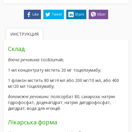
Like
Tweet
Share
Viber
ИНСТРУКЦИЯ
Склад
діюча речовина
: tocilizumab;
1 мл концентрату містить 20 мг тоцилізумабу;
1 флакон містить 80 мг/4 мл або 200 мг/10 мл, або 400
мг/20 мл тоцилізумабу;
допоміжні речовини:
полісорбат 80; сахароза; натрію
гідрофосфат, додекагідрат; натрію дигідрофосфат,
дигідрат; вода для ін'єкцій.
Лікарська форма