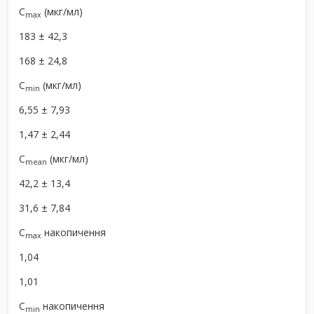
C
(мкг/мл)
max
183 ± 42,3
168 ± 24,8
C
(мкг/мл)
min
6,55 ± 7,93
1,47 ± 2,44
C
(мкг/мл)
mean
42,2 ± 13,4
31,6 ± 7,84
C
накопичення
max
1,04
1,01
C
накопичення
min