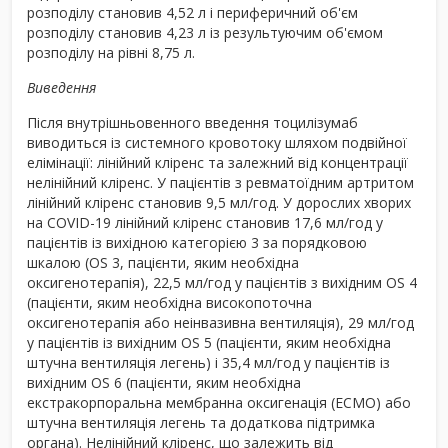
розподілу становив 4,52 л і периферичний об'єм
розподілу становив 4,23 л із результуючим об'ємом
розподілу на рівні 8,75 л.
Виведення
Після внутрішньовенного введення тоцилізумаб
виводиться із системного кровотоку шляхом подвійної
елімінації: лінійний кліренс та залежний від концентрації
нелінійний кліренс. У пацієнтів з ревматоїдним артритом
лінійний кліренс становив 9,5 мл/год. У дорослих хворих
на COVID-19 лінійний кліренс становив 17,6 мл/год у
пацієнтів із вихідною категорією 3 за порядковою
шкалою (OS 3, пацієнти, яким необхідна
оксигенотерапія), 22,5 мл/год у пацієнтів з вихідним OS 4
(пацієнти, яким необхідна високопоточна
оксигенотерапія або неінвазивна вентиляція), 29 мл/год
у пацієнтів із вихідним ОS 5 (пацієнти, яким необхідна
штучна вентиляція легень) і 35,4 мл/год у пацієнтів із
вихідним OS 6 (пацієнти, яким необхідна
екстракорпоральна мембранна оксигенація (ECMO) або
штучна вентиляція легень та додаткова підтримка
органа). Нелінійний кліренс, що залежить від