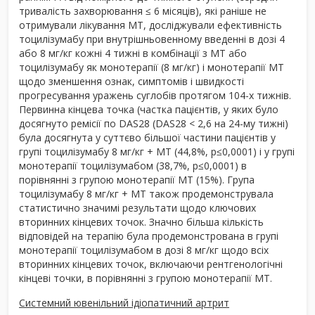
тривалість захворювання ≤ 6 місяців), які раніше не
отримували лікування МТ, досліджували ефективність
тоцилізумабу при внутрішньовенному введенні в дозі 4
або 8 мг/кг кожні 4 тижні в комбінації з МТ або
тоцилізумабу як монотерапії (8 мг/кг) і монотерапії МТ
щодо зменшення ознак, симптомів і швидкості
прогресування уражень суглобів протягом 104-х тижнів.
Первинна кінцева точка (частка пацієнтів, у яких було
досягнуто ремісії по DAS28 (DAS28 < 2,6 на 24-му тижні)
була досягнута у суттєво більшої частини пацієнтів у
групі тоцилізумабу 8 мг/кг + МТ (44,8%, p≤0,0001) і у групі
монотерапії тоцилізумабом (38,7%, p≤0,0001) в
порівнянні з групою монотерапії МТ (15%). Група
тоцилізумабу 8 мг/кг + МТ також продемонструвала
статистично значимі результати щодо ключових
вторинних кінцевих точок. Значно більша кількість
відповідей на терапію була продемонстрована в групі
монотерапії тоцилізумабом в дозі 8 мг/кг щодо всіх
вторинних кінцевих точок, включаючи рентгенологічні
кінцеві точки, в порівнянні з групою монотерапії МТ.
Системний ювенільний ідіопатичний артрит