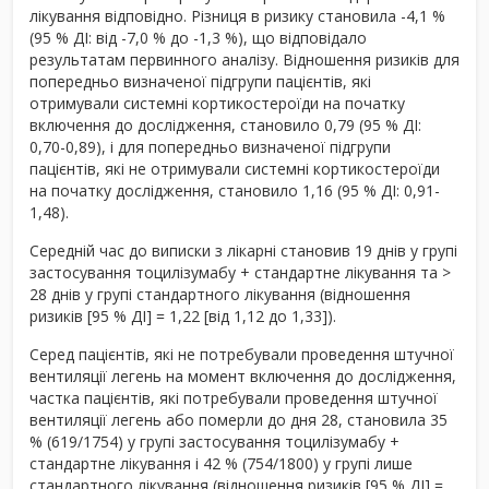
лікування відповідно. Різниця в ризику становила -4,1 %
(95 % ДІ: від -7,0 % до -1,3 %), що відповідало
результатам первинного аналізу. Відношення ризиків для
попередньо визначеної підгрупи пацієнтів, які
отримували системні кортикостероїди на початку
включення до дослідження, становило 0,79 (95 % ДІ:
0,70-0,89), і для попередньо визначеної підгрупи
пацієнтів, які не отримували системні кортикостероїди
на початку дослідження, становило 1,16 (95 % ДІ: 0,91-
1,48).
Середній час до виписки з лікарні становив 19 днів у групі
застосування тоцилізумабу + стандартне лікування та >
28 днів у групі стандартного лікування (відношення
ризиків [95 % ДІ] = 1,22 [від 1,12 до 1,33]).
Серед пацієнтів, які не потребували проведення штучної
вентиляції легень на момент включення до дослідження,
частка пацієнтів, які потребували проведення штучної
вентиляції легень або померли до дня 28, становила 35
% (619/1754) у групі застосування тоцилізумабу +
стандартне лікування і 42 % (754/1800) у групі лише
стандартного лікування (відношення ризиків [95 % ДІ] =