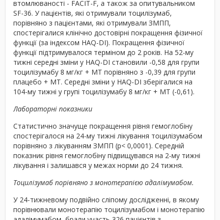
втомлюваності - FACIT-F, а також за опитувальником
SF-36. У пацієнтів, які отримували тоцилізумаб,
порівняно з пацієнтами, які отримували ЗМПП,
спостерігалися клінічно достовірні покращення фізичної
функції (за індексом HAQ-DI). Покращення фізичної
функції підтримувалося терміном до 2 років. На 52-му
тижні середні зміни у HAQ-DI становили -0,58 для групи
тоцилізумабу 8 мг/кг + МТ порівняно з -0,39 для групи
плацебо + МТ. Середні зміни у HAQ-DI зберігалися на
104-му тижні у групі тоцилізумабу 8 мг/кг + МТ (-0,61).
Лабораторні показники
Статистично значуще покращення рівня гемоглобіну
спостерігалося на 24-му тижні лікування тоцилізумабом
порівняно з лікуванням ЗМПП (p< 0,0001). Середній
показник рівня гемоглобіну підвищувався на 2-му тижні
лікування і залишався у межах норми до 24 тижня.
Тоцилізумаб порівняно з монотерапією адалімумабом.
У 24-тижневому подвійно сліпому дослідженні, в якому
порівнювали монотерапію тоцилізумабом і монотерапію
адалімумабом, брали участь 326 пацієнтів з