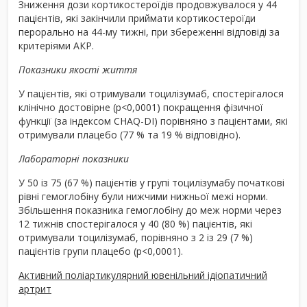
Зниження дози кортикостероїдів продовжувалося у 44
пацієнтів, які закінчили приймати кортикостероїди
перорально на 44-му тижні, при збереженні відповіді за
критеріями АКР.
Показники якості життя
У пацієнтів, які отримували тоцилізумаб, спостерігалося
клінічно достовірне (р<0,0001) покращення фізичної
функції (за індексом CHAQ-DI) порівняно з пацієнтами, які
отримували плацебо (77 % та 19 % відповідно).
Лабораторні показники
У 50 із 75 (67 %) пацієнтів у групі тоцилізумабу початкові
рівні гемоглобіну були нижчими нижньої межі норми.
Збільшення показника гемоглобіну до меж норми через
12 тижнів спостерігалося у 40 (80 %) пацієнтів, які
отримували тоцилізумаб, порівняно з 2 із 29 (7 %)
пацієнтів групи плацебо (р<0,0001).
Активний поліартикулярний ювенільний ідіопатичний
артрит