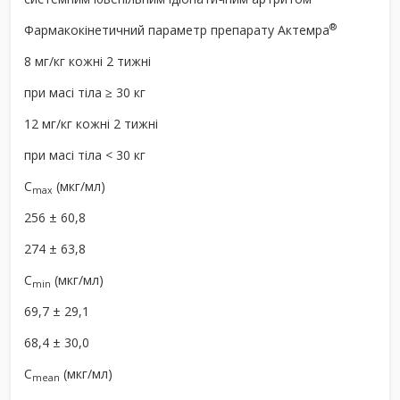
®
Фармакокінетичний параметр препарату Актемра
8 мг/кг кожні 2 тижні
при масі тіла ≥ 30 кг
12 мг/кг кожні 2 тижні
при масі тіла < 30 кг
C
(мкг/мл)
max
256 ± 60,8
274 ± 63,8
C
(мкг/мл)
min
69,7 ± 29,1
68,4 ± 30,0
C
(мкг/мл)
mean