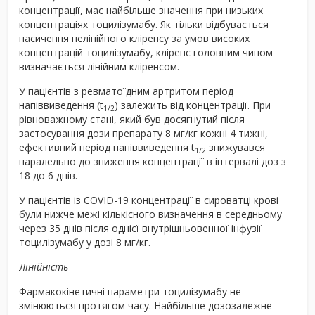
концентрації, має найбільше значення при низьких
концентраціях тоцилізумабу. Як тільки відбувається
насичення нелінійного кліренсу за умов високих
концентрацій тоцилізумабу, кліренс головним чином
визначається лінійним кліренсом.
У пацієнтів з ревматоїдним артритом період
напіввиведення (t
) залежить від концентрації. При
1/2
рівноважному стані, який був досягнутий після
застосування дози препарату 8 мг/кг кожні 4 тижні,
ефективний період напіввиведення t
знижувався
1/2
паралельно до зниження концентрації в інтервалі доз з
18 до 6 днів.
У пацієнтів із COVID-19 концентрації в сироватці крові
були нижче межі кількісного визначення в середньому
через 35 днів після однієї внутрішньовенної інфузії
тоцилізумабу у дозі 8 мг/кг.
Лінійність
Фармакокінетичні параметри тоцилізумабу не
змінюються протягом часу. Найбільше дозозалежне