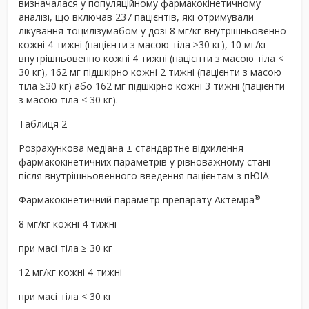
визначалася у популяційному фармакокінетичному
аналізі, що включав 237 пацієнтів, які отримували
лікування тоцилізумабом у дозі 8 мг/кг внутрішньовенно
кожні 4 тижні (пацієнти з масою тіла ≥30 кг), 10 мг/кг
внутрішньовенно кожні 4 тижні (пацієнти з масою тіла <
30 кг), 162 мг підшкірно кожні 2 тижні (пацієнти з масою
тіла ≥30 кг) або 162 мг підшкірно кожні 3 тижні (пацієнти
з масою тіла < 30 кг).
Таблиця 2
Розрахункова медіана ± стандартне відхилення
фармакокінетичних параметрів у рівноважному стані
після внутрішньовенного введення пацієнтам з пЮІА
®
Фармакокінетичний параметр препарату Актемра
8 мг/кг кожні 4 тижні
при масі тіла ≥ 30 кг
12 мг/кг кожні 4 тижні
при масі тіла < 30 кг