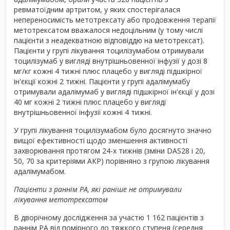
ревматоїдним артритом, у яких спостерігалася
непереносимість метотрексату або продовження терапії
метотрексатом вважалося недоцільним (у тому числі
пацієнти з неадекватною відповіддю на метотрексат).
Пацієнти у групі лікування тоцилізумабом отримували
тоцилізумаб у вигляді внутрішньовенної інфузії у дозі 8
мг/кг кожні 4 тижні плюс плацебо у вигляді підшкірної
ін'єкції кожні 2 тижні. Пацієнти у групі адалімумабу
отримували адалімумаб у вигляді підшкірної ін'єкції у дозі
40 мг кожні 2 тижні плюс плацебо у вигляді
внутрішньовенної інфузії кожні 4 тижні.
У групі лікування тоцилізумабом було досягнуто значно
вищої ефективності щодо зменшення активності
захворювання протягом 24-х тижнів (зміни DAS28 і 20,
50, 70 за критеріями АКР) порівняно з групою лікування
адалімумабом.
Пацієнти з раннім РА, які раніше не отримували
лікування метотрексатом
В дворічному дослідження за участю 1 162 пацієнтів з
раннім РА від помірного до тяжкого ступеня (середня