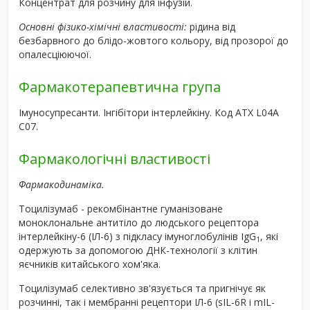
Концентрат для розчину для інфузій.
Основні фізико-хімічні властивості:
рідина від
безбарвного до блідо-жовтого кольору, від прозорої до
опалесціюючої.
Фармакотерапевтична група
Імуносупресанти. Інгібітори інтерлейкіну. Код АТХ L04А
C07.
Фармакологічні властивості
Фармакодинаміка.
Тоцилізумаб - рекомбінантне гуманізоване
моноклональне антитіло до людського рецептора
інтерлейкіну-6 (ІЛ-6) з підкласу імуноглобулінів IgG
, які
1
одержують за допомогою ДНК-технології з клітин
яєчників китайського хом'яка.
Тоцилізумаб селективно зв'язується та пригнічує як
розчинні, так і мембранні рецептори ІЛ-6 (sIL-6R і mIL-