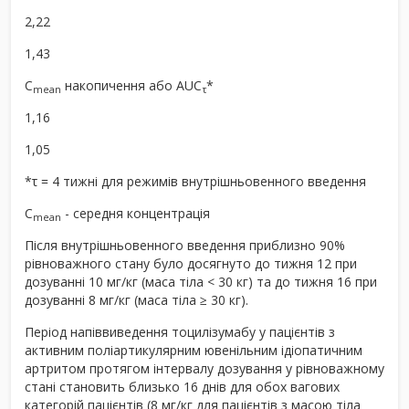
2,22
1,43
C
накопичення або AUC
*
mean
τ
1,16
1,05
*τ = 4 тижні для режимів внутрішньовенного введення
C
- середня концентрація
mean
Після внутрішньовенного введення приблизно 90%
рівноважного стану було досягнуто до тижня 12 при
дозуванні 10 мг/кг (маса тіла < 30 кг) та до тижня 16 при
дозуванні 8 мг/кг (маса тіла ≥ 30 кг).
Період напіввиведення тоцилізумабу у пацієнтів з
активним поліартикулярним ювенільним ідіопатичним
артритом протягом інтервалу дозування у рівноважному
стані становить близько 16 днів для обох вагових
категорій пацієнтів (8 мг/кг для пацієнтів з масою тіла