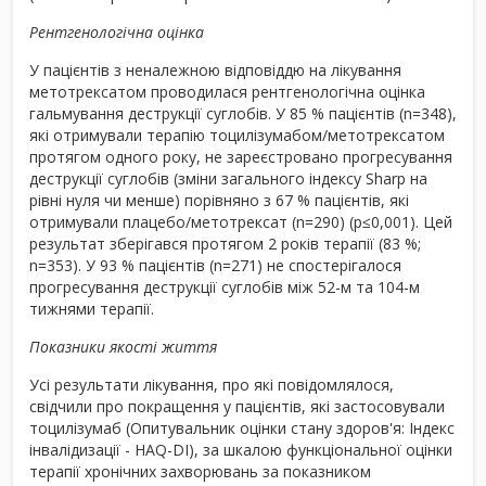
Рентгенологічна оцінка
У пацієнтів з неналежною відповіддю на лікування
метотрексатом проводилася рентгенологічна оцінка
гальмування деструкції суглобів. У 85 % пацієнтів (n=348),
які отримували терапію тоцилізумабом/метотрексатом
протягом одного року, не зареєстровано прогресування
деструкції суглобів (зміни загального індексу Sharp на
рівні нуля чи менше) порівняно з 67 % пацієнтів, які
отримували плацебо/метотрексат (n=290) (p≤0,001). Цей
результат зберігався протягом 2 років терапії (83 %;
n=353). У 93 % пацієнтів (n=271) не спостерігалося
прогресування деструкції суглобів між 52-м та 104-м
тижнями терапії.
Показники якості життя
Усі результати лікування, про які повідомлялося,
свідчили про покращення у пацієнтів, які застосовували
тоцилізумаб (Опитувальник оцінки стану здоров'я: Індекс
інвалідизації - HAQ-DI), за шкалою функціональної оцінки
терапії хронічних захворювань за показником