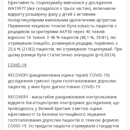
Ефективність тоцилізумабу вивчалася у дослідженні
WA19977 (яке складалося з трьох частин), включаючи
відкриту розширену фазу у дітей з активним
поліартикулярним ювенільним ідіопатичним артритом.
Первинною кінцевою точкою була кількість пацієнтів з
рецидивом за критеріями АКРЗ0 через 40 тижнів
відносно 16 тижня. У 48 % пацієнтів (48,1 %, 39/81), які
отримували плацебо, розвинувся рецидив, порівняно з
25,6 % (21/82) пацієнтів, які отримували тоцилізумаб. При
цьому різниця була статистично значущою (р=0,0024).
COVID-19
RECOVERY (рандомізована оцінка терапії COVID-19)
дослідження сумісної групи госпіталізованих дорослих
пацієнтів, у яких було діагностовано COVID-19
RECOVERY - масштабне рандомізоване контрольоване
відкрите багатоцентрове платформне дослідження, що
проводилось у Великій Британії з метою оцінки
ефективності та безпеки потенційного лікування
госпіталізованих дорослих пацієнтів із тяжкою формою
COVID-19. Усі придатні пацієнти отримували стандартне