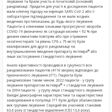
лікування та брали участь в початковій (основній)
рандомізації. Придатні для участі в дослідженні пацієнти
мали клінічну підозру на інфекцію SARS-CoV-2 або її
лабораторне підтвердження та не мали жодних
медичних протипоказань до будь-якого лікування.
Пацієнти із клінічними ознаками прогресуючої хвороби
COVID-19 (визначено як сатурація киснем < 92 % при
диханні кімнатним повітрям або при отриманні
оксигенотерапії та рівень СРБ ≥ 75 мг/л) були
кваліфіковані для другої рандомізації на
®
внутрішньовенне введення препарату Актемра
або
лише застосування стандартного лікування.
Аналіз ефективності проводився в сукупності всіх
рандомізованих пацієнтів (4116 хворих) відповідно до
призначеного лікування (ITT). Пацієнти були
рандомізовані таким чином: 2022 пацієнти - у групу
®
лікування препаратом Актемра
+ стандартне лікування
та 2094 пацієнти - у групу лише стандартного лікування.
Вихідні демографічні характеристики та характеристики
захворювання в популяції ITT були добре збалансовані
між групами лікування. Середній вік учасників становив
63,6 року (стандартне відхилення [СВ] 13,6 року).