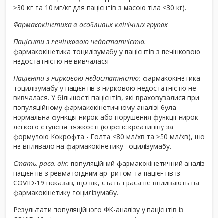
≥30 кг та 10 мг/кг для пацієнтів з масою тіла <30 кг).
Фармакокінетика в особливих клінічних групах
Пацієнти з печінковою недостатністю:
фармакокінетика тоцилізумабу у пацієнтів з печінковою
недостатністю не вивчалася.
Пацієнти з нирковою недостатністю:
фармакокінетика
тоцилізумабу у пацієнтів з нирковою недостатністю не
вивчалася. У більшості пацієнтів, які враховувалися при
популяційному фармакокінетичному аналізі була
нормальна функція нирок або порушення функції нирок
легкого ступеня тяжкості (кліренс креатиніну за
формулою Кокрофта - Голта <80 мл/хв та ≥50 мл/хв), що
не впливало на фармакокінетику тоцилізумабу.
Стать, раса, вік:
популяційний фармакокінетичний аналіз
пацієнтів з ревматоїдним артритом та пацієнтів із
COVID-19 показав, що вік, стать і раса не впливають на
фармакокінетику тоцилізумабу.
Результати популяційного ФК-аналізу у пацієнтів із