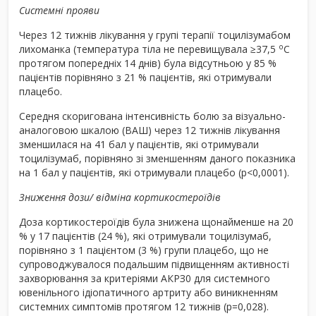
Системні прояви
Через 12 тижнів лікування у групі терапії тоцилізумабом
о
лихоманка (температура тіла не перевищувала ≥37,5
С
протягом попередніх 14 днів) була відсутньою у 85 %
пацієнтів порівняно з 21 % пацієнтів, які отримували
плацебо.
Середня скоригована інтенсивність болю за візуально-
аналоговою шкалою (ВАШ) через 12 тижнів лікування
зменшилася на 41 бал у пацієнтів, які отримували
тоцилізумаб, порівняно зі зменшенням даного показника
на 1 бал у пацієнтів, які отримували плацебо (р<0,0001).
Зниження дози/ відміна кортикостероїдів
Доза кортикостероїдів була знижена щонайменше на 20
% у 17 пацієнтів (24 %), які отримували тоцилізумаб,
порівняно з 1 пацієнтом (3 %) групи плацебо, що не
супроводжувалося подальшим підвищенням активності
захворювання за критеріями АКРЗ0 для системного
ювенільного ідіопатичного артриту або виникненням
системних симптомів протягом 12 тижнів (р=0,028).