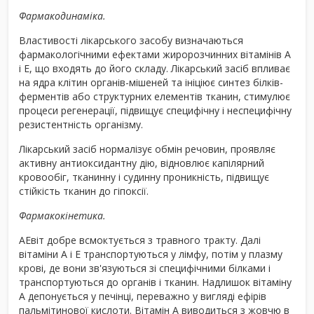
Фармакодинаміка.
Властивості лікарського засобу визначаються
фармакологічними ефектами жиророзчинних вітамінів А
і Е, що входять до його складу. Лікарський засіб впливає
на ядра клітин органів-мішеней та ініціює синтез білків-
ферментів або структурних елементів тканин, стимулює
процеси регенерації, підвищує специфічну і неспецифічну
резистентність організму.
Лікарський засіб нормалізує обмін речовин, проявляє
активну антиоксидантну дію, відновлює капілярний
кровообіг, тканинну і судинну проникність, підвищує
стійкість тканин до гіпоксії.
Фармакокінетика.
АЕвіт добре всмоктується з травного тракту. Далі
вітаміни А і Е транспортуються у лімфу, потім у плазму
крові, де вони зв'язуються зі специфічними білками і
транспортуються до органів і тканин. Надлишок вітаміну
А депонується у печінці, переважно у вигляді ефірів
пальмітинової кислоти. Вітамін А виводиться з жовчю в