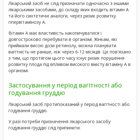
Лікарський засіб не слід призначати одночасно з іншими
лікарськими засобами, до складу яких входить вітамін А
та його синтетичні аналоги, через ризик розвитку
гіпервітамінозу А.
Вітамін А має властивість накопичуватися і
довгостроково перебувати в організмі. Жінкам, які
приймали високі дози ретинолу, можна планувати
вагітність не раніше, ніж через 6-12 місяців. Це пов'язано
з тим, що протягом цього часу існує ризик порушення
розвитку плода під впливом високого вмісту вітаміну А в
організмі.
Застосування у період вагітності або
годування груддю
Лікарський засіб протипоказаний у період вагітності або
годування груддю.
У разі потреби призначення лікарського засобу
годування груддю слід припинити.