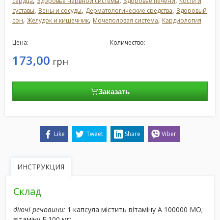
,
,
,
сердца
Здоровье нервной системы
Здоровье печени
Кости и
,
,
,
суставы
Вены и сосуды
Дерматологические средства
Здоровый
,
,
,
сон
Желудок и кишечник
Мочеполовая система
Кардиология
Цена:
Количество:
173,00
грн
Заказать
Like
Tweet
Share
Viber
ИНСТРУКЦИЯ
Склад
діючі речовини:
1 капсула містить вітаміну А 100000 МО;
вітаміну Е 100 мг;