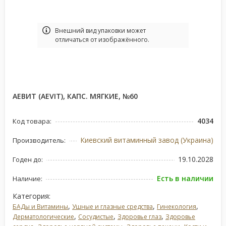
Bнешний вид упаковки может
отличаться от изображённого.
АЕВИТ (AEVIT), КАПС. МЯГКИЕ, №60
4034
Код товара:
Киевский витаминный завод (Украина)
Производитель:
19.10.2028
Годен до:
Есть в наличии
Наличие:
Категория:
,
,
,
БАДы и Витамины
Ушные и глазные средства
Гинекология
,
,
,
Дерматологические
Сосудистые
Здоровье глаз
Здоровье