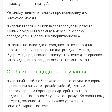
всмоктування вітаміну А.
Ретинолу пальмітат знижує протизапальну дію
глюкокортикоїдів.
Лікарський засіб не можна застосовувати разом з
іншими похідними вітаміну А через небезпеку
передозування, розвитку гіпервітамінозу А.
Вітамін Е посилює дію стероїдних та нестероїдних
протизапальних препаратів (натрію диклофенак,
ібупрофен, преднізолон); знижує токсичну дію серцевих
глікозидів (дигітоксин, дигоксин), вітамінів А та D.
Особливості щодо застосування
Лікарський засіб з обережністю застосовувати хворим з
підвищеним ризиком тромбоемболій, тяжким
атеросклерозом коронарних артерій, хронічною
недостатністю кровообігу, при гострому або хронічному
нефриті, холециститі, при тяжких ураженнях
гепатобіліарної системи.