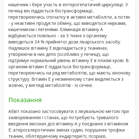
кишечник і бере участь в ентерогепатичній циркуляції. У
печінці він піддається біотрансформації,
перетворюючись спочатку в активні метаболіти, а потім
- у неактивні продукти обміну, що виводяться нирками,
кишечником і легенями. Елімінація вітаміну А
відбувається повільно - за 3 тижні з організму
виводиться 34 % прийнятої дози лікарського засобу.
Надлишок вітаміну Е відкладається у тканинах,
утворюючи в них депо (особливо у печінці), що
підтримує нормальний рівень вітаміну Е в плазмі крові. В
організмі вітамін Е піддається біотрансформації,
перетворюючись на ряд метаболітів, що мають хінонову
структуру. Вітамін Е у незміненому стані виділяється з
жовчю, у вигляді метаболітів - із сечею.
Показання
АЕвіт показано застосовувати з лікувальною метою при
захворюваннях і станах, що потребують тривалого
введення високих доз вітаміну А у поєднанні з вітаміном
Е: атеросклеротичних змінах судин, порушенні трофіки
тканин, облітеруючому ендартериїті, псоріазі,