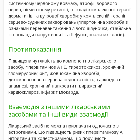
системному червоному вовчаку, атрофії зорового
нерва, пігментному ретиніті, в складі комплексної терапії
дерматитів та вугрової хвороби; у комплексній терапії
серцево-судинних захворювань (гіпертонічна хвороба з
ознаками перенавантаження лівого шлуночка, стабільна
стенокардія напруження І та ІІ функціональних класів).
Протипоказання
Підвищена чутливість до компонентів лікарського
засобу, гіпервітаміноз А і Е, тиреотоксикоз, хронічний
гломерулонефрит, жовчокам'яна хвороба,
декомпенсована серцева недостатність, саркоїдоз в
анамнезі, хронічний панкреатит, виражений
кардіосклероз, інфаркт міокарда.
Взаємодія з іншими лікарськими
засобами та інші види взаємодії
Лікарський засіб не можна призначати одночасно з
естрогенами, що підвищують ризик гіпервітамінозу А;
нітритами та холестираміном, що порушують