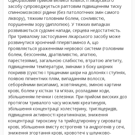
Одноразовий прийом великої кількості лікарського
засобу супроводжується раптовим підвищенням тиску
спинномозкової рідини (без патологічних змін самого
ліквору), тяжким головним болем, сонливістю,
порушенням зору (диплопією). У тяжких випадках
розвиваються судомні напади, серцева недостатність.
При тривалому застосуванні лікарського засобу може
розвинутися хронічний гіпервітаміноз А, що
проявляється ураженнями нервової системи (головним
болем, безсонням, дратівливістю, апатією,
парестезіями), загальною слабкістю, втратою апетиту,
підвищенням температури, змінами з боку шкірних
покривів (сухістю і тріщинами шкіри на долонях і ступнях,
появою пігментних плям, випаданням волосся,
себорейними висипами), жовтяницею, зміною картини
крові, болем у кістках та м'язах, розладами ходи,
збільшенням печінки і селезінки. При прийомі високих доз
протягом тривалого часу можливі креатинурія,
збільшення концентрації холестерину, тригліцеридів,
підвищення активності креатинкінази, зниження
концентрації тироксину та трийодтироніну у сироватці
крові, збільшення вмісту естрогенів та андрогенів у сечі,
зниження згортання крові, кровотечі у шлунково-