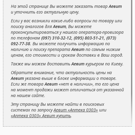
На этой странице Вы можете заказать товар
Аевит
и уточнить его актуальную цену.
Если у вас возникли какие-либо вопросы по товару или
поиску аналогов для
Аевит
, Вы можете
проконсультироваться у нашего оператора-провизора
по телефонам
(097) 310-32-12, (095) 803-51-21, (073)
092-77-38
. Вы можете получить информацию по
наличию и поиску препарата
Аевит
по самым низким
ценам, его стоимости и срокам доставки в Ваш город.
Также мы можем доставить
Аевит
курьером по Киеву.
Обратите внимание, что актуальность цены на
Аевит
указана выше в блоке информации о товаре.
Если же товара
Аевит
«нет в наличии», то его цена
на момент продажи может отличаться от указанной
на нашем сайте.
Эту страницу Вы можете найти в поисковых
системах по запросу
Аевит «Аптека 0303»
или
«Аптека 0303» Аевит купить
.