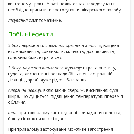
кишковому тракті. У разі появи ознак передозування
необхідно припинити застосування лікарського засобу.
Лікування
симптоматичне.
Побічні ефекти
З боку нервової системи та органів чуття:
підвищена
втомлюваність, сонливість, млявість, дратівливість,
головний біль, втрата сну.
З боку шлунково-кишкового тракту:
втрата апетиту,
нудота, диспептичні розлади (біль в епігастральній
ділянці, діарея); дуже рідко - блювання.
Алергічні реакції,
включаючи свербіж, висипання; суха
шкіра, що лущиться; підвищення температури; гіперемія
обличчя.
Інші:
при тривалому застосуванні - випадання волосся,
біль у кістках нижніх кінцівок.
При тривалому застосуванні можливе загострення