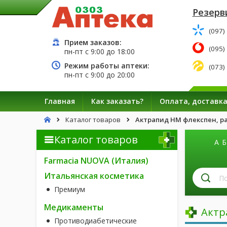
Резерв
(097)
Прием заказов:
(095)
пн-пт с
9:00
до
18:00
Режим работы аптеки:
(073)
пн-пт с
9:00
до
20:00
Главная
Как заказать?
Оплата, доставк
Каталог товаров
Актрапид HM флекспен, рас
Каталог товаров
А
Б
Farmacia NUOVA (Италия)
П
Итальянская косметика
л
Премиум
п
н
Медикаменты
Актр
Противодиабетические