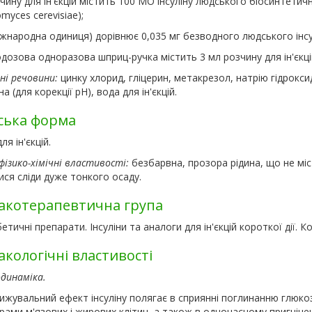
чину для ін'єкцій містить 100 МО інсуліну людського біосинтети
myces cerevisiae);
жнародна одиниця) дорівнює 0,035 мг безводного людського інсу
дозова одноразова шприц-ручка містить 3 мл розчину для ін'єкц
ні речовини:
цинку хлорид, гліцерин, метакрезол, натрію гідрокси
а (для корекції рН), вода для ін'єкцій.
ська форма
ля ін'єкцій.
фізико-хімічні властивості:
безбарвна, прозора рідина, що не міс
ся сліди дуже тонкого осаду.
котерапевтична група
етичні препарати. Інсуліни та аналоги для ін'єкцій короткої дії. К
кологічні властивості
динаміка.
жувальний ефект інсуліну полягає в сприянні поглинанню глюкози
ами м'язових і жирових клітин, а також в одночасному пригніченн