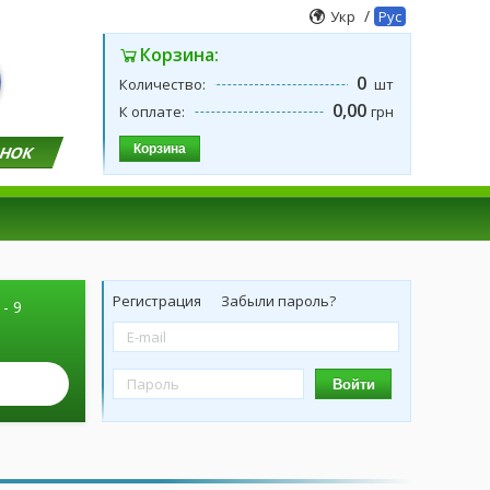
/
Укр
Рус
Корзина:
0
Количество:
шт
0,00
К оплате:
грн
Корзина
ОНОК
Регистрация
Забыли пароль?
 - 9
Войти