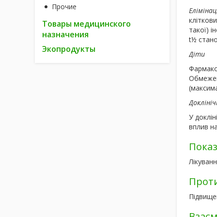
Прочие
Елімінац
кліткови
Товары медицинского
такої) і
назначения
t½ стано
Экопродукты
Діти
Фармакок
Обмежені
(максима
Доклініч
У доклін
вплив на
Пока
Лікуванн
Прот
Підвищен
Взаєм