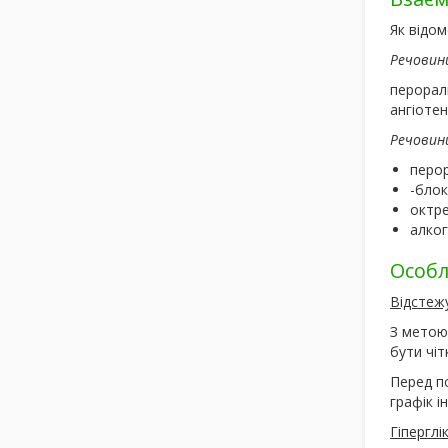
Як відом
Речовини
перораль
ангіоте
Речовини
перор
-блок
октре
алког
Особл
Відстеж
З метою 
бути чіт
Перед по
графік ін
Гіперглі