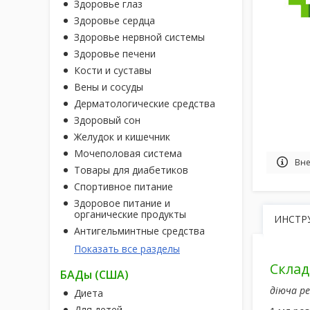
Здоровье глаз
Здоровье сердца
Здоровье нервной системы
Здоровье печени
Кости и суставы
Вены и сосуды
Дерматологические средства
Здоровый сон
Желудок и кишечник
Мочеполовая система
Вне
Товары для диабетиков
Спортивное питание
Здоровое питание и
органические продукты
ИНСТР
Антигельминтные средства
Показать все разделы
Склад
БАДы (США)
діюча р
Диета
Для детей