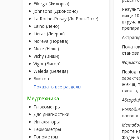
Filorga (Филорга)
Результа
Johnsons (Джонсонс)
вище 10 
La Roche-Posay (Ля Рош-Позе)
втручанн
Laino (Лено)
препарат
Lierac (Лиерак)
Актрапі
Noreva (Норева)
Початок 
Nuxe (Нюкс)
станови
Vichy (Виши)
Фармако
Vigor (Вигор)
Weleda (Веледа)
Період н
характер
Биокон
ін'єкції
Показать все разделы
одного, 
Медтехника
Абсорбці
Глюкометры
Розподіл
Для диагностики
наявност
Ингаляторы
Метабол
Термометры
протеїнд
Тонометры
Жоден з 