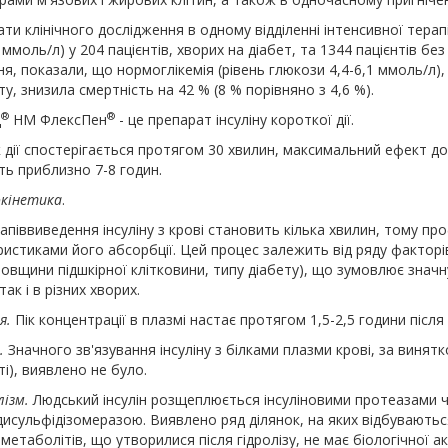
ти клінічного дослідження в одному відділенні інтенсивної терапії 
ммоль/л) у 204 пацієнтів, хворих на діабет, та 1344 пацієнтів бе
я, показали, що нормоглікемія (рівень глюкози 4,4-6,1 ммоль/л
у, знизила смертність на 42 % (8 % порівняно з 4,6 %).
®
®
д
НМ ФлексПен
- це препарат інсуліну короткої дії.
дії спостерігається протягом 30 хвилин, максимальний ефект дос
ть приблизно 7-8 годин.
кінетика
.
апіввиведення інсуліну з крові становить кілька хвилин, тому пр
истиками його абсорбції. Цей процес залежить від ряду факторів (
, товщини підшкірної клітковини, типу діабету), що зумовлює значн
так і в різних хворих.
я.
Пік концентрації в плазмі настає протягом 1,5-2,5 години після пі
.
Значного зв'язування інсуліну з білками плазми крові, за винят
і), виявлено не було.
ізм.
Людський інсулін розщеплюється інсуліновими протеазами ч
исульфідізомеразою. Виявлено ряд ділянок, на яких відбуваються
метаболітів, що утворилися після гідролізу, не має біологічної ак