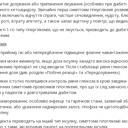
атне дозування або припинення лікування (особливо при діабеті
чного кетоацидозу. Звичайно перші симптоми гіперглікемії розви
и включають відчуття спраги, частіше сечовиділення, нудоту, блюв
у роті, втрату апетиту, а також запах ацетону у повітрі, що видих
еті 1-го типу гіперглікемія, що не лікується, призводить до діа
чним.
емія
 прийому їжі або непередбачене підвищене фізичне навантаження
емія
може виникнути, якщо доза інсуліну занадто висока відносно по
лікемію препарат не слід вводити. Після стабілізації рівня глюкоз
ння дози (див. розділи «Побічні реакції» та «Передозування»).
 яких істотно поліпшився контроль рівня глюкози в крові завдяки 
ичних симптомів-провісників гіпоглікемії, про що їх слід завчас
 у пацієнтів з довготривалим діабетом.
захворювання, особливо інфекції та гарячкові стани, зазвичай зб
ечінки, або ураження надниркових залоз, гіпофіза чи щитоподібн
ліну.
ієнта переводять на інший тип інсуліну, симптоми гіпоглікемії
о з тими, які відчував пацієнт на попередньому інсуліні.