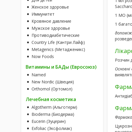
1 мл роз
Saccharo
Женское здоровье
Иммунитет
1 МО (мі
Кровяное давление
1 багато
Мужское здоровье
допоміж
Противодиабетические
розведен
Country Life (Кантри Лайф)
Metagenics (Метадженикс)
Лікар
Now Foods
Розчин д
Витамины и БАДы (Евросоюз)
Основні 
Named
виявляти
New Nordic (Швеция)
Фарма
Orthomol (Ортомол)
Антидіаб
Лечебная косметика
Фарма
Algotherm (Альготерм)
Bioderma (Биодерма)
Фармако
Eucerin (Эуцерин)
Цукрозни
Exfoliac (Эксфолиак)
рецептор