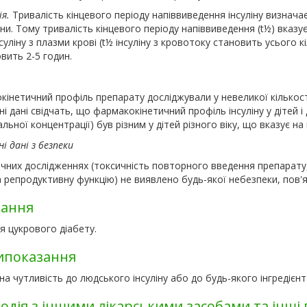
ія.
Тривалість кінцевого періоду напіввиведення інсуліну визнача
ни. Тому тривалість кінцевого періоду напіввиведення (t½) вказує 
нсуліну з плазми крові (t½ інсуліну з кровотоку становить усього 
вить 2-5 годин.
інетичний профіль препарату досліджували у невеликої кількості (
 дані свідчать, що фармакокінетичний профіль інсуліну у дітей 
льної концентрації) був різним у дітей різного віку, що вказує н
ні дані з безпеки
ічних дослідженнях (токсичність повторного введення препарату,
 репродуктивну функцію) не виявлено будь-якої небезпеки, пов'я
зання
я цукрового діабету.
ипоказання
а чутливість до людського інсуліну або до будь-якого інгредієнт
одія з іншими лікарськими засобами та інші 