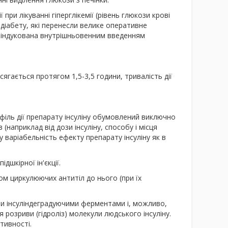
при лікуванні гіперглікемії (рівень глюкози крові
з діабету, які перенесли велике оперативне
), індукована внутрішньовенним введенням
ягається протягом 1,5-3,5 години, тривалість дії
офіль дії препарату інсуліну обумовлений виключно
наприклад від дози інсуліну, способу і місця
у варіабельність ефекту препарату інсуліну як в
дшкірної ін'єкції.
ком циркулюючих антитіл до нього (при їх
и інсуліндеградуючими ферментами і, можливо,
 розриви (гідроліз) молекули людського інсуліну.
тивності.