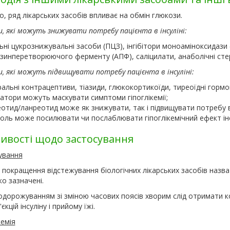
о, ряд лікарських засобів впливає на обмін глюкози.
, які можуть знижувати потребу пацієнта в інсуліні:
ні цукрознижувальні засоби (ПЦЗ), інгібітори моноаміноксидази 
нзинперетворюючого ферменту (АПФ), саліцилати, анаболічні стер
, які можуть підвищувати потребу пацієнта в інсуліні:
альні контрацептиви, тіазиди, глюкокортикоїди, тиреоїдні гормо
атори можуть маскувати симптоми гіпоглікемії;
отид/ланреотид може як знижувати, так і підвищувати потребу в 
оль може посилювати чи послаблювати гіпоглікемічний ефект інс
ивості щодо застосування
ування
покращення відстежування біологічних лікарських засобів назва 
ко зазначені.
дорожуванням зі зміною часових поясів хворим слід отримати ко
'єкцій інсуліну і прийому їжі.
кемія