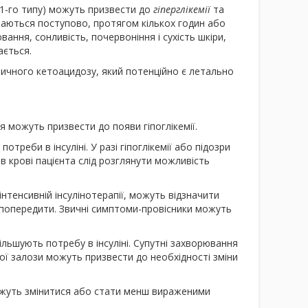
 1-го типу) можуть призвести до
гіперглікемії
та
ваються поступово, протягом кількох годин або
ання, сонливість, почервоніння і сухість шкіри,
ається.
бетичного кетоацидозу, який потенційно є летально
 можуть призвести до появи гіпоглікемії.
треби в інсуліні. У разі гіпоглікемії або підозри
и в крові пацієнта слід розглянути можливість
інтенсивній інсулінотерапії, можуть відзначити
но попередити. Звичні симптоми-провісники можуть
ільшують потребу в інсуліні. Супутні захворювання
ої залози можуть призвести до необхідності зміни
 можуть змінитися або стати менш вираженими