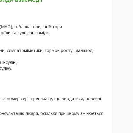
(МАО), b-блокатори, інгібітори
оїди та сульфаніламіди.
ни, симпатоміметики, гормон росту і даназол;
інсуліні;
уліну.
та номер серії препарату, що вводиться, повинні
нсультацію лікаря, оскільки при цьому змінюється