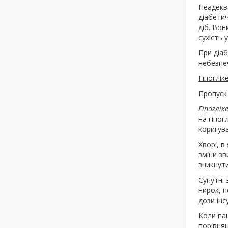
Неадекв
діабети
діб. Вон
сухість 
При діаб
небезпе
Гіпоглік
Пропуск
Гіпоглік
на гіпог
коригува
Хворі, в
зміни зв
зникнути
Супутні 
нирок, п
дози інсу
Коли пац
порівнян