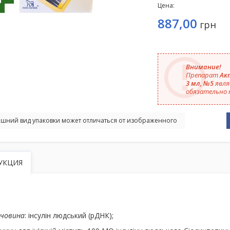
Цена:
887,00
грн
Внимание!
Препарат
Ак
3 мл, №5
явля
обязательно 
шний вид упаковки может отличаться от изображенного
УКЦИЯ
ечовина
: інсулін людський (рДНК);