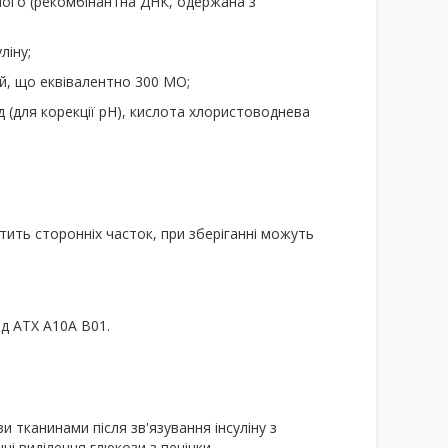
чного (рекомбінантна ДНК, одержана з
ліну;
ій, що еквівалентно 300 МО;
д (для корекції рН), кислота хлористоводнева
тить сторонніх часток, при зберіганні можуть
од АТХ А10А В01.
 тканинами після зв'язування інсуліну з
і виділення глюкози з печінки.