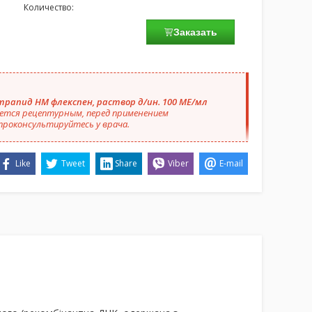
Количество:
Заказать
трапид HM флекспен, раствор д/ин. 100 МЕ/мл
ется рецептурным, перед применением
проконсультируйтесь у врача.
Like
Tweet
Share
Viber
E-mail