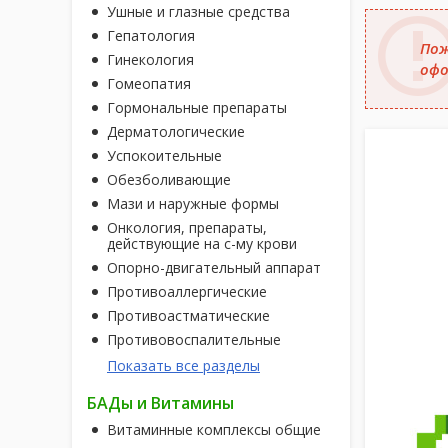
Ушные и глазные средства
Гепатология
Пож
Гинекология
офо
Гомеопатия
Гормональные препараты
Дерматологические
Успокоительные
Обезболивающие
Мази и наружные формы
Онкология, препараты,
действующие на с-му крови
Опорно-двигательный аппарат
Противоаллергические
Противоастматические
Противовоспалительные
Показать все разделы
БАДы и Витамины
Витаминные комплексы общие