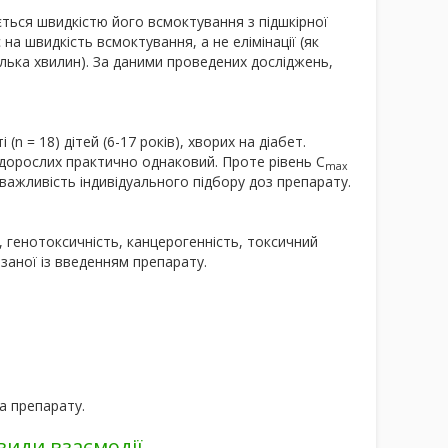
ється швидкістю його всмоктування з підшкірної
на швидкість всмоктування, а не елімінації (як
кілька хвилин). За даними проведених досліджень,
n = 18) дітей (6-17 років), хворих на діабет.
і дорослих практично однаковий. Проте рівень С
max
а важливість індивідуального підбору доз препарату.
 генотоксичність, канцерогенність, токсичний
заної із введенням препарату.
а препарату.
види взаємодії