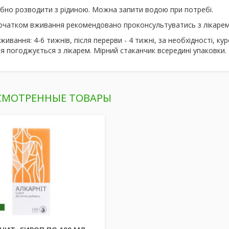
ібно розводити з рідиною. Можна запити водою при потребі.
очатком вживання рекомендовано проконсультуватись з лікарем
вживання
: 4-6 тижнів, після перерви - 4 тижні, за необхідності,
 погоджується з лікарем. Мірний стаканчик всередині упаковки.
СМОТРЕННЫЕ ТОВАРЫ