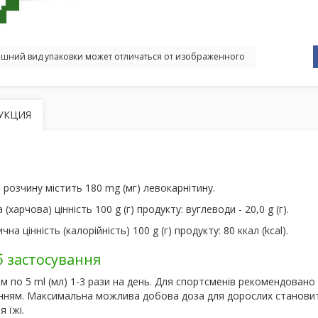
шний вид упаковки может отличаться от изображенного
УКЦИЯ
) розчину містить 180 mg (мг) левокарнітину.
(харчова) цінність 100 g (г) продукту: вуглеводи - 20,0 g (г).
чна цінність (калорійність) 100 g (г) продукту: 80 ккал (kcal).
б застосування
 по 5 ml (мл) 1-3 рази на день. Для спортсменів рекомендовано п
нням. Максимальна можлива добова доза для дорослих становить
 їжі.