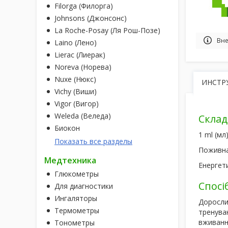
Filorga (Филорга)
Johnsons (Джонсонс)
La Roche-Posay (Ля Рош-Позе)
Вне
Laino (Лено)
Lierac (Лиерак)
Noreva (Норева)
Nuxe (Нюкс)
ИНСТР
Vichy (Виши)
Vigor (Вигор)
Weleda (Веледа)
Склад
Биокон
1 ml (мл
Показать все разделы
Поживна 
Медтехника
Енергети
Глюкометры
Спосі
Для диагностики
Ингаляторы
Дорослим
Термометры
тренува
вживання
Тонометры