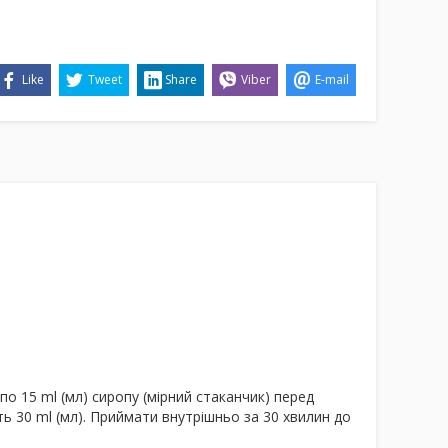
Like
Tweet
Share
Viber
E-mail
о 15 ml (мл) сиропу (мірний стаканчик) перед
 30 ml (мл). Приймати внутрішньо за 30 хвилин до