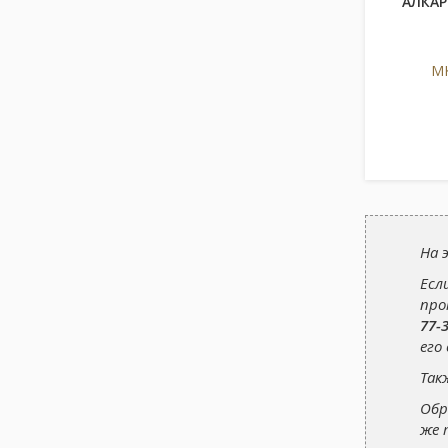
АЛКАР
МК
На 
Есл
про
77-
его
Так
Обр
же 