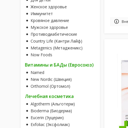
Женское здоровье
Иммунитет
Кровяное давление
Вне
Мужское здоровье
Противодиабетические
Country Life (Кантри Лайф)
Metagenics (Метадженикс)
Now Foods
Витамины и БАДы (Евросоюз)
Named
New Nordic (Швеция)
Orthomol (Ортомол)
Лечебная косметика
Algotherm (Альготерм)
Bioderma (Биодерма)
Eucerin (Эуцерин)
Exfoliac (Эксфолиак)