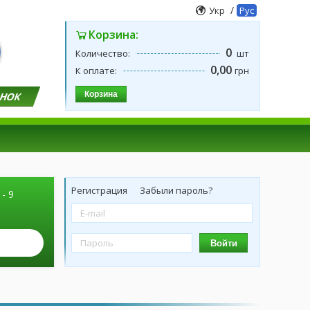
/
Укр
Рус
Корзина:
0
Количество:
шт
0,00
К оплате:
грн
Корзина
ОНОК
Регистрация
Забыли пароль?
 - 9
Войти