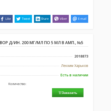
Like
Tweet
Share
Viber
E-mail
ОР Д/ИН. 200 МГ/МЛ ПО 5 МЛ В АМП., №5
2018873
Лекхим Харьков
Есть в наличии
Количество:
Заказать