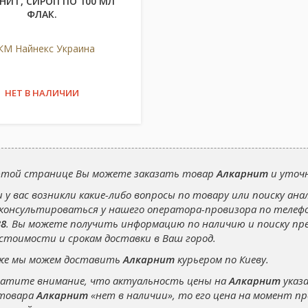
НИТ, СИРОП ПО 100 МЛ
ФЛАК.
М Найнекс Украина
НЕТ В НАЛИЧИИ
этой странице Вы можете заказать товар
Алкарнит
и уточн
и у вас возникли какие-либо вопросы по товару или поиску ана
консультироваться у нашего оператора-провизора по теле
38
. Вы можете получить информацию по наличию и поиску п
 стоимости и срокам доставки в Ваш город.
же мы можем доставить
Алкарнит
курьером по Киеву.
атите внимание, что актуальность цены на
Алкарнит
указа
товара
Алкарнит
«нет в наличии», то его цена на момент 