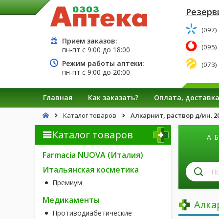
Резерв
(097)
Прием заказов:
(095)
пн-пт с
9:00
до
18:00
Режим работы аптеки:
(073)
пн-пт с
9:00
до
20:00
Главная
Как заказать?
Оплата, доставк
Каталог товаров
Алкарнит, раствор д/ин. 20
Каталог товаров
А
Б
Farmacia NUOVA (Италия)
П
Итальянская косметика
л
Премиум
п
н
Медикаменты
Алка
Противодиабетические