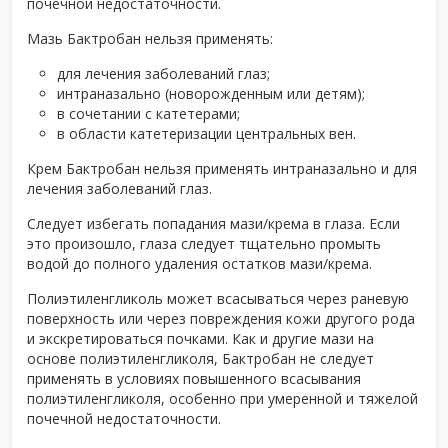
почечной недостаточности.
Мазь Бактробан нельзя применять:
для лечения заболеваний глаз;
интраназально (новорожденным или детям);
в сочетании с катетерами;
в области катетеризации центральных вен.
Крем Бактробан нельзя применять интраназально и для
лечения заболеваний глаз.
Следует избегать попадания мази/крема в глаза. Если
это произошло, глаза следует тщательно промыть
водой до полного удаления остатков мази/крема.
Полиэтиленгликоль может всасываться через раневую
поверхность или через повреждения кожи другого рода
и экскретироваться почками. Как и другие мази на
основе полиэтиленгликоля, Бактробан не следует
применять в условиях повышенного всасывания
полиэтиленгликоля, особенно при умеренной и тяжелой
почечной недостаточности.