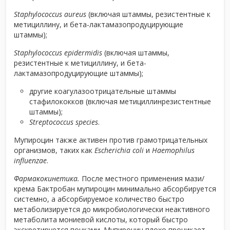
Staphylococcus aureus
(включая штаммы, резистентные к
метициллину, и бета-лактамазопродуцирующие
штаммы);
Staphylococcus epidermidis
(включая штаммы,
резистентные к метициллину, и бета-
лактамазопродуцирующие штаммы);
другие коагулазоотрицательные штаммы
стафилококков (включая метициллинрезистентные
штаммы);
Streptococcus species
.
Мупироцин также активен против грамотрицательных
организмов, таких как
Escherichia coli
и
Haemophilus
influenzae
.
Фармакокинетика.
После местного применения мази/
крема Бактробан мупироцин минимально абсорбируется
системно, а абсорбируемое количество быстро
метаболизируется до микробиологически неактивного
метаболита мониевой кислоты, который быстро
экскретируется почками. Мупироцин плохо проникает