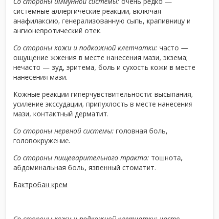
Со стороны иммунной системы:
очень редко —
системные аллергические реакции, включая
анафилаксию, генерализованную сыпь, крапивницу и
ангионевротический отек.
Со стороны кожи и подкожной клетчатки:
часто —
ощущение жжения в месте нанесения мази, экзема;
нечасто — зуд, эритема, боль и сухость кожи в месте
нанесения мази.
Кожные реакции гиперчувствительности: высыпания,
усиление экссудации, припухлость в месте нанесения
мази, контактный дерматит.
Со стороны нервной системы:
головная боль,
головокружение.
Со стороны пищеварительного тракта:
тошнота,
абдоминальная боль, язвенный стоматит.
Бактробан крем
Со стороны кожи и подкожной клетчатки:
часто
—