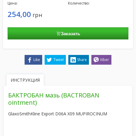
Цена:
Количество:
254,00
грн
Заказать
Like
Tweet
Share
Viber
ИНСТРУКЦИЯ
БАКТРОБАН мазь
(BACTROBAN
ointment)
GlaxoSmithKline Export
D06A X09
MUPIROCINUM