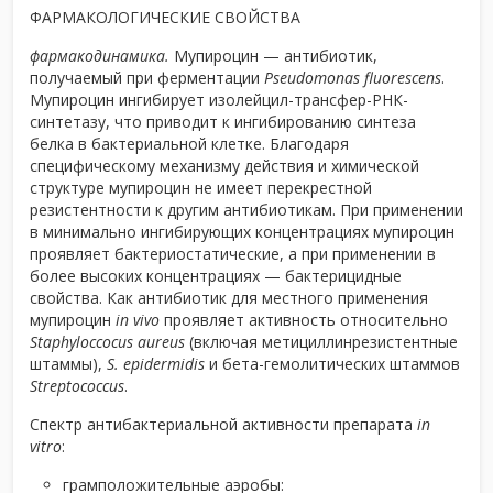
ФАРМАКОЛОГИЧЕСКИЕ СВОЙСТВА
фармакодинамика.
Мупироцин — антибиотик,
получаемый при ферментации
Pseudomonas fluorescens
.
Мупироцин ингибирует изолейцил-трансфер-РНК-
синтетазу, что приводит к ингибированию синтеза
белка в бактериальной клетке. Благодаря
специфическому механизму действия и химической
структуре мупироцин не имеет перекрестной
резистентности к другим антибиотикам. При применении
в минимально ингибирующих концентрациях мупироцин
проявляет бактериостатические, а при применении в
более высоких концентрациях — бактерицидные
свойства. Как антибиотик для местного применения
мупироцин
in vivo
проявляет активность относительно
Staphyloccocus aureus
(включая метициллинрезистентные
штаммы),
S. epidermidis
и бета-гемолитических штаммов
Streptococcus
.
Спектр антибактериальной активности препарата
in
vitro
:
грамположительные аэробы: