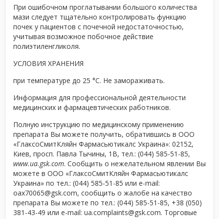
При ошибочном проглатывании большого количества
мази следует тщательно контролировать функцию
почек у пациентов с почечной недостаточностью,
учитывая возможное побочное действие
полиэтиленгликоля.
УСЛОВИЯ ХРАНЕНИЯ
при температуре до 25 °С. Не замораживать.
Информация для профессиональной деятельности
медицинских и фармацевтических работников.
Полную инструкцию по медицинскому применению
препарата Вы можете получить, обратившись в ООО
«ГлаксоСмитКляйн Фармасьютикалс Украина»: 02152,
Киев, просп. Павла Тычины, 1В, тел.: (044) 585-51-85,
www.ua.gsk.com
. Сообщить о нежелательном явлении Вы
можете в ООО «ГлаксоСмитКляйн Фармасьютикалс
Украина» по тел.: (044) 585-51-85 или e-mail:
oax70065@gsk.com
, сообщить о жалобе на качество
препарата Вы можете по тел.: (044) 585-51-85, +38 (050)
381-43-49 или е-mail:
ua.complaints@gsk.com
. Торговые