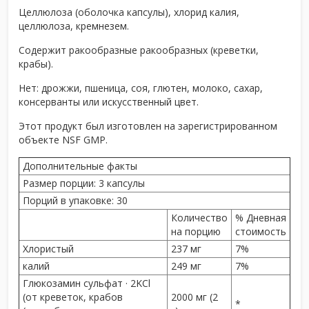
Целлюлоза (оболочка капсулы), хлорид калия,
целлюлоза, кремнезем.
Содержит ракообразные ракообразных (креветки,
крабы).
Нет: дрожжи, пшеница, соя, глютен, молоко, сахар,
консерванты или искусственный цвет.
Этот продукт был изготовлен на зарегистрированном
объекте NSF GMP.
Дополнительные факты
Размер порции:
3 капсулы
Порций в упаковке:
30
Количество
% Дневная
на порцию
стоимость
Хлористый
237 мг
7%
калий
249 мг
7%
Глюкозамин сульфат · 2KCl
(от креветок, крабов
2000 мг (2
*