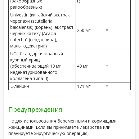
(ракообразных
г)
ракообразных)
Univestin (китайский экстракт
черепахи (scutellaria
baicalensis) (корень), экстракт
250 мг
*
черных катеху (Acacia
catechu) (сердцевина),
мальтодекстрин)
UCII Стандартизованный
куриный хрящ
(обеспечивающий 10 мг
40 мг
*
неденатурированного
коллагена типа II)
L-лейцин
171 мг
*
Предупреждения
Не для использования беременными и кормящими
женщинами. Если вы принимаете лекарства или
планируете хирургическую операцию,