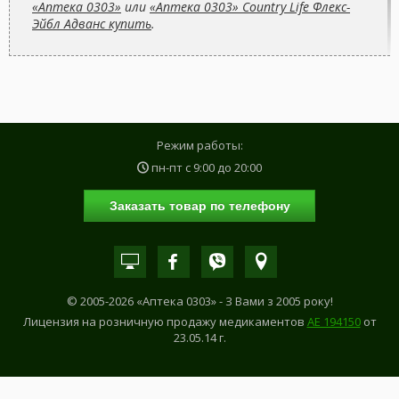
«Аптека 0303»
или
«Аптека 0303» Country Life Флекс-
Эйбл Адванс купить
.
Режим работы:
пн-пт с
9:00
до
20:00
Заказать товар по телефону
© 2005-2026 «Аптека 0303» - З Вами з 2005 року!
Лицензия на розничную продажу медикаментов
АE 194150
от
23.05.14 г.
САМОЛЕЧЕНИЕ МОЖЕТ БЫТЬ ОПАСНЫМ ДЛЯ ВАШЕГО ЗДОРОВЬЯ!