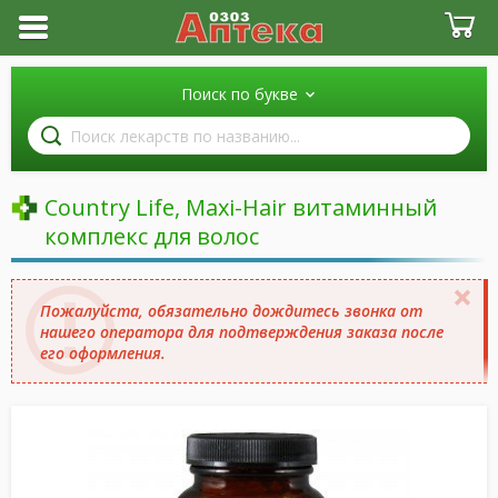
Поиск по букве
Поиск
лекарств
по
названию
Country Life, Maxi-Hair витаминный
комплекс для волос
Пожалуйста, обязательно дождитесь звонка от
нашего оператора для подтверждения заказа после
его оформления.