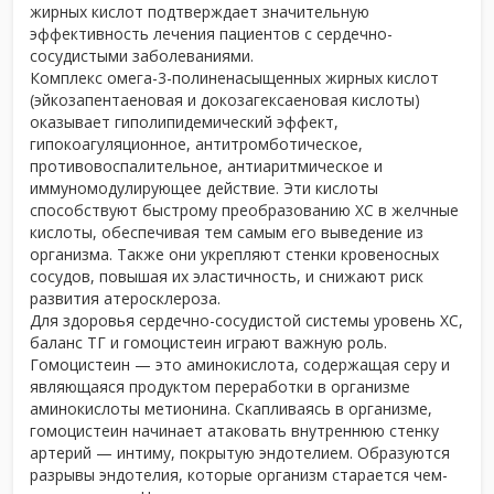
жирных кислот подтверждает значительную
эффективность лечения пациентов с сердечно-
сосудистыми заболеваниями.
Комплекс омега-3-полиненасыщенных жирных кислот
(эйкозапентаеновая и докозагексаеновая кислоты)
оказывает гиполипидемический эффект,
гипокоагуляционное, антитромботическое,
противовоспалительное, антиаритмическое и
иммуномодулирующее действие. Эти кислоты
способствуют быстрому преобразованию ХС в желчные
кислоты, обеспечивая тем самым его выведение из
организма. Также они укрепляют стенки кровеносных
сосудов, повышая их эластичность, и снижают риск
развития атеросклероза.
Для здоровья сердечно-сосудистой системы уровень ХС,
баланс ТГ и гомоцистеин играют важную роль.
Гомоцистеин — это аминокислота, содержащая серу и
являющаяся продуктом переработки в организме
аминокислоты метионина. Скапливаясь в организме,
гомоцистеин начинает атаковать внутреннюю стенку
артерий — интиму, покрытую эндотелием. Образуются
разрывы эндотелия, которые организм старается чем-