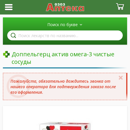
Поиск по букве
Поиск
лекарств
по
названию
Доппельгерц актив омега-3 чистые
сосуды
Пожалуйста, обязательно дождитесь звонка от
нашего оператора для подтверждения заказа после
его оформления.