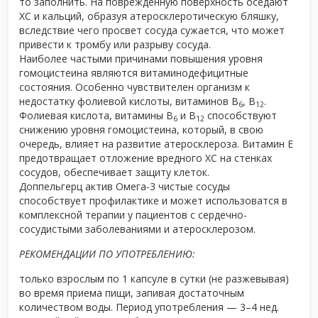
то заполнить. На поврежденную поверхность оседают
ХС и кальций, образуя атеросклеротическую бляшку,
вследствие чего просвет сосуда сужается, что может
привести к тромбу или разрыву сосуда.
Наиболее частыми причинами повышения уровня
гомоцистеина являются витаминодефицитные
состояния. Особенно чувствителен организм к
недостатку фолиевой кислоты, витаминов В
, В
.
6
12
Фолиевая кислота, витамины В
и В
способствуют
6
12
снижению уровня гомоцистеина, который, в свою
очередь, влияет на развитие атеросклероза. Витамин Е
предотвращает отложение вредного ХС на стенках
сосудов, обеспечивает защиту клеток.
Доппельгерц актив Омега-3 чистые сосуды
способствует профилактике и может использоватся в
комплексной терапии у пациентов с сердечно-
сосудистыми заболеваниями и атеросклерозом.
РЕКОМЕНДАЦИИ ПО УПОТРЕБЛЕНИЮ:
только взрослым по 1 капсуле в сутки (не разжевывая)
во время приема пищи, запивая достаточным
количеством воды. Период употребления — 3–4 нед.