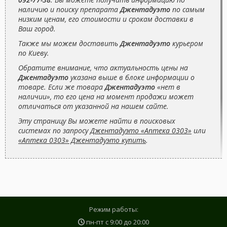
наличию и поиску препарата
Джентадуэто
по самым
низким ценам, его стоимости и срокам доставки в
Ваш город.
Также мы можем доставить
Джентадуэто
курьером
по Киеву.
Обратите внимание, что актуальность цены на
Джентадуэто
указана выше в блоке информации о
товаре. Если же товара
Джентадуэто
«нет в
наличии», то его цена на момент продажи может
отличаться от указанной на нашем сайте.
Эту страницу Вы можете найти в поисковых
системах по запросу
Джентадуэто «Аптека 0303»
или
«Аптека 0303» Джентадуэто купить
.
Режим работы:
пн-пт с
9:00
до
20:00