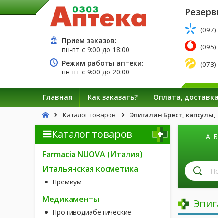
Резерв
(097)
Прием заказов:
(095)
пн-пт с
9:00
до
18:00
Режим работы аптеки:
(073)
пн-пт с
9:00
до
20:00
Главная
Как заказать?
Оплата, доставк
Каталог товаров
Эпигалин Брест, капсулы,
Каталог товаров
А
Б
Farmacia NUOVA (Италия)
П
Итальянская косметика
л
Премиум
п
н
Медикаменты
Эпиг
Противодиабетические