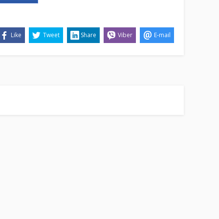
Like
Tweet
Share
Viber
E-mail