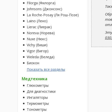
Filorga (Филорга)
Так
Johnsons (Джонсонс)
Обр
La Roche-Posay (Ля Рош-Позе)
тов
Laino (Лено)
отл
Lierac (Лиерак)
Эту
Noreva (Норева)
030
Nuxe (Нюкс)
Vichy (Виши)
Vigor (Вигор)
Weleda (Веледа)
Биокон
Показать все разделы
Медтехника
Глюкометры
Для диагностики
Ингаляторы
Термометры
Тонометры