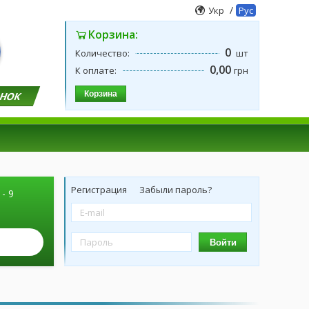
/
Укр
Рус
Корзина:
0
Количество:
шт
0,00
К оплате:
грн
Корзина
ОНОК
Регистрация
Забыли пароль?
 - 9
Войти