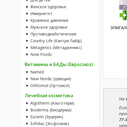
Женское здоровье
Иммунитет
Кровяное давление
Мужское здоровье
ЭПИГАЛ
Противодиабетические
Country Life (Кантри Лайф)
Metagenics (Метадженикс)
Now Foods
Витамины и БАДы (Евросоюз)
Named
New Nordic (Швеция)
Orthomol (Ортомол)
Лечебная косметика
На 
Algotherm (Альготерм)
Есл
Bioderma (Биодерма)
про
Eucerin (Эуцерин)
77-
Exfoliac (Эксфолиак)
цен