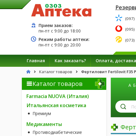
Резерв
(097)
Прием заказов:
(095)
пн-пт с
9:00
до
18:00
Режим работы аптеки:
(073)
пн-пт с
9:00
до
20:00
Главная
Как заказать?
Оплата, доставк
Каталог товаров
Фертиловит Fertilovit F35 P
Каталог товаров
А
Б
Farmacia NUOVA (Италия)
П
Итальянская косметика
л
Премиум
п
н
Медикаменты
Ферти
Противодиабетические