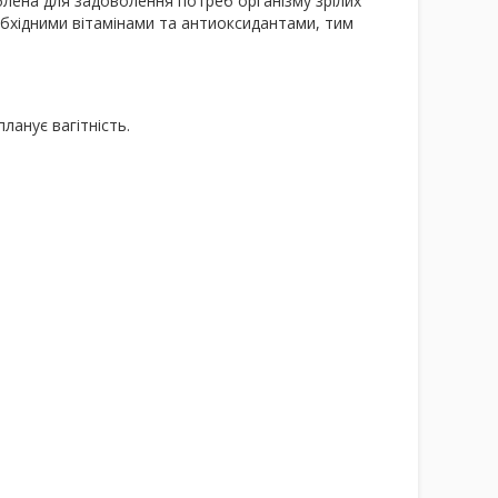
блена для задоволення потреб організму зрілих
еобхідними вітамінами та антиоксидантами, тим
планує вагітність.