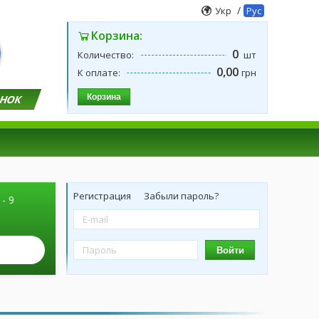
/
Укр
Рус
Корзина:
0
Количество:
шт
0,00
К оплате:
грн
Корзина
ОНОК
Регистрация
Забыли пароль?
 - 9
Войти