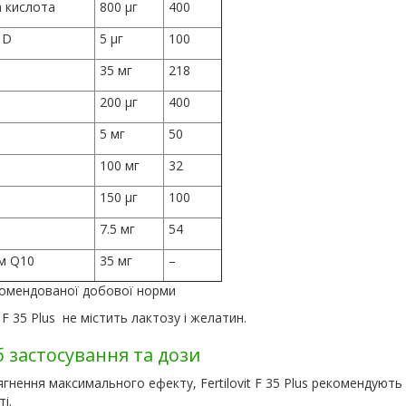
а кислота
800 µг
400
 D
5 µг
100
35 мг
218
200 µг
400
5 мг
50
100 мг
32
150 µг
100
7.5 мг
54
м Q10
35 мг
–
комендованої добової норми
it F 35 Plus не містить лактозу і желатин.
б застосування та дози
гнення максимального ефекту, Fertilovit F 35 Plus рекомендують
і.