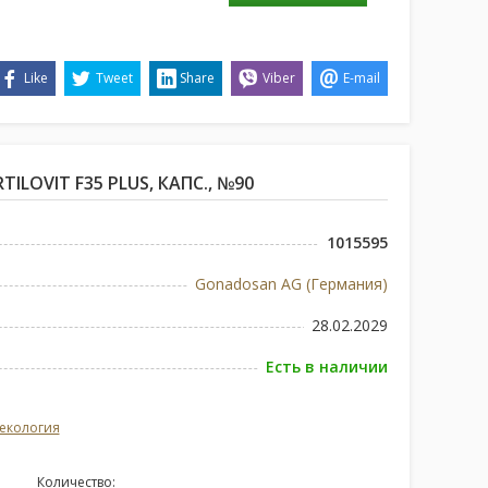
Like
Tweet
Share
Viber
E-mail
ILOVIT F35 PLUS, КАПС., №90
1015595
Gonadosan AG (Германия)
28.02.2029
Есть в наличии
екология
Количество: