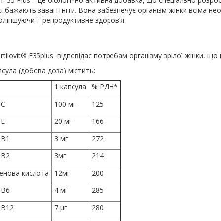
t F 35 Plus
– це біологічно активна добавка, що спеціально розро
кі бажають завагітніти. Вона забезпечує організм жінки всіма н
ліпшуючи її репродуктивне здоров’я.
rtilovit® F35plus відповідає потребам організму зрілої жінки, що 
сула (добова доза) містить:
1 капсула
% РДН*
 C
100 мг
125
 E
20 мг
166
 B1
3 мг
272
 B2
3мг
214
енова кислота
12мг
200
 B6
4 мг
285
 B12
7 µг
280