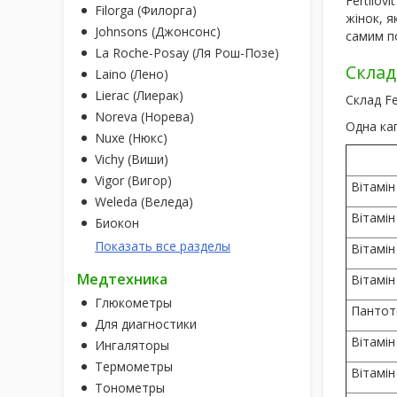
Fertilovi
Filorga (Филорга)
жінок, я
Johnsons (Джонсонс)
самим по
La Roche-Posay (Ля Рош-Позе)
Склад
Laino (Лено)
Lierac (Лиерак)
Склад Fe
Noreva (Норева)
Одна кап
Nuxe (Нюкс)
Vichy (Виши)
Vigor (Вигор)
Вітамін
Weleda (Веледа)
Вітамін
Биокон
Показать все разделы
Вітамін
Медтехника
Вітамін
Глюкометры
Пантот
Для диагностики
Вітамін
Ингаляторы
Термометры
Вітамін
Тонометры