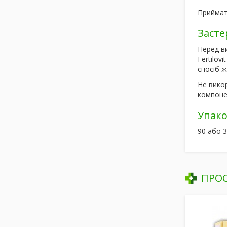
Приймати
Заст
Перед в
Fertilov
спосіб ж
Не викор
компоне
Упако
90 або 3
ПРО