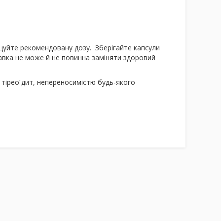
ищуйте рекомендовану дозу. Зберігайте капсули
добавка не може й не повинна заміняти здоровий
й тіреоїдит, непереносимістю будь-якого