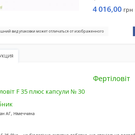
4 016,00
грн
шний вид упаковки может отличаться от изображенного
УКЦИЯ
Фертіловіт
ловіт F 35 плюс капсули № 30
бник
ан АГ, Німеччина