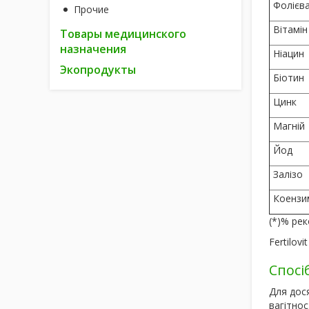
Фолієв
Прочие
Вітамін
Товары медицинского
назначения
Ніацин
Экопродукты
Біотин
Цинк
Магній
Йод
Залізо
Коензи
(*)% ре
Fertilov
Спосі
Для дося
вагітност