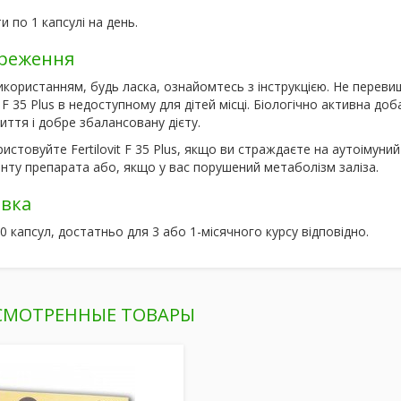
 по 1 капсулі на день
.
ереження
икористанням, будь ласка, ознайомтесь з інструкцією. Не перев
it F 35 Plus в недоступному для дітей місці. Біологічно активна 
иття і добре збалансовану дієту.
истовуйте Fertilovit F 35 Plus, якщо ви страждаєте на аутоімуни
нту препарата або, якщо у вас порушений метаболізм заліза.
вка
0 капсул, достатньо для 3 або 1-місячного курсу відповідно.
СМОТРЕННЫЕ ТОВАРЫ