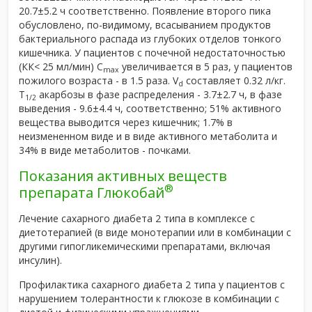
20.7±5.2 ч соответственно. Появление второго пика
обусловлено, по-видимому, всасыванием продуктов
бактериального распада из глубоких отделов тонкого
кишечника. У пациентов с почечной недостаточностью
(КК< 25 мл/мин) C
увеличивается в 5 раз, у пациентов
max
пожилого возраста - в 1.5 раза. V
составляет 0.32 л/кг.
d
T
акарбозы в фазе распределения - 3.7±2.7 ч, в фазе
1/2
выведения - 9.6±4.4 ч, соответственно; 51% активного
вещества выводится через кишечник; 1.7% в
неизмененном виде и в виде активного метаболита и
34% в виде метаболитов - почками.
Показания активных веществ
®
препарата Глюкобай
Лечение сахарного диабета 2 типа в комплексе с
диетотерапией (в виде монотерапии или в комбинации с
другими гипогликемическими препаратами, включая
инсулин).
Профилактика сахарного диабета 2 типа у пациентов с
нарушением толерантности к глюкозе в комбинации с