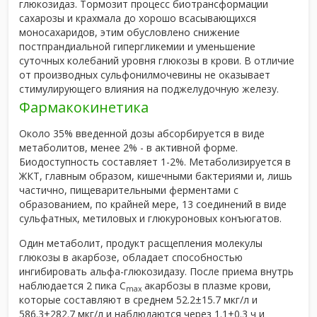
глюкозидаз. Тормозит процесс биотрансформации
сахарозы и крахмала до хорошо всасывающихся
моносахаридов, этим обусловлено снижение
постпрандиальной гипергликемии и уменьшение
суточных колебаний уровня глюкозы в крови. В отличие
от производных сульфонилмочевины не оказывает
стимулирующего влияния на поджелудочную железу.
Фармакокинетика
Около 35% введенной дозы абсорбируется в виде
метаболитов, менее 2% - в активной форме.
Биодоступность составляет 1-2%. Метаболизируется в
ЖКТ, главным образом, кишечными бактериями и, лишь
частично, пищеварительными ферментами с
образованием, по крайней мере, 13 соединений в виде
сульфатных, метиловых и глюкуроновых конъюгатов.
Один метаболит, продукт расщепления молекулы
глюкозы в акарбозе, обладает способностью
ингибировать альфа-глюкозидазу. После приема внутрь
наблюдается 2 пика C
акарбозы в плазме крови,
max
которые составляют в среднем 52.2±15.7 мкг/л и
586.3±282.7 мкг/л и наблюдаются через 1.1±0.3 ч и