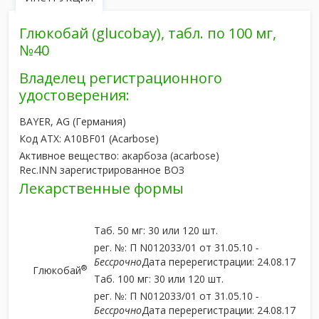
Глюкобай (glucobay), табл. по 100 мг,
№40
Владелец регистрационного
удостоверения:
BAYER, AG
(Германия)
Код ATX:
A10BF01
(Acarbose)
Активное вещество:
акарбоза
(acarbose)
Rec.INN
зарегистрированное ВОЗ
Лекарственные формы
Таб. 50 мг: 30 или 120 шт.
рег. №: П N012033/01 от 31.05.10
-
Бессрочно
Дата перерегистрации: 24.08.17
®
Глюкобай
Таб. 100 мг: 30 или 120 шт.
рег. №: П N012033/01 от 31.05.10
-
Бессрочно
Дата перерегистрации: 24.08.17