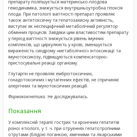
препарату поліпшується материнсько-плодова
гемодинаміка, знижується внутрішньоутробна гіпоксія
плода. При патології вагітності препарат проявляє
також антитоксичну та гепатозахисну активність,
виступає як неспецифічний метаболічний регулятор
обмінних процесів. Завдяки цим властивостям препарату
у період вагітності знижується рівень імунних
комплексів, що циркулюють у крові, зменшується
вираженість синдрому «метаболічної» інтоксикації та
імунотоксикозу, підвищуються компенсаторно-
пристосувальні реакції організму.
Глутаргін не проявляє ембріотоксичних,
гонадотоксичних і мутагенних ефектів, не спричиняє
алергічних та імунотоксичних реакцій.
Фармакокінетика.
Не досліджувалась.
Показання
У комплексній терапії гострих та хронічних гепатитів
різної етіології, у т. ч. при отруєннях гепатотропними
отрутами (блідою поганкою, хімічними та лікарськими