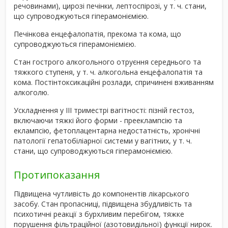
речовинами), цирозі печінки, лептоспірозі, у т. ч. стани,
що супроводжуються гіперамоніємією.
Печінкова енцефалопатія, прекома та кома, що
супроводжуються гіперамоніємією.
Стан гострого алкогольного отруєння середнього та
тяжкого ступеня, у т. ч. алкогольна енцефалопатія та
кома. Постінтоксикаційні розлади, спричинені вживанням
алкоголю.
Ускладнення у III триместрі вагітності: пізній гестоз,
включаючи тяжкі його форми - прееклампсію та
еклампсію, фетоплацентарна недостатність, хронічні
патології гепатобіліарної системи у вагітних, у т. ч.
стани, що супроводжуються гіперамоніємією.
Протипоказання
Підвищена чутливість до компонентів лікарського
засобу. Стан пропасниці, підвищена збудливість та
психотичні реакції з бурхливим перебігом, тяжке
порушення фільтраційної (азотовидільної) функції нирок.