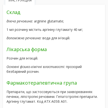
ИНСТРУКЦИЯ
Склад
діюча речовина:
arginine glutamate;
1 мл розчину містить аргініну глутамату 40 мг;
допоміжна речовина:
вода для ін'єкцій.
Лікарська форма
Розчин для ін'єкцій.
Основні фізико-хімічні властивості:
прозорий
безбарвний розчин.
Фармакотерапевтична група
Препарати, що застосовуються при захворюваннях
печінки, ліпотропні речовини. Гепатотропні препарати.
Аргініну глутамат. Код АТХ А05В А01.