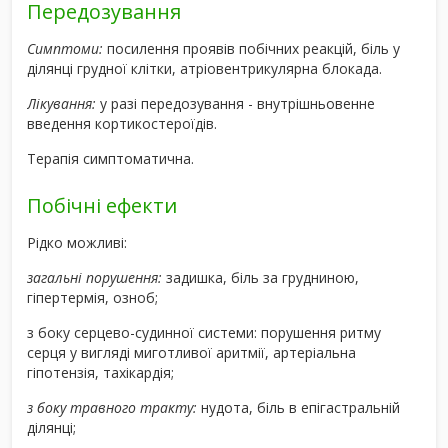
Передозування
Симптоми:
посилення проявів побічних реакцій, біль у
ділянці грудної клітки, атріовентрикулярна блокада.
Лікування:
у разі передозування - внутрішньовенне
введення кортикостероїдів.
Терапія симптоматична.
Побічні ефекти
Рідко можливі:
загальні порушення:
задишка, біль за грудниною,
гіпертермія, озноб;
з боку серцево-судинної системи: порушення ритму
серця у вигляді миготливої аритмії, артеріальна
гіпотензія, тахікардія;
з боку травного тракту:
нудота, біль в епігастральній
ділянці;