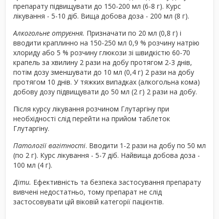
препарату підвищувати до 150-200 мл (6-8 г). Курс
лікування - 5-10 діб. Вища добова доза - 200 мл (8 г).
Алкогольне отруєння.
Призначати по 20 мл (0,8 г) і
вводити краплинно на 150-250 мл 0,9 % розчину натрію
хлориду або 5 % розчину глюкози зі швидкістю 60-70
крапель за хвилину 2 рази на добу протягом 2-3 днів,
потім дозу зменшувати до 10 мл (0,4 г) 2 рази на добу
протягом 10 днів. У тяжких випадках (алкогольна кома)
добову дозу підвищувати до 50 мл (2 г) 2 рази на добу.
Після курсу лікування розчином Глутаргіну при
необхідності слід перейти на при­йом таблеток
Глутаргіну.
Патологїї вагітності
. Вводити 1-2 рази на добу по 50 мл
(по 2 г). Курс лікування - 5-7 діб. Найвища добова доза -
100 мл (4 г).
Діти.
Ефективність та безпека застосування препарату
вивчені недостатньо, тому препарат не слід
застосовувати цій віковій категорії пацієнтів.