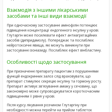
Взаємодія з іншими лікарськими
засобами та інші види взаємодії
При одночасному застосуванні амінофілін потенціює
підвищення концентрації ендогенного інсуліну у крові.
Глутаргін може посилювати ефект антиагрегаційних
засобів (дипіридамолу). Попереджає та послаблює
нейротоксичні явища, які можуть виникнути при
застосуванні ізоніазиду. Послаблює ефект вінбластину.
Особливості щодо застосування
При призначенні препарату пацієнтам з порушеннями
функ­цій ендокринних залоз слід враховувати, що
препарат стимулює секрецію інсу­ліну та гормону росту.
Препарат активує зв'язування аміаку у сечовину, що
закономірно може супроводжуватися короткочасним
підвищенням її рівня у крові.
Після курсу лікування розчином Глутаргіну при
необхідності можна перейти на прийом таблеток