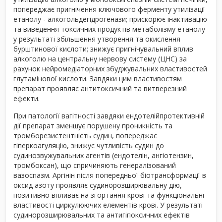
попереджає пригнічення ключового ферменту утилізації
етанолу - алкогольдегідрогенази; прискорює інактивацію
та виведення токсичних продуктів метаболізму етанолу
у результаті збільшення утворення та окислення
бурштинової кислоти; знижує пригнічувальний вплив
алкоголю на центральну нервову систему (ЦНС) за
рахунок нейромедіаторних збуджувальних властивостей
глутамінової кислоти. Завдяки цим властивостям
препарат проявляє антитоксичний та витверезний
ефекти.
При патології вагітності завдяки ендотелійпротективній
дії препарат зменшує порушену проникність та
тромборезистентність судин, попереджає
гіперкоагуляцію, знижує чутливість судин до
судинозвужувальних агентів (ендотелін, ангіотензин,
тромбоксан), що спричиняють генералізований
вазоспазм. Аргінін після попередньої біотрансформації в
оксид азоту проявляє судинорозширювальну дію,
позитивно впливає на згортання крові та функціональні
властивості циркулюючих елементів крові. У результаті
судинорозширювальних та антигіпоксичних ефектів