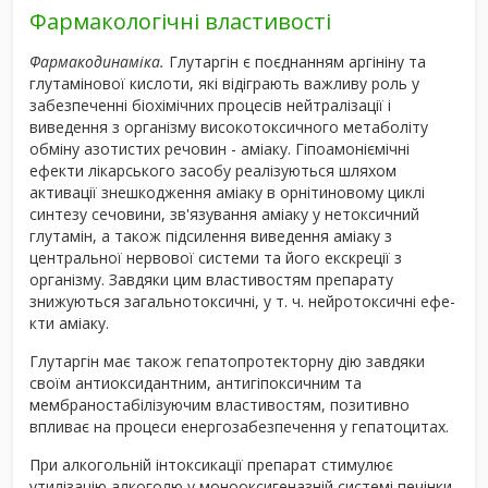
Фармакологічні властивості
Фармакодинаміка.
Глутаргін є поєднанням аргініну та
глутамінової кис­лоти, які відіграють важливу роль у
забезпеченні біохімічних процесів нейтралі­зації і
виведення з організму високотоксичного метаболіту
обміну азотистих речовин - аміаку. Гіпоамоніємічні
ефекти лікарського засобу реалізуються шляхом
активації знешкодження аміаку в орнітиновому циклі
синтезу сечовини, зв'язування аміаку у нетоксичний
глутамін, а також підсилення виведення аміаку з
центральної нервової системи та його екскреції з
організму. Завдяки цим властивос­тям препарату
знижуються загальнотоксичні, у т. ч. нейротоксичні ефе­
кти аміаку.
Глутаргін має також гепатопротекторну дію завдяки
своїм антиоксидант­ним, антигіпоксичним та
мембраностабілізуючим властивостям, позитивно
впливає на процеси енергозабезпечення у гепатоцитах.
При алкогольній інтоксикації препарат стимулює
утилізацію алкоголю у монооксигеназній системі печінки,