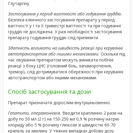
Глутаргіну.
Застосування у період вагітності або годування груддю.
Безпека клінічного застосування препарату у період
вагітності у I та II триместрі вагітності та при годуванні
груддю не досліджена. У разі необхідності застосування
препарату годування груддю слід припинити.
Здатність впливати на швидкість реакції при керуванні
автотранспортом або іншими механізмами.
Оскільки під
час лікування препаратом можуть виникати побічні
реакції з боку ЦНС (головний біль, запаморочення,
тремор), слід дотримуватися обережності при керуванні
автотранспортом або іншими механізмами.
Спосіб застосування та дози
Препарат призначати дорослим внутрішньо­венно.
Гепатити, гіперамоніємія.
Вводити краплинно 2 рази на
добу по 50 мл (2 г) на 150-250 мл 0,9 % розчину натрію
хлориду або 5 % розчину глюкози зі швидкістю 60-70
крапель за хвилину. У тяж­ких випадках добову дозу