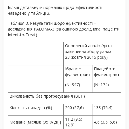
Більш детальну інформацію щодо ефективності
наведено у таблиці 3.
Таблиця 3. Результати щодо ефективності –
дослідження PALOMA-3 (за оцінкою дослідника, пацієнти
Intent-to-Treat)
Оновлений аналіз (дата
закінчення збору даних –
23 жовтня 2015 року)
Ібранс +
Плацебо +
фулвестрант
фулвестрант
(N=347)
(N=174)
Виживаність без прогресування (ВБП)
Кількість випадків (%)
200 (57,6)
133 (76,4)
11,2 (9,5;
Медіана [місяців (95 % ДІ)]
4,6 (3,5; 5,6)
12,9)