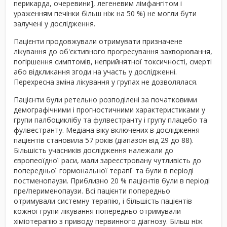
перикарда, очеревини], легеневим лімфангітом і
ураженням печінки більш ніж на 50 %) не могли бути
залучені у дослідження.
Пацієнти продовжували отримувати призначене
лікування до об'єктивного прогресування захворювання,
погіршення симптомів, неприйнятної токсичності, смерті
або відкликання згоди на участь у дослідженні.
Перехресна зміна лікування у групах не дозволялася.
Пацієнти були ретельно розподілені за початковими
демографічними і прогностичними характеристиками у
групи палбоциклібу та фулвестранту і групу плацебо та
фулвестранту. Медіана віку включених в дослідження
пацієнтів становила 57 років (діапазон від 29 до 88).
Більшість учасників дослідження належали до
європеоїдної раси, мали зареєстровану чутливість до
попередньої гормональної терапії та були в періоді
постменопаузи. Приблизно 20 % пацієнтів були в періоді
пре/перименопаузи. Всі пацієнти попередньо
отримували системну терапію, і більшість пацієнтів
кожної групи лікування попередньо отримували
хіміотерапію з приводу первинного діагнозу. Більш ніж