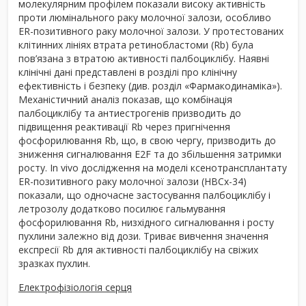
молекулярним профілем показали високу активність
проти люмінального раку молочної залози, особливо
ER-позитивного раку молочної залози. У протестованих
клітинних лініях втрата ретинобластоми (Rb) була
пов’язана з втратою активності палбоциклібу. Наявні
клінічні дані представлені в розділі про клінічну
ефективність і безпеку (див. розділ «Фармакодинаміка»).
Механістичний аналіз показав, що комбінація
палбоциклібу та антиестрогенів призводить до
підвищення реактивації Rb через пригнічення
фосфорилювання Rb, що, в свою чергу, призводить до
зниження сигналювання E2F та до збільшення затримки
росту. In vivo дослідження на моделі ксенотрансплантату
ER-позитивного раку молочної залози (HBCx-34)
показали, що одночасне застосування палбоциклібу і
летрозолу додатково посилює гальмування
фосфорилювання Rb, низхідного сигналювання і росту
пухлини залежно від дози. Триває вивчення значення
експресії Rb для активності палбоциклібу на свіжих
зразках пухлин.
Електрофізіологія серця