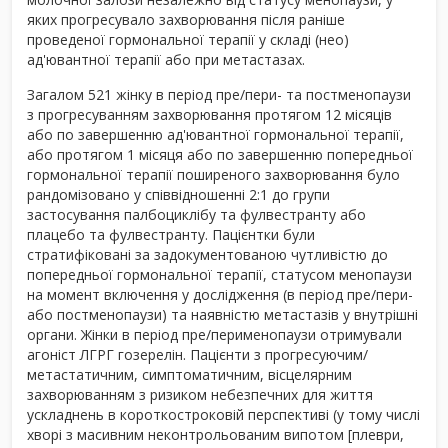
яких прогресувало захворювання після раніше
проведеної гормональної терапії у складі (нео)
ад'ювантної терапії або при метастазах.
Загалом 521 жінку в період пре/пери- та постменопаузи
з прогресуванням захворювання протягом 12 місяців
або по завершенню ад'ювантної гормональної терапії,
або протягом 1 місяця або по завершенню попередньої
гормональної терапії поширеного захворювання було
рандомізовано у співвідношенні 2:1 до групи
застосування палбоциклібу та фулвестранту або
плацебо та фулвестранту. Пацієнтки були
стратифіковані за задокументованою чутливістю до
попередньої гормональної терапії, статусом менопаузи
на момент включення у дослідження (в період пре/пери-
або постменопаузи) та наявністю метастазів у внутрішні
органи. Жінки в період пре/перименопаузи отримували
агоніст ЛГРГ гозерелін. Пацієнти з прогресуючим/
метастатичним, симптоматичним, вісцелярним
захворюванням з ризиком небезпечних для життя
ускладнень в короткостроковій перспективі (у тому числі
хворі з масивним неконтрольованим випотом [плеври,