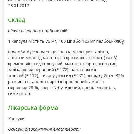
23.01.2017
Склад
діюча речовина:
палбоцикліб;
1 капсула містить 75 мг, 100 мг або 125 мг палбоциклібу;
допоміжні речовини:
целюлоза мікрокристалічна,
лактози моногідрат, натрію крохмальгліколят (тип А),
кремнію діоксид колоїдний, магнію стеарат, желатин,
заліза оксид червоний (Е 172), заліза оксид
жовтий (Е 172), титану діоксид (Е 171), шелаку Glaze 45%
розчин в етанолі, спирт ізопропіловий, амонію
гідроксид 28 %, спирт N-бутиловий, пропіленгліколь,
симетикон.
Лікарська форма
Капсули.
Основні фізико-хімічні властивості: