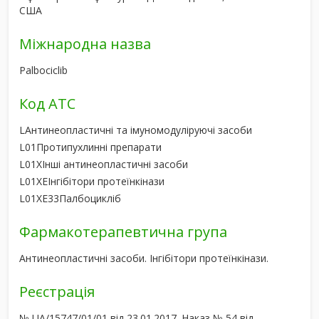
США
Міжнародна назва
Palbociclib
Код АТС
L
Антинеопластичні та імуномодуліруючі засоби
L01
Протипухлинні препарати
L01X
Інші антинеопластичні засоби
L01XE
Інгібітори протеїнкінази
L01XE33
Палбоцикліб
Фармакотерапевтична група
Антинеопластичні засоби. Інгібітори протеїнкінази.
Реєстрація
№ UA/15747/01/01 від 23.01.2017. Наказ № 54 від