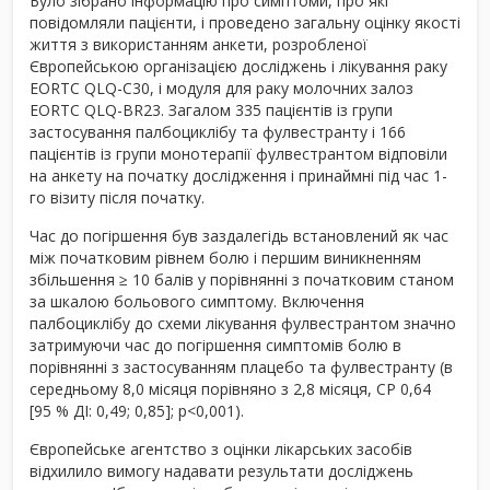
Було зібрано інформацію про симптоми, про які
повідомляли пацієнти, і проведено загальну оцінку якості
життя з використанням анкети, розробленої
Європейською організацією досліджень і лікування раку
EORTC QLQ-C30, і модуля для раку молочних залоз
EORTC QLQ-BR23. Загалом 335 пацієнтів із групи
застосування палбоциклібу та фулвестранту і 166
пацієнтів із групи монотерапії фулвестрантом відповіли
на анкету на початку дослідження і принаймні під час 1-
го візиту після початку.
Час до погіршення був заздалегідь встановлений як час
між початковим рівнем болю і першим виникненням
збільшення ≥ 10 балів у порівнянні з початковим станом
за шкалою больового симптому. Включення
палбоциклібу до схеми лікування фулвестрантом значно
затримуючи час до погіршення симптомів болю в
порівнянні з застосуванням плацебо та фулвестранту (в
середньому 8,0 місяця порівняно з 2,8 місяця, СР 0,64
[95 % ДІ: 0,49; 0,85]; p<0,001).
Європейське агентство з оцінки лікарських засобів
відхилило вимогу надавати результати досліджень