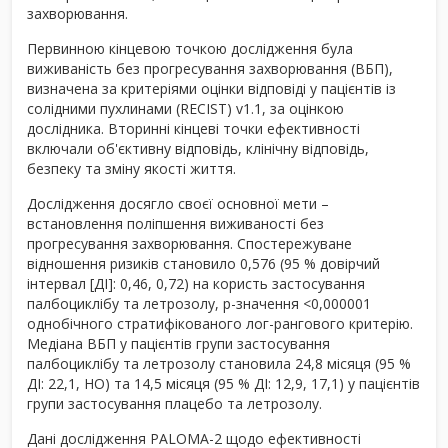
захворювання.
Первинною кінцевою точкою дослідження була
виживаність без прогресування захворювання (ВБП),
визначена за критеріями оцінки відповіді у пацієнтів із
солідними пухлинами (RECIST) v1.1, за оцінкою
дослідника. Вторинні кінцеві точки ефективності
включали об'єктивну відповідь, клінічну відповідь,
безпеку та зміну якості життя.
Дослідження досягло своєї основної мети –
встановлення поліпшення виживаності без
прогресування захворювання. Спостережуване
відношення ризиків становило 0,576 (95 % довірчий
інтервал [ДІ]: 0,46, 0,72) на користь застосування
палбоциклібу та летрозолу, р-значення <0,000001
однобічного стратифікованого лог-рангового критерію.
Медіана ВБП у пацієнтів групи застосування
палбоциклібу та летрозолу становила 24,8 місяця (95 %
ДІ: 22,1, НО) та 14,5 місяця (95 % ДІ: 12,9, 17,1) у пацієнтів
групи застосування плацебо та летрозолу.
Дані дослідження PALOMA-2 щодо ефективності