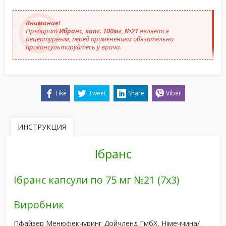
Внимание!
Препарат
Ибранс, капс. 100мг, №21
является
рецептурным, перед применением обязательно
проконсультируйтесь у врача.
Like
Tweet
Share
Viber
ИНСТРУКЦИЯ
Ібранс
Ібранс капсули по 75 мг №21 (7х3)
Виробник
Пфайзер Менюфекчуринг Дойчленд ГмбХ, Німеччина/