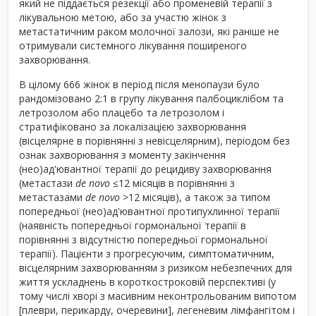
який не піддається резекції або променевій терапії з
лікувальною метою, або за участю жінок з
метастатичним раком молочної залози, які раніше не
отримували системного лікування поширеного
захворювання.
В цілому 666 жінок в період після менопаузи було
рандомізовано 2:1 в групу лікування палбоциклібом та
летрозолом або плацебо та летрозолом і
стратифіковано за локалізацією захворювання
(вісцелярне в порівнянні з невісцелярним), періодом без
ознак захворювання з моменту закінчення
(нео)ад'ювантної терапії до рецидиву захворювання
(метастази
de novo
≤12 місяців в порівнянні з
метастазами
de novo
>12 місяців), а також за типом
попередньої (нео)ад'ювантної протипухлинної терапії
(наявність попередньої гормональної терапії в
порівнянні з відсутністю попередньої гормональної
терапії). Пацієнти з прогресуючим, симптоматичним,
вісцелярним захворюванням з ризиком небезпечних для
життя ускладнень в короткостроковій перспективі (у
тому числі хворі з масивним неконтрольованим випотом
[плеври, перикарду, очеревини], легеневим лімфангітом і