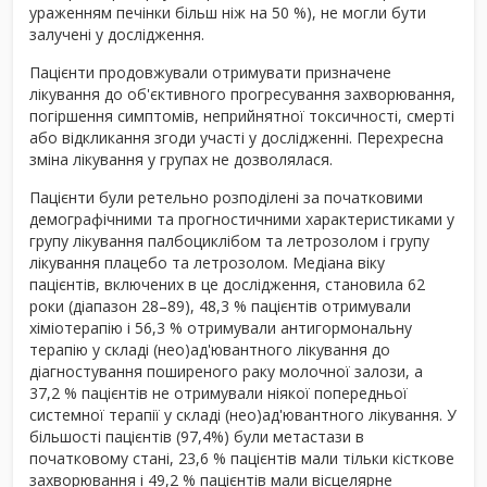
ураженням печінки більш ніж на 50 %), не могли бути
залучені у дослідження.
Пацієнти продовжували отримувати призначене
лікування до об'єктивного прогресування захворювання,
погіршення симптомів, неприйнятної токсичності, смерті
або відкликання згоди участі у дослідженні. Перехресна
зміна лікування у групах не дозволялася.
Пацієнти були ретельно розподілені за початковими
демографічними та прогностичними характеристиками у
групу лікування палбоциклібом та летрозолом і групу
лікування плацебо та летрозолом. Медіана віку
пацієнтів, включених в це дослідження, становила 62
роки (діапазон 28–89), 48,3 % пацієнтів отримували
хіміотерапію і 56,3 % отримували антигормональну
терапію у складі (нео)ад'ювантного лікування до
діагностування поширеного раку молочної залози, а
37,2 % пацієнтів не отримували ніякої попередньої
системної терапії у складі (нео)ад'ювантного лікування. У
більшості пацієнтів (97,4%) були метастази в
початковому стані, 23,6 % пацієнтів мали тільки кісткове
захворювання і 49,2 % пацієнтів мали вісцелярне