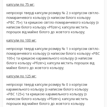
капсули по 75 мг:
непрозорі тверді капсули розміру № 2 з корпусом світло-
помаранчевого кольору (з написом білого кольору
«PBC 75») та кришкою світло-помаранчевого кольору (з
написом білого кольору «Pfizer»); капсула містить
порошок від майже білого до жовтого кольору;
капсули по 100 мг:
непрозорі тверді капсули розміру № 1 з корпусом світло-
помаранчевого кольору (з написом білого кольору «PBC
100») та кришкою карамельного кольору (з написом
білого кольору «Pfizer»); капсула містить порошок від
майже білого до жовтого кольору;
капсули по 125 мг:
непрозорі тверді капсули розміру № 0 з корпусом
карамельного кольору (з написом білого кольору
«PBC 125») та кришкою карамельного кольору (з
написом білого кольору «Pfizer»); капсула містить
порошок від майже білого до жовтого кольору.