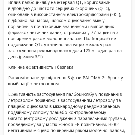
Вплив палбоциклібу на інтервал QT, коригований
відповідно до частоти серцевих скорочень (QTc),
оцінювали з використанням електрокардіограми (ЕКГ),
підібраної за часом, шляхом оцінювання змін у
порівнянні з початковими значеннями і відповідних
фармакокінетичних даних, отриманих у 77 пацієнтів з
поширеним раком молочної залози. Палбоцикліб не
подовжував QTc у клінічно значущих межах у разі
застосування рекомендованої дози 125 мг один раз на
день (режим 3/1)
Клінічна ефективність і безпека
Рандомізоване дослідження 3 фази PALOMA-2: Ібранс у
комбінації з летрозолом
Ефективність застосування палбоциклібу у поєднанні з
летрозолом порівняно із застосуванням летрозолу та
плацебо оцінювали в міжнародному рандомізованому
подвійному сліпому плацебо-контрольованому
багатоцентровому дослідженні з паралельними групами,
проведеному за участю жінок з ER-позитивним, HER2-
негативним місцево поширеним раком молочної залози,