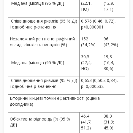
Медіана [місяців (95 % ДІ)]
(22,1,
(12,9,
НО)
17,1)
Співвідношення ризиків (95 % ДІ)
0,576 (0,46, 0,72),
і однобічне р-значення
p<0,000001
Незалежний рентгенографічний
152
96
огляд, кількість випадків (%)
(34,2%)
(43,2%)
30,5
19,3
Медіана [місяців (95 % ДІ)]
(27,4,
(16,4,
НО)
30,6)
Співвідношення ризиків (95 % ДІ)
0,653 (0,505; 0,84),
і однобічне р-значення
p=0,000532
Вторинні кінцеві точки ефективності (оцінка
дослідника)
46,4
38,3
Об’єктивна відповідь [% (95 %
(41,7;
(31,9;
ДІ)]
51,2)
45,0)