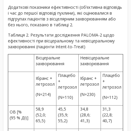
Додаткові показники ефективності (об’єктивна відповідь
і час до першої відповіді пухлини), які оцінювалися в
підгрупах пацієнтів з вісцелярним захворюванням або
без нього, показано в таблиці 2.
Таблиця 2. Результати дослідження PALOMA-2 щодо
ефективності при вісцеральному та невісцеральному
захворюванні (пацієнти Intent-to-Treat)
Вісцеральне
Невісцеральне
захворювання
захворювання
Плацебо
Плацебо
Ібранс +
Ібранс +
+
+
летрозол
летрозол
летрозол
летрозол
(N=214)
(N=230)
(N=110)
(N=112)
58,9
45,5
34,8
31,3
ОВ [%
(52,0;
(35,9;
(28,6;
(22,8;
(95 % ДІ)]
65,5)
55,2)
41,3)
40,7)