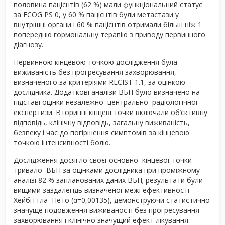
половина пацієнтів (62 %) мали функціональний статус
за ECOG PS 0, у 60 % пацієнтів були метастази у
внутрішні органи і 60 % пацієнтів отримали більш ніж 1
попередню гормональну терапію з приводу первинного
діагнозу.
Первинною кінцевою точкою дослідження була
виживаність без прогресування захворювання,
визначеного за критеріями RECIST 1.1, за оцінкою
дослідника. Додаткові аналізи ВБП було визначено на
підставі оцінки незалежної центральної радіологічної
експертизи. Вторинні кінцеві точки включали об’єктивну
відповідь, клінічну відповідь, загальну виживаність,
безпеку і час до погіршення симптомів за кінцевою
точкою інтенсивності болю.
Дослідження досягло своєї основної кінцевої точки –
тривалої ВБП за оцінками дослідника при проміжному
аналізі 82 % запланованих даних ВБП; результати були
вищими заздалегідь визначеної межі ефективності
Хейбіттла–Пето (α=0,00135), демонструючи статистично
значуще подовження виживаності без прогресування
захворювання і клінічно значущий ефект лікування.