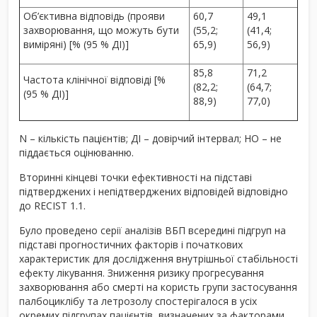
Об’єктивна відповідь (прояви
60,7
49,1
захворювання, що можуть бути
(55,2;
(41,4;
виміряні) [% (95 % ДІ)]
65,9)
56,9)
85,8
71,2
Частота клінічної відповіді [%
(82,2;
(64,7;
(95 % ДІ)]
88,9)
77,0)
N – кількість пацієнтів; ДІ – довірчий інтервал; НО – не
піддається оцінюванню.
Вторинні кінцеві точки ефективності на підставі
підтверджених і непідтверджених відповідей відповідно
до RECIST 1.1.
Було проведено серії аналізів ВБП всередині підгруп на
підставі прогностичних факторів і початкових
характеристик для дослідження внутрішньої стабільності
ефекту лікування. Зниження ризику прогресування
захворювання або смерті на користь групи застосування
палбоциклібу та летрозолу спостерігалося в усіх
окремих підгрупах пацієнтів, визначених за факторами