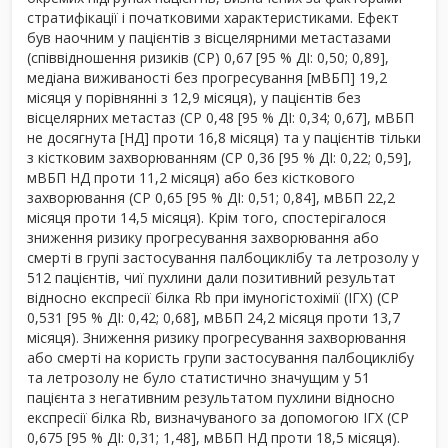
стратифікації і початковими характеристиками. Ефект
був наочним у пацієнтів з вісцелярними метастазами
(співвідношення ризиків (СР) 0,67 [95 % ДІ: 0,50; 0,89],
медіана виживаності без прогресування [мВБП] 19,2
місяця у порівнянні з 12,9 місяця), у пацієнтів без
вісцелярних метастаз (СР 0,48 [95 % ДІ: 0,34; 0,67], мВБП
не досягнута [НД] проти 16,8 місяця) та у пацієнтів тільки
з кістковим захворюванням (СР 0,36 [95 % ДІ: 0,22; 0,59],
мВБП НД проти 11,2 місяця) або без кісткового
захворювання (СР 0,65 [95 % ДІ: 0,51; 0,84], мВБП 22,2
місяця проти 14,5 місяця). Крім того, спостерігалося
зниження ризику прогресування захворювання або
смерті в групі застосування палбоциклібу та летрозолу у
512 пацієнтів, чиї пухлини дали позитивний результат
відносно експресії білка Rb при імуногістохімії (ІГХ) (СР
0,531 [95 % ДІ: 0,42; 0,68], мВБП 24,2 місяця проти 13,7
місяця). Зниження ризику прогресування захворювання
або смерті на користь групи застосування палбоциклібу
та летрозолу не було статистично значущим у 51
пацієнта з негативним результатом пухлини відносно
експресії білка Rb, визначуваного за допомогою ІГХ (СР
0,675 [95 % ДІ: 0,31; 1,48], мВБП НД проти 18,5 місяця).