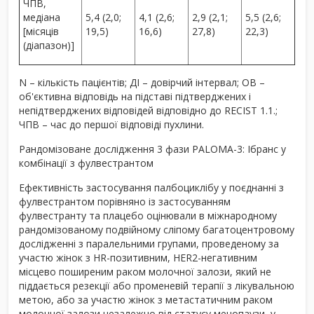
ЧПВ,
медіана
5,4 (2,0;
4,1 (2,6;
2,9 (2,1;
5,5 (2,6;
[місяців
19,5)
16,6)
27,8)
22,3)
(діапазон)]
N – кількість пацієнтів; ДІ – довірчий інтервал; ОВ –
об'єктивна відповідь на підставі підтверджених і
непідтверджених відповідей відповідно до RECIST 1.1.;
ЧПВ – час до першої відповіді пухлини.
Рандомізоване дослідження 3 фази PALOMA-3: Ібранс у
комбінації з фулвестрантом
Ефективність застосування палбоциклібу у поєднанні з
фулвестрантом порівняно із застосуванням
фулвестранту та плацебо оцінювали в міжнародному
рандомізованому подвійному сліпому багатоцентровому
дослідженні з паралельними групами, проведеному за
участю жінок з HR-позитивним, HER2-негативним
місцево поширеним раком молочної залози, який не
піддається резекції або променевій терапії з лікувальною
метою, або за участю жінок з метастатичним раком
молочної залози незалежно від статусу менопаузи, у