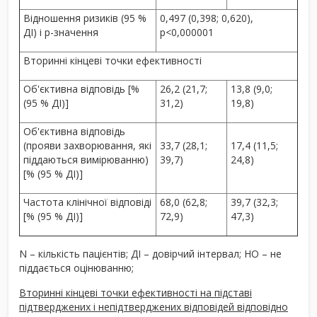
Відношення ризиків (95 %
0,497 (0,398; 0,620),
ДІ) і р-значення
p<0,000001
Вторинні кінцеві точки ефективності
Об'єктивна відповідь [%
26,2 (21,7;
13,8 (9,0;
(95 % ДІ)]
31,2)
19,8)
Об'єктивна відповідь
(прояви захворювання, які
33,7 (28,1;
17,4 (11,5;
піддаються вимірюванню)
39,7)
24,8)
[% (95 % ДІ)]
Частота клінічної відповіді
68,0 (62,8;
39,7 (32,3;
[% (95 % ДІ)]
72,9)
47,3)
N – кількість пацієнтів; ДІ – довірчий інтервал; НО – не
піддається оцінюванню;
Вторинні кінцеві точки ефективності на підставі
підтверджених і непідтверджених відповідей відповідно