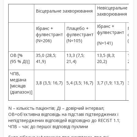
Невісцеральне
Вісцеральне захворювання
захворювання
Ібранс +
Ібранс +
Плацебо +
Пла
фулвестрант
фулвестрант
фулвестрант
фул
(N=206)
(N=105)
(N=6
(N=141)
ОВ [%
35,0 (28,5;
13,3 (7,5;
13,5 (8,3;
14,5 
(95 % ДІ)]
41,9)
21,4)
20,2)
25,0
ЧПВ,
медіана
3,8 (3,5; 16,7)
5,4 (3,5; 16,7)
3,7 (1,9; 13,7)
3,6 (
[місяців
(діапазон)]
N – кількість пацієнтів; ДІ – довірчий інтервал;
ОВ=об'єктивна відповідь на підставі підтверджених і
непідтверджених відповідей відповідно до RECIST 1.1;
ЧПВ – час до першої відповіді пухлини