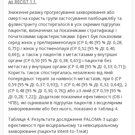
до RECIST 1.1.
Зниження ризику прогресування захворювання або
смерті на користь групи застосування палбоциклібу та
фулвестранту спостерігалося в усіх окремих підгрупах
пацієнтів, визначених за показниками стратифікації і
початковими характеристиками. Ефект був показовим
серед жінок у пре/перименопаузі (СР 0,46 [95 % ДІ: 0,28;
0,75]) і жінок у постменопаузі (СР 0,52 [95 % ДІ: 0,40;
0,66]), а також у пацієнтів з метастазами у внутрішні
органи (СР 0,50 [95 % ДІ: 0,38; 0,65]) і пацієнтів без
метастаз у внутрішні органи (СР 0,48 [95 % ДІ: 0,33; 0,71]).
Користь також спостерігалась незалежно від ліній
попередньої терапії за наявності метастазів, при 0 (СР
0,59 [95 % ДІ: 0,37; 0,93]), 1 (СР 0,46 [95 % ДІ: 0,32; 0,64]), 2
(СР 0,48 [95 % ДІ: 0,30; 0,76]) або ≥3 ліній (СР 0,59 [95 %
ДІ: 0,28; 1,22]). Додаткові показники ефективності (ОВ і
ЧПВ), які оцінювали в підгрупах пацієнтів з вісцелярним
захворюванням або без нього, показано в таблиці 4.
Таблиця 4. Результати дослідження PALOMA-3 щодо
ефективності при вісцеральному та невісцеральному
захворюванні (пацієнти Intent-to-Treat)