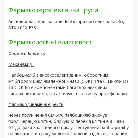
Фармакотерапевтична група
Антинеопластичні засоби. Інгібітори протеїнкінази. Код
АТХ L01X E33.
Фармакологічні властивості
Фармакодинаміка
Механізм дії
Палбоцикліб є високоселективним, оборотним
інгібітором циклінзалежної кінази (CDK) 4 та 6. Циклін D1
та CDK4/6 є компонентами багатьох низхідних
сигнальних шляхів, які активують клітинну проліферацію.
Фармакодинамічні ефекти
Через пригнічення CDK4/6 палбоцикліб знижує
проліферацію клітин, блокуючи перехід клітин від фази
G1 до фази S клітинного циклу. Тестування палбоциклібу
на лініях клітин раку молочної залози з ідентифікованим