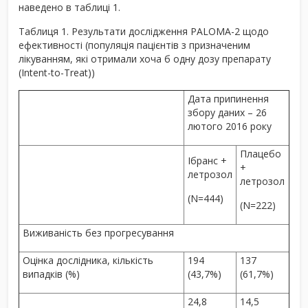
наведено в таблиці 1.
Таблиця 1. Результати дослідження PALOMA-2 щодо
ефективності (популяція пацієнтів з призначеним
лікуванням, які отримали хоча б одну дозу препарату
(Intent-to-Treat))
Дата припинення
збору даних – 26
лютого 2016 року
Плацебо
Ібранс +
+
летрозол
летрозол
(N=444)
(N=222)
Виживаність без прогресування
Оцінка дослідника, кількість
194
137
випадків (%)
(43,7%)
(61,7%)
24,8
14,5