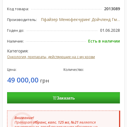
2013089
Код товара:
Пфайзер Менюфекчуринг Дойчленд ГмбХ, Германия/США
Производитель:
01.06.2028
Годен до:
Есть в наличии
Наличие:
Категория:
Онкология, препараты, действующие на с-му крови
Цена:
Количество:
49 000,00
грн
Заказать
Внимание!
Препарат
Ибранс, капс. 125 мг, №21
является
рецептурным, перед применением обязательно