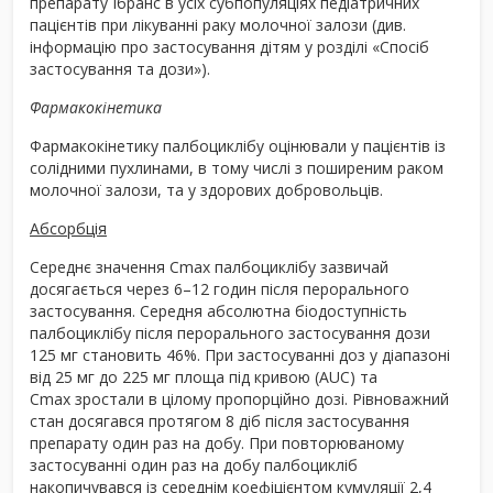
препарату Ібранс в усіх субпопуляціях педіатричних
пацієнтів при лікуванні раку молочної залози (див.
інформацію про застосування дітям у розділі «Спосіб
застосування та дози»).
Фармакокінетика
Фармакокінетику палбоциклібу оцінювали у пацієнтів із
солідними пухлинами, в тому числі з поширеним раком
молочної залози, та у здорових добровольців.
Абсорбція
Середнє значення C
max
палбоциклібу зазвичай
досягається через 6–12 годин після перорального
застосування. Середня абсолютна біодоступність
палбоциклібу після перорального застосування дози
125 мг становить 46%. При застосуванні доз у діапазоні
від 25 мг до 225 мг площа під кривою (AUC) та
C
max
зростали в цілому пропорційно дозі. Рівноважний
стан досягався протягом 8 діб після застосування
препарату один раз на добу. При повторюваному
застосуванні один раз на добу палбоцикліб
накопичувався із середнім коефіцієнтом кумуляції 2,4