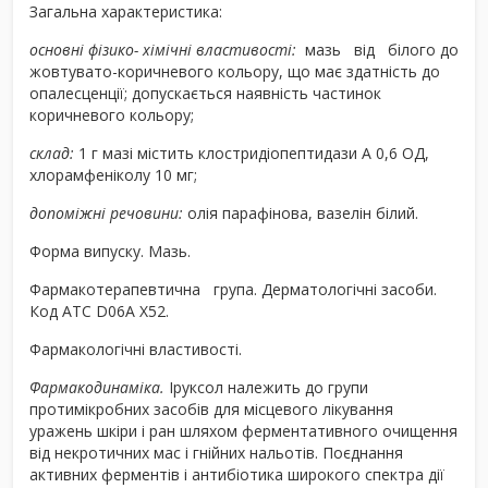
Загальна характеристика:
основні фізико- хімічні властивості:
мазь від білого до
жовтувато-коричневого кольору, що має здатність до
опалесценції; допускається наявність частинок
коричневого кольору;
склад:
1 г мазі містить клостридіопептидази А 0,6 ОД,
хлорамфеніколу 10 мг;
допоміжні речовини:
олія парафінова, вазелін білий.
Форма випуску.
Мазь.
Фармакотерапевтична група.
Дерматологічні засоби.
Код АТС
D06A X52.
Фармакологічні властивості.
Фармакодинаміка.
Iруксол належить до групи
протимікробних засобів для місцевого лікування
уражень шкіри і ран шляхом ферментативного очищення
від некротичних мас і гнійних нальотів. Поєднання
активних ферментів і антибіотика широкого спектра дії