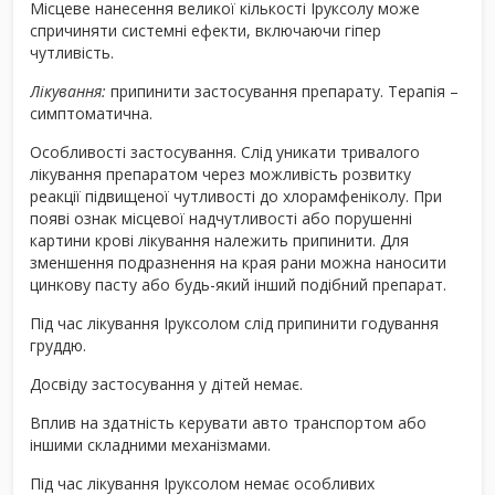
Місцеве нанесення великої кількості Іруксолу може
спричиняти системні ефекти, включаючи гіпер
чутливість.
Лікування:
припинити застосування препарату. Терапія –
симптоматична.
Особливості застосування.
Слід уникати тривалого
лікування препаратом через можливість розвитку
реакції підвищеної чутливості до хлорамфеніколу. При
появі ознак місцевої надчутливості або порушенні
картини крові лікування належить припинити. Для
зменшення подразнення на края рани можна наносити
цинкову пасту або будь-який інший подібний препарат.
Під час лікування Іруксолом слід припинити годування
груддю.
Досвіду застосування у дітей немає.
Вплив на здатність керувати авто транспортом або
іншими складними механізмами.
Під час лікування Іруксолом немає особливих