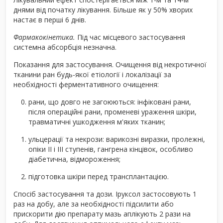
днями від початку лікування. Більше як у 50% хворих
настає в перші 6 днів.
Фармакокінетика.
Під час місцевого застосування
системна абсорбція незначна.
Показання для застосування.
Очищення від некротичної
тканини ран будь-якої етіології і локалізації за
необхідності ферментативного очищення:
рани, що довго не загоюються: інфіковані рани,
після операційні рани, променеві ураження шкіри,
травматичні ушкодження м'яких тканин;
ульцерації та некрози: варикозні виразки, пролежні,
опіки ІІ і ІІІ ступенів, гангрена кінцівок, особливо
діабетична, відмороження;
підготовка шкіри перед трансплантацією.
Спосіб застосування та дози.
Iруксол застосовують 1
раз на добу, але за необхідності підсилити або
прискорити дію препарату мазь аплікують 2 рази на