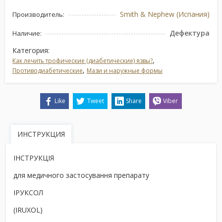
Smith & Nephew (Испания)
Производитель:
Дефектура
Наличие:
Категория:
,
Как лечить трофические (диабетические) язвы?
,
Противодиабетические
Мази и наружные формы
Like
Tweet
Share
Viber
ИНСТРУКЦИЯ
ІНСТРУКЦІЯ
для медичного застосування препарату
ІРУКСОЛ
(IRUXOL)