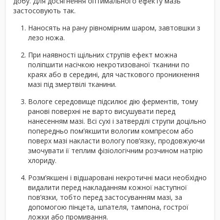
добу. Для досягнення оптимального ефекту мазь
застосовують так.
Наносять на рану рівномірним шаром, завтовшки з
лезо ножа.
При наявності щільних струпів ефект можна
поліпшити насічкою некротизованої тканини по
краях або в середині, для часткового проникнення
мазі під змертвілі тканини.
Вологе середовище підсилює дію ферментів, тому
ранові поверхні не варто висушувати перед
нанесенням мазі. Всі сухі і затверділі струпи доцільно
попередньо пом’якшити вологим компресом або
поверх мазі накласти вологу пов’язку, продовжуючи
змочувати ії теплим фізіологічним розчином натрію
хлориду.
Розм’якшені і відшаровані некротичні маси необхідно
видалити перед накладанням кожної наступної
пов’язки, тобто перед застосуванням мазі, за
допомогою пінцета, шпателя, тампона, гострої
ложки або промивання.