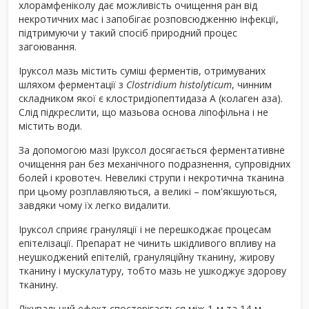
хлорамфеніколу дає можливість очищення ран від
некротичних мас і запобігає розповсюдженню інфекції,
підтримуючи у такий спосіб природний процес
загоювання.
Iруксол мазь містить суміш ферментів, отримуваних
шляхом ферментації з
Clostridium histolyticum
, чинним
складником якої є клостридіопептидаза А (колаген аза).
Слід підкреслити, що мазьова основа ліпофільна і не
містить води.
За допомогою мазі Iруксол досягається ферментативне
очищення ран без механічного подразнення, супровідних
болей і кровотеч. Невеликі струпи і некротична тканина
при цьому розплавляються, а великі – пом'якшуються,
завдяки чому їх легко видалити.
Iруксол сприяє грануляції і не перешкоджає процесам
епітелізації. Препарат не чинить шкідливого впливу на
неушкоджений епітелій, грануляційну тканину, жирову
тканину і мускулатуру, тобто мазь не ушкоджує здорову
тканину.
Лікувальний ефект спостерігається між 1-м та 14-м