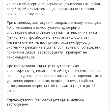
контактний алергічний дерматит (почервоніння, набряк,
свербіж) або екзантема, що швидко минають після
припинення лікування.
При місцевому застосуванні хлорамфеніколу, внаслідок
його можливого всмоктування, дуже рідко
спостерігаються системні реакції – а пластична анемія
(лейкопенія, тромбоцит опенія, агранулоцит оз).
Незважаючи на те, що при застосуванні Iруксолу
системних реакцій не відмічалося, тривало (більше, ніж
призначив лікар) застосовувати препарат не
рекомендується.
Протипоказання.
Підвищена чутливість до
хлорамфеніколу, колаген ази або до інших компонентів
препарату; захворювання органів кровотворення, тяжкі
ураження нирок і печінки, псоріаз, екзема, грибкові
захворювання шкіри; вагітність і лактація; діти до 12
років.
Передозування.
Малоймовірне при місцевому
застосуванні.