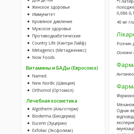
*Глатира
Женское здоровье
походжен
0,086-0,
Иммунитет
Кровяное давление
40 мг гл
Мужское здоровье
Лікар
Противодиабетические
Country Life (Кантри Лайф)
Розчин д
Metagenics (Метадженикс)
Основні 
Now Foods
Фарма
Витамины и БАДы (Евросоюз)
Антинеоп
Named
New Nordic (Швеция)
Фарма
Orthomol (Ортомол)
Фармако
Лечебная косметика
Механізм
Algotherm (Альготерм)
Однак вв
Bioderma (Биодерма)
відпові
експерим
Eucerin (Эуцерин)
імунізац
Exfoliac (Эксфолиак)