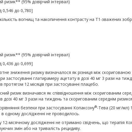
й ризик** (95% довірчий інтервал)
д 0,546 до 0,780]
кількість вогнищ та накопичення контрасту на Т1-зважених зобр
й ризик** (95% довірчий інтервал)
д 0,436 до 0,699]
ютне зниження ризику визначалося як різниця між скоригованою 
при застосуванні глатирамеру ацетату в дозі 40 мг 3 рази на ти
в протягом 12 місяців при застосуванні плацебо.
осний ризик визначався як співвідношення між скоригованим сере
в дозі 40 мг 3 рази на тиждень та скоригованим середнім ризико
®
орівняння безпеки при застосуванні Копаксону
-Тева (20 мг/мл) 
 в одному дослідженні не проводилось.
у 12-місячному дослідженні не отримано свідчень, що терапія К
зуючих змін або на тривалість рецидиву.