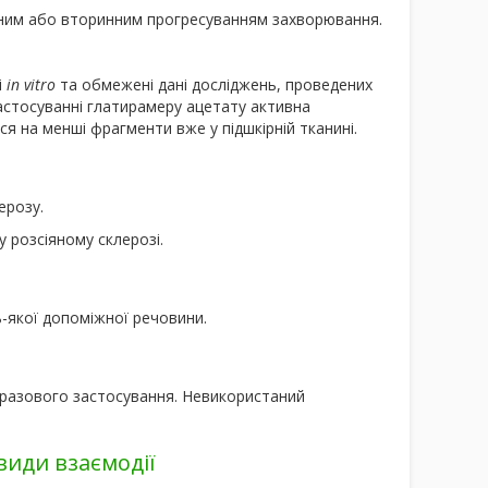
нним або вторинним прогресуванням захворювання.
і
in vitro
та обмежені дані досліджень, проведених
астосуванні глатирамеру ацетату активна
я на менші фрагменти вже у підшкірній тканині.
ерозу.
 розсіяному склерозі.
ь-якої допоміжної речовини.
разового застосування. Невикористаний
види взаємодії