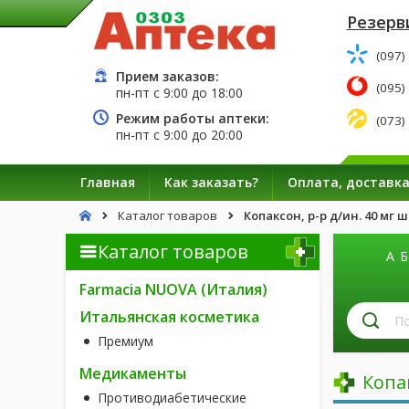
Резерв
(097)
Прием заказов:
(095)
пн-пт с
9:00
до
18:00
Режим работы аптеки:
(073)
пн-пт с
9:00
до
20:00
Главная
Как заказать?
Оплата, доставк
Каталог товаров
Копаксон, р-р д/ин. 40 мг 
Каталог товаров
А
Б
Farmacia NUOVA (Италия)
П
Итальянская косметика
л
Премиум
п
н
Медикаменты
Копа
Противодиабетические