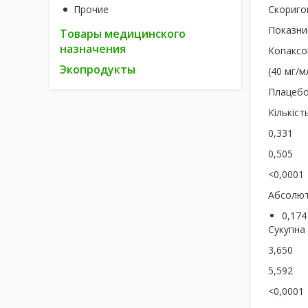
Прочие
Скоригов
Показни
Товары медицинского
назначения
Копаксо
Экопродукты
(40 мг/м
Плацебо
Кількіс
0,331
0,505
<0,0001
Абсолют
0,174
Сукупна 
3,650
5,592
<0,0001