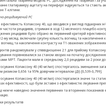
ентальна тваринна модель РС. Дослідження на тваринах і за учас
ванні глатирамеру ацетату на периферії індукуються та стають а
ні Т-клітини.
чо-рецидивуючий РС
 ефективність Копаксону 40, що вводився у вигляді підшкірних ін'
 частоти рецидивів, отримані в ході 12-місячного плацебо-конт
джених рецидивів було обрано як первинний критерій ефективност
12-му місяці, включали сукупну кількість вогнищ та накопичення
ть вогнищ та накопичення контрасту на Т1-зважених зображеннях
ієнтів рандомізували у співвідношенні 2:1 для прийому Копаксону 
ікування порівнювалися за станом хворих на початку дослідженн
ами МРТ. Пацієнти мали в середньому 2,0 рецидиви за 2 роки до 
осуванні Копаксону 40 (40 мг/мл) спостерігалось зменшення загал
м ризиком 0,656 та 95% довірчим інтервалом (ДІ) [0,539‑0,799].
осуванні Копаксону 40 (40 мг/мл) спостерігалися значні та стат
ках ефективності, що були зіставні з ефективністю лікування пр
і нижче наведено значення первинних та вторинних показників еф
ацію.
ки результатів