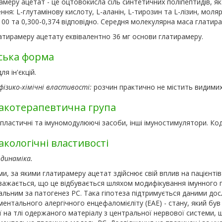
меру ацетат - це оцтовокисла сіль синтетичних поліпептидів, я
ня: L-глутамінову кислоту, L-аланін, L-тирозин та L-лізин, моляр
100 та 0,300-0,374 відповідно. Середня молекулярна маса глатир
атирамеру ацетату еквівалентно 36 мг основи глатирамеру.
ська форма
ля ін'єкцій.
фізико-хімічні властивості:
розчин практично не містить видимих
котерапевтична група
ластичні та імуномодулюючі засоби, інші імуностимулятори. Код
кологічні властивості
динаміка.
и, за якими глатирамеру ацетат здійснює свій вплив на пацієнтів 
ажається, що це відбувається шляхом модифікування імунного пр
дальним за патогенез РС. Така гіпотеза підтримується даними до
ентального алергічного енцефаломієліту (ЕАЕ) - стану, який був
ії на тлі одержаного матеріалу з центральної нервової системи, щ