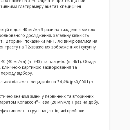
тю пацієнтів з РС свідчать про те, що при
ктивними глатирамеру ацетат-специфічні
єкцій в дозі 40 мг/мл 3 рази на тиждень з метою
рольованого дослідження. Загальну кількість
і. Вторинні показники МРТ, які вимірювалися на
 контрасту на Т2-зважених зображеннях і сукупну
.
40 (40 мг/мл) (n=943) та плацебо (n=461). Обидві
я, клінічною картиною захворювання та
періоду відбору.
ьної кількості рецидивів на 34,4% (p<0,0001) з
истично значимі зміни у первинних та вторинних
®
епаратом Копаксон
-Тева (20 мг/мл) 1 раз на добу.
ективності в групі пацієнтів, які пройшли