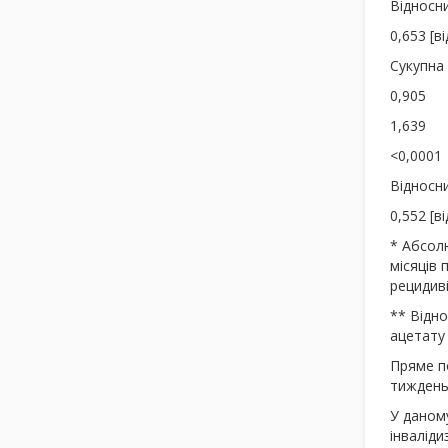
Відносни
0,653 [ві
Сукупна 
0,905
1,639
<0,0001
Відносни
0,552 [ві
* Абсол
місяців 
рецидиві
** Відн
ацетату 
Пряме п
тиждень
У даном
інваліди