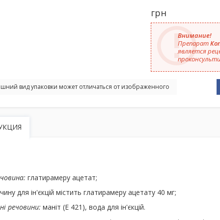
грн
Внимание!
Препарат
Коп
является рец
проконсульти
шний вид упаковки может отличаться от изображенного
УКЦИЯ
ечовина:
глатирамеру ацетат;
чину для ін'єкцій містить глатирамеру ацетату 40 мг;
ні речовини:
маніт (Е 421), вода для ін'єкцій.