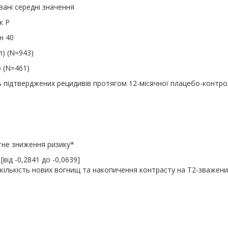
ані середні значення
к P
н 40
л) (N=943)
 (N=461)
ть підтверджених рецидивів протягом 12-місячної плацебо-контр
не зниження ризику*
 [від -0,2841 до -0,0639]
кількість нових вогнищ та накопичення контрасту на Т2-зважени