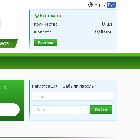
/
Укр
Рус
Корзина:
0
Количество:
шт
0,00
К оплате:
грн
Корзина
ОНОК
Регистрация
Забыли пароль?
 - 9
Войти