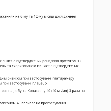
аженнях на 6-му та 12-му місяці дослідження
кількістю підтверджених рецидивів протягом 12
ждень та скоригованою кількістю підтверджених
днім ризиком при застосуванні глатирамеру
м при застосуванні плацебо.
1 раз на добу та Копаксону 40 (40 мг/мл) 3 рази на
опаксоном 40 впливає на прогресування