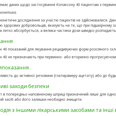
немає даних щодо застосування Копаксону 40 пацієнтам з перви
кінетика.
інетичні дослідження за участю пацієнтів не здійснювалися. Дан
тю здорових добровольців, вказують на те, що при підшкірному з
 легко абсорбується, а велика частина дози швидко розпадаєтьс
зання
н 40 показаний для лікування рецидивуючих форм розсіяного скл
н 40 не призначають при первинно- або вторинно-прогресуючому
ипоказання
ливість до активної речовини (глатирамеру ацетату) або до буд
иві заходи безпеки
т в попередньо наповненому шприці призначений лише для одно
ий засіб або його залишки необхідно знищити.
одія з іншими лікарськими засобами та інші 