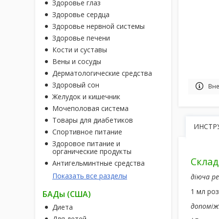
Здоровье глаз
Здоровье сердца
Здоровье нервной системы
Здоровье печени
Кости и суставы
Вены и сосуды
Дерматологические средства
Здоровый сон
Вне
Желудок и кишечник
Мочеполовая система
Товары для диабетиков
ИНСТР
Спортивное питание
Здоровое питание и
органические продукты
Склад
Антигельминтные средства
Показать все разделы
діюча р
1 мл роз
БАДы (США)
допоміж
Диета
Для детей