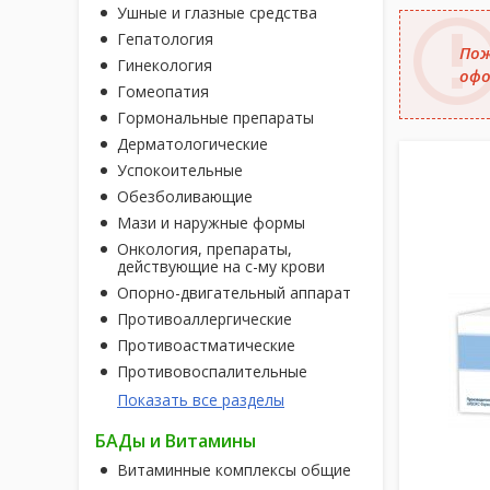
Ушные и глазные средства
Гепатология
Пож
Гинекология
офо
Гомеопатия
Гормональные препараты
Дерматологические
Успокоительные
Обезболивающие
Мази и наружные формы
Онкология, препараты,
действующие на с-му крови
Опорно-двигательный аппарат
Противоаллергические
Противоастматические
Противовоспалительные
Показать все разделы
БАДы и Витамины
Витаминные комплексы общие