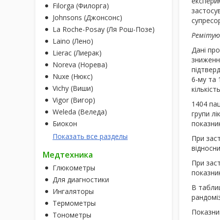
експерим
Filorga (Филорга)
застосу
Johnsons (Джонсонс)
супресор
La Roche-Posay (Ля Рош-Позе)
Ремітую
Laino (Лено)
Дані про
Lierac (Лиерак)
зниження
Noreva (Норева)
підтвер
Nuxe (Нюкс)
6-му та 
Vichy (Виши)
кількіс
Vigor (Вигор)
1404 пац
Weleda (Веледа)
групи л
Биокон
показник
Показать все разделы
При заст
відносни
Медтехника
При заст
Глюкометры
показни
Для диагностики
В таблиц
Ингаляторы
рандоміз
Термометры
Показни
Тонометры