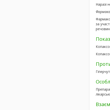
Наразі 
Фармако
Фармакок
за учас
речовина
Пока
Копаксо
Копаксо
Прот
Гіперчут
Особл
Препара
лікарськ
Взаєм