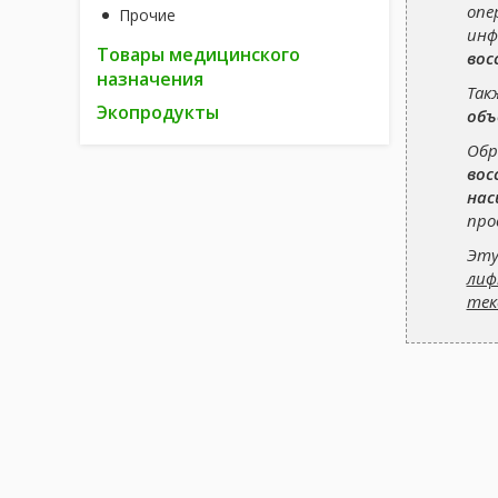
опе
Прочие
инф
Товары медицинского
вос
назначения
Так
Экопродукты
объ
Обр
вос
нас
про
Эту
лиф
тек