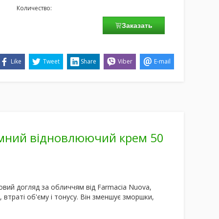
Количество:
Заказать
Like
Tweet
Share
Viber
E-mail
б'ємний відновлюючий крем 50
овий догляд за обличчям
від Farmacia Nuova,
, втраті об'єму і тонусу
.
Він зменшує зморшки,