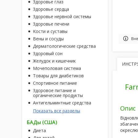
Здоровье глаз
Здоровье сердца
Здоровье нервной системы
Здоровье печени
Кости и суставы
Вены и сосуды
Вне
Дерматологические средства
Здоровый сон
Желудок и кишечник
ИНСТР
Мочеполовая система
Товары для диабетиков
Спортивное питание
Far
Здоровое питание и
органические продукты
Антигельминтные средства
Опис
Показать все разделы
Відновлю
БАДы (США)
збагаче
окреслю
Диета
Для детей