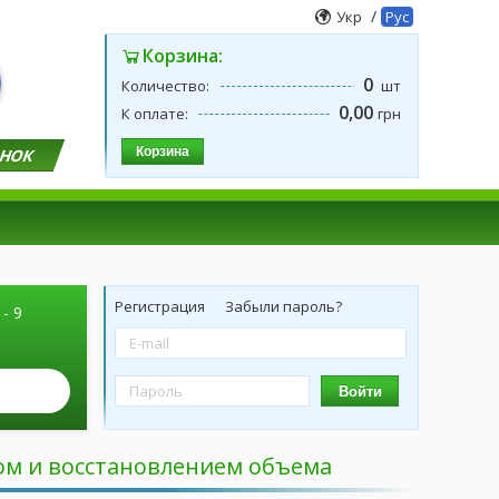
/
Укр
Рус
Корзина:
0
Количество:
шт
0,00
К оплате:
грн
Корзина
ОНОК
Регистрация
Забыли пароль?
 - 9
Войти
ом и восстановлением объема