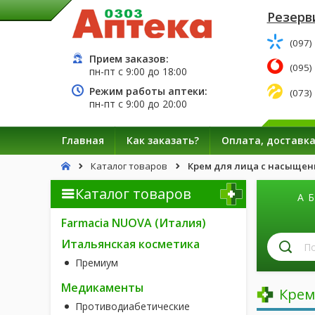
Резерв
(097)
Прием заказов:
(095)
пн-пт с
9:00
до
18:00
Режим работы аптеки:
(073)
пн-пт с
9:00
до
20:00
Главная
Как заказать?
Оплата, доставк
Каталог товаров
Крем для лица с насыщен
Каталог товаров
А
Б
Farmacia NUOVA (Италия)
П
Итальянская косметика
л
Премиум
п
н
Медикаменты
Крем
Противодиабетические