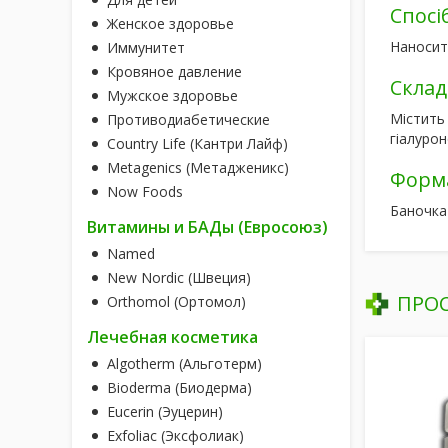
Спосі
Женское здоровье
Наносити
Иммунитет
Кровяное давление
Склад
Мужское здоровье
Містить 
Противодиабетические
гіалурон
Country Life (Кантри Лайф)
Metagenics (Метадженикс)
Форм
Now Foods
Баночка
Витамины и БАДы (Евросоюз)
Named
New Nordic (Швеция)
ПРО
Orthomol (Ортомол)
Лечебная косметика
Algotherm (Альготерм)
Bioderma (Биодерма)
Eucerin (Эуцерин)
Exfoliac (Эксфолиак)