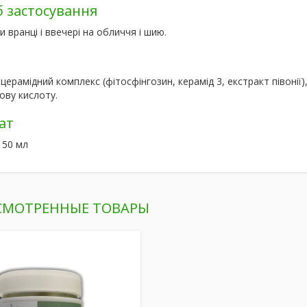
б застосування
 вранці і ввечері на обличчя і шию.
церамідний комплекс (фітосфінгозин, керамід 3, екстракт півонії)
ову кислоту.
ат
 50 мл
СМОТРЕННЫЕ ТОВАРЫ