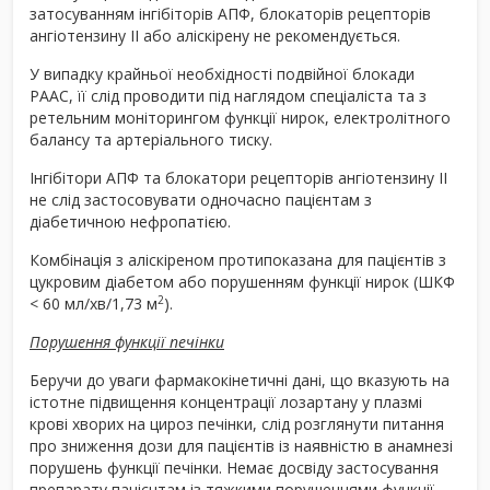
затосуванням інгібіторів АПФ, блокаторів рецепторів
ангіотензину ІІ або аліскірену не рекомендується.
У випадку крайньої необхідності подвійної блокади
РААС, її слід проводити під наглядом спеціаліста та з
ретельним моніторингом функції нирок, електролітного
балансу та артеріального тиску.
Інгібітори АПФ та блокатори рецепторів ангіотензину ІІ
не слід застосовувати одночасно пацієнтам з
діабетичною нефропатією.
Комбінація з аліскіреном протипоказана для пацієнтів з
цукровим діабетом або порушенням функції нирок (ШКФ
2
< 60 мл/хв/1,73 м
).
Порушення функції печінки
Беручи до уваги фармакокінетичні дані, що вказують на
істотне підвищення концентрації лозартану у плазмі
крові хворих на цироз печінки, слід розглянути питання
про зниження дози для пацієнтів із наявністю в анамнезі
порушень функції печінки. Немає досвіду застосування
препарату пацієнтам із тяжкими порушеннями функції