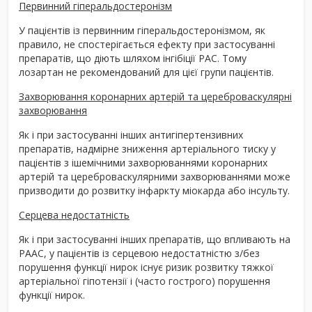
Первинний гіперальдостеронізм
У пацієнтів із первинним гіперальдостеронізмом, як
правило, не спостерігається ефекту при застосуванні
препаратів, що діють шляхом інгібіції РАС. Тому
лозартан не рекомендований для цієї групи пацієнтів.
Захворювання коронарних артерій та цереброваскулярні
захворювання
Як і при застосуванні інших антигіпертензивних
препаратів, надмірне зниження артеріального тиску у
пацієнтів з ішемічними захворюваннями коронарних
артерій та цереброваскулярними захворюваннями може
призводити до розвитку інфаркту міокарда або інсульту.
Серцева недостатність
Як і при застосуванні інших препаратів, що впливають на
РААС, у пацієнтів із серцевою недостатністю з/без
порушення функції нирок існує ризик розвитку тяжкої
артеріальної гіпотензії і (часто гострого) порушення
функції нирок.