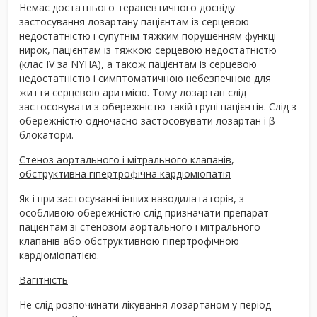
Немає достатнього терапевтичного досвіду
застосування лозартану пацієнтам із серцевою
недостатністю і супутнім тяжким порушенням функції
нирок, пацієнтам із тяжкою серцевою недостатністю
(клас ІV за NYHA), а також пацієнтам із серцевою
недостатністю і симптоматичною небезпечною для
життя серцевою аритмією. Тому лозартан слід
застосовувати з обережністю такій групі пацієнтів. Слід з
обережністю одночасно застосовувати лозартан і β-
блокатори.
Стеноз аортального і мітрального клапанів,
обструктивна гіпертрофічна кардіоміопатія
Як і при застосуванні інших вазодилататорів, з
особливою обережністю слід призначати препарат
пацієнтам зі стенозом аортального і мітрального
клапанів або обструктивною гіпертрофічною
кардіоміопатією.
Вагітність
Не слід розпочинати лікування лозартаном у період