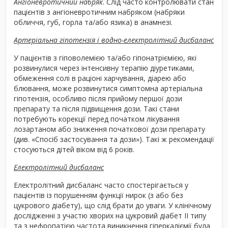
Ангіоневротичний набряк
. Слід часто контролювати стан
пацієнтів з ангіоневротичним набряком (набряки
обличчя, губ, горла та/або язика) в анамнезі.
Артеріальна гіпотензія і водно-електролітний дисбаланс
У пацієнтів з гіповолемією та/або гіпонатріємією, які
розвинулися через інтенсивну терапію діуретиками,
обмеження солі в раціоні харчування, діарею або
блювання, може розвинутися симптомна артеріальна
гіпотензія, особливо після прийому першої дози
препарату та після підвищення дози. Такі стани
потребують корекції перед початком лікування
лозартаном або зниження початкової дози препарату
(див. «Спосіб застосування та дози»). Такі ж рекомендації
стосуються дітей віком від 6 років.
Електролітний дисбаланс
Електролітний дисбаланс часто спостерігається у
пацієнтів із порушенням функції нирок (з або без
цукрового діабету), що слід брати до уваги. У клінічному
дослідженні з участю хворих на цукровий діабет II типу
та з нефропатією частота виникнення гіперкаліємії була