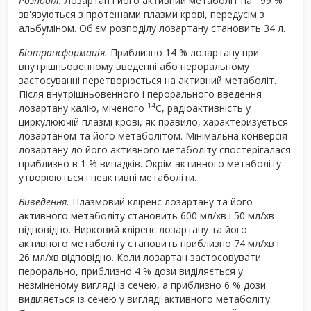
Розподіл.
Лозартан і його активний метаболіт на ³ 99 %
зв'язуються з протеїнами плазми крові, передусім з
альбуміном. Об'єм розподілу лозартану становить 34 л.
Біотрансформація.
Приблизно 14 % лозартану при
внутрішньовенному введенні або пероральному
застосуванні перетворюється на активний метаболіт.
Після внутрішньовенного і перорального введення
14
лозартану калію, міченого
С, радіоактивність у
циркулюючій плазмі крові, як правило, характеризується
лозартаном та його метаболітом. Мінімальна конверсія
лозартану до його активного метаболіту спостерігалася
приблизно в 1 % випадків. Окрім активного метаболіту
утворюються і неактивні метаболіти.
Виведення.
Плазмовий кліренс лозартану та його
активного метаболіту становить 600 мл/хв і 50 мл/хв
відповідно. Нирковий кліренс лозартану та його
активного метаболіту становить приблизно 74 мл/хв і
26 мл/хв відповідно. Коли лозартан застосовувати
перорально, приблизно 4 % дози виділяється у
незміненому вигляді із сечею, а приблизно 6 % дози
виділяється із сечею у вигляді активного метаболіту.