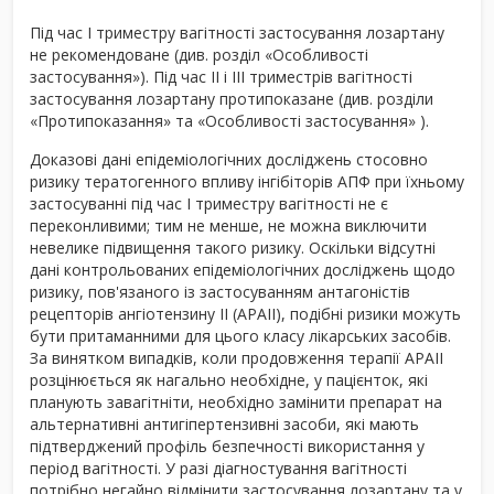
Під час І триместру вагітності застосування лозартану
не рекомендоване (див. розділ «Особливості
застосування»). Під час ІІ і ІІІ триместрів вагітності
застосування лозартану протипоказане (див. розділи
«Протипоказання» та «Особливості застосування» ).
Доказові дані епідеміологічних досліджень стосовно
ризику тератогенного впливу інгібіторів АПФ при їхньому
застосуванні під час І триместру вагітності не є
переконливими; тим не менше, не можна виключити
невелике підвищення такого ризику. Оскільки відсутні
дані контрольованих епідеміологічних досліджень щодо
ризику, пов'язаного із застосуванням антагоністів
рецепторів ангіотензину ІІ (АРАІI), подібні ризики можуть
бути притаманними для цього класу лікарських засобів.
За винятком випадків, коли продовження терапії АРАІI
розцінюється як нагально необхідне, у пацієнток, які
планують завагітніти, необхідно замінити препарат на
альтернативні антигіпертензивні засоби, які мають
підтверджений профіль безпечності використання у
період вагітності. У разі діагностування вагітності
потрібно негайно відмінити застосування лозартану та у