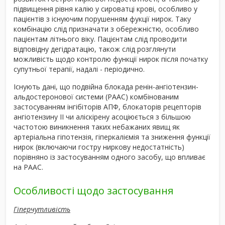
підвищення рівня калію у сироватці крові, особливо у
пацієнтів з існуючим порушенням фукції нирок. Таку
комбінацію слід призначати з обережністю, особливо
пацієнтам літнього віку. Пацієнтам слід проводити
відповідну дегідратацію, також слід розглянути
можливість щодо контролю функції нирок після початку
супутньої терапії, надалі - періодично.
Існують дані, що подвійна блокада ренін-ангіотензин-
альдостеронової системи (РААС) комбінованим
застосуванням інгібіторів АПФ, блокаторів рецепторів
ангіотензину ІІ чи аліскірену асоціюється з більшою
частотою виникнення таких небажаних явищ як
артеріальна гіпотензія, гіперкаліємія та зниження функції
нирок (включаючи гостру ниркову недостатність)
порівняно із застосуванням одного засобу, що впливає
на РААС.
Особливості щодо застосування
Гіперчутливість