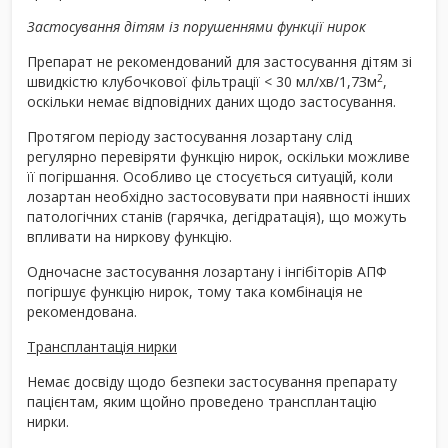
Застосування дітям із порушеннями функції нирок
Препарат не рекомендований для застосування дітям зі
2
швидкістю клубочкової фільтрації < 30 мл/хв/1,7Зм
,
оскільки немає відповідних даних щодо застосування.
Протягом періоду застосування лозартану слід
регулярно перевіряти функцію нирок, оскільки можливе
її погіршання. Особливо це стосується ситуацій, коли
лозартан необхідно застосовувати при наявності інших
патологічних станів (гарячка, дегідратація), що можуть
впливати на ниркову функцію.
Одночасне застосування лозартану і інгібіторів АПФ
погіршує функцію нирок, тому така комбінація не
рекомендована.
Трансплантація нирки
Немає досвіду щодо безпеки застосування препарату
пацієнтам, яким щойно проведено трансплантацію
нирки.