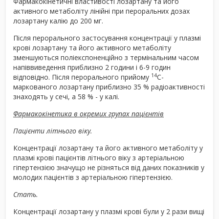
Фармакокінетичні властивості лозартану та його
активного метаболіту лінійні при пероральних дозах
лозартану калію до 200 мг.
Після перорального застосування концентрації у плазмі
крові лозартану та його активного метаболіту
зменшуються поліекспоненційно з термінальним часом
напіввиведення приблизно 2 години і 6-9 годин
14
відповідно. Після перорального прийому
С-
маркованого лозартану приблизно 35 % радіоактивності
знаходять у сечі, а 58 % - у калі.
Фармакокінетика в окремих групах пацієнтів
Пацієнти літнього віку.
Концентрації лозартану та його активного метаболіту у
плазмі крові пацієнтів літнього віку з артеріальною
гіпертензією значущо не різняться від даних показників у
молодих пацієнтів з артеріальною гіпертензією.
Стать.
Концентрації лозартану у плазмі крові були у 2 рази вищі