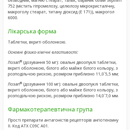
безводний, магнію стеарат, тальк, барвник білий Sepifilm
752 (містить гіпромелозу, целюлозу мікрокристалічну,
макроголу стеарат, титану діоксид (Е 171)), макрогол
6000.
Лікарська форма
Таблетки, вкриті оболонкою.
Основні фізико-хімічні властивості:
®
Лозап
(дозування 50 мг): овальні двоопуклі таблетки,
вкриті оболонкою, білого або майже білого кольору, з
розподільчою рискою, розміром приблизно 11,0´5,5 мм;
®
Лозап
(дозування 100 мг): овальні двоопуклі таблетки,
вкриті оболонкою, білого або майже білого кольору, з
розподільчою рискою, розміром приблизно 14,0´7,0 мм.
Фармакотерапевтична група
Прості препарати антагоністів рецепторів ангіотензину
ІІ. Код АТХ C09C A01.