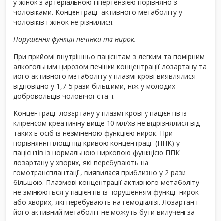
у жінок з артеріальною гіпертензією порівняно з
чоловіками. Концентрації активного метаболіту у
чоловіків і жінок не різнилися.
Порушення функції печінки та нирок.
При прийомі внутрішньо пацієнтам з легким та помірним
алкогольним цирозом печінки концентрації лозартану та
його активного метаболіту у плазмі крові виявлялися
відповідно у 1,7-5 рази більшими, ніж у молодих
добровольців чоловічої статі.
Концентрації лозартану у плазмі крові у пацієнтів із
кліренсом креатиніну вище 10 мл/хв не відрізнялися від
таких в осіб із незміненою функцією нирок. При
порівнянні площі під кривою концентрації (ППК) у
пацієнтів із нормальною нирковою функцією ППК
лозартану у хворих, які перебувають на
гомотрансплантації, виявилася приблизно у 2 рази
більшою. Плазмові концентрації активного метаболіту
не змінюються у пацієнтів із порушенням функції нирок
або хворих, які перебувають на гемодіалізі. Лозартан і
його активний метаболіт не можуть бути вилучені за