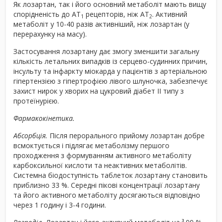
Як лозартан, так і його основний метаболіт мають вищу
спорідненість до АТ
рецепторів, ніж АТ
. Активний
1
2
метаболіт у 10-40 разів активніший, ніж лозартан (у
перерахунку на масу).
Застосування лозартану дає змогу зменшити загальну
кількість летальних випадків із серцево-судинних причин,
інсульту та інфаркту міокарда у пацієнтів з артеріальною
гіпертензією з гіпертрофією лівого шлуночка, забезпечує
захист нирок у хворих на цукровий діабет II типу з
протеїнурією.
Фармакокінетика.
Абсорбція.
Після перорального прийому лозартан добре
всмоктується і підлягає метаболізму першого
проходження з формуванням активного метаболіту
карбоксильної кислоти та неактивних метаболітів.
Системна біодоступність таблеток лозартану становить
приблизно 33 %. Середні пікові концентрації лозартану
та його активного метаболіту досягаються відповідно
через 1 годину і 3-4 години.