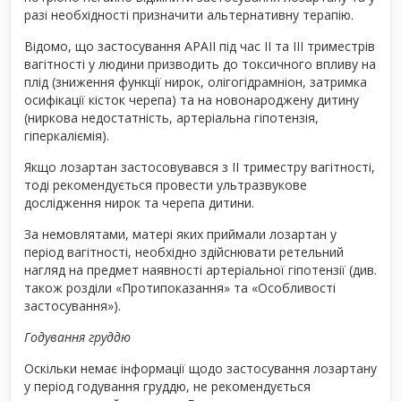
разі необхідності призначити альтернативну терапію.
Відомо, що застосування АРАІІ під час ІІ та ІІІ триместрів
вагітності у людини призводить до токсичного впливу на
плід (зниження функції нирок, олігогідрамніон, затримка
осифікації кісток черепа) та на новонароджену дитину
(ниркова недостатність, артеріальна гіпотензія,
гіперкаліємія).
Якщо лозартан застосовувався з ІІ триместру вагітності,
тоді рекомендується провести ультразвукове
дослідження нирок та черепа дитини.
За немовлятами, матері яких приймали лозартан у
період вагітності, необхідно здійснювати ретельний
нагляд на предмет наявності артеріальної гіпотензії (див.
також розділи «Протипоказання» та «Особливості
застосування»).
Годування груддю
Оскільки немає інформації щодо застосування лозартану
у період годування груддю, не рекомендується