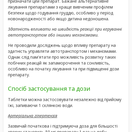
призначати цей препарат. Бажане альтернативне
лікування препаратами з краще вивченим профілем
безпеки щодо годування груддю, особливо у період
новонародженості або якщо дитина недоношена.
Здатність впливати на швидкість реакції при керуванні
автотранспортом або іншими механізмами.
Не проводили досліджень щодо впливу препарату на
здатність управляти автотранспортом і механізмами.
Однак слід пам'ятати про можливість розвитку таких
побічних реакцій як запаморочення та сонливість,
особливо на початку лікування та при підвищенні дози
препарату.
Спосіб застосування та дози
Таблетки можна застосовувати незалежно від прийому
їжі, запиваючи 1 склянкою води.
Артеріальна гіпертензія
Зазвичай початкова і підтримуюча доза для більшості
хворих становить 50 мг препарату 1 раз на добу.