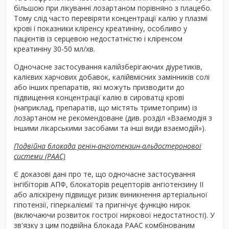
більшою при лікуванні лозартаном порівняно з плацебо.
Тому слід часто перевіряти концентрації калію у плазмі
крові і показники кліренсу креатиніну, особливо у
пацієнтів із серцевою недостатністю і кліренсом
креатиніну 30-50 мл/хв.
Одночасне застосування калійзберігаючих діуретиків,
калієвих харчових добавок, калійвмісних замінників солі
або інших препаратів, які можуть призводити до
підвищення концентрації калію в сироватці крові
(наприклад, препаратів, що містять триметоприм) із
лозартаном не рекомендоване (див. розділ «Взаємодія з
іншими лікарськими засобами та інші види взаємодій»).
Подвійна блокада ренін-ангіотензин-альдостеронової
системи (РААС)
Є доказові дані про те, що одночасне застосування
інгібіторів АПФ, блокаторів рецепторів ангіотензину ІІ
або аліскірену підвищує ризик виникнення артеріальної
гіпотензії, гіперкаліємії та пригнічує функцію нирок
(включаючи розвиток гострої ниркової недостатності). У
зв'язку з цим подвійна блокада РААС комбінованим