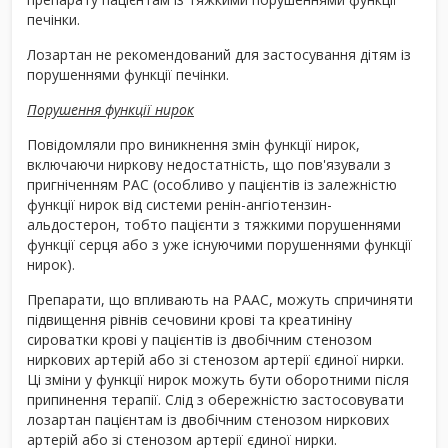
печінки.
Лозартан не рекомендований для застосування дітям із
порушеннями функції печінки.
Порушення функції нирок
Повідомляли про виникнення змін функції нирок,
включаючи ниркову недостатність, що пов'язували з
пригніченням РАС (особливо у пацієнтів із залежністю
функції нирок від системи ренін-ангіотензин-
альдостерон, тобто пацієнти з тяжкими порушеннями
функції серця або з уже існуючими порушеннями функції
нирок).
Препарати, що впливають на РААС, можуть спричиняти
підвищення рівнів сечовини крові та креатиніну
сироватки крові у пацієнтів із двобічним стенозом
ниркових артерій або зі стенозом артерії єдиної нирки.
Ці зміни у функції нирок можуть бути оборотними після
припинення терапії. Слід з обережністю застосовувати
лозартан пацієнтам із двобічним стенозом ниркових
артерій або зі стенозом артерії єдиної нирки.