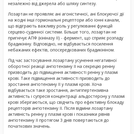
незалежно від джерела або шляху синтезу.
Лозартан не проявляє ані агоністичної, ані блокуючої дії
на жодні інші гормональні рецептори або іонні канали,
що відіграють важливу роль у регулюванні функцій
серцево-судинної системи. Більше того, лозартан не
пригнічує АПФ (кініназу II) - фермент, що сприяє розпаду
брадикініну. Відповідно, не відбувається посилення
небажаних ефектів, опосередкованих брадикініном.
Під час застосування лозартану усунення негативної
оборотної реакції ангіотензину ІІ на секрецію реніну
призводить до підвищення активності реніну у плазмі
крові. Таке підвищення активності призводить до
зростання ангіотензину ІІ у плазмі крові. Хоча
відбувається таке зростання, антигіпертензивна
активність і супресія концентрації альдостерону у плазмі
крові зберігаються, що свідчить про ефективну блокаду
рецепторів ангіотензину ІІ. Після відміни лозартану
активність реніну у плазмі крові і показники рівнів
ангіотензину ІІ протягом 3 днів повертаються до
початкових значень.