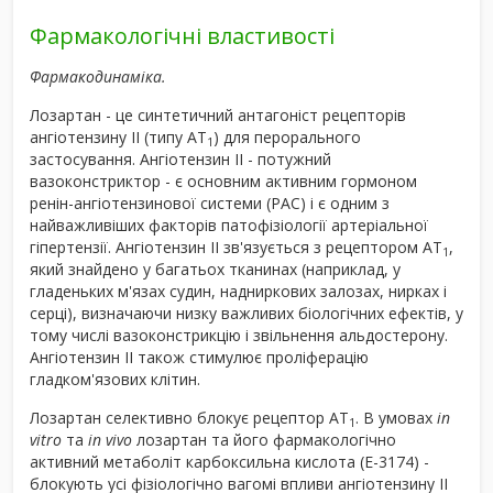
Фармакологічні властивості
Фармакодинаміка.
Лозартан - це синтетичний антагоніст рецепторів
ангіотензину ІІ (типу АТ
) для перорального
1
застосування. Ангіотензин II - потужний
вазоконстриктор - є основним активним гормоном
ренін-ангіотензинової системи (РАС) і є одним з
найважливіших факторів патофізіології артеріальної
гіпертензії. Ангіотензин II зв'язується з рецептором АТ
,
1
який знайдено у багатьох тканинах (наприклад, у
гладеньких м'язах судин, надниркових залозах, нирках і
серці), визначаючи низку важливих біологічних ефектів, у
тому числі вазоконстрикцію і звільнення альдостерону.
Ангіотензин II також стимулює проліферацію
гладком'язових клітин.
Лозартан селективно блокує рецептор АТ
. В умовах
іп
1
vitro
та
іп vivo
лозартан та його фармакологічно
активний метаболіт карбоксильна кислота (Е-3174) -
блокують усі фізіологічно вагомі впливи ангіотензину II