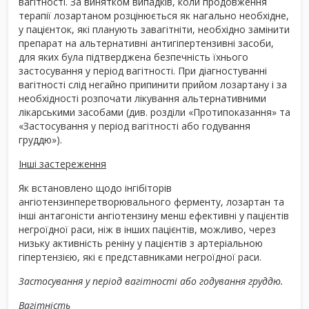
вагітності. За винятком випадків, коли продовження
терапії лозартаном розцінюється як нагально необхідне,
у пацієнток, які планують завагітніти, необхідно замінити
препарат на альтернативні антигіпертензивні засоби,
для яких була підтверджена безпечність їхнього
застосування у період вагітності. При діагностуванні
вагітності слід негайно припинити прийом лозартану і за
необхідності розпочати лікування альтернативними
лікарськими засобами (див. розділи «Протипоказання» та
«Застосування у період вагітності або годування
груддю»).
Інші застереження
Як встановлено щодо інгібіторів
ангіотензинперетворювального ферменту, лозартан та
інші антагоністи ангіотензину менш ефективні у пацієнтів
негроїдної раси, ніж в інших пацієнтів, можливо, через
низьку активність реніну у пацієнтів з артеріальною
гіпертензією, які є представниками негроїдної раси.
Застосування у період вагітності або годування груддю.
Вагітність