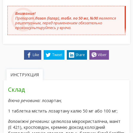
Внимание!
Препарат
Лозап (lozap), табл. по 50 мг, №90
является
рецептурным, перед применением обязательно
проконсультируйтесь у врача.
Like
Tweet
Share
Viber
ИНСТРУКЦИЯ
Склад
діюча речовина:
лозартан;
1 таблетка містить лозартану калію 50 мг або 100 мг;
допоміжні речовини:
целюлоза мікрокристалічна, маніт
(Е 421), кросповідон, кремнію діоксид колоїдний