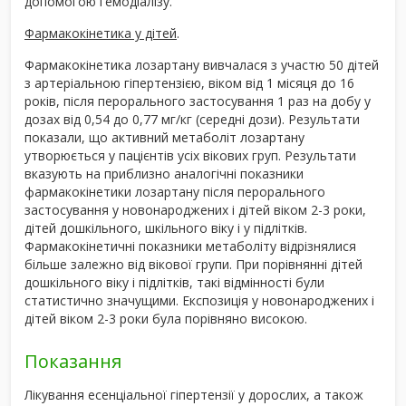
допомогою гемодіалізу.
Фармакокінетика у дітей
.
Фармакокінетика лозартану вивчалася з участю 50 дітей
з артеріальною гіпертензією, віком від 1 місяця до 16
років, після перорального застосування 1 раз на добу у
дозах від 0,54 до 0,77 мг/кг (середні дози). Результати
показали, що активний метаболіт лозартану
утворюється у пацієнтів усіх вікових груп. Результати
вказують на приблизно аналогічні показники
фармакокінетики лозартану після перорального
застосування у новонароджених і дітей віком 2-3 роки,
дітей дошкільного, шкільного віку і у підлітків.
Фармакокінетичні показники метаболіту відрізнялися
більше залежно від вікової групи. При порівнянні дітей
дошкільного віку і підлітків, такі відмінності були
статистично значущими. Експозиція у новонароджених і
дітей віком 2-3 роки була порівняно високою.
Показання
Лікування есенціальної гіпертензії у дорослих, а також