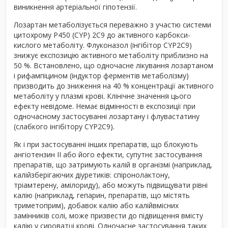
виникнення артеріальної гіпотензії.
Лозартан метаболізується переважно з участю системи
цитохрому Р450 (CYP) 2С9 до активного карбокси-
кислого метаболіту. Флуконазол (інгібітор CYP2С9)
знижує експозицію активного метаболіту приблизно на
50 %. Встановлено, що одночасне лікування лозартаном
і рифампіцином (індуктор ферментів метаболізму)
призводить до зниження на 40 % концентрації активного
метаболіту у плазмі крові. Клінічне значення цього
ефекту невідоме. Немає відмінності в експозиції при
одночасному застосуванні лозартану і флувастатину
(слабкого інгібітору CYP2С9).
Як і при застосуванні інших препаратів, що блокують
ангіотензин II або його ефекти, супутнє застосування
препаратів, що затримують калій в організмі (наприклад,
калійзберігаючих діуретиків: спіронолактону,
тріамтерену, амілориду), або можуть підвищувати рівні
калію (наприклад, гепарин, препаратів, що містять
триметоприм), добавок калію або калійвмісних
замінників солі, може призвести до підвищення вмісту
калію у сироватці крові. Одночасне застосування таких