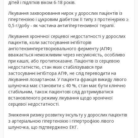
дітей і підлітків віком 6-18 років.
Лікування захворювання нирок у дорослих пацієнтів із
гіпертензією і цукровим діабетом ІІ типу з протеїнурією ≥
0,5 г/добу - як частина антигіпертензивної терапії.
Лікування хронічної серцевої недостатності у дорослих
пацієнтів, коли застосування інгібіторів
ангіотензинперетворювального ферменту (АПФ)
вважається неможливим через несумісність, особливо
при кашлі, або протипоказане. Пацієнтів із серцевою
недостатністю, стан яких стабілізувався при
застосуванні інгібітора АПФ, не слід переводити на
лікування лозартаном. У пацієнта фракція викиду лівого
шлуночка має становити ≤ 40 %, стан має бути клінічно
стабільним, також пацієнтові слід дотримуватися
встановленого режиму лікування щодо хронічної
серцевої недостатності.
Зниження ризику розвитку інсульту у дорослих пацієнтів
з артеріальною гіпертензією і гіпертрофією лівого
шлуночка, що підтверджено ЕКГ.