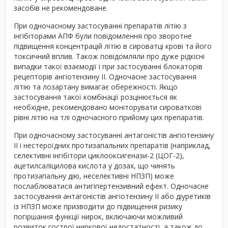
засобів не рекомендоване.
При одночасному застосуванні препаратів літію з
інгібіторами АПФ були повідомлення про зворотне
підвищення концентрацій літію в сироватці крові та його
токсичний вплив. Також повідомляли про дуже рідкісні
випадки такої взаємодії і при застосуванні блокаторів
рецепторів ангіотензину II. Одночасне застосування
літію та лозартану вимагає обережності. Якщо
застосування такої комбінації розцінюється як
необхідне, рекомендовано моніторувати сироваткові
рівні літію на тлі одночасного прийому цих препаратів.
При одночасному застосуванні антагоністів ангіотензину
ІІ і нестероїдних протизапальних препаратів (наприклад,
селективні інгібітори циклооксигенази-2 (ЦОГ-2),
ацетилсаліцилова кислота у дозах, що чинять
протизапальну дію, неселективні НПЗП) може
послаблюватися антигіпертензивний ефект. Одночасне
застосування антагоністів ангіотензину ІІ або діуретиків
із НПЗП може призводити до підвищення ризику
погіршання функції нирок, включаючи можливий
розвиток гострої ниркової недостатності, а також до