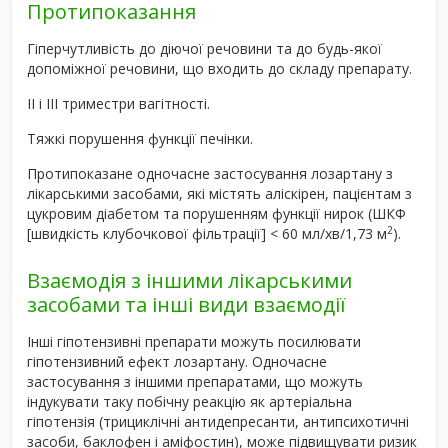
Протипоказання
Гіперчутливість до діючої речовини та до будь-якої
допоміжної речовини, що входить до складу препарату.
ІІ і ІІІ триместри вагітності.
Тяжкі порушення функції печінки.
Протипоказане одночасне застосування лозартану з
лікарськими засобами, які містять аліскірен, пацієнтам з
цукровим діабетом та порушенням функції нирок (ШКФ
2
[швидкість клубочкової фільтрації] < 60 мл/хв/1,73 м
).
Взаємодія з іншими лікарськими
засобами та інші види взаємодії
Інші гіпотензивні препарати можуть посилювати
гіпотензивний ефект лозартану. Одночасне
застосування з іншими препаратами, що можуть
індукувати таку побічну реакцію як артеріальна
гіпотензія (трициклічні антидепресанти, антипсихотичні
засоби, баклофен і аміфостин), може підвищувати ризик