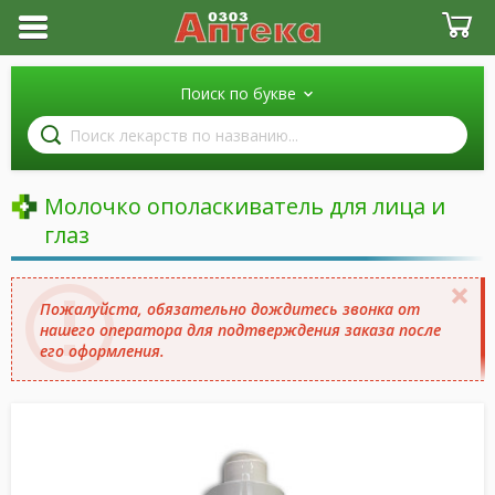
Поиск по букве
Поиск
лекарств
по
названию
Молочко ополаскиватель для лица и
глаз
Пожалуйста, обязательно дождитесь звонка от
нашего оператора для подтверждения заказа после
его оформления.