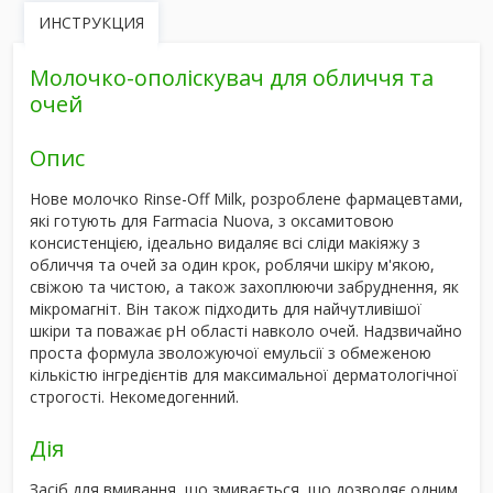
ИНСТРУКЦИЯ
Молочко-ополіскувач для обличчя та
очей
Опис
Нове молочко Rinse-Off Milk
, розроблене фармацевтами,
які готують для Farmacia Nuova, з
оксамитовою
консистенцією
, ідеально видаляє всі сліди макіяжу з
обличчя та очей за один крок, роблячи шкіру м'якою,
свіжою та чистою, а також захоплюючи
забруднення, як
мікромагніт
. Він також підходить для найчутливішої
шкіри та поважає рН області навколо очей. Надзвичайно
проста формула зволожуючої емульсії з
обмеженою
кількістю інгредієнтів для максимальної дерматологічної
строгості
. Некомедогенний.
Дія
Засіб для вмивання, що змивається, що дозволяє одним