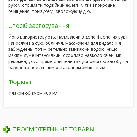
рухом отримати подвійний ефект:
м'яке і природне
очищення
,
тонізуючу і зволожуючу дію
.
Спосіб застосування
Його використовують, наливаючи в долоні вологих рук і
наносячи на сухе обличчя, масажуючи для видалення
забруднень, потім ретельно змиваючи водою. Якщо
макіяж дуже інтенсивний, особливо навколо очей, ми
рекомендуємо пряме очищення за допомогою засобу та
бавовни з подальшим остаточним змиванням.
Формат
Флакон об'ємом 400 мл.
ПРОСМОТРЕННЫЕ ТОВАРЫ