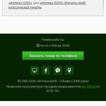
«Аптека 0303»
или
«Аптека 0303» Мульти-табс
классический купить
.
Режим работы:
пн-пт с
9:00
до
20:00
Заказать товар по телефону
© 2005-2026 «Аптека 0303» - З Вами з 2005 року!
Лицензия на розничную продажу медикаментов
АE 194150
от
23.05.14 г.
САМОЛЕЧЕНИЕ МОЖЕТ БЫТЬ ОПАСНЫМ ДЛЯ ВАШЕГО ЗДОРОВЬЯ!