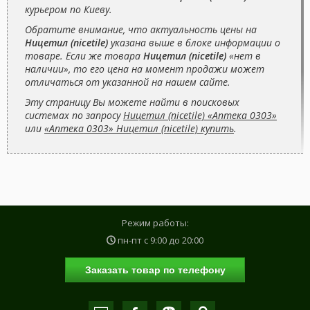
курьером по Киеву.
Обратите внимание, что актуальность цены на
Ницетил (nicetile)
указана выше в блоке информации о
товаре. Если же товара
Ницетил (nicetile)
«нет в
наличии», то его цена на момент продажи может
отличаться от указанной на нашем сайте.
Эту страницу Вы можете найти в поисковых
системах по запросу
Ницетил (nicetile) «Аптека 0303»
или
«Аптека 0303» Ницетил (nicetile) купить
.
Режим работы:
пн-пт с
9:00
до
20:00
Заказать товар по телефону