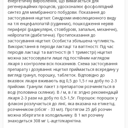
енергетичну вироблення, що вимагається для
регенераційних процесів, удосконалює фосфоліпідний
синтез для мембранного побудови. Показання до
застосування ніцетил: Синдроми инволюционного виду
на тлі енцефалопатій (судинних), пошкодження нервів
периферії (радикулярні, стовбурові, запальні, механічні),
нейропатія (діабетична). Протипоказання до
застосування ніцетил: Особиста збільшена чутливість.
Використання в періоди лактації та вагітності: Під час
періодів лактації та вагітності (в 1 триместрі) ніцетил
можна застосовувати лише під постійним наглядом
лікаря з контролем всіх показників. Схема застосування
препарату і дозування: ніцетил приймається всередину у
вигляді гранул, порошку, таблеток. Відповідно до
вказівок лікаря вживають від 0,5 до 1,5 г на добу по 2-3
прийоми. Гранули: пакет з препаратом розчиняється в
воді (половина склянки). В / м, в / в: згідно рекомендацій
лікаря 2-3 рази на добу по 0,5-1,5г. Порошок: порошок у
флаконі розлучається до лінії, яка вказана на етикетці,
розчинником (обсяг - 33 мл). Протягом 25 діб розчин
можна зберігати в холодильнику. В 1 мл розчину
знаходиться 308 мг L-ацетілкарнітіна.