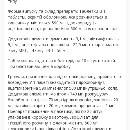
типу
Форма випуску та склад препарату: Таблетки В 1
таблетці, вкритій оболонкою, яка розчиняється в
кишечнику, міститься 590 мг гідрохлориду L-
ацетілкарнітіна, що аналогічно 500 мг внутрішньої солі.
Додаткові елементи: диметикон - 3,1 мг, діетилфталат -
9,4 мг, ацетофталат целюлози - 22,5 мг, стеарат магнію -
7 мг, МКЦ - 47 мг, ПВП - 56 мг.
Таблетки знаходяться в блістері, по 10 штук в кожній.
Три блістери вміщені в коробку.
Гранули, призначені для підготовки розчину, прийнятого
всередину У 1 пакеті знаходиться гідрохлориду L-
ацетілкарнітіна 590 мг (аналог 500 мг внутрішньої солі).
Додаткові елементи: манітол - 749 мг, розпушувач,
бікарбонат натрію - 70 мг, гідроксипропілцелюлоза - 20
мг, натрію сахарин - 20 мг, кремнію преципитат - 1 мг.
Препарат поміщений в пакетики, які по 20 штук
упаковані в коробку з картону. Ліофілізат для
ін'єкційного розчину 1 флакон містить 500 мг
гідрохлориду L-ацетілкарнітіна. Додаткові елементи: