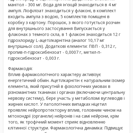
манітол - 300 мг. Вода для ін'єкцій знаходиться в 4 мг
ампулі. Ліофілізат знаходиться у флаконі, в комплект
входить ампула з водою, 5 комплектів поміщені в
коробку з картону. Порошок, з якого готується розчин
для внутрішнього застосування Випускається у
флаконах з темного скла, в 1 флаконі знаходиться 12 г
гідрохлориду L-ацетілкарнітіна (аналог 10,17 мг
внутрішньої солі). Додаткові елементи: ПВП - 0,312 г,
пропив-п-гідроксибензоат - 0,0007 г, метил-п-
гідроксибензоат - 0,003 г.
Фармакодія:
Вплив фармакологічного характеру активізує
енергетичний обмін. Ацетілкарнітін є натуральним ізомер
елемента, який присутній в фізіологічних умовах в
різноманітних тканинах і органах (включаючи центральну
нервову систему), бере участь у метаболізмі вуглеводів і
жирних кислот. У патологічних випадках ніцетил
проявляє нейропротекторну вплив, головним чином на
мітохондрії (органели) нейронів і на самі нейрони, крім
того, як трофічний момент сприяє відновленню
клітинної структури. Фармакологічна динаміка: Підвищує