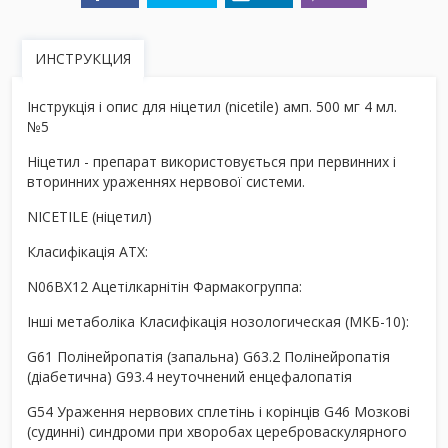
ИНСТРУКЦИЯ
Інструкція і опис для ніцетил (nicetile) амп. 500 мг 4 мл.
№5
Ніцетил - препарат використовується при первинних і
вторинних ураженнях нервової системи.
NICETILE (ніцетил)
Класифікація ATX:
N06BX12 Ацетілкарнітін Фармакогруппа:
Інші метаболіка Класифікація нозологическая (МКБ-10):
G61 Полінейропатія (запальна) G63.2 Полінейропатія
(діабетична) G93.4 неуточнений енцефалопатія
G54 Ураження нервових сплетінь і корінців G46 Мозкові
(судинні) синдроми при хворобах цереброваскулярного