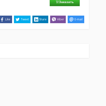
Заказать
Like
Tweet
Share
Viber
E-mail