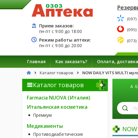
Резерв
(097)
Прием заказов:
(095)
пн-пт с
9:00
до
18:00
Режим работы аптеки:
(073)
пн-пт с
9:00
до
20:00
Главная
Как заказать?
Оплата, доставк
Каталог товаров
NOW DAILY VITS MULTI му
Каталог товаров
А
Б
Farmacia NUOVA (Италия)
П
Итальянская косметика
л
Премиум
п
н
Медикаменты
NOW 
Противодиабетические