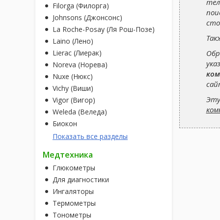
тел
Filorga (Филорга)
пои
Johnsons (Джонсонс)
сто
La Roche-Posay (Ля Рош-Позе)
Так
Laino (Лено)
Обр
Lierac (Лиерак)
ука
Noreva (Норева)
ком
Nuxe (Нюкс)
сай
Vichy (Виши)
Эту
Vigor (Вигор)
ком
Weleda (Веледа)
Биокон
Показать все разделы
Медтехника
Глюкометры
Для диагностики
Ингаляторы
Термометры
Тонометры