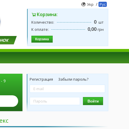
/
Укр
Рус
Корзина:
0
Количество:
шт
0,00
К оплате:
грн
Корзина
ОНОК
Регистрация
Забыли пароль?
 - 9
Войти
екс