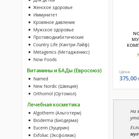
Женское здоровье
Иммунитет
Кровяное давление
Мужское здоровье
NO
Противодиабетические
МУ
Country Life (Кантри Лайф)
КОМП
Metagenics (Метадженикс)
Now Foods
Витамины и БАДы (Евросоюз)
Цена
375,00
Named
New Nordic (Швеция)
Orthomol (Ортомол)
Лечебная косметика
На 
Algotherm (Альготерм)
уто
Bioderma (Биодерма)
Есл
Eucerin (Эуцерин)
мул
Exfoliac (Эксфолиак)