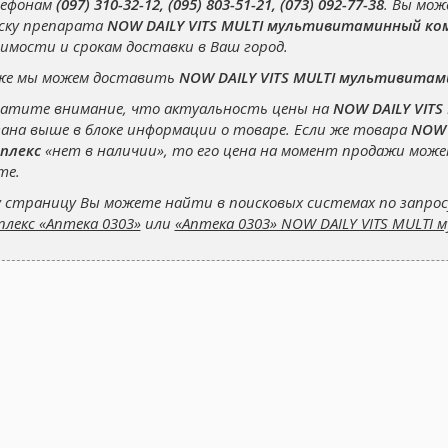
ефонам
(097) 310-32-12, (095) 803-51-21, (073) 092-77-38
. Вы мо
ску препарата
NOW DAILY VITS MULTI мультивитаминный ко
имости и срокам доставки в Ваш город.
же мы можем доставить
NOW DAILY VITS MULTI мультивитам
атите внимание, что актуальность цены на
NOW DAILY VIT
зана выше в блоке информации о товаре. Если же товара
NOW 
плекс
«нет в наличии», то его цена на момент продажи мож
те.
 страницу Вы можете найти в поисковых системах по запро
плекс «Аптека 0303»
или
«Аптека 0303» NOW DAILY VITS MULTI