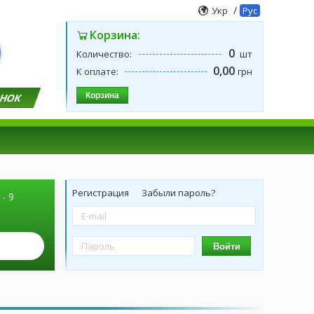
/
Укр
Рус
Корзина:
0
Количество:
шт
0,00
К оплате:
грн
Корзина
ОНОК
Регистрация
Забыли пароль?
 - 9
Войти