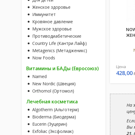
Женское здоровье
Иммунитет
Кровяное давление
Мужское здоровье
NOW
ЖЕН
Противодиабетические
Country Life (Кантри Лайф)
Metagenics (Метадженикс)
Now Foods
Цена
Витамины и БАДы (Евросоюз)
428,00
Named
New Nordic (Швеция)
Orthomol (Ортомол)
Лечебная косметика
На 
Algotherm (Альготерм)
цен
Bioderma (Биодерма)
Есл
Eucerin (Эуцерин)
Вы 
Exfoliac (Эксфолиак)
21, 