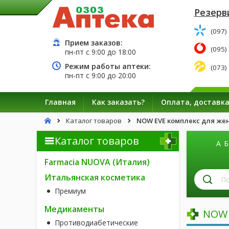
Резерв
(097)
Прием заказов:
(095)
пн-пт с
9:00
до
18:00
Режим работы аптеки:
(073)
пн-пт с
9:00
до
20:00
Главная
Как заказать?
Оплата, доставк
Каталог товаров
NOW EVE комплекс для же
Каталог товаров
А
Б
Farmacia NUOVA (Италия)
П
Итальянская косметика
л
Премиум
п
н
Медикаменты
NOW 
Противодиабетические