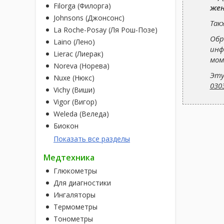
Filorga (Филорга)
же
Johnsons (Джонсонс)
Так
La Roche-Posay (Ля Рош-Позе)
Обр
Laino (Лено)
инф
Lierac (Лиерак)
мом
Noreva (Норева)
Эту
Nuxe (Нюкс)
030
Vichy (Виши)
Vigor (Вигор)
Weleda (Веледа)
Биокон
Показать все разделы
Медтехника
Глюкометры
Для диагностики
Ингаляторы
Термометры
Тонометры