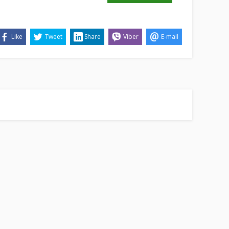
Like
Tweet
Share
Viber
E-mail