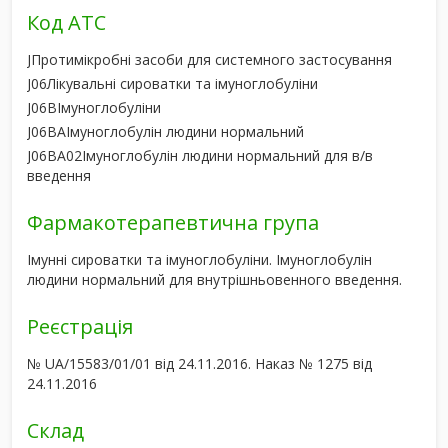
Код АТС
J
Протимікробні засоби для системного застосування
J06
Лікувальні сироватки та імуноглобуліни
J06B
Імуноглобуліни
J06BA
Імуноглобулін людини нормальний
J06BA02
Імуноглобулін людини нормальний для в/в
введення
Фармакотерапевтична група
Імунні сироватки та імуноглобуліни. Імуноглобулін
людини нормальний для внутрішньовенного введення.
Реєстрація
№ UA/15583/01/01 від 24.11.2016. Наказ № 1275 від
24.11.2016
Склад