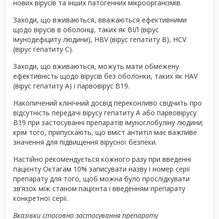
нових вірусів та інших патогенних мікроорганізмів.
Заходи, що вживаються, вважаються ефективними
щодо вірусів в оболонці, таких як ВІЛ (вірус
імунодефіциту людини), HBV (вірус гепатиту В), HCV
(вірус гепатиту С).
Заходи, що вживаються, можуть мати обмежену
ефективність щодо вірусів без оболонки, таких як HAV
(вірус гепатиту А) і парвовірус В19.
Накопичений клінічний досвід переконливо свідчить про
відсутність передачі вірусу гепатиту А або парвовірусу
В19 при застосуванні препаратів імуноглобуліну людини;
крім того, припускають, що вміст антитіл має важливе
значення для підвищення вірусної безпеки.
Настійно рекомендується кожного разу при введенні
пацієнту Октагам 10% записувати назву і номер серії
препарату для того, щоб можна було прослідкувати
зв’язок між станом пацієнта і введенням препарату
конкретної серії.
Вказівки стосовно застосування препарату