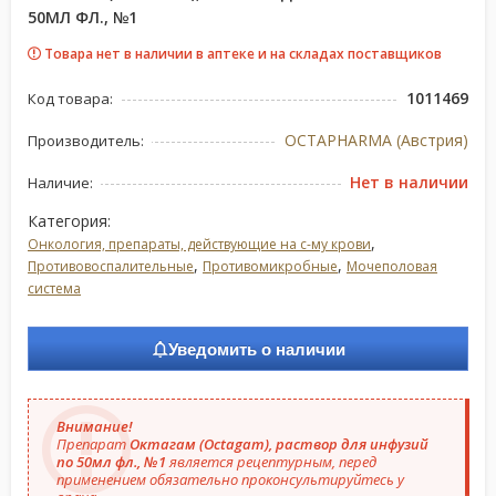
50МЛ ФЛ., №1
Товара нет в наличии в аптеке и на складах поставщиков
1011469
Код товара:
OCTAPHARMA (Австрия)
Производитель:
Нет в наличии
Наличие:
Категория:
,
Онкология, препараты, действующие на с-му крови
,
,
Противовоспалительные
Противомикробные
Мочеполовая
система
Уведомить о наличии
Внимание!
Препарат
Октагам (Octagam), раствор для инфузий
по 50мл фл., №1
является рецептурным, перед
применением обязательно проконсультируйтесь у