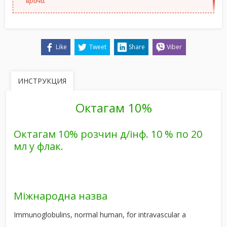
врача.
Like
Tweet
Share
Viber
ИНСТРУКЦИЯ
Октагам 10%
Октагам 10% розчин д/інф. 10 % по 20
мл у флак.
Міжнародна назва
Immunoglobulins, normal human, for intravascular a