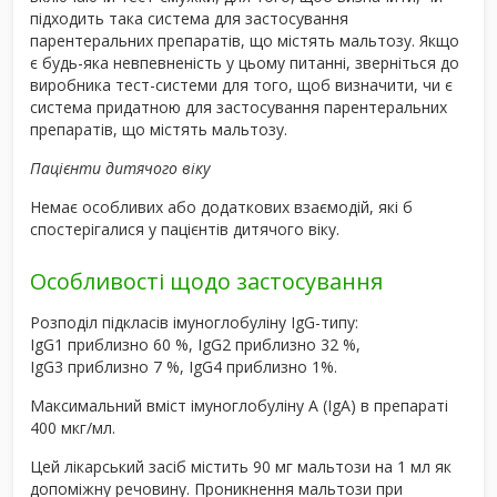
підходить така система для застосування
парентеральних препаратів, що містять мальтозу. Якщо
є будь-яка невпевненість у цьому питанні, зверніться до
виробника тест-системи для того, щоб визначити, чи є
система придатною для застосування парентеральних
препаратів, що містять мальтозу.
Пацієнти дитячого віку
Немає особливих або додаткових взаємодій, які б
спостерігалися у пацієнтів дитячого віку.
Особливості щодо застосування
Розподіл підкласів імуноглобуліну IgG-типу:
IgG
1
приблизно 60 %, IgG
2
приблизно 32 %,
IgG
3
приблизно 7 %, IgG
4
приблизно 1%.
Максимальний вміст імуноглобуліну A (IgA) в препараті
400 мкг/мл.
Цей лікарський засіб містить 90 мг мальтози на 1 мл як
допоміжну речовину. Проникнення мальтози при