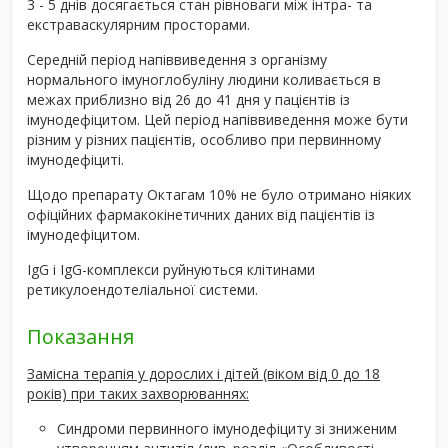
3 - 5 днів досягається стан рівноваги між інтра- та
екстраваскулярним просторами.
Середній період напіввиведення з організму
нормального імуноглобуліну людини коливається в
межах приблизно від 26 до 41 дня у пацієнтів із
імунодефіцитом. Цей період напіввиведення може бути
різним у різних пацієнтів, особливо при первинному
імунодефіциті.
Щодо препарату Октагам 10% не було отримано ніяких
офіційних фармакокінетичних даних від пацієнтів із
імунодефіцитом.
IgG і IgG-комплекси руйнуються клітинами
ретикулоендотеліальної системи.
Показання
Замісна терапія у дорослих і дітей (віком від 0 до 18
років) при таких захворюваннях:
Синдроми первинного імунодефіциту зі зниженим