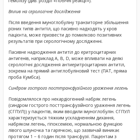
гемолізу (див. розділ «Побічні реакції»).
Вплив на серологічне дослідження
Після введення імуноглобуліну транзиторне збільшення
різних типів антитіл, що пасивно надходять у кров
пацієнта, може призвести до помилково позитивних
результатів при серологічному дослідженні.
Пасивне надходження антитіл до еритроцитарних
антигенів, наприклад А, B, D, може впливати на деякі
серологічні дослідження антиеритроцитарних антитіл,
зокрема на прямий антиглобуліновий тест (ПАТ, пряма
проба Кумбса).
Синдром гострого посттрансфузійного ураження легень
Повідомлялося про некардіогенний набряк легень
(синдром гострого посттрансфузійного ураження легень
(СГПУЛ)) у пацієнтів, яким вводили імуноглобулін. СГПУЛ
характеризується тяжким ускладненням дихання,
набряком легень, гіпоксемією, нормальною функцією
лівого шлуночка та гарячкою, що зазвичай виникає
протягом 1 − 6 годин після трансфузії. Пацієнтам з