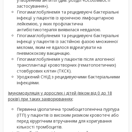
утворенням антитіл (див. розділ «Особливості
застосування»).
Гіпогамаглобулінемія та рецидивуючі бактеріальні
інфекції у пацієнтів із хронічною лімфоцитарною
лейкемією, у яких профілактична
антибіотикотерапія виявилася невдалою.
Гіпогамаглобулінемія та рецидивуючі бактеріальні
інфекції у пацієнтів із застійною фазою множинної
мієломи, яким не вдалося відреагувати на
пневмококову вакцинацію.
Гіпогамаглобулінемія у пацієнтів після алогенної
трансплантації кровотворних (гематопоетичних)
стовбурових клітин (ТКСК).
Уроджений СНІД з рецидивуючими бактеріальними
інфекціями.
Імуномодуляція у дорослих і дітей (віком від 0 до 18
років) при таких захворюваннях
:
Первинна ідіопатична тромбоцитопенічна пурпура
(ІТП) у пацієнтів із високим ризиком кровотечі або
перед хірургічним втручанням для коригування
кількості тромбоцитів.