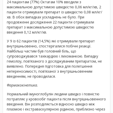
24 пацієнтам (77%) Октагам 10% вводили з
максимальною допустимою швидкістю 0,06 мл/кг/хв, 2
пацієнти отримували препарат із швидкістю 0,08 мл/кг/
хв. В обох випадках ускладнень не було. При
продовженні дослідження 22 пацієнти отримували
препарат з максимальною допустимою швидкістю
введення 0,12 мл/кг/хв.
У 9 із 62 пацієнтів (14,5%) які отримували препарат
внутрішньовенно, спостерігалися побічні реакції.
Найбільш частим був головний біль, що
супроводжувався тахікардією і лихоманкою. Випадку
гемолізу, пов’язаного з досліджуваним препаратом, не
виявлено. Попередня підготовка для полегшення
непереносимості, пов’язаної з внутрішньовенним
введенням, не проводилася.
Фармакокінетика.
Нормальний імуноглобулін людини швидко і повністю
потрапляє у кровообіг пацієнта після внутрішньовенного
введення. Він розподіляється відносно швидко між
плазмою і екстраваскулярною рідиною, приблизно через