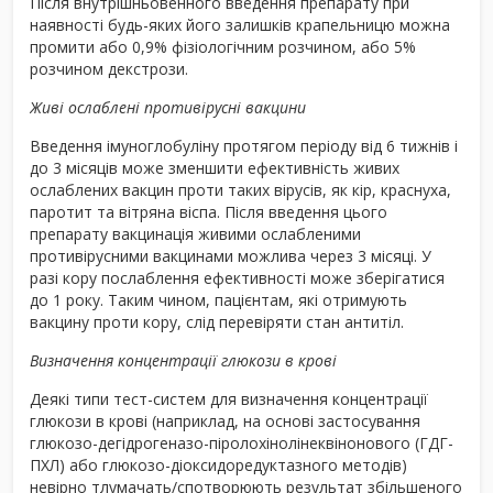
Після внутрішньовенного введення препарату при
наявності будь-яких його залишків крапельницю можна
промити або 0,9% фізіологічним розчином, або 5%
розчином декстрози.
Живі ослаблені противірусні вакцини
Введення імуноглобуліну протягом періоду від 6 тижнів і
до 3 місяців може зменшити ефективність живих
ослаблених вакцин проти таких вірусів, як кір, краснуха,
паротит та вітряна віспа. Після введення цього
препарату вакцинація живими ослабленими
противірусними вакцинами можлива через 3 місяці. У
разі кору послаблення ефективності може зберігатися
до 1 року. Таким чином, пацієнтам, які отримують
вакцину проти кору, слід перевіряти стан антитіл.
Визначення концентрації глюкози в крові
Деякі типи тест-систем для визначення концентрації
глюкози в крові (наприклад, на основі застосування
глюкозо-дегідрогеназо-піролохінолінеквінонового (ГДГ-
ПХЛ) або глюкозо-діоксидоредуктазного методів)
невірно тлумачать/спотворюють результат збільшеного