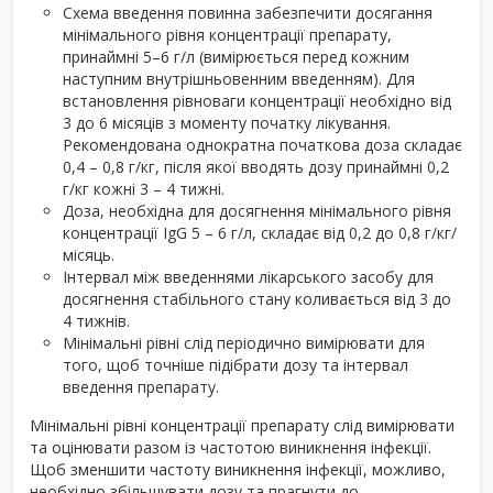
Схема введення повинна забезпечити досягання
мінімального рівня концентрації препарату,
принаймні 5–6 г/л (вимірюється перед кожним
наступним внутрішньовенним введенням). Для
встановлення рівноваги концентрації необхідно від
3 до 6 місяців з моменту початку лікування.
Рекомендована однократна початкова доза складає
0,4 – 0,8 г/кг, після якої вводять дозу принаймні 0,2
г/кг кожні 3 – 4 тижні.
Доза, необхідна для досягнення мінімального рівня
концентрації IgG 5 – 6 г/л, складає від 0,2 до 0,8 г/кг/
місяць.
Інтервал між введеннями лікарського засобу для
досягнення стабільного стану коливається від 3 до
4 тижнів.
Мінімальні рівні слід періодично вимірювати для
того, щоб точніше підібрати дозу та інтервал
введення препарату.
Мінімальні рівні концентрації препарату слід вимірювати
та оцінювати разом із частотою виникнення інфекції.
Щоб зменшити частоту виникнення інфекції, можливо,
необхідно збільшувати дозу та прагнути до