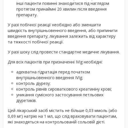
інші пацієнти повинні знаходитися під наглядом
протягом принаймні 20 хвилин після введення
препарату.
У разі побічної реакції необхідно або зменшити
швидкість внутрішньовенного введення, або припинити
введення препарату; лікування залежить від характеру
та тяжкості побічної реакції.
У разі шоку слід провести стандартне медичне лікування.
Для всіх пацієнтів при призначенні IVIg необхідні:
адекватна гідратація перед початком
внутрішньовенного введення IVIg;
контроль діурезу;
контроль рівнів сироваткового креатиніну крові;
уникання сумісного застосування петльових
діуретиків.
Цей лікарський засіб містить не більше 0,03 ммоль (або
0,69 мг) натрію на 1 мл, що слід враховувати пацієнтам,
які знаходяться на контрольованій сольовій дієті.