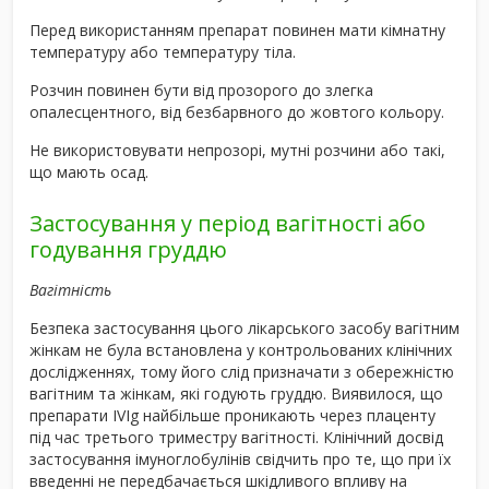
Перед використанням препарат повинен мати кімнатну
температуру або температуру тіла.
Розчин повинен бути від прозорого до злегка
опалесцентного, від безбарвного до жовтого кольору.
Не використовувати непрозорі, мутні розчини або такі,
що мають осад.
Застосування у період вагітності або
годування груддю
Вагітність
Безпека застосування цього лікарського засобу вагітним
жінкам не була встановлена у контрольованих клінічних
дослідженнях, тому його слід призначати з обережністю
вагітним та жінкам, які годують груддю. Виявилося, що
препарати IVIg найбільше проникають через плаценту
під час третього триместру вагітності. Клінічний досвід
застосування імуноглобулінів свідчить про те, що при їх
введенні не передбачається шкідливого впливу на