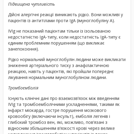
Підвищена чутливість
Дійсні алергічні реакції виникають рідко. Вони можливі у
пацієнтів із антитілами проти IgA (імуноглобуліну А).
IVIg не показаний пацієнтам тільки із ізольованою
недостатністю IgA-типу, коли недостатність IgA-типу є
єдиним проблемним порушенням (що викликає
занепокоєння).
Рідко нормальний імуноглобулін людини може викликати
зниження артеріального тиску з анафілактичною
реакцією, навіть у пацієнтів, які пройшли попереднє
лікування нормальним імуноглобуліном людини.
Тромбоемболія
Існують клінічні дані про взаємозв’язок між введенням
IVIg та тромбоемболічними ускладненнями, такими як
інфаркт міокарда, гостре порушення мозкового
кровообігу (включаючи інсульт), емболія легенів і
глибокий тромбоз вен, які, можливо, пов’язані з
відносним збільшенням в’язкості крові через велике