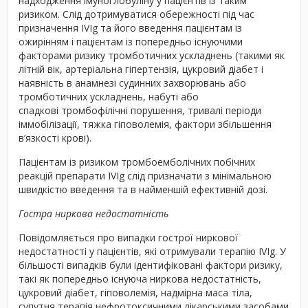
надходження імуноглобуліну у пацієнтів із таким
ризиком. Слід дотримуватися обережності під час
призначення IVIg та його введення пацієнтам із
ожирінням і пацієнтам із попередньо існуючими
факторами ризику тромботичних ускладнень (такими як
літній вік, артеріальна гіпертензія, цукровий діабет і
наявність в анамнезі судинних захворювань або
тромботичних ускладнень, набуті або
спадкові тромбофілічні порушення, тривалі періоди
іммобілізації, тяжка гіповолемія, фактори збільшення
в’язкості крові).
Пацієнтам із ризиком тромбоемболічних побічних
реакцій препарати IVIg слід призначати з мінімальною
швидкістю введення та в найменшій ефективній дозі.
Гостра ниркова недостатність
Повідомляється про випадки гострої ниркової
недостатності у пацієнтів, які отримували терапію IVIg. У
більшості випадків були ідентифіковані фактори ризику,
такі як попередньо існуюча ниркова недостатність,
цукровий діабет, гіповолемія, надмірна маса тіла,
супутня терапія нефротоксичними лікарськими засобами