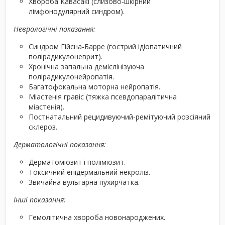
Хвороба Кавасакі (слизово-шкірний
лімфонодулярний синдром).
Неврологічні показання:
Синдром Гійєна-Барре (гострий ідіопатичний
полірадикулоневрит).
Хронічна запальна демієлінізуюча
полірадикулонейропатія.
Багатофокальна моторна нейропатія.
Міастенія гравіс (тяжка псевдопаралітична
міастенія).
Постнатальний рецидивуючий-ремітуючий розсіяний
склероз.
Дерматологічні показання:
Дерматоміозит і поліміозит.
Токсичний епідермальний некроліз.
Звичайна вульгарна пухирчатка.
Інші показання:
Гемолітична хвороба новонароджених.