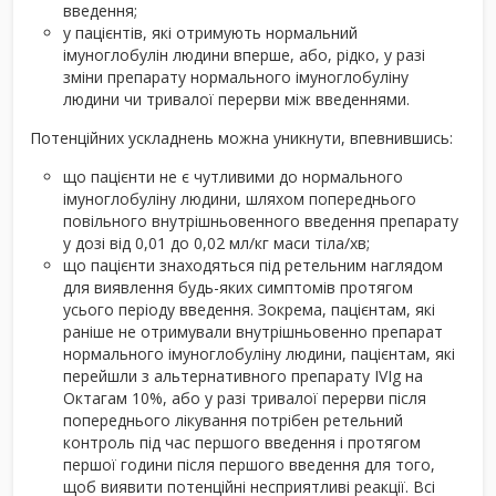
введення;
у пацієнтів, які отримують нормальний
імуноглобулін людини вперше, або, рідко, у разі
зміни препарату нормального імуноглобуліну
людини чи тривалої перерви між введеннями.
Потенційних ускладнень можна уникнути, впевнившись:
що пацієнти не є чутливими до нормального
імуноглобуліну людини, шляхом попереднього
повільного внутрішньовенного введення препарату
у дозі від 0,01 до 0,02 мл/кг маси тіла/хв;
що пацієнти знаходяться під ретельним наглядом
для виявлення будь-яких симптомів протягом
усього періоду введення. Зокрема, пацієнтам, які
раніше не отримували внутрішньовенно препарат
нормального імуноглобуліну людини, пацієнтам, які
перейшли з альтернативного препарату IVIg на
Октагам 10%, або у разі тривалої перерви після
попереднього лікування потрібен ретельний
контроль під час першого введення і протягом
першої години після першого введення для того,
щоб виявити потенційні несприятливі реакції. Всі