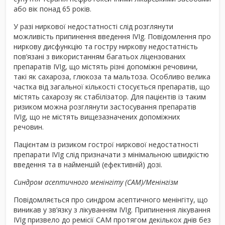
або вік понад 65 років.
У разі ниркової недостатності слід розглянути
можливість припинення введення IVIg. Повідомлення про
ниркову дисфункцію та гостру ниркову недостатність
пов’язані з використанням багатьох ліцензованих
препаратів IVIg, що містять різні допоміжні речовини,
такі як сахароза, глюкоза та мальтоза. Особливо велика
частка від загальної кількості стосується препаратів, що
містять сахарозу як стабілізатор. Для пацієнтів із таким
ризиком можна розглянути застосування препаратів
IVIg, що не містять вищезазначених допоміжних
речовин.
Пацієнтам із ризиком гострої ниркової недостатності
препарати IVIg слід призначати з мінімальною швидкістю
введення та в найменшій (ефективній) дозі.
Синдром асептичного менінгіту (САМ)/Менінгізм
Повідомляється про синдром асептичного менінгіту, що
виникав у зв’язку з лікуванням IVIg. Припинення лікування
IVIg призвело до ремісії САМ протягом декількох днів без