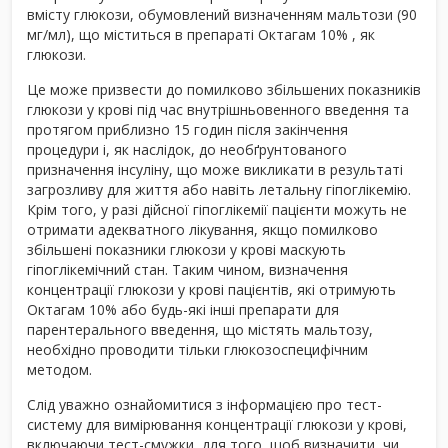
вмісту глюкози, обумовлений визначенням мальтози (90
мг/мл), що міститься в препараті Октагам 10% , як
глюкози.
Це може призвести до помилково збільшених показників
глюкози у крові під час внутрішньовенного введення та
протягом приблизно 15 годин після закінчення
процедури і, як наслідок, до необґрунтованого
призначення інсуліну, що може викликати в результаті
загрозливу для життя або навіть летальну гіпоглікемію.
Крім того, у разі дійсної гіпоглікемії пацієнти можуть не
отримати адекватного лікування, якщо помилково
збільшені показники глюкози у крові маскують
гіпоглікемічний стан. Таким чином, визначення
концентрації глюкози у крові пацієнтів, які отримують
Октагам 10% або будь-які інші препарати для
парентерального введення, що містять мальтозу,
необхідно проводити тільки глюкозоспецифічним
методом.
Слід уважно ознайомитися з інформацією про тест-
систему для вимірювання концентрації глюкози у крові,
включаючи тест-смужки, для того, щоб визначити, чи