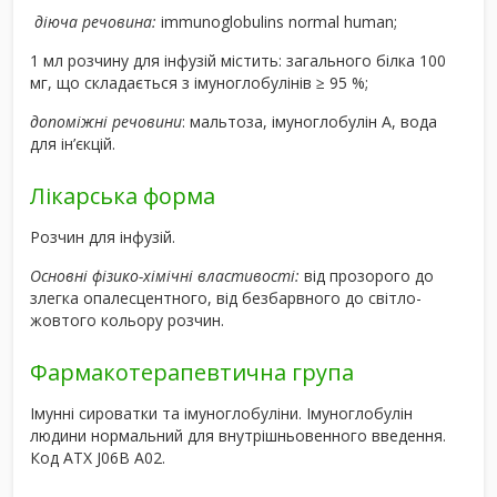
діюча речовина:
immunoglobulins normal human;
1 мл розчину для інфузій містить: загального білка 100
мг, що складається з імуноглобулінів ≥ 95 %;
допоміжні речовини
: мальтоза, імуноглобулін А, вода
для ін’єкцій.
Лікарська форма
Розчин для інфузій.
Основні фізико-хімічні властивості:
від прозорого до
злегка опалесцентного, від безбарвного до світло-
жовтого кольору розчин.
Фармакотерапевтична група
Імунні сироватки та імуноглобуліни. Імуноглобулін
людини нормальний для внутрішньовенного введення.
Код АТХ J06B A02.