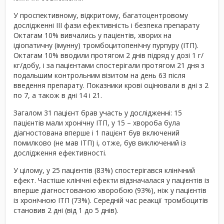
У проспективному, відкритому, багатоцентровому
дослідженні III фази ефективність і безпека препарату
Октагам 10% вивчались у пацієнтів, хворих на
ідіопатичну (імунну) тромбоцитопенічну пурпуру (ІТП).
Октагам 10% вводили протягом 2 днів підряд у дозі 1 г/
кг/добу, і за пацієнтами спостерігали протягом 21 дня з
подальшим контрольним візитом на день 63 після
введення препарату. Показники крові оцінювали в дні з 2
по 7, а також в дні 14 і 21.
Загалом 31 пацієнт брав участь у дослідженні: 15
пацієнтів мали хронічну ІТП, у 15 – хвороба була
діагностована вперше і 1 пацієнт був включений
помилково (не мав ІТП) і, отже, був виключений із
дослідження ефективності.
У цілому, у 25 пацієнтів (83%) спостерігався клінічний
ефект. Частіше клінічні ефекти відзначалася у пацієнтів із
вперше діагностованою хворобою (93%), ніж у пацієнтів
із хронічною ІТП (73%). Середній час реакції тромбоцитів
становив 2 дні (від 1 до 5 днів).