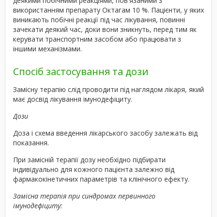
деякими побічними реакціями, пов'язаними з
використанням препарату Октагам 10 %. Пацієнти, у яких
виникають побічні реакції під час лікування, повинні
зачекати деякий час, доки вони зникнуть, перед тим як
керувати транспортним засобом або працювати з
іншими механізмами.
Спосіб застосування та дози
Замісну терапію слід проводити під наглядом лікаря, який
має досвід лікування імунодефіциту.
Дози
Доза і схема введення лікарського засобу залежать від
показання.
При замісній терапії дозу необхідно підбирати
індивідуально для кожного пацієнта залежно від
фармакокінетичних параметрів та клінічного ефекту.
Замісна терапія при синдромах первинного
імунодефіциту: