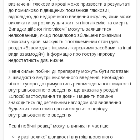
визначенні глюкози в крові може призвести в результаті
до помилково підвищених показників глюкози і,
відповідно, до недоречного введення інсуліну, який може
викликати загрозливу для життя гіпоглікемію та смерть.
Випадки дійсної гіпоглікемії можуть залишитися
нелікованими, якщо помилково збільшені показники
глюкози у крові маскують гіпоглікемічний стан (див.
розділ «Взаємодія з іншими лікарськими засобами та інші
види взаємодій»). Інформацію про гостру ниркову
недостатність див. нижче.
Певні сильні побічні дії препарату можуть бути пов’язані
зі швидкістю внутрішньовенного введення. Необхідно
чітко і суворо дотримуватись рекомендованої швидкості
внутрішньовенного введення, що вказана у розділі
«Спосіб застосування та дози». Пацієнти повинні
знаходитись під ретельним наглядом для виявлення
будь-яких симптомів протягом усього періоду
внутрішньовенного введення.
Певні побічні реакції можуть виникати частіше:
у разі великої швидкості внутрішньовенного