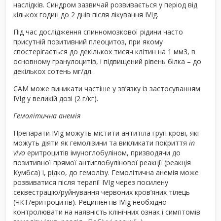
наслідків. Синдром зазвичай розвивається у період від
кількох годин до 2 днів після лікування IVIg.
Під час дослідження спинномозкової рідини часто
присутній позитивний плеоцитоз, при якому
спостерігається до декількох тисяч клітин на 1 мм
3
, в
основному гранулоцитів, і підвищений рівень білка – до
декількох сотень мг/дл.
САМ може виникати частіше у зв’язку із застосуванням
IVIg у великій дозі (2 г/кг).
Гемолітична анемія
Препарати IVIg можуть містити антитіла груп крові, які
можуть діяти як гемолізини та викликати покриття
in
vivo
еритроцитів імуноглобуліном, призводячи до
позитивної прямої антиглобулінової реакції (реакція
Кумбса) і, рідко, до гемолізу. Гемолітична анемія може
розвиватися після терапії IVIg через посилену
секвестрацію/руйнування червоних кров’яних тілець
(ЧКТ/еритроцитів). Реципієнтів IVIg необхідно
контролювати на наявність клінічних ознак і симптомів