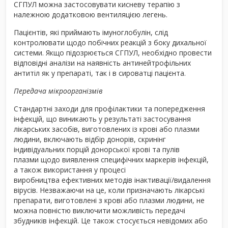
СГПУЛ можна застосовувати кисневу терапію з
належною додатковою вентиляцією легень.
Пацієнтів, які приймають імуноглобулін, слід
контролювати щодо побічних реакцій з боку дихальної
системи. Якщо підозрюється СГПУЛ, необхідно провести
відповідні аналізи на наявність антинейтрофільних
антитіл як у препараті, так і в сироватці пацієнта.
Передача мікроорганізмів
Стандартні заходи для профілактики та попередження
інфекцій, що виникають у результаті застосування
лікарських засобів, виготовлених із крові або плазми
людини, включають відбір донорів, скринінг
індивідуальних порцій донорської крові та пулів
плазми щодо виявлення специфічних маркерів інфекцій,
а також використання у процесі
виробництва ефективних методів інактивації/видалення
вірусів. Незважаючи на це, коли призначають лікарські
препарати, виготовлені з крові або плазми людини, не
можна повністю виключити можливість передачі
збудників інфекцій. Це також стосується невідомих або