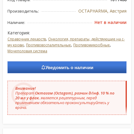
OCTAPHARMA, Австрия
Производитель:
Нет в наличии
Наличие:
Категория:
,
Справочник лекарств
Онкология, препараты, действующие на с-
,
,
,
му крови
Противовоспалительные
Противомикробные
Мочеполовая система
Уведомить о наличии
Внимание!
Препарат
Октагам (Octagam), розчин д/інф. 10 % по
20 мл у флак.
является рецептурным, перед
применением обязательно проконсультируйтесь у
врача.