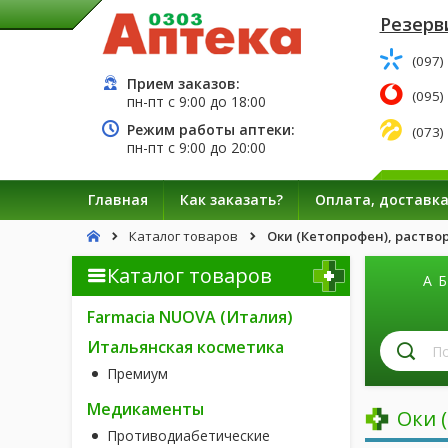
Резерв
(097)
Прием заказов:
(095)
пн-пт с
9:00
до
18:00
Режим работы аптеки:
(073)
пн-пт с
9:00
до
20:00
Главная
Как заказать?
Оплата, доставк
Каталог товаров
Оки (Кетопрофен), раствор
Каталог товаров
А
Б
Farmacia NUOVA (Италия)
П
Итальянская косметика
л
Премиум
п
н
Медикаменты
Оки 
Противодиабетические