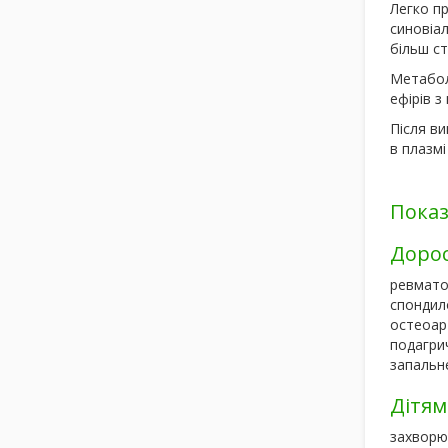
Легко пр
синовіал
більш ст
Метаболі
ефірів 
Після ви
в плазмі
Пока
Доро
ревмато
спондил
остеоар
подагри
запальн
Дітям
захворю