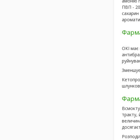
амонію г
ПВП - 20
сахарин 
аромати
Фарма
ОКІ має 
антибрад
руйнуван
Зменшує 
Кетопроф
шлунков
Фарма
Всмокту
тракту, 
величин
досягаєт
Розподіл