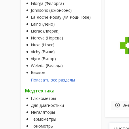
Filorga (Филорга)
Johnsons (Джонсонс)
La Roche-Posay (Ля Рош-Позе)
Laino (Лено)
Lierac (Лиерак)
Noreva (Норева)
Nuxe (Нюкс)
Vichy (Виши)
Vigor (Вигор)
Weleda (Веледа)
Биокон
Показать все разделы
Медтехника
Глюкометры
Для диагностики
Вне
Ингаляторы
Термометры
Тонометры
ИНСТР