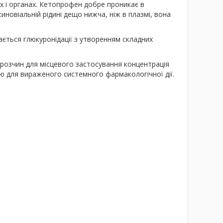
ах і органах. Кетопрофен добре проникає в
иновіальній рідині дещо нижча, ніж в плазмі, вона
ається глюкуронідації з утворенням складних
і розчин для місцевого застосування концентрація
ою для вираженого системного фармакологічної дії.