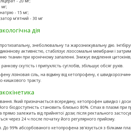
ліцерат - 20 мг;
 мг;
натрію - 15 мг;
затор м'ятний - 30 мг
кологічна дія
протизапальну, знеболювальну та жарознижувальну дію. Інгібіруя 
икінінову активністю, стабілізує лізосомальні мембрани і затри
ню тканин при хронічному запаленні. Знижує виділення цитокінів,
ранкову скутість і припухлість суглобів, збільшує обсяг рухів.
ену лізіновая сіль, на відміну від кетопрофену, є швидкорозчин
о-кишкового тракту.
кокінетика
вання. Який призначається всередину, кетопрофен швидко і дос
його біодоступність становить близько 80%. Cmax в плазмі при пр
а прямо залежить від прийнятої дози; після ректального застос
ься через 24 ч поcле початку його регулярного прийому.
. До 99% абсорбованого кетопрофена зв'язується з білками плазми