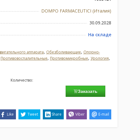
DOMPO FARMACEUTICI (Италия)
30.09.2028
На складе
,
,
вигательного аппарата
Обезболивающие
Опорно-
,
,
,
,
Противовоспалительные
Противомикробные
Урология
Количество:
Заказать
Like
Tweet
Share
Viber
E-mail