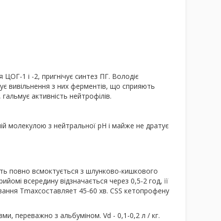
ЦОГ-1 і -2, пригнічує синтез ПГ. Володіє
мує вивільнення з них ферментів, що сприяють
 гальмує активність нейтрофілів.
ній молекулою з нейтральної рН і майже не дратує
ить повно всмоктується з шлунково-кишкового
ийомі всередину відзначається через 0,5-2 год, її
ування Tmaxсоставляет 45-60 хв. CSS кетопрофену
, переважно з альбуміном. Vd - 0,1-0,2 л / кг.