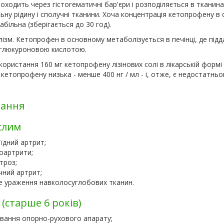
оходить через гістогематичні бар'єри і розподіляється в тканин
ьну рідину і сполучні тканини. Хоча концентрація кетопрофену в с
абільна (зберігається до 30 год).
зм. Кетопрофен в основному метаболізується в печінці, де підд
з глюкуроновою кислотою.
користання 160 мг кетопрофену лізінових солі в лікарській форм
 кетопрофену низька - менше 400 нг / мл - і, отже, є недостатнь
зання
слим
їдний артрит;
оартрити;
троз;
чний артрит;
е ураження навколосуглобових тканин.
 (старше 6 років)
вання опорно-рухового апарату;