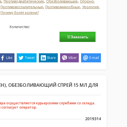
,
,
,
а
Противодиабетические
Обезболивающие
Опорно-
,
,
,
,
Противовоспалительные
Противомикробные
Урология
,
Почему болят колени?
Количество:
Заказать
Like
Tweet
Share
Viber
E-mail
ЕН), ОБЕЗБОЛИВАЮЩИЙ СПРЕЙ 15 МЛ ДЛЯ
ара осуществляется курьерскими службами со склада.
 согласует оператор.
2019314