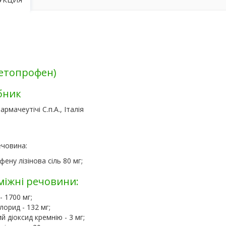
Кетопрофен)
бник
рмачеутічі С.п.А., Італія
ечовина:
ену лізінова сіль 80 мг;
іжні речовини:
- 1700 мг;
лорид - 132 мг;
й діоксид кремнію - 3 мг;