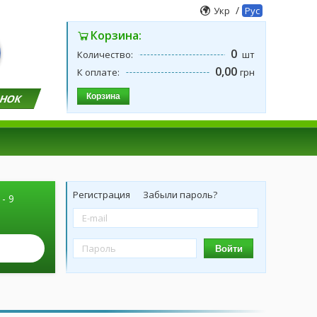
/
Укр
Рус
Корзина:
0
Количество:
шт
0,00
К оплате:
грн
Корзина
ОНОК
Регистрация
Забыли пароль?
 - 9
Войти