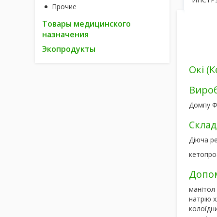
Прочие
Товары медицинского
назначения
Экопродукты
Окі (
Виро
Домпу Фа
Склад
Діюча р
кетопроф
Допом
манітол 
натрію х
колоїдни