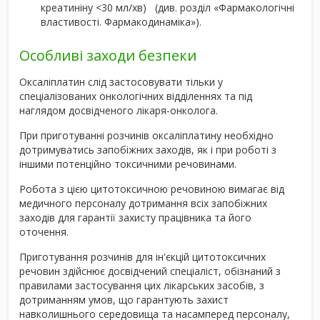
креатиніну <30 мл/хв) (див. розділ «Фармакологічні
властивості. Фармакодинаміка»).
Особливі заходи безпеки
Оксаліплатин слід застосовувати тільки у
спеціалізованих онкологічних відділеннях та під
наглядом досвідченого лікаря-онколога.
При приготуванні розчинів оксаліплатину необхідно
дотримуватись запобіжних заходів, як і при роботі з
іншими потенційно токсичними речовинами.
Робота з цією цитотоксичною речовиною вимагає від
медичного персоналу дотримання всіх запобіжних
заходів для гарантії захисту працівника та його
оточення.
Приготування розчинів для ін'єкцій цитотоксичних
речовин здійснює досвідчений спеціаліст, обізнаний з
правилами застосування цих лікарських засобів, з
дотриманням умов, що гарантують захист
навколишнього середовища та насамперед персоналу,