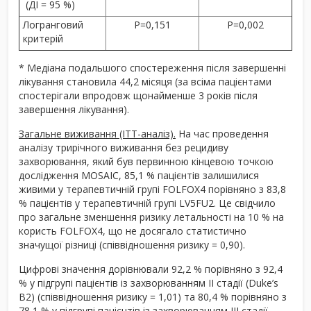
(ДІ = 95 %)
Логранговий
P=0,151
P=0,002
критерій
* Медіана подальшого спостереження після завершенні
лікування становила 44,2 місяця (за всіма пацієнтами
спостерігали впродовж щонайменше 3 років після
завершення лікування).
Загальне виживання (ITT-аналіз).
На час проведення
аналізу трирічного виживання без рецидиву
захворювання, який був первинною кінцевою точкою
дослідження MOSAIC, 85,1 % пацієнтів залишилися
живими у терапевтичній групі FOLFOX4 порівняно з 83,8
% пацієнтів у терапевтичній групі LV5FU2. Це свідчило
про загальне зменшення ризику летальності на 10 % на
користь FOLFOX4, що не досягало статистично
значущої різниці (співвідношення ризику = 0,90).
Цифрові значення дорівнювали 92,2 % порівняно з 92,4
% у підгрупі пацієнтів із захворюванням II стадії (Duke’s
B2) (співвідношення ризику = 1,01) та 80,4 % порівняно з
78,1 % у підгрупі пацієнтів із захворюванням IIІ стадії