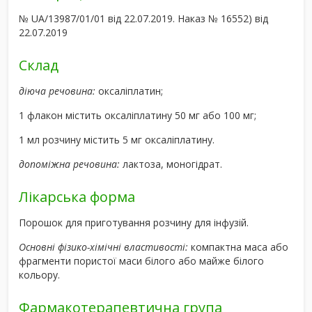
№ UA/13987/01/01 від 22.07.2019. Наказ № 16552) від
22.07.2019
Склад
діюча речовина:
оксаліплатин;
1 флакон містить оксаліплатину 50 мг або 100 мг;
1 мл розчину містить 5 мг оксаліплатину.
допоміжна речовина:
лактоза, моногідрат.
Лікарська форма
Порошок для приготування розчину для інфузій.
Основні фізико-хімічні властивості:
компактна маса або
фрагменти пористої маси білого або майже білого
кольору.
Фармакотерапевтична група