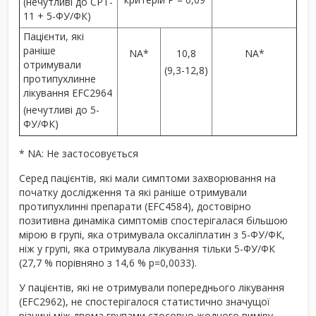
(нечутливі до CPT-
11 + 5-ФУ/ФК)
Пацієнти, які
раніше
NA*
10,8
NA*
отримували
(9,3-12,8)
протипухлинне
лікування EFC2964
(нечутливі до 5-
ФУ/ФК)
* NA: Не застосовується
Серед пацієнтів, які мали симптоми захворювання на
початку дослідження та які раніше отримували
протипухлинні препарати (ЕFС4584), достовірно
позитивна динаміка симптомів спостерігалася більшою
мірою в групі, яка отримувала оксаліплатин з 5-ФУ/ФК,
ніж у групі, яка отримувала лікування тільки 5-ФУ/ФК
(27,7 % порівняно з 14,6 % р=0,0033).
У пацієнтів, які не отримували попереднього лікування
(EFC2962), не спостерігалося статистично значущої
різниці між двома групами стосовно жодного виміру