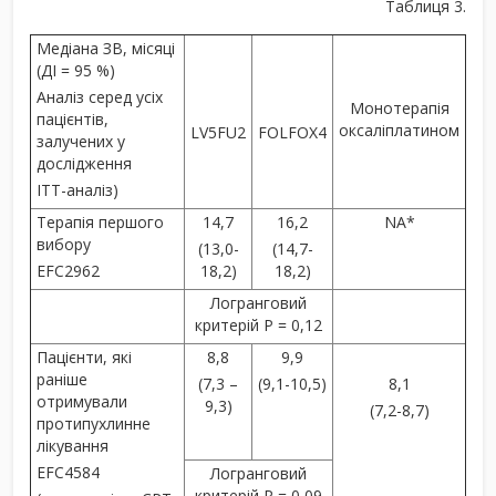
Таблиця 3.
Медіана ЗВ, місяці
(ДІ = 95 %)
Аналіз серед усіх
Монотерапія
пацієнтів,
оксаліплатином
LV5FU2
FOLFOX4
залучених у
дослідження
ІТТ-аналіз)
Терапія першого
14,7
16,2
NA*
вибору
(13,0-
(14,7-
EFC2962
18,2)
18,2)
Логранговий
критерій Р = 0,12
Пацієнти, які
8,8
9,9
раніше
(7,3 –
(9,1-10,5)
8,1
отримували
9,3)
(7,2-8,7)
протипухлинне
лікування
EFC4584
Логранговий
критерій Р = 0,09