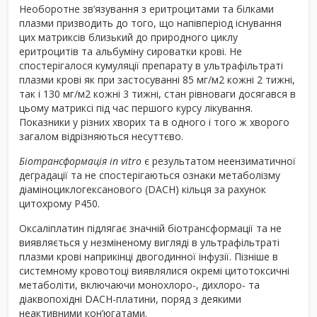
Необоротне зв’язування з еритроцитами та білками
плазми призводить до того, що напівперіод існування
цих матриксів близький до природного циклу
еритроцитів та альбуміну сироватки крові. Не
спостерігалося кумуляції препарату в ультрафільтраті
плазми крові як при застосуванні 85 мг/м
2
кожні 2 тижні,
так і 130 мг/м
2
кожні 3 тижні, стан рівноваги досягався в
цьому матриксі під час першого курсу лікування.
Показники у різних хворих та в одного і того ж хворого
загалом відрізняються несуттєво.
Біотрансформація in vitro
є результатом неензиматичної
деградації та не спостерігаються ознаки метаболізму
діаміноциклогексанового (DACH) кільця за рахунок
цитохрому P450.
Оксаліплатин підлягає значній біотрансформації та не
виявляється у незміненому вигляді в ультрафільтраті
плазми крові наприкінці двогодинної інфузії. Пізніше в
системному кровотоці виявлялися окремі цитотоксичні
метаболіти, включаючи монохлоро-, дихлоро- та
діаквопохідні DACH-платини, поряд з деякими
неактивними кон’югатами.