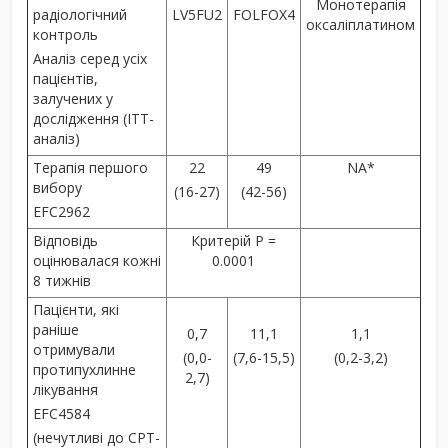
Монотерапія
радіологічний
LV5FU2
FOLFOX4
оксаліплатином
контроль
Аналіз серед усіх
пацієнтів,
залучених у
дослідження (ІТТ-
аналіз)
Терапія першого
22
49
NA*
вибору
(16-27)
(42-56)
EFC2962
Відповідь
Критерій P =
оцінювалася кожні
0.0001
8 тижнів
Пацієнти, які
раніше
0,7
11,1
1,1
отримували
(0,0-
(7,6-15,5)
(0,2-3,2)
протипухлинне
2,7)
лікування
EFC4584
(нечутливі до CPT-