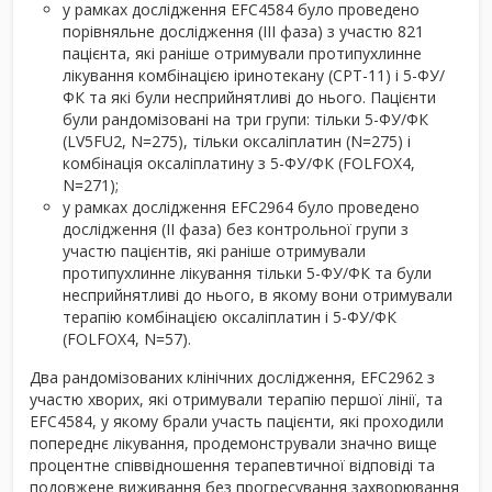
у рамках дослідження ЕFС4584 було проведено
порівняльне дослідження (III фаза) з участю 821
пацієнта, які раніше отримували протипухлинне
лікування комбінацією іринотекану (СРТ-11) і 5-ФУ/
ФК та які були несприйнятливі до нього. Пацієнти
були рандомізовані на три групи: тільки 5-ФУ/ФК
(LV5FU2, N=275), тільки оксаліплатин (N=275) і
комбінація оксаліплатину з 5-ФУ/ФК (FОLFОХ4,
N=271);
у рамках дослідження ЕFС2964 було проведено
дослідження (II фаза) без контрольної групи з
участю пацієнтів, які раніше отримували
протипухлинне лікування тільки 5-ФУ/ФК та були
несприйнятливі до нього, в якому вони отримували
терапію комбінацією оксаліплатин і 5-ФУ/ФК
(FОLFОХ4, N=57).
Два рандомізованих клінічних дослідження, EFC2962 з
участю хворих, які отримували терапію першої лінії, та
EFC4584, у якому брали участь пацієнти, які проходили
попереднє лікування, продемонстрували значно вище
процентне співвідношення терапевтичної відповіді та
подовжене виживання без прогресування захворювання