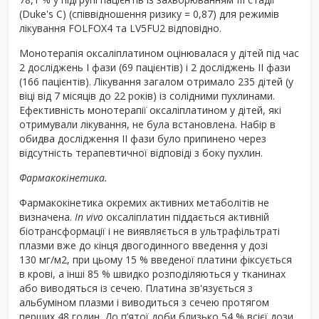
(Duke's C) (співвідношення ризику = 0,87) для режимів
лікування FOLFOX4 та LV5FU2 відповідно.
Монотерапія оксаліплатином оцінювалася у дітей під час
2 досліджень І фази (69 пацієнтів) і 2 досліджень ІІ фази
(166 пацієнтів). Лікування загалом отримало 235 дітей (у
віці від 7 місяців до 22 років) із солідними пухлинами.
Ефективність монотерапії оксаліплатином у дітей, які
отримували лікування, не була встановлена. Набір в
обидва дослідження ІІ фази було припинено через
відсутність терапевтичної відповіді з боку пухлин.
Фармакокінетика.
Фармакокінетика окремих активних метаболітів не
визначена.
In vivo
оксаліплатин піддається активній
біотрансформації і не виявляється в ультрафільтраті
плазми вже до кінця двогодинного введення у дозі
130 мг/м
2
, при цьому 15 % введеної платини фіксується
в крові, а інші 85 % швидко розподіляються у тканинах
або виводяться із сечею. Платина зв'язується з
альбуміном плазми і виводиться з сечею протягом
перших 48 годин. До п’ятої доби близько 54 % всієї дози