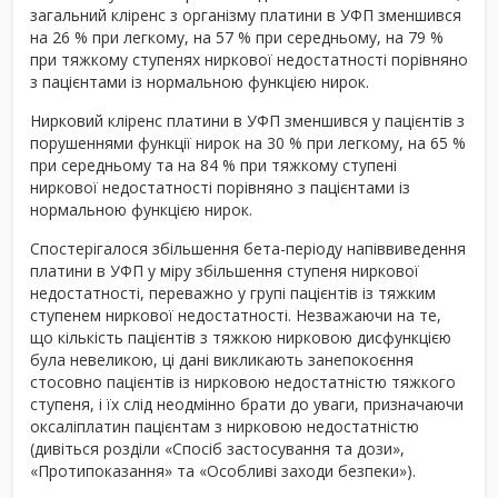
загальний кліренс з організму платини в УФП зменшився
на 26 % при легкому, на 57 % при середньому, на 79 %
при тяжкому ступенях ниркової недостатності порівняно
з пацієнтами із нормальною функцією нирок.
Нирковий кліренс платини в УФП зменшився у пацієнтів з
порушеннями функції нирок на 30 % при легкому, на 65 %
при середньому та на 84 % при тяжкому ступені
ниркової недостатності порівняно з пацієнтами із
нормальною функцією нирок.
Спостерігалося збільшення бета-періоду напіввиведення
платини в УФП у міру збільшення ступеня ниркової
недостатності, переважно у групі пацієнтів із тяжким
ступенем ниркової недостатності. Незважаючи на те,
що кількість пацієнтів з тяжкою нирковою дисфункцією
була невеликою, ці дані викликають занепокоєння
стосовно пацієнтів із нирковою недостатністю тяжкого
ступеня, і їх слід неодмінно брати до уваги, призначаючи
оксаліплатин пацієнтам з нирковою недостатністю
(дивіться розділи «Спосіб застосування та дози»,
«Протипоказання» та «Особливі заходи безпеки»).