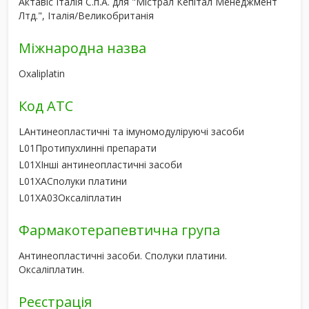
Актавіс Італія С.п.А. для "Містрал Кепітал Менеджмент
Лтд.", Італія/Великобританія
Міжнародна назва
Oxaliplatin
Код АТС
L
Антинеопластичні та імуномодуліруючі засоби
L01
Протипухлинні препарати
L01X
Інші антинеопластичні засоби
L01XA
Сполуки платини
L01XA03
Оксаліплатин
Фармакотерапевтична група
Антинеопластичні засоби. Сполуки платини.
Оксаліплатин.
Реєстрація