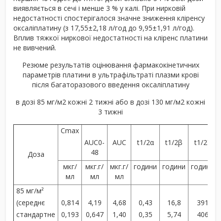
виявляється в сечі і менше 3 % у калі. При нирковій
недостатності спостерігалося значне зниження кліренсу
оксаліплатину (з 17,55±2,18 л/год до 9,95±1,91 л/год).
Вплив тяжкої ниркової недостатності на кліренс платини
не вивчений.
Резюме результатів оцінювання фармакокінетичних
параметрів платини в ультрафільтраті плазми крові
після багаторазового введення оксаліплатину
в дозі 85 мг/м
2
кожні 2 тижні або в дозі 130 мг/м
2
кожні
3 тижні
C
m
а
x
AUC
0-
AUC
t
1/2
α
t
1/2
β
t
1/2
Y
48
Доза
мкг/
мкг.г/
мкг.г/
години
години
години
мл
мл
мл
85 мг/м²
(середнє
0,814
4,19
4,68
0,43
16,8
391
стандартне
0,193
0,647
1,40
0,35
5,74
406