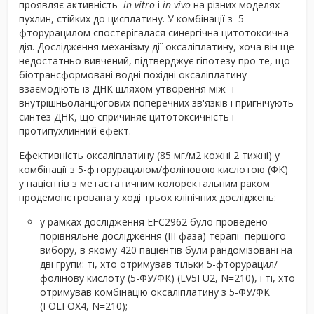
проявляє активність
in vitro
і
in vivo
на різних моделях
пухлин, стійких до цисплатину. У комбінації з 5-
фторурацилом спостерігалася синергічна цитотоксична
дія. Дослідження механізму дії оксаліплатину, хоча він ще
недостатньо вивчений, підтверджує гіпотезу про те, що
біотрансформовані водні похідні оксаліплатину
взаємодіють із ДНК шляхом утворення між- і
внутрішньоланцюгових поперечних зв'язків і пригнічують
синтез ДНК, що спричиняє цитотоксичність і
протипухлинний ефект.
Ефективність оксаліплатину (85 мг/м
2
кожні 2 тижні) у
комбінації з 5-фторурацилом/фоліновою кислотою (ФК)
у пацієнтів з метастатичним колоректальним раком
продемонстрована у ході трьох клінічних досліджень:
у рамках дослідження ЕFС2962 було проведено
порівняльне дослідження (III фаза) терапії першого
вибору, в якому 420 пацієнтів були рандомізовані на
дві групи: ті, хто отримував тільки 5-фторурацил/
фолінову кислоту (5-ФУ/ФК) (LV5FU2, N=210), і ті, хто
отримував комбінацію оксаліплатину з 5-ФУ/ФК
(FОLFОХ4, N=210);