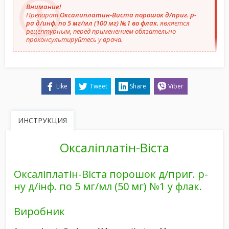
Внимание!
Препарат
Оксалиплатин-Виста порошок д/приг. р-
ра д/инф. по 5 мг/мл (100 мг) №1 во флак.
является
рецептурным, перед применением обязательно
проконсультируйтесь у врача.
Like
Tweet
Share
Viber
ИНСТРУКЦИЯ
Оксаліплатін-Віста
Оксаліплатін-Віста порошок д/приг. р-
ну д/інф. по 5 мг/мл (50 мг) №1 у флак.
Виробник