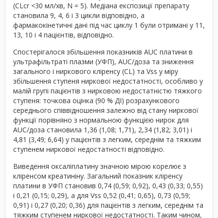
(CLcr <30 мл/хв, N = 5). Медіана експозиції препарату
становила 9, 4, 6 і 3 цикли відповідно, а
фармакокінетичні дані під час циклу 1 були отримані у 11,
13, 10 і 4 пацієнтів, відповідно.
Спостерігалося збільшення показників AUC платини в
ультрафільтраті плазми (УФП), AUC/доза та зниження
загального і ниркового кліренсу (CL) та V
ss
у міру
збільшення ступеня ниркової недостатності, особливо у
малій групі пацієнтів з нирковою недостатністю тяжкого
ступеня: точкова оцінка (90 % ДІ) розрахункового
середнього співвідношення залежно від стану ниркової
функції порівняно з нормальною функцією нирок для
AUC/доза становила 1,36 (1,08; 1,71), 2,34 (1,82; 3,01) і
4,81 (3,49; 6,64) у пацієнтів з легким, середнім та тяжким
ступенем ниркової недостатності відповідно.
Виведення оксаліплатину значною мірою корелює з
кліренсом креатиніну. Загальний показник кліренсу
платини в УФП становив 0,74 (0,59; 0,92), 0,43 (0,33; 0,55)
і 0,21 (0,15; 0,29), а для V
ss
0,52 (0,41; 0,65), 0,73 (0,59;
0,91) і 0,27 (0,20; 0,36) для пацієнтів з легким, середнім та
тяжким ступенем ниркової недостатності. Таким чином,