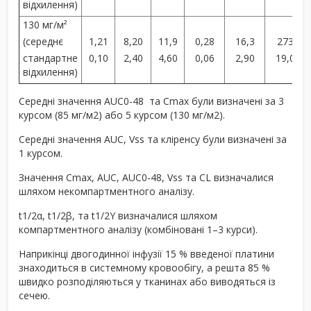
відхилення)
130 мг/м²
(середнє
1,21
8,20
11,9
0,28
16,3
273
стандартне
0,10
2,40
4,60
0,06
2,90
19,0
відхилення)
Середні значення AUC
0-48
та C
max
були визначені
за 3
курсом (85 мг/м
2
) або 5 курсом (130 мг/м
2
).
Середні значення AUC, V
ss
та кліренсу були визначені за
1 курсом.
Значення C
m
а
x
, AUC, AUC
0-48
, V
ss
та СL визначалися
шляхом некомпартментного аналізу.
t
1/2α
, t
1/2β
, та t
1/2
Y визначалися шляхом
компартментного аналізу (комбіновані 1–3 курси).
Наприкінці двогодинної інфузії 15 % введеної платини
знаходиться в системному кровообігу, а решта 85 %
швидко розподіляються у тканинах або виводяться із
сечею.