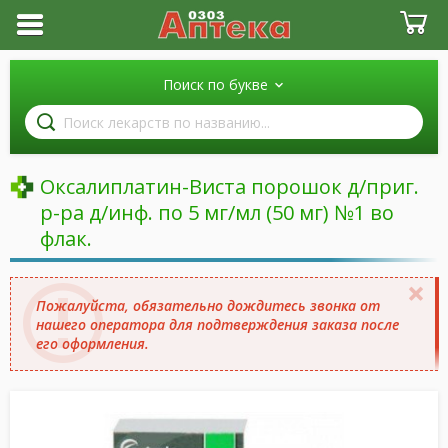
Поиск по букве
Поиск
лекарств
по
названию
Оксалиплатин-Виста порошок д/приг.
р-ра д/инф. по 5 мг/мл (50 мг) №1 во
флак.
Пожалуйста, обязательно дождитесь звонка от
нашего оператора для подтверждения заказа после
его оформления.