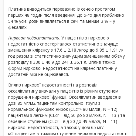
Платина виводиться переважно із сечею протягом
перших 48 годин після введення. До 5-го дня приблизно
54 % усієї дози виявляється в сечі та менше 3 % – у
фекаліях.
Ниркова недостатність.
У пацієнтів з нирковою
недостатністю спостерігалося статистично значуще
зменшення кліренсу з 17,6 ± 2,18 л/год до 9,95 ± 1,91 л/
год разом зі статистично значущим зменшенням об’єму
розподілу з 330 ± 40,9 до 241 ± 36,1 л. Вплив тяжкої
форми ниркової недостатності на кліренс платини у
достатній мірі не оцінювався.
Вплив ниркової недостатності на розподіл
оксаліплатину вивчали у пацієнтів із різним ступенем
порушення ниркової функції. Оксаліплатин вводився в
дозі 85 мг/м
2
пацієнтам контрольної групи з
нормальною функцією нирок (CLcr> 80 мл/хв, N = 12) і
пацієнтам з легким (CLcr = від 50 до 80 мл/хв, N = 13 ) та
середнім ступенем (CLcr = від 30 до 49 мл/хв, N = 11)
ниркової недостатності, а також у дозі 65 мг/
м
2
пацієнтам з тяжким ступенем ниркової недостатності