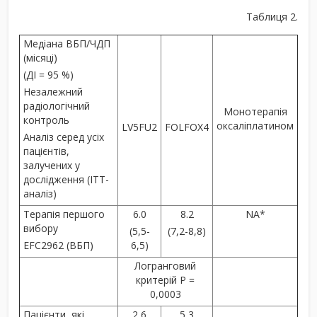
Таблиця 2.
Медіана ВБП/ЧДП
(місяці)
(ДІ = 95 %)
Незалежний
радіологічний
Монотерапія
контроль
оксаліплатином
LV5FU2
FOLFOX4
Аналіз серед усіх
пацієнтів,
залучених у
дослідження (ІТТ-
аналіз)
Терапія першого
6.0
8.2
NA*
вибору
(5,5-
(7,2-8,8)
EFC2962 (ВБП)
6,5)
Логранговий
критерій Р =
0,0003
Пацієнти, які
2,6
5,3