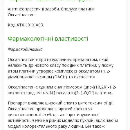
Антинеопластичні засоби. Сполуки платини.
Оксаліплатин.
Код АТХ L01Х А03.
Фармакологічні властивості
Фармакодинаміка.
Оксаліплатин є протипухлинним препаратом, який
належить до нового класу похідних платини, у якому
атом платини утворює комплекс із оксалатом і 1,2-
діаміноциклогексаном (DACH) та оксалатом.
Оксаліплатин є єдиним енантіомером (цис-[(1R,2R)-1,2-
циклогександіамін-N,N'] оксалато(2- )-O,O'] платини.
Препарат виявляє широкий спектр цитотоксичної дії.
Оксаліплатин проявляє широкий спектр як
цитотоксичності
in vitro
, так і протипухлинної
активності
in vivo
на різних моделях пухлин, включаючи
моделі колоректального раку людини. Він також