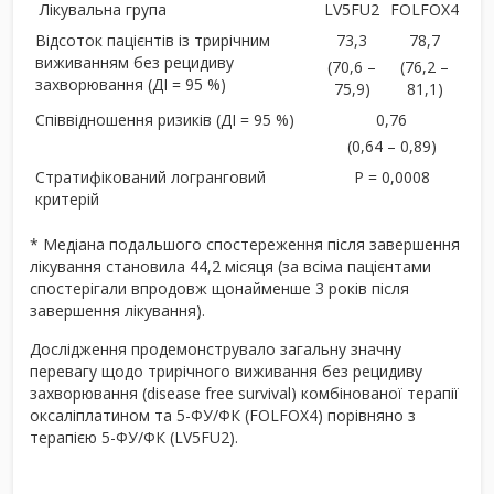
Лікувальна група
LV5FU2
FOLFOX4
Відсоток пацієнтів із трирічним
73,3
78,7
виживанням без рецидиву
(70,6 –
(76,2 –
захворювання (ДІ = 95 %)
75,9)
81,1)
Співвідношення ризиків (ДІ = 95 %)
0,76
(0,64 – 0,89)
Стратифікований логранговий
P = 0,0008
критерій
* Медіана подальшого спостереження після завершення
лікування становила 44,2 місяця (за всіма пацієнтами
спостерігали впродовж щонайменше 3 років після
завершення лікування).
Дослідження продемонструвало загальну значну
перевагу щодо трирічного виживання без рецидиву
захворювання (disease free survival) комбінованої терапії
оксаліплатином та 5-ФУ/ФК (FOLFOX4) порівняно з
терапією 5-ФУ/ФК (LV5FU2).