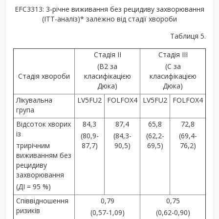
EFC3313: 3-річне виживання без рецидиву захворювання
(ІТТ-аналіз)* залежно від стадії хвороби
Таблиця 5.
Стадія ІІ
Стадія ІІІ
(В2 за
(С за
Стадія хвороби
класифікацією
класифікацією
Дюка)
Дюка)
Лікувальна
LV5FU2
FOLFOX4
LV5FU2
FOLFOX4
група
Відсоток хворих
84,3
87,4
65,8
72,8
із
(80,9-
(84,3-
(62,2-
(69,4-
трирічним
87,7)
90,5)
69,5)
76,2)
виживанням без
рецидиву
захворювання
(ДІ = 95 %)
Співвідношення
0,79
0,75
ризиків
(0,57-1,09)
(0,62-0,90)