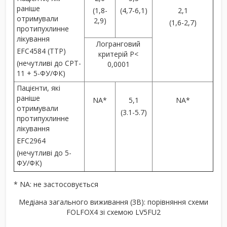
раніше
(1,8-
(4,7-6,1)
2,1
отримували
2,9)
(1,6-2,7)
протипухлинне
лікування
Логранговий
EFC4584 (TTP)
критерій Р<
(нечутливі до CPT-
0,0001
11 + 5-ФУ/ФК)
Пацієнти, які
раніше
NA*
5,1
NA*
отримували
(3.1-5.7)
протипухлинне
лікування
EFC2964
(нечутливі до 5-
ФУ/ФК)
* NA: не застосовується
Медіана загального виживання (ЗВ): порівняння схеми
FOLFOX4 зі схемою LV5FU2