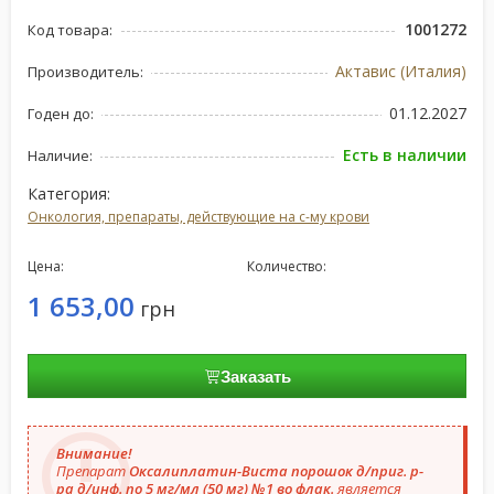
1001272
Код товара:
Актавис (Италия)
Производитель:
01.12.2027
Годен до:
Есть в наличии
Наличие:
Категория:
Онкология, препараты, действующие на с-му крови
Цена:
Количество:
1 653,00
грн
Заказать
Внимание!
Препарат
Оксалиплатин-Виста порошок д/приг. р-
ра д/инф. по 5 мг/мл (50 мг) №1 во флак.
является