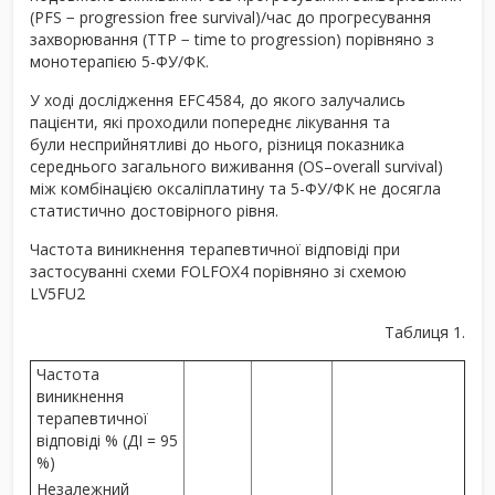
(PFS − progression free survival)/час до прогресування
захворювання (TTP − time to progression) порівняно з
монотерапією 5-ФУ/ФК.
У ході дослідження EFC4584, до якого залучались
пацієнти, які проходили попереднє лікування та
були несприйнятливі до нього, різниця показника
середнього загального виживання (OS–overall survival)
між комбінацією оксаліплатину та 5-ФУ/ФК не досягла
статистично достовірного рівня.
Частота виникнення терапевтичної відповіді при
застосуванні схеми FOLFOX4 порівняно зі схемою
LV5FU2
Таблиця 1.
Частота
виникнення
терапевтичної
відповіді % (ДІ = 95
%)
Незалежний