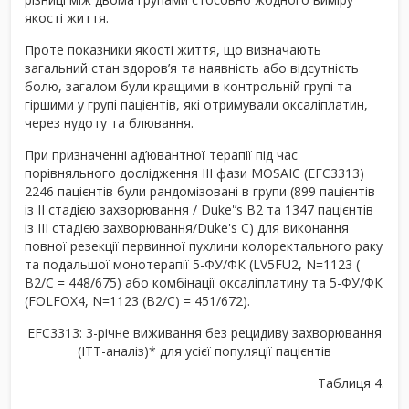
якості життя.
Проте показники якості життя, що визначають
загальний стан здоров’я та наявність або відсутність
болю, загалом були кращими в контрольній групі та
гіршими у групі пацієнтів, які отримували оксаліплатин,
через нудоту та блювання.
При призначенні ад’ювантної терапії під час
порівняльного дослідження III фази MOSAIC (EFC3313)
2246 пацієнтів були рандомізовані в групи (899 пацієнтів
із II стадією захворювання / Duke'’s B2 та 1347 пацієнтів
із III стадією захворювання/Duke's C) для виконання
повної резекції первинної пухлини колоректального раку
та подальшої монотерапії 5-ФУ/ФК (LV5FU2, N=1123 (
B2/C = 448/675) або комбінації оксаліплатину та 5-ФУ/ФК
(FOLFOX4, N=1123 (B2/C) = 451/672).
EFC3313: 3-річне виживання без рецидиву захворювання
(ІТТ-аналіз)* для усієї популяції пацієнтів
Таблиця 4.