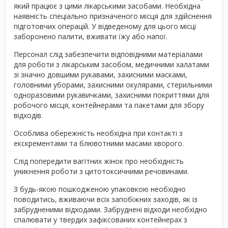
який працює з цими лікарськими засобами. Необхідна
наявність спеціально призначеного місця для здійснення
підготовчих операцій. У відведеному для цього місці
заборонено палити, вживати їжу або напої.
Персонал слід забезпечити відповідними матеріалами
для роботи з лікарським засобом, медичними халатами
зі значно довшими рукавами, захисними масками,
головними уборами, захисними окулярами, стерильними
одноразовими рукавичками, захисними покриттями для
робочого місця, контейнерами та пакетами для збору
відходів.
Особлива обережність необхідна при контакті з
екскрементами та блювотними масами хворого.
Слід попередити вагітних жінок про необхідність
уникнення роботи з цитотоксичними речовинами.
З будь-якою пошкодженою упаковкою необхідно
поводитись, вживаючи всіх запобіжних заходів, як із
забрудненими відходами. Забруднені відходи необхідно
спалювати у твердих зафіксованих контейнерах з