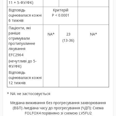
11 + 5-ФУ/ФК)
Відповідь
Критерій
оцінювалася кожні
P
<
0.0001
6 тижнів
Пацієнти, які
раніше
NA*
23
NA*
отримували
(13-36)
протипухлинне
лікування
EFC2964
(нечутливі до 5-
ФУ/ФК)
Відповідь
оцінювалася кожні
12 тижнів
* NA: не застосовується
Медіана виживання без прогресування захворювання
(ВБП) /медіана часу до прогресування (ЧДП): Схема
FOLFOX4 порівняно зі схемою LV5FU2