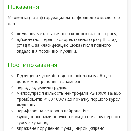
Показання
У комбінації з 5-фторурацилом та фоліновою кислотою
для:
лікування метастатичного колоректального раку;
ад’ювантної терапії колоректального раку ІІІ стадії
(стадія C за класифікацією Дюка) після повного
видалення первинної пухлини.
Протипоказання
Підвищена чутливість до оксаліплатину або до
допоміжної речовин в анамнезі;
період годування груддю;
мієлосупресія (кількість нейтрофілів <2·10
9
/л та/або
тромбоцитів <100·10
9
/л) до початку першого курсу
лікування;
периферична сенсорна нейропатія з
функціональними порушеннями до початку першого
курсу лікування;
виражене порушення функції нирок (кліренс