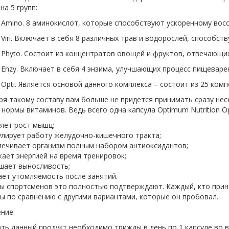
на 5 групп:
Amino. 8 аминокислот, которые способствуют ускоренному вос
Viri. Включает в себя 8 различных трав и водорослей, способс
Phyto. Состоит из концентратов овощей и фруктов, отвечающи
Enzy. Включает в себя 4 энзима, улучшающих процесс пищеваре
Opti. Является основой данного комплекса – состоит из 25 ком
ря такому составу вам больше не придется принимать сразу не
нормы витаминов. Ведь всего одна капсула Optimum Nutrition Op
яет рост мышц;
лирует работу желудочно-кишечного тракта;
печивает организм полным набором антиоксидантов;
ает энергией на время тренировок;
шает выносливость;
ет утомляемость после занятий.
ы спортсменов это полностью подтверждают. Каждый, кто прини
ы по сравнению с другими вариантами, которые он пробовал.
ение
ть данный продукт необходимо трижды в день по 1 капсуле во в