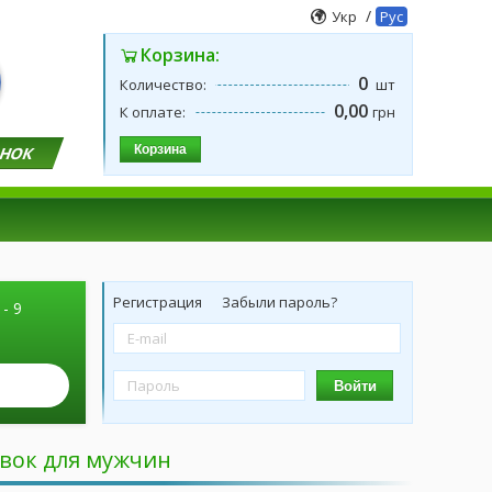
/
Укр
Рус
Корзина:
0
Количество:
шт
0,00
К оплате:
грн
Корзина
ОНОК
Регистрация
Забыли пароль?
 - 9
Войти
авок для мужчин