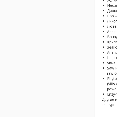
Холин
Инози
Диокс
Бор –
Ликоп
Лютеи
Альфа
Ванад
Крипт
Зеакс
Amino
L-арг
Viri->
Saw P
raw o
Phyto
(Viti
powde
Enzy-
Другие 
глазурь