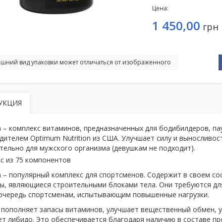
Цена:
1 450,00
грн
шний вид упаковки может отличаться от изображенного
УКЦИЯ
n – комплекс витаминов, предназначенных для бодибилдеров, па
дителем Optimum Nutrition из США. Улучшает силу и выносливос
тельно для мужского организма (девушкам не подходит).
с из 75 компонентов
n – популярный комплекс для спортсменов. Содержит в своем со
ы, являющиеся строительными блоками тела. Они требуются дл
очередь спортсменам, испытывающим повышенные нагрузки.
 пополняет запасы витаминов, улучшает вещественный обмен, у
т либидо. Это обеспечивается благодаря наличию в составе пр