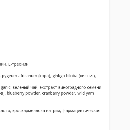
зин, L-треонин
pygeum africanum (кора), ginkgo biloba (листья),
garlic, зеленый чай, экстракт виноградного семени
), blueberry powder, cranbarry powder, wild yam
лота, кроскармеллоза натрия, фармацевтическая