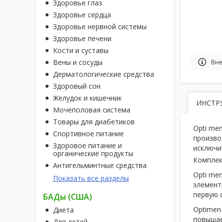
Здоровье глаз
Здоровье сердца
Здоровье нервной системы
Здоровье печени
Кости и суставы
Вены и сосуды
Вне
Дерматологические средства
Здоровый сон
Желудок и кишечник
ИНСТР
Мочеполовая система
Товары для диабетиков
Opti me
Спортивное питание
произво
Здоровое питание и
исключи
органические продукты
Комплек
Антигельминтные средства
Opti me
Показать все разделы
элемент
первую 
БАДы (США)
Optimen
Диета
повышае
Для детей