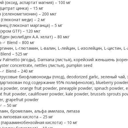
й (оксид, аспартат магния) – 100 мг
(цитрат цинка) – 15 мг
 (селенометионин) – 200 мкг
(глюконат меди) – 2 мг
нец (глюконат марганца) – 5 мг
(хром GTF) – 120 мкг
ден (молибден A.A. хелат) – 80 мкг
-♂ Blend – 800 мг
инин, L-глютамин, L-валин, L-лейцин, L-изолейцин, L-цистин, L-
♂ Blend – 525 мг
almetto (ягоды), Damiana (листья), корейский женьшень (корень),
yster concentrate, nettles (листья), pumpkin seed
-♂ Blend – 240 мг
совые биофлавоноиды (плод), deodorized garlic, зеленый чай, 
дартизован под содержание 95% полифенолов), blueberry powder, 
a powder, orange fruit powder, pineapple powder, spinach powder, elde
t fruit powder, cauliflower powder, kale powder, brussels sprouts pow
r, grapefruit powder
♂ – 50 мг
ин, бромелаин, альфа амилаза, липаза
 липоевая кислота – 25 мг
(парааминобензойная кислота) – 10 мг