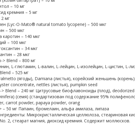
 (холин битартрат) – 10 мг
тол – 10 мг
ид кремния – 5 мг
 2 мг
ен (Lyc-O-Mato
®
natural tomato lycopene) – 500 мкг
н – 500 мкг
 каротин – 140 мкг
ий – 100 мкг
оксантин – 34 мкг
антин – 28 мкг
-> Blend – 800 мг
инин, L-глютамин, L-валин, L-лейцин, L-изолейцин, L-цистин, L-ли
 Blend – 525 мг
almetto (ягоды), Damiana (листья), корейский женьшень (корень), 
yster concentrate, nettles (листья), pumpkin seed
-> Blend – 240 мг Цитрусовые биофлавоноиды (плод), deodorized 
s vinifera) (семя) (стандартизован под содержание 95% полифенолов
r, carrot powder, papaya powder, orang
> – 50 мг Папаин, бромелаин, альфа амилаза, липаза
ингредиенты:
Микрокристаллическая целлюлоза, стеариновая кис
 No. 2, стеарат магния, диоксид кремния. Содержит моллюсков.