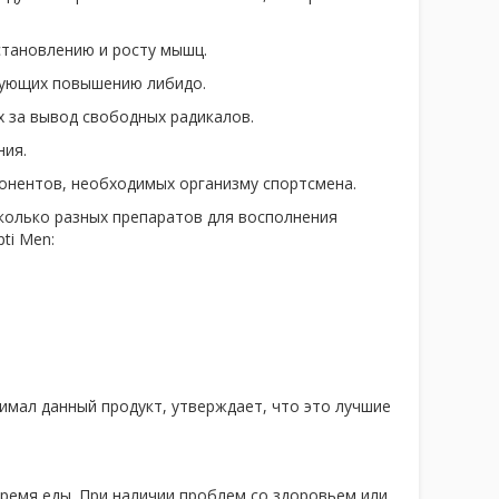
становлению и росту мышц.
твующих повышению либидо.
х за вывод свободных радикалов.
ния.
понентов, необходимых организму спортсмена.
сколько разных препаратов для восполнения
ti Men:
мал данный продукт, утверждает, что это лучшие
ремя еды. При наличии проблем со здоровьем или