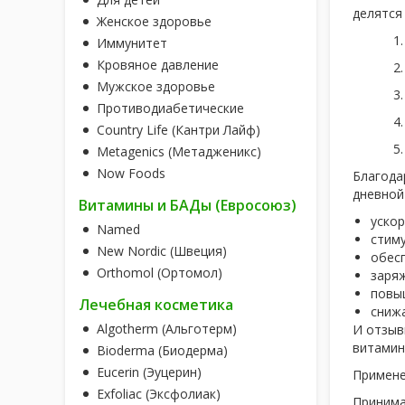
делятся 
Женское здоровье
Иммунитет
Кровяное давление
Мужское здоровье
Противодиабетические
Country Life (Кантри Лайф)
Metagenics (Метадженикс)
Now Foods
Благода
дневной 
Витамины и БАДы (Евросоюз)
ускор
Named
стиму
New Nordic (Швеция)
обес
Orthomol (Ортомол)
заряж
повы
Лечебная косметика
снижа
Algotherm (Альготерм)
И отзыв
витамин
Bioderma (Биодерма)
Eucerin (Эуцерин)
Примен
Exfoliac (Эксфолиак)
Принима