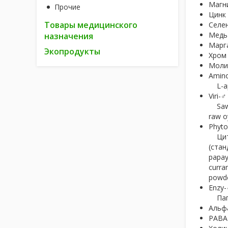
Магни
Прочие
Цинк 
Товары медицинского
Селен
Медь 
назначения
Марга
Экопродукты
Хром 
Молиб
Amino
L-арг
Viri-
Saw P
raw o
Phyto
Цитру
(стан
papay
curran
powde
Enzy-
Папа
Альфа
PABA 