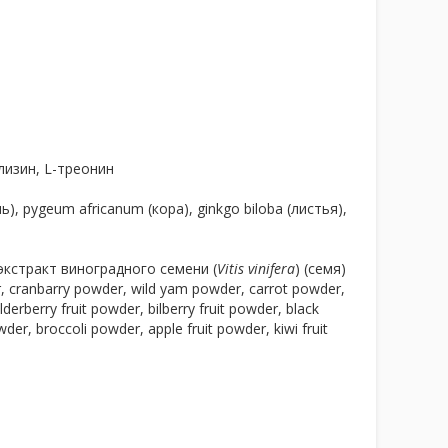
лизин, L-треонин
 pygeum africanum (кора), ginkgo biloba (листья),
экстракт виноградного семени (
Vitis vinifera
) (семя)
cranbarry powder, wild yam powder, carrot powder,
rberry fruit powder, bilberry fruit powder, black
der, broccoli powder, apple fruit powder, kiwi fruit