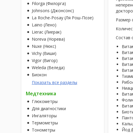
Filorga (Филорга)
неперен
Johnsons (Джонсонс)
докторо
La Roche-Posay (Ля Рош-Позе)
Размер 
Laino (Лено)
Количес
Lierac (Лиерак)
Состав 
Noreva (Норева)
Nuxe (Нюкс)
Витам
Витам
Vichy (Виши)
Витам
Vigor (Вигор)
Витам
Weleda (Веледа)
Витам
Биокон
Тиами
Рибоф
Показать все разделы
Ниаци
Медтехника
Витам
Фолие
Глюкометры
Витам
Для диагностики
Биоти
Ингаляторы
Панто
Термометры
Кальц
Йод (
Тонометры