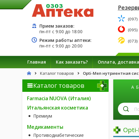
Резерв
(097)
Прием заказов:
(095)
пн-пт с
9:00
до
18:00
Режим работы аптеки:
(073)
пн-пт с
9:00
до
20:00
Главная
Как заказать?
Оплата, доставк
Каталог товаров
Opti-Men нутриентная сис
Каталог товаров
А
Б
Farmacia NUOVA (Италия)
П
Итальянская косметика
л
Премиум
п
н
Медикаменты
Opti
Противодиабетические