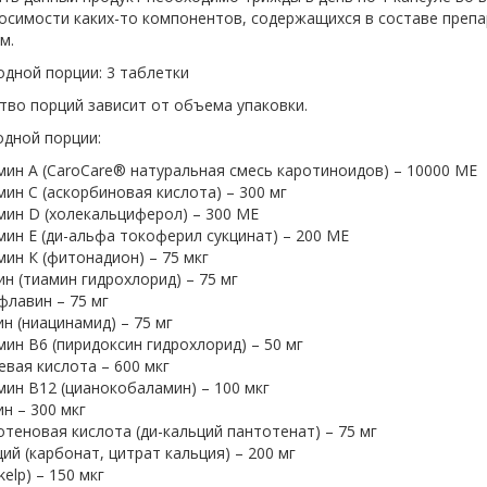
осимости каких-то компонентов, содержащихся в составе препа
м.
одной порции: 3 таблетки
тво порций зависит от объема упаковки.
одной порции:
ин А (CaroCare
®
натуральная смесь каротиноидов) – 10000 МЕ
ин С (аскорбиновая кислота) – 300 мг
ин D (холекальциферол) – 300 МЕ
ин Е (ди-альфа токоферил сукцинат) – 200 МЕ
ин К (фитонадион) – 75 мкг
н (тиамин гидрохлорид) – 75 мг
лавин – 75 мг
н (ниацинамид) – 75 мг
ин В6 (пиридоксин гидрохлорид) – 50 мг
вая кислота – 600 мкг
ин В12 (цианокобаламин) – 100 мкг
н – 300 мкг
теновая кислота (ди-кальций пантотенат) – 75 мг
ий (карбонат, цитрат кальция) – 200 мг
kelp) – 150 мкг